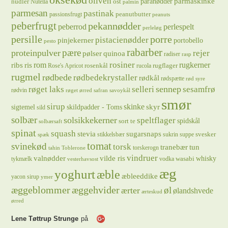
oliven
parmaskinke
paranødder
nudler
ost
Nutella
palmin
parmesan
pastinak
peanutbutter
passionsfrugt
peanuts
peberfrugt
pekannødder
peberrod
perlespelt
perleløg
persille
porre
pistacienødder
pinjekerner
portobello
pesto
rabarber
pære
proteinpulver
rejer
pølser
quinoa
radiser
rasp
rosiner
rugkerner
ris
rom
ribs
rosenkål
rugflager
Rose's Apricot
rucola
rugmel
rødbede
rødbedekrystaller
rødkål
rødspætte
rød syre
sennep
røget laks
selleri
sesamfrø
rødvin
røget ørred
safran
savoykål
smør
sirup
skinke
sigtemel
skildpadder - Toms
skyr
sild
solbær
solsikkekerner
speltflager
spidskål
sort te
solbærsaft
spinat
squash
stevia
sugarsnaps
svesker
stikkelsbær
sukrin
suppe
spæk
tomat
svinekød
torsk
tranebær
tun
torskerogn
tahin
Toblerone
vindruer
valnødder
vilde ris
whisky
wasabi
tykmælk
vodka
vesterhavsost
æg
yoghurt
æble
æbleeddike
yacon sirup
ymer
æggeblommer
æggehvider
øl
ærter
ølandshvede
ærteskud
ørred
Lene Tøttrup Strunge
på