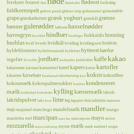
fløde
flødeost
ferskner
fetaost
forårsløg
flød
flødeboller
fuldkornsspelt
granatæble
grahamsmel
gedeost
glukose sirup
glaskål
græsk yoghurt
grape
grønne
græskarkerner
grønkål
gulerødder
hasselnødder
bønner
halloumi
hindbær
havregryn
honning
hokkaido
havreklid
hirseflager
husblas
hvidkål
hvidløg
hvidvin
hvid hvede
hvidløgsost
hytteost
hørfrø
hyldeblomster
hyldeblomstsaft
hyldebær
kakao
jordbær
kaffe
ingefær
is
jordskokker
isvafler
jordnødder
kartofler
kapers
kanel
kamutmel
karse
kakaosmør
kalvekød
kokos
kirsebær
kikærter
kokosfiber
kirsebærsirup
kirsebærsaft
kiwi
kondenseret
kokosmælk
kokospalmesukker
kondens
kylling
mælk
kærnemælk
lakrids
krabbekød
krebsehaler
lime
lakridspulver
løg
macadamia
laks
maizena
løgspirer
lever
mandler
majs
mandelmælk
majsmel
manchego
mango
marcipan
mayo
manitoba mel
mascarpone
melon
mars bar
mozzarella
mælk
mynte
mørk maltmel
nougat
muscovadosirup
oksekød