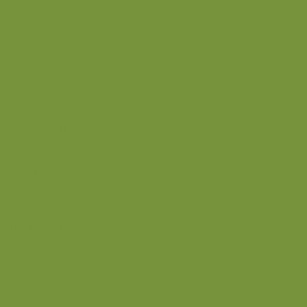
Frokost
Juice
Madpakke
Morgenmad
Paleo-venlig
Pandekager
Rester
Smoothie
Smørepålæg
Snack
Syltet
Marmelade og syltetøj
Syltet surt
Back
Back
Ædru og lykkelig
Alle de andre gode dage
Ferie
Mærkedage
Back
Når livet er svært
Sommerliv
Have
Sommerdrikke
Sommermad
Back
Jul
Udstyr