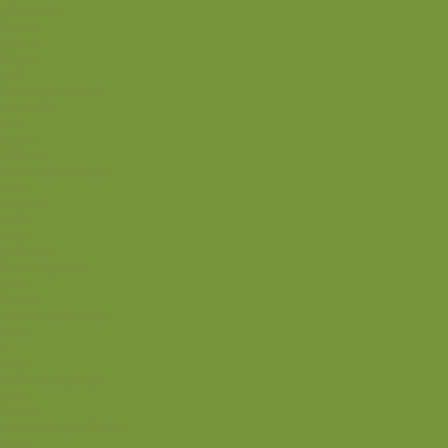
Aftensmad
Omelet
Fjerkræ
Vegetar
Fisk
Okse- og kalvekød
Svinekød
Wok
Suppe
Tilbehør
Sovse og dressinger
Back
Bagværk
Brød
Kage
Småkager
Cremer og sovse
Back
Dessert
Mousse og fromage
Frugt
Is
Kage
Sovse og toppings
Back
Drikke
Eftertrænings-måltider
Forret