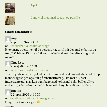
Opskrifter
Sandwichbrød med squash og persille
Seneste kommentarer
Anja
2. juni 2026 at 23:38
on
Den ultimative chokoladekage
Hvor mange personer vil du beregne kagen til når der også er boller og
frugt? Vi bliver 15 men vil ikke være kede af hvis der bliver noget til
overs?
Gitte Lose
9. maj 2026 at 14:38
on
Rabarbersaft sødet med stevia
Tak for gode rabarberopskrifter, ikke mindst den steviasødedede saft. Så på
mandekogebogen opskrift på raberberfromage. kokosboller ser
interessante ud, man kan også bage med kokosmel i alm boller, ellers
elsker jeg at bage boller med hele fennikelsfrø. benedictes mas har
Birgitte
22. april 2026 at 10:39
on
Kanelkrans med marcipan og æbler
Brugte du kun 25 g gær