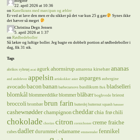
Birgitte
22. april 2026 at 10:36
on
Kanelkrans med marcipan og æbler
Er ved at lave den men er du sikker på det var kun 25 g gær
Synes ikke
det hæver så meget
Christina Degn Jensen
5. april 2026 at 1:37
on
Rødbedeboller
Så lækre og luftige boller. Jeg bagte en dobbelt portion af rødbedeboller i
dag, fik 31 stk.
Tags
ananas
ahornsirup
agurk
amarena kirsebær
abrikos syltetøj
acai
appelsin
asparges
aubergine
and
andelever
artiskokker
asier
bacon
banan
bladselleri
avocado
basilikum
barbecuesovs
Birk
blomkål
blåbær
blommeeddike
blommer
brieost
boghvede
brun farin
broccoli
brombær
butterdej
butternut squash
bønner
cheddar
cashewnødder
champignon
chia frø
chili
chokolade
citron
creme fraiche
chorizo
cornichoner
dadler
fennikel
edamame
durummel
cubes
emmentaler