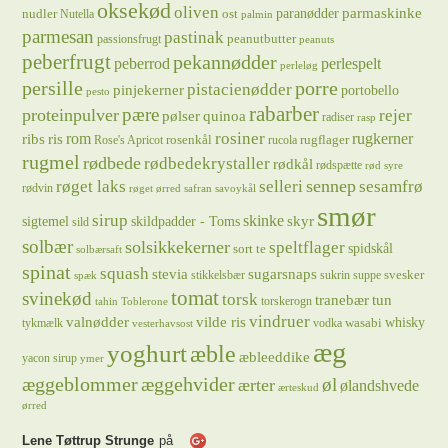
oksekød
oliven
parmaskinke
paranødder
nudler
ost
Nutella
palmin
parmesan
pastinak
peanutbutter
passionsfrugt
peanuts
peberfrugt
pekannødder
peberrod
perlespelt
perleløg
persille
porre
pistacienødder
pinjekerner
portobello
pesto
rabarber
pære
proteinpulver
rejer
pølser
quinoa
radiser
rasp
rosiner
rugkerner
ris
rom
ribs
rosenkål
rugflager
Rose's Apricot
rucola
rugmel
rødbede
rødbedekrystaller
rødkål
rødspætte
rød syre
sennep
røget laks
selleri
sesamfrø
rødvin
røget ørred
safran
savoykål
smør
sirup
skinke
sigtemel
skildpadder - Toms
skyr
sild
solbær
solsikkekerner
speltflager
spidskål
sort te
solbærsaft
spinat
squash
stevia
sugarsnaps
svesker
stikkelsbær
sukrin
suppe
spæk
tomat
svinekød
torsk
tranebær
tun
torskerogn
tahin
Toblerone
vindruer
valnødder
vilde ris
whisky
wasabi
tykmælk
vodka
vesterhavsost
æg
yoghurt
æble
æbleeddike
yacon sirup
ymer
æggeblommer
æggehvider
øl
ærter
ølandshvede
ærteskud
ørred
Lene Tøttrup Strunge
på