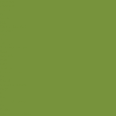
Opskrifter
Aftensmad
Omelet
Fjerkræ
Vegetar
Fisk
Okse- og kalvekød
Svinekød
Wok
Suppe
Tilbehør
Sovse og dressinger
Back
Bagværk
Brød
Kage
Småkager
Cremer og sovse
Back
Dessert
Mousse og fromage
Frugt
Is
Kage
Sovse og toppings
Back
Drikke
Eftertrænings-måltider