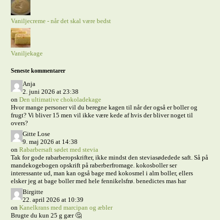
Vaniljecreme - når det skal være bedst
Vaniljekage
Seneste kommentarer
Anja
2. juni 2026 at 23:38
on
Den ultimative chokoladekage
Hvor mange personer vil du beregne kagen til når der også er boller og
frugt? Vi bliver 15 men vil ikke være kede af hvis der bliver noget til
overs?
Gitte Lose
9. maj 2026 at 14:38
on
Rabarbersaft sødet med stevia
Tak for gode rabarberopskrifter, ikke mindst den steviasødedede saft. Så på
mandekogebogen opskrift på raberberfromage. kokosboller ser
interessante ud, man kan også bage med kokosmel i alm boller, ellers
elsker jeg at bage boller med hele fennikelsfrø. benedictes mas har
Birgitte
22. april 2026 at 10:39
on
Kanelkrans med marcipan og æbler
Brugte du kun 25 g gær 🤔