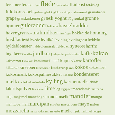
fløde
flødeost
ferskner
fetaost
forårsløg
flød
flødeboller
fuldkornsspelt
granatæble
grahamsmel
gedeost
glukose sirup
glaskål
græsk yoghurt
grape
grønne
græskarkerner
grønkål
gulerødder
hasselnødder
bønner
halloumi
hindbær
havregryn
honning
hokkaido
havreklid
hirseflager
husblas
hvidkål
hvidløg
hvidvin
hvid hvede
hvidløgsost
hytteost
hørfrø
hyldeblomster
hyldeblomstsaft
hyldebær
kakao
jordbær
kaffe
ingefær
is
jordskokker
isvafler
jordnødder
kartofler
kapers
kanel
kamutmel
karse
kakaosmør
kalvekød
kokos
kirsebær
kikærter
kokosfiber
kirsebærsirup
kirsebærsaft
kiwi
kondenseret
kokosmælk
kokospalmesukker
kondens
kylling
mælk
kærnemælk
lakrids
krabbekød
krebsehaler
lime
lakridspulver
løg
macadamia
laks
maizena
løgspirer
lever
mandler
majs
mandelmælk
majsmel
manchego
mango
marcipan
mayo
manitoba mel
mascarpone
melon
mars bar
mozzarella
mælk
mynte
mørk maltmel
nougat
muscovadosirup