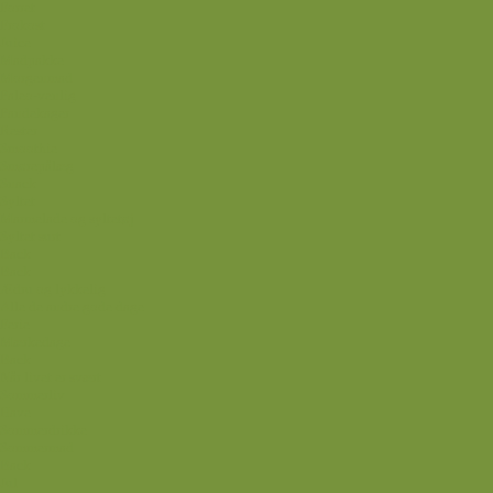
Forret
Frokost
Juice
Madpakke
Morgenmad
Paleo-venlig
Pandekager
Rester
Smoothie
Smørepålæg
Snack
Syltet
Marmelade og syltetøj
Syltet surt
Back
Back
Ædru og lykkelig
Alle de andre gode dage
Ferie
Mærkedage
Back
Når livet er svært
Sommerliv
Have
Sommerdrikke
Sommermad
Back
Jul