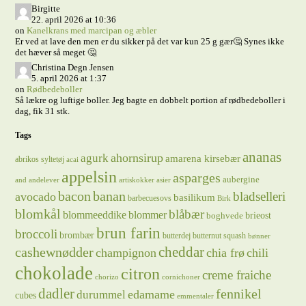
Birgitte
22. april 2026 at 10:36
on
Kanelkrans med marcipan og æbler
Er ved at lave den men er du sikker på det var kun 25 g gær🤔 Synes ikke
det hæver så meget 🤔
Christina Degn Jensen
5. april 2026 at 1:37
on
Rødbedeboller
Så lækre og luftige boller. Jeg bagte en dobbelt portion af rødbedeboller i
dag, fik 31 stk.
Tags
ananas
ahornsirup
agurk
amarena kirsebær
abrikos syltetøj
acai
appelsin
asparges
aubergine
and
andelever
artiskokker
asier
bacon
banan
bladselleri
avocado
basilikum
barbecuesovs
Birk
blomkål
blåbær
blommeeddike
blommer
brieost
boghvede
brun farin
broccoli
brombær
butterdej
butternut squash
bønner
cheddar
cashewnødder
champignon
chia frø
chili
chokolade
citron
creme fraiche
chorizo
cornichoner
dadler
fennikel
edamame
durummel
cubes
emmentaler