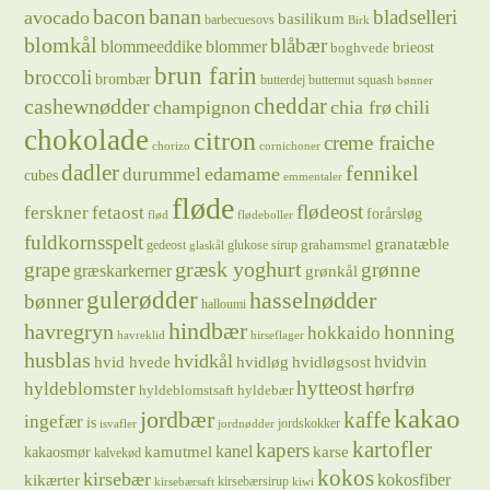
bacon
banan
bladselleri
avocado
basilikum
barbecuesovs
Birk
blomkål
blåbær
blommeeddike
blommer
brieost
boghvede
brun farin
broccoli
brombær
butterdej
butternut squash
bønner
cheddar
cashewnødder
champignon
chia frø
chili
chokolade
citron
creme fraiche
chorizo
cornichoner
dadler
fennikel
edamame
durummel
cubes
emmentaler
fløde
flødeost
ferskner
fetaost
forårsløg
flød
flødeboller
fuldkornsspelt
granatæble
grahamsmel
gedeost
glukose sirup
glaskål
græsk yoghurt
grape
grønne
græskarkerner
grønkål
gulerødder
hasselnødder
bønner
halloumi
hindbær
havregryn
honning
hokkaido
havreklid
hirseflager
husblas
hvidkål
hvidløg
hvidvin
hvid hvede
hvidløgsost
hytteost
hørfrø
hyldeblomster
hyldeblomstsaft
hyldebær
kakao
jordbær
kaffe
ingefær
is
jordskokker
isvafler
jordnødder
kartofler
kapers
kanel
kamutmel
karse
kakaosmør
kalvekød
kokos
kirsebær
kikærter
kokosfiber
kirsebærsirup
kirsebærsaft
kiwi