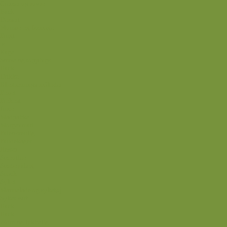
Cremer og sovse
Back
Dessert
Mousse og fromage
Frugt
Is
Kage
Sovse og toppings
Back
Drikke
Eftertrænings-måltider
Forret
Frokost
Juice
Madpakke
Morgenmad
Paleo-venlig
Pandekager
Rester
Smoothie
Smørepålæg
Snack
Syltet
Marmelade og syltetøj
Syltet surt
Back
Back
Ædru og lykkelig