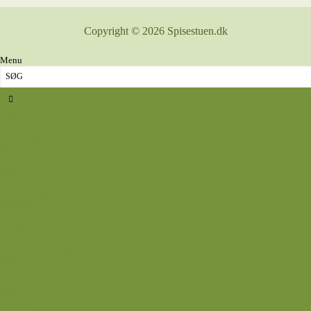
Copyright © 2026 Spisestuen.dk
Menu
Sidste nyt
Opskrifter
Aftensmad
Omelet
Fjerkræ
Vegetar
Fisk
Okse- og kalvekød
Svinekød
Wok
Suppe
Tilbehør
Sovse og dressinger
Back
Bagværk
Brød
Kage
Småkager