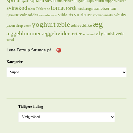
spinat
squash
stevia
sugarsnaps
svesker
stikkelsbær
sukrin
suppe
spæk
tomat
svinekød
torsk
tranebær
tun
torskerogn
tahin
Toblerone
vindruer
valnødder
vilde ris
whisky
wasabi
tykmælk
vodka
vesterhavsost
æg
yoghurt
æble
æbleeddike
yacon sirup
ymer
æggeblommer
æggehvider
øl
ærter
ølandshvede
ærteskud
ørred
Lene Tøttrup Strunge
på
Kategorier
Tidligere indlæg