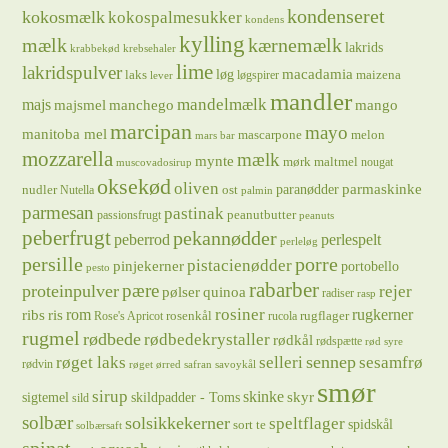
kondenseret
kokosmælk
kokospalmesukker
kondens
kylling
mælk
kærnemælk
lakrids
krabbekød
krebsehaler
lime
lakridspulver
løg
macadamia
laks
maizena
løgspirer
lever
mandler
majs
mandelmælk
majsmel
manchego
mango
marcipan
mayo
manitoba mel
mascarpone
melon
mars bar
mozzarella
mælk
mynte
mørk maltmel
nougat
muscovadosirup
oksekød
oliven
parmaskinke
paranødder
nudler
ost
Nutella
palmin
parmesan
pastinak
peanutbutter
passionsfrugt
peanuts
peberfrugt
pekannødder
peberrod
perlespelt
perleløg
persille
porre
pistacienødder
pinjekerner
portobello
pesto
rabarber
pære
proteinpulver
rejer
pølser
quinoa
radiser
rasp
rosiner
rugkerner
ris
rom
ribs
rosenkål
rugflager
Rose's Apricot
rucola
rugmel
rødbede
rødbedekrystaller
rødkål
rødspætte
rød syre
sennep
røget laks
selleri
sesamfrø
rødvin
røget ørred
safran
savoykål
smør
sirup
skinke
sigtemel
skildpadder - Toms
skyr
sild
solbær
solsikkekerner
speltflager
spidskål
sort te
solbærsaft