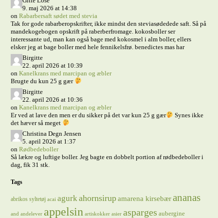
Gitte Lose
9. maj 2026 at 14:38
on
Rabarbersaft sødet med stevia
Tak for gode rabarberopskrifter, ikke mindst den steviasødedede saft. Så på
mandekogebogen opskrift på raberberfromage. kokosboller ser
interessante ud, man kan også bage med kokosmel i alm boller, ellers
elsker jeg at bage boller med hele fennikelsfrø. benedictes mas har
Birgitte
22. april 2026 at 10:39
on
Kanelkrans med marcipan og æbler
Brugte du kun 25 g gær
Birgitte
22. april 2026 at 10:36
on
Kanelkrans med marcipan og æbler
Er ved at lave den men er du sikker på det var kun 25 g gær
Synes ikke
det hæver så meget
Christina Degn Jensen
5. april 2026 at 1:37
on
Rødbedeboller
Så lækre og luftige boller. Jeg bagte en dobbelt portion af rødbedeboller i
dag, fik 31 stk.
Tags
ananas
ahornsirup
agurk
amarena kirsebær
abrikos syltetøj
acai
appelsin
asparges
aubergine
and
andelever
artiskokker
asier