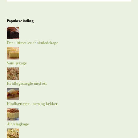
Populære indlæg
Den ultimative chokoladekage
Vaniljekage
Hvidløgssnegle med ost
Hindbærtærte - nem og lækker
Æblelagkage