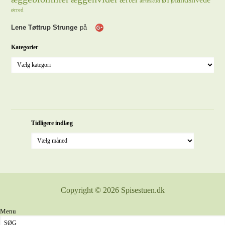
ærteskud
ørred
Lene Tøttrup Strunge
på
Kategorier
Tidligere indlæg
Copyright © 2026 Spisestuen.dk
Menu