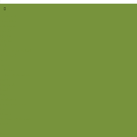
Sidste nyt
Opskrifter
Aftensmad
Omelet
Fjerkræ
Vegetar
Fisk
Okse- og kalvekød
Svinekød
Wok
Suppe
Tilbehør
Sovse og dressinger
Back
Bagværk
Brød
Kage
Småkager
Cremer og sovse
Back
Dessert
Mousse og fromage
Frugt
Is
Kage