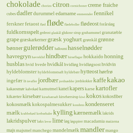
chokolade
citron
creme fraiche
chorizo
cornichoner
dadler
fennikel
edamame
durummel
cubes
emmentaler
fløde
flødeost
ferskner
fetaost
forårsløg
flød
flødeboller
fuldkornsspelt
granatæble
grahamsmel
gedeost
glukose sirup
glaskål
græsk yoghurt
grape
grønne
græskarkerner
grønkål
gulerødder
hasselnødder
bønner
halloumi
hindbær
havregryn
honning
hokkaido
havreklid
hirseflager
husblas
hvidkål
hvidløg
hvidvin
hvid hvede
hvidløgsost
hytteost
hørfrø
hyldeblomster
hyldeblomstsaft
hyldebær
kakao
jordbær
kaffe
ingefær
is
jordskokker
isvafler
jordnødder
kartofler
kapers
kanel
kamutmel
karse
kakaosmør
kalvekød
kokos
kirsebær
kikærter
kokosfiber
kirsebærsirup
kirsebærsaft
kiwi
kondenseret
kokosmælk
kokospalmesukker
kondens
kylling
mælk
kærnemælk
lakrids
krabbekød
krebsehaler
lime
lakridspulver
løg
macadamia
laks
maizena
løgspirer
lever
mandler
majs
mandelmælk
majsmel
manchego
mango