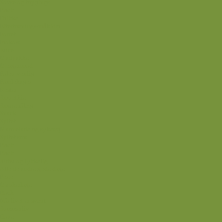
Sovse og toppings
Back
Drikke
Eftertrænings-måltider
Forret
Frokost
Juice
Madpakke
Morgenmad
Paleo-venlig
Pandekager
Rester
Smoothie
Smørepålæg
Snack
Syltet
Marmelade og syltetøj
Syltet surt
Back
Back
Ædru og lykkelig
Alle de andre gode dage
Ferie
Mærkedage
Back
Når livet er svært
Sommerliv
Have