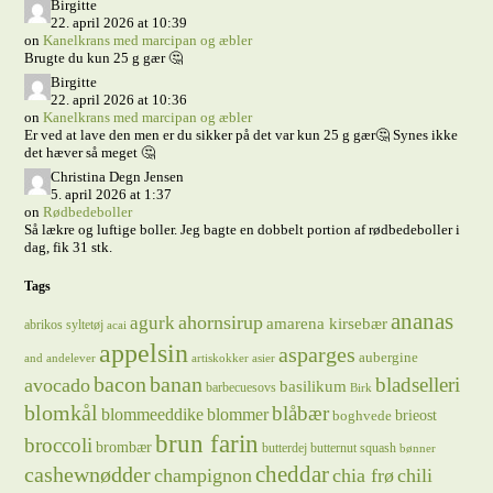
Birgitte
22. april 2026 at 10:39
on
Kanelkrans med marcipan og æbler
Brugte du kun 25 g gær 🤔
Birgitte
22. april 2026 at 10:36
on
Kanelkrans med marcipan og æbler
Er ved at lave den men er du sikker på det var kun 25 g gær🤔 Synes ikke
det hæver så meget 🤔
Christina Degn Jensen
5. april 2026 at 1:37
on
Rødbedeboller
Så lækre og luftige boller. Jeg bagte en dobbelt portion af rødbedeboller i
dag, fik 31 stk.
Tags
ananas
ahornsirup
agurk
amarena kirsebær
abrikos syltetøj
acai
appelsin
asparges
aubergine
and
andelever
artiskokker
asier
bacon
banan
bladselleri
avocado
basilikum
barbecuesovs
Birk
blomkål
blåbær
blommeeddike
blommer
brieost
boghvede
brun farin
broccoli
brombær
butterdej
butternut squash
bønner
cheddar
cashewnødder
champignon
chia frø
chili