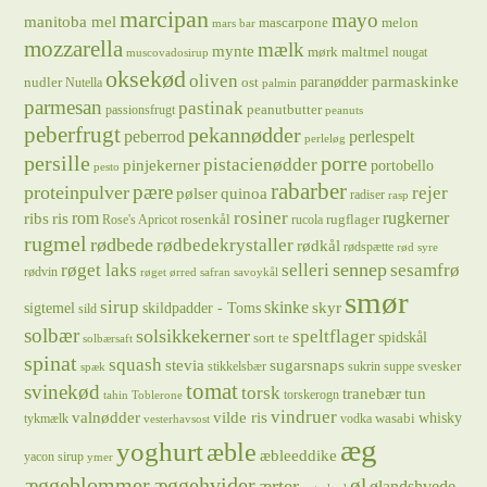
marcipan
mayo
manitoba mel
mascarpone
melon
mars bar
mozzarella
mælk
mynte
mørk maltmel
nougat
muscovadosirup
oksekød
oliven
parmaskinke
paranødder
nudler
ost
Nutella
palmin
parmesan
pastinak
peanutbutter
passionsfrugt
peanuts
peberfrugt
pekannødder
peberrod
perlespelt
perleløg
persille
porre
pistacienødder
pinjekerner
portobello
pesto
rabarber
pære
proteinpulver
rejer
pølser
quinoa
radiser
rasp
rosiner
rugkerner
ris
rom
ribs
rosenkål
rugflager
Rose's Apricot
rucola
rugmel
rødbede
rødbedekrystaller
rødkål
rødspætte
rød syre
sennep
røget laks
selleri
sesamfrø
rødvin
røget ørred
safran
savoykål
smør
sirup
skinke
sigtemel
skildpadder - Toms
skyr
sild
solbær
solsikkekerner
speltflager
spidskål
sort te
solbærsaft
spinat
squash
stevia
sugarsnaps
svesker
stikkelsbær
sukrin
suppe
spæk
tomat
svinekød
torsk
tranebær
tun
torskerogn
tahin
Toblerone
vindruer
valnødder
vilde ris
whisky
wasabi
tykmælk
vodka
vesterhavsost
æg
yoghurt
æble
æbleeddike
yacon sirup
ymer
æggeblommer
æggehvider
øl
ærter
ølandshvede