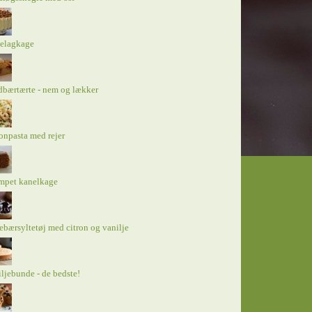
elagkage
bærtærte - nem og lækker
onpasta med rejer
mpet kanelkage
ebærsyltetøj med citron og vanilje
ljebunde - de bedste!