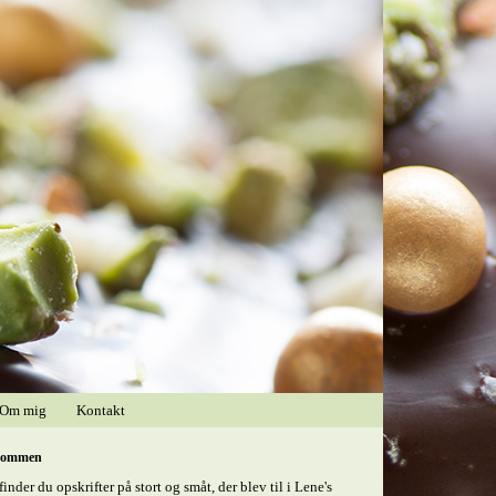
Om mig
Kontakt
kommen
finder du opskrifter på stort og småt, der blev til i Lene's