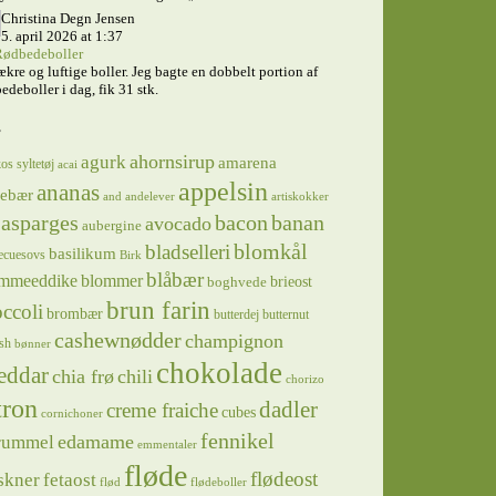
Christina Degn Jensen
5. april 2026 at 1:37
ødbedeboller
ækre og luftige boller. Jeg bagte en dobbelt portion af
edeboller i dag, fik 31 stk.
s
ahornsirup
agurk
amarena
os syltetøj
acai
appelsin
ananas
sebær
and
andelever
artiskokker
asparges
bacon
banan
avocado
aubergine
blomkål
bladselleri
basilikum
ecuesovs
Birk
blåbær
mmeeddike
blommer
brieost
boghvede
brun farin
ccoli
brombær
butterdej
butternut
cashewnødder
champignon
sh
bønner
chokolade
eddar
chia frø
chili
chorizo
tron
dadler
creme fraiche
cubes
cornichoner
fennikel
edamame
rummel
emmentaler
fløde
flødeost
skner
fetaost
flød
flødeboller