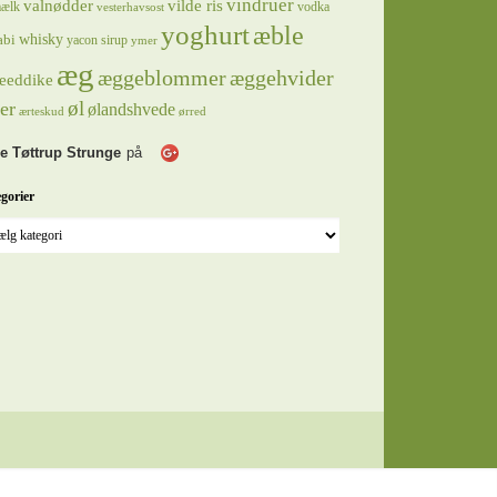
vindruer
valnødder
vilde ris
ælk
vodka
vesterhavsost
yoghurt
æble
whisky
abi
yacon sirup
ymer
æg
æggeblommer
æggehvider
eeddike
øl
er
ølandshvede
ærteskud
ørred
e Tøttrup Strunge
på
gorier