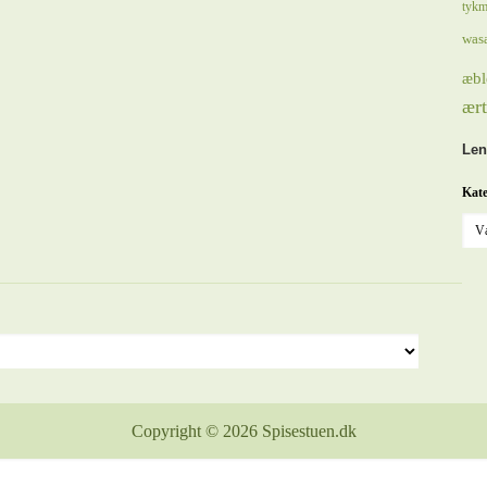
tykm
was
æbl
ært
Len
Kate
Copyright © 2026 Spisestuen.dk