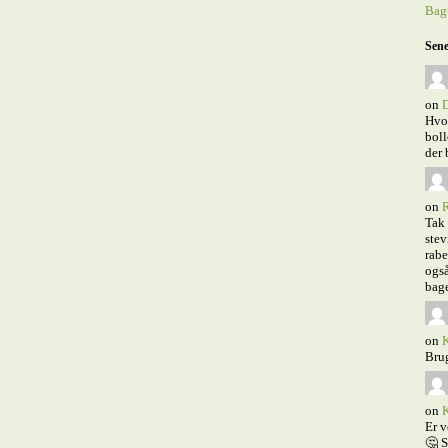
Bagt
Sene
on
D
Hvor
boll
der 
on
R
Tak 
stev
rabe
også
bage
on
K
Brug
on
K
Er v
🤔 S