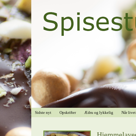
Sidste nyt
Opskrifter
Ædru og lykkelig
Når livet
Hjemmelavede