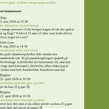
 havregrød - perfekte morgenmads muffins
ste kommentarer
Anja
2. juni 2026 at 23:38
en ultimative chokoladekage
 mange personer vil du beregne kagen til når der også er
er og frugt? Vi bliver 15 men vil ikke være kede af hvis
bliver noget til overs?
Gitte Lose
9. maj 2026 at 14:38
abarbersaft sødet med stevia
for gode rabarberopskrifter, ikke mindst den
iasødedede saft. Så på mandekogebogen opskrift på
rberfromage. kokosboller ser interessante ud, man kan
 bage med kokosmel i alm boller, ellers elsker jeg at
 boller med hele fennikelsfrø. benedictes mas har
Birgitte
22. april 2026 at 10:39
anelkrans med marcipan og æbler
te du kun 25 g gær 🤔
Birgitte
22. april 2026 at 10:36
anelkrans med marcipan og æbler
ed at lave den men er du sikker på det var kun 25 g gær
ynes ikke det hæver så meget 🤔