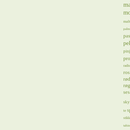
ma
mo
mal
palm
pas
pe
pin
pro
radis
ros
rød
røg
se
sky
s
te
stik
tahin