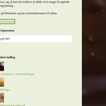
en, og så kan du risikere at falde over noget livsglæde
egejstring...
 på blomsten og læs introduktionen til siden.
i Spisestuen
lære indlæg
 ultimative chokoladekage
iljekage
dløgssnegle med ost