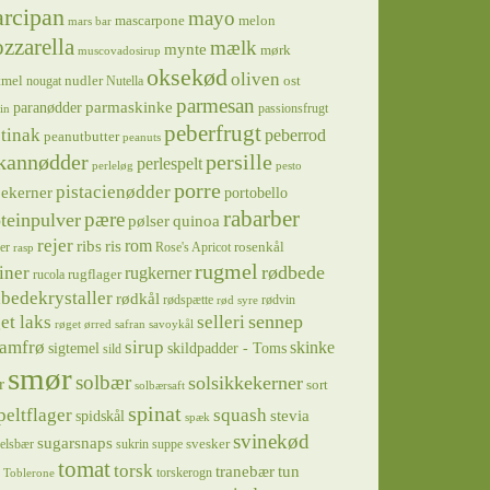
rcipan
mayo
mascarpone
melon
mars bar
zzarella
mælk
mynte
mørk
muscovadosirup
oksekød
oliven
tmel
nudler
ost
nougat
Nutella
parmesan
parmaskinke
paranødder
passionsfrugt
in
peberfrugt
tinak
peberrod
peanutbutter
peanuts
kannødder
persille
perlespelt
perleløg
pesto
porre
pistacienødder
jekerner
portobello
rabarber
pære
teinpulver
pølser
quinoa
rejer
ris
rom
ribs
rosenkål
er
Rose's Apricot
rasp
rugmel
rødbede
iner
rugkerner
rugflager
rucola
bedekrystaller
rødkål
rødspætte
rødvin
rød syre
sennep
et laks
selleri
røget ørred
safran
savoykål
sirup
samfrø
skinke
sigtemel
skildpadder - Toms
sild
smør
solbær
solsikkekerner
r
sort
solbærsaft
spinat
squash
peltflager
spidskål
stevia
spæk
svinekød
sugarsnaps
svesker
kelsbær
sukrin
suppe
tomat
torsk
tranebær
tun
torskerogn
Toblerone