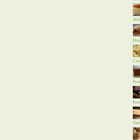
Æbl
Hind
Citr
Sva
Kirs
Vani