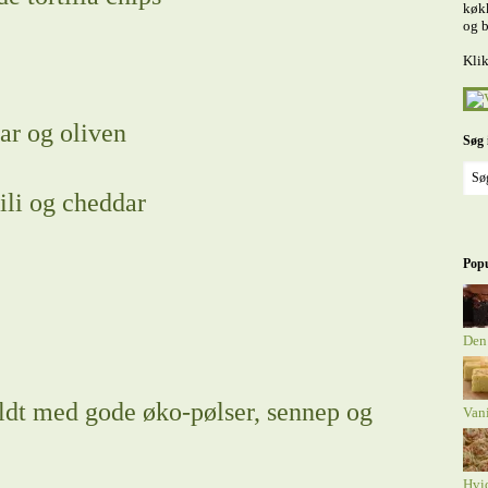
køkk
og b
Klik
ar og oliven
Søg 
li og cheddar
Popu
Den
dt med gode øko-pølser, sennep og
Van
Hvi