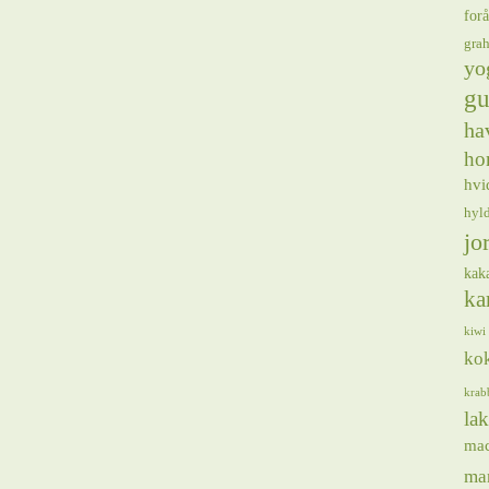
forå
gra
yo
gu
ha
ho
hvi
hyl
jo
kak
ka
kiwi
ko
krab
lak
ma
ma