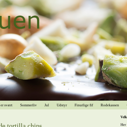
 er svært
Sommerliv
Jul
Udstyr
Finurlige fif
Rodekassen
Vel
 tortilla chips
Her 