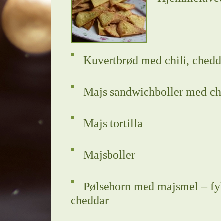
Kuvertbrød med chili, chedd
Majs sandwichboller med chi
Majs tortilla
Majsboller
Pølsehorn med majsmel – fyl
cheddar