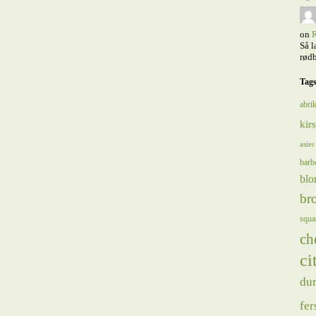
on
R
Så l
rødb
Tag
abrik
kir
asier
barb
blo
bro
squa
ch
ci
du
fer