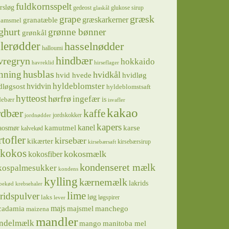
fuldkornsspelt
rsløg
gedeost
glukose sirup
glaskål
græsk
grape
græskarkerner
granatæble
hamsmel
ghurt
grønne bønner
grønkål
lerødder
hasselnødder
halloumi
hindbær
vregryn
hokkaido
havreklid
hirseflager
husblas
nning
hvidkål
hvidløg
hvid hvede
hyldeblomster
hvidvin
dløgsost
hyldeblomstsaft
hytteost
hørfrø
ingefær
is
debær
isvafler
kakao
rdbær
kaffe
jordskokker
jordnødder
kapers
kanel
kamutmel
karse
aosmør
kalvekød
rtofler
kirsebær
kikærter
kirsebærsirup
kirsebærsaft
kokos
kokosmælk
kokosfiber
kondenseret mælk
kospalmesukker
kondens
kylling
kærnemælk
lakrids
bekød
krebsehaler
lime
ridspulver
løg
laks
løgspirer
lever
majs
majsmel
manchego
cadamia
maizena
mandler
ndelmælk
mango
manitoba mel