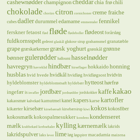
cheddar
cashewnødder
champignon
chia frø
chili
chokolade
citron
creme fraiche
chorizo
cornichoner
dadler
fennikel
edamame
durummel
cubes
emmentaler
fløde
flødeost
ferskner
fetaost
forårsløg
flød
flødeboller
fuldkornsspelt
granatæble
grahamsmel
gedeost
glukose sirup
glaskål
græsk yoghurt
grape
grønne
græskarkerner
grønkål
gulerødder
hasselnødder
bønner
halloumi
hindbær
havregryn
honning
hokkaido
havreklid
hirseflager
husblas
hvidkål
hvidløg
hvidvin
hvid hvede
hvidløgsost
hytteost
hørfrø
hyldeblomster
hyldeblomstsaft
hyldebær
kakao
jordbær
kaffe
ingefær
is
jordskokker
isvafler
jordnødder
kartofler
kapers
kanel
kamutmel
karse
kakaosmør
kalvekød
kokos
kirsebær
kikærter
kokosfiber
kirsebærsirup
kirsebærsaft
kiwi
kondenseret
kokosmælk
kokospalmesukker
kondens
kylling
mælk
kærnemælk
lakrids
krabbekød
krebsehaler
lime
lakridspulver
løg
macadamia
laks
maizena
løgspirer
lever