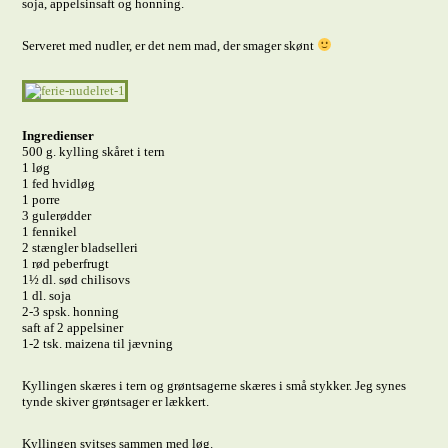
soja, appelsinsaft og honning.
Serveret med nudler, er det nem mad, der smager skønt
Ingredienser
500 g. kylling skåret i tern
1 løg
1 fed hvidløg
1 porre
3 gulerødder
1 fennikel
2 stængler bladselleri
1 rød peberfrugt
1½ dl. sød chilisovs
1 dl. soja
2-3 spsk. honning
saft af 2 appelsiner
1-2 tsk. maizena til jævning
Kyllingen skæres i tern og grøntsagerne skæres i små stykker. Jeg synes
tynde skiver grøntsager er lækkert.
Kyllingen svitses sammen med løg.