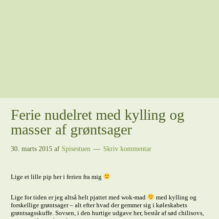
Ferie nudelret med kylling og
masser af grøntsager
30. marts 2015
af
Spisestuen
Skriv kommentar
Lige et lille pip her i ferien fra mig
Lige for tiden er jeg altså helt pjattet med wok-mad
med kylling og
forskellige grøntsager – alt efter hvad der gemmer sig i køleskabets
grøntsagsskuffe. Sovsen, i den hurtige udgave her, består af sød chilisovs,