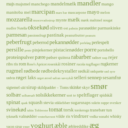
mandler
majs
mandelmælk
majsmel
manchego
mango
marcipan
mayo
manitoba mel
mascarpone
melon
mars bar
mozzarella
mælk
mynte
mørk maltmel
nougat
muscovadosirup
oksekød
oliven
parmaskinke
paranødder
nudler
ost
Nutella
palmin
parmesan
pastinak
peanutbutter
passionsfrugt
peanuts
peberfrugt
pekannødder
peberrod
perlespelt
perleløg
persille
porre
pistacienødder
pinjekerner
portobello
pesto
rabarber
pære
proteinpulver
rejer
pølser
quinoa
radiser
rasp
rosiner
rugkerner
ris
rom
ribs
rosenkål
rugflager
Rose's Apricot
rucola
rugmel
rødbede
rødbedekrystaller
rødkål
rødspætte
rød syre
sennep
røget laks
selleri
sesamfrø
rødvin
røget ørred
safran
savoykål
smør
sirup
skinke
sigtemel
skildpadder - Toms
skyr
sild
solbær
solsikkekerner
speltflager
spidskål
sort te
solbærsaft
spinat
squash
stevia
sugarsnaps
svesker
stikkelsbær
sukrin
suppe
spæk
tomat
svinekød
torsk
tranebær
tun
torskerogn
tahin
Toblerone
vindruer
valnødder
vilde ris
whisky
wasabi
tykmælk
vodka
vesterhavsost
æg
yoghurt
æble
æbleeddike
yacon sirup
ymer