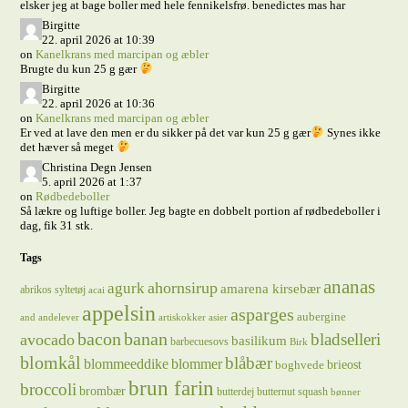
elsker jeg at bage boller med hele fennikelsfrø. benedictes mas har
Birgitte
22. april 2026 at 10:39
on
Kanelkrans med marcipan og æbler
Brugte du kun 25 g gær
Birgitte
22. april 2026 at 10:36
on
Kanelkrans med marcipan og æbler
Er ved at lave den men er du sikker på det var kun 25 g gær
Synes ikke
det hæver så meget
Christina Degn Jensen
5. april 2026 at 1:37
on
Rødbedeboller
Så lækre og luftige boller. Jeg bagte en dobbelt portion af rødbedeboller i
dag, fik 31 stk.
Tags
ananas
ahornsirup
agurk
amarena kirsebær
abrikos syltetøj
acai
appelsin
asparges
aubergine
and
andelever
artiskokker
asier
bacon
banan
bladselleri
avocado
basilikum
barbecuesovs
Birk
blomkål
blåbær
blommeeddike
blommer
brieost
boghvede
brun farin
broccoli
brombær
butterdej
butternut squash
bønner