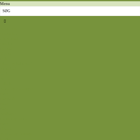
Menu
Sidste nyt
Opskrifter
Aftensmad
Omelet
Fjerkræ
Vegetar
Fisk
Okse- og kalvekød
Svinekød
Wok
Suppe
Tilbehør
Sovse og dressinger
Back
Bagværk
Brød
Kage
Småkager
Cremer og sovse
Back
Dessert
Mousse og fromage
Frugt