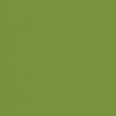
Is
Kage
Sovse og toppings
Back
Drikke
Eftertrænings-måltider
Forret
Frokost
Juice
Madpakke
Morgenmad
Paleo-venlig
Pandekager
Rester
Smoothie
Smørepålæg
Snack
Syltet
Marmelade og syltetøj
Syltet surt
Back
Back
Ædru og lykkelig
Alle de andre gode dage
Ferie
Mærkedage
Back
Når livet er svært