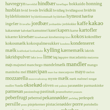
hindbær
havregryn
honning
hokkaido
havreklid
hirseflager
husblas
hvidkål
hvidløg
hvidvin
hvid hvede
hvidløgsost
hytteost
hørfrø
hyldeblomster
hyldeblomstsaft
hyldebær
kakao
jordbær
kaffe
ingefær
is
jordskokker
isvafler
jordnødder
kartofler
kapers
kanel
kamutmel
karse
kakaosmør
kalvekød
kokos
kirsebær
kikærter
kokosfiber
kirsebærsirup
kirsebærsaft
kiwi
kondenseret
kokosmælk
kokospalmesukker
kondens
kylling
mælk
kærnemælk
lakrids
krabbekød
krebsehaler
lime
lakridspulver
løg
macadamia
laks
maizena
løgspirer
lever
mandler
majs
mandelmælk
majsmel
manchego
mango
marcipan
mayo
manitoba mel
mascarpone
melon
mars bar
mozzarella
mælk
mynte
mørk maltmel
nougat
muscovadosirup
oksekød
oliven
parmaskinke
paranødder
nudler
ost
Nutella
palmin
parmesan
pastinak
peanutbutter
passionsfrugt
peanuts
peberfrugt
pekannødder
peberrod
perlespelt
perleløg
persille
porre
pistacienødder
pinjekerner
portobello
pesto