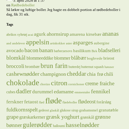
5. april 2026 at 1:37
on
Rødbedeboller
Så lækre og luftige boller. Jeg bagte en dobbelt portion af rødbedeboller i
dag, fik 31 stk.
Tags
ananas
ahornsirup
agurk
amarena kirsebær
abrikos syltetøj
acai
appelsin
asparges
aubergine
and
andelever
artiskokker
asier
bacon
banan
bladselleri
avocado
basilikum
barbecuesovs
Birk
blomkål
blåbær
blommeeddike
blommer
brieost
boghvede
brun farin
broccoli
brombær
butterdej
butternut squash
bønner
cheddar
cashewnødder
champignon
chia frø
chili
chokolade
citron
creme fraiche
chorizo
cornichoner
dadler
fennikel
edamame
durummel
cubes
emmentaler
fløde
flødeost
ferskner
fetaost
forårsløg
flød
flødeboller
fuldkornsspelt
granatæble
grahamsmel
gedeost
glukose sirup
glaskål
græsk yoghurt
grape
grønne
græskarkerner
grønkål
gulerødder
hasselnødder
bønner
halloumi