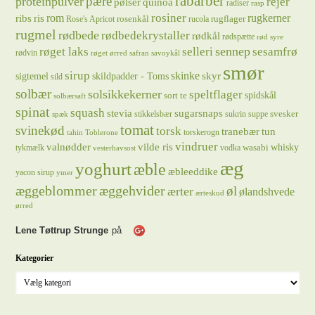
rabarber
pære
proteinpulver
rejer
pølser
quinoa
radiser
rasp
rosiner
rugkerner
ris
rom
ribs
rosenkål
rugflager
Rose's Apricot
rucola
rugmel
rødbede
rødbedekrystaller
rødkål
rødspætte
rød syre
sennep
røget laks
selleri
sesamfrø
rødvin
røget ørred
safran
savoykål
smør
sirup
skinke
sigtemel
skildpadder - Toms
skyr
sild
solbær
solsikkekerner
speltflager
spidskål
sort te
solbærsaft
spinat
squash
stevia
sugarsnaps
svesker
stikkelsbær
sukrin
suppe
spæk
tomat
svinekød
torsk
tranebær
tun
torskerogn
tahin
Toblerone
vindruer
valnødder
vilde ris
whisky
wasabi
tykmælk
vodka
vesterhavsost
æg
yoghurt
æble
æbleeddike
yacon sirup
ymer
æggeblommer
æggehvider
øl
ærter
ølandshvede
ærteskud
ørred
Lene Tøttrup Strunge
på
Kategorier