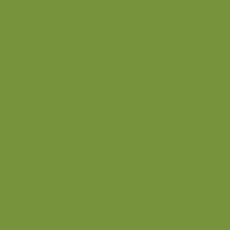
Rester
Smoothie
Smørepålæg
Snack
Syltet
Marmelade og syltetøj
Syltet surt
Back
Back
Ædru og lykkelig
Alle de andre gode dage
Ferie
Mærkedage
Back
Når livet er svært
Sommerliv
Have
Sommerdrikke
Sommermad
Back
Jul
Udstyr
Finurlige fif
Rodekassen
Fastekur 5:2
Fastedage
Back
Give away mm.