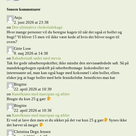
Seneste kommentarer
Anja
2. juni 2026 at 23:38
on
Den ultimative chokoladekage
Hvor mange personer vil du beregne kagen til når der også er boller og
frugt? Vi bliver 15 men vil ikke være kede af hvis der bliver noget til
overs?
Gitte Lose
9. maj 2026 at 14:38
on
Rabarbersaft sødet med stevia
Tak for gode rabarberopskrifter, ikke mindst den steviasødedede saft. Så på
mandekogebogen opskrift på raberberfromage. kokosboller ser
interessante ud, man kan også bage med kokosmel i alm boller, ellers
elsker jeg at bage boller med hele fennikelsfrø. benedictes mas har
Birgitte
22. april 2026 at 10:39
on
Kanelkrans med marcipan og æbler
Brugte du kun 25 g gær
Birgitte
22. april 2026 at 10:36
on
Kanelkrans med marcipan og æbler
Er ved at lave den men er du sikker på det var kun 25 g gær
Synes ikke
det hæver så meget
Christina Degn Jensen