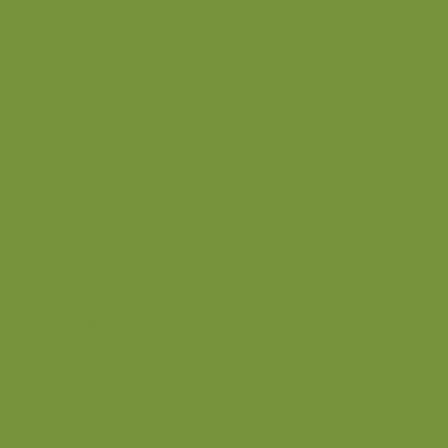
Svinekød
Wok
Suppe
Tilbehør
Sovse og dressinger
Back
Bagværk
Brød
Kage
Småkager
Cremer og sovse
Back
Dessert
Mousse og fromage
Frugt
Is
Kage
Sovse og toppings
Back
Drikke
Eftertrænings-måltider
Forret
Frokost
Juice
Madpakke
Morgenmad
Paleo-venlig
Pandekager