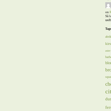
on
R
Så l
rødb
Tag
abrik
kir
asier
barb
blo
bro
squa
ch
ci
du
fer