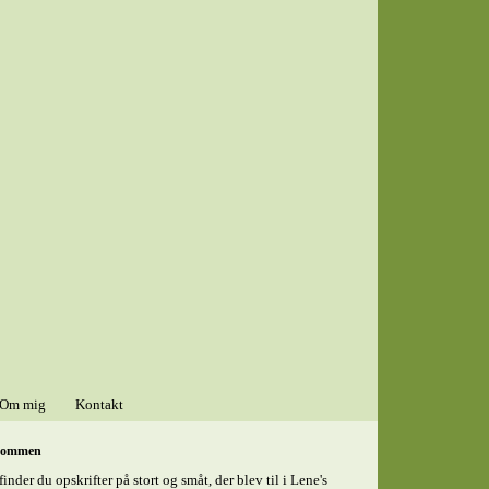
Om mig
Kontakt
kommen
finder du opskrifter på stort og småt, der blev til i Lene's