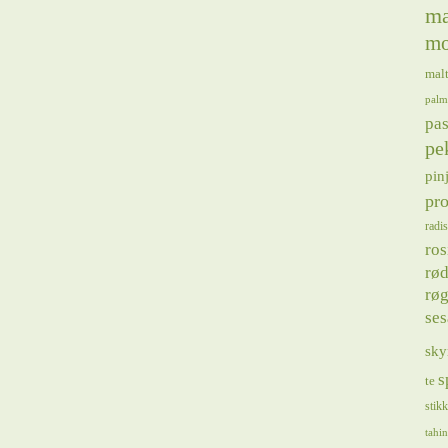
ma
mo
mal
palm
pas
pe
pin
pro
radis
ros
rød
røg
se
sky
s
te
stik
tahin