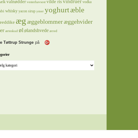
vindruer
valnødder
vilde ris
ælk
vodka
vesterhavsost
yoghurt
æble
whisky
abi
yacon sirup
ymer
æg
æggeblommer
æggehvider
eeddike
øl
er
ølandshvede
ærteskud
ørred
e Tøttrup Strunge
på
gorier