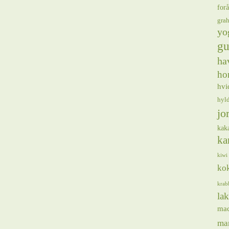
forå
gra
yo
gu
ha
ho
hvi
hyl
jo
kak
ka
kiwi
ko
krab
lak
ma
ma