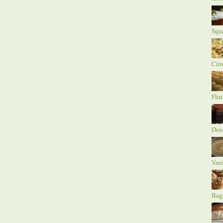
Squa
Citr
Flut
Den
Vani
Bagt