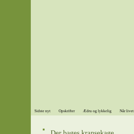
Sidste nyt
Opskrifter
Ædru og lykkelig
Når livet
Der bages kransekage