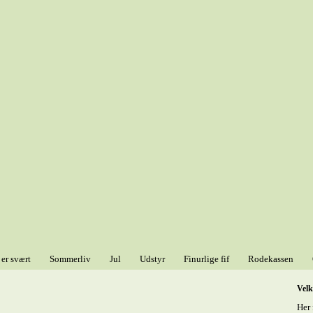
 er svært
Sommerliv
Jul
Udstyr
Finurlige fif
Rodekassen
Vel
Her 