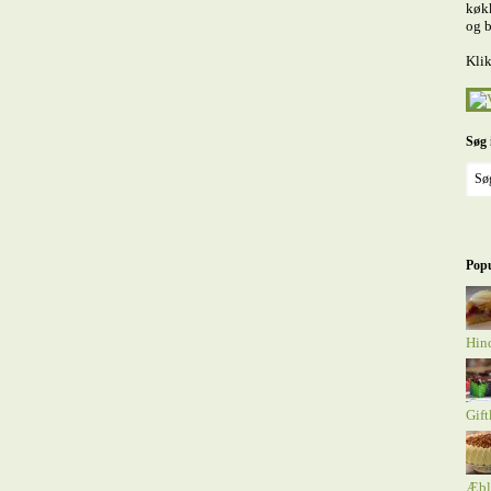
køkk
og b
Klik
Søg 
Popu
Hind
Gift
Æbl