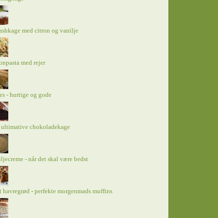
shkage med citron og vanilje
onpasta med rejer
es - hurtige og gode
 ultimative chokoladekage
ljecreme - når det skal være bedst
 havregrød - perfekte morgenmads muffins