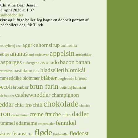
Christina Degn Jensen
5. april 2026 at 1:37
ødbedeboller
ækre og luftige boller. Jeg bagte en dobbelt portion af
edeboller i dag, fik 31 stk.
s
ahornsirup
agurk
amarena
os syltetøj
acai
appelsin
ananas
sebær
and
andelever
artiskokker
asparges
bacon
banan
avocado
aubergine
blomkål
bladselleri
basilikum
ecuesovs
Birk
blåbær
mmeeddike
blommer
brieost
boghvede
brun farin
ccoli
brombær
butterdej
butternut
cashewnødder
champignon
sh
bønner
chokolade
eddar
chia frø
chili
chorizo
tron
dadler
creme fraiche
cubes
cornichoner
fennikel
edamame
rummel
emmentaler
fløde
flødeost
skner
fetaost
flød
flødeboller