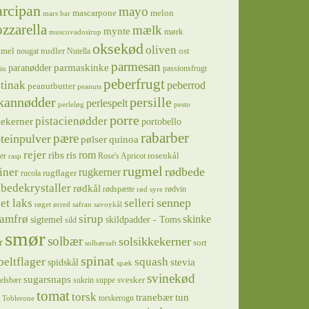
rcipan
mayo
mascarpone
melon
mars bar
zzarella
mælk
mynte
mørk
muscovadosirup
oksekød
oliven
tmel
nudler
ost
nougat
Nutella
parmesan
parmaskinke
paranødder
passionsfrugt
in
peberfrugt
tinak
peberrod
peanutbutter
peanuts
kannødder
persille
perlespelt
perleløg
pesto
porre
pistacienødder
jekerner
portobello
rabarber
pære
teinpulver
pølser
quinoa
rejer
ris
rom
ribs
rosenkål
er
Rose's Apricot
rasp
rugmel
rødbede
iner
rugkerner
rugflager
rucola
bedekrystaller
rødkål
rødspætte
rødvin
rød syre
sennep
et laks
selleri
røget ørred
safran
savoykål
sirup
samfrø
skinke
sigtemel
skildpadder - Toms
sild
smør
solbær
solsikkekerner
r
sort
solbærsaft
spinat
squash
peltflager
spidskål
stevia
spæk
svinekød
sugarsnaps
svesker
kelsbær
sukrin
suppe
tomat
torsk
tranebær
tun
torskerogn
Toblerone