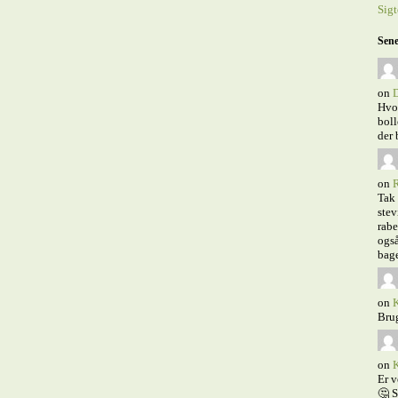
Sig
Sene
on
D
Hvor
boll
der 
on
R
Tak 
stev
rabe
også
bage
on
K
Brug
on
K
Er v
🤔 S