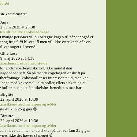
tebrød
ste kommentarer
Anja
2. juni 2026 at 23:38
en ultimative chokoladekage
 mange personer vil du beregne kagen til når der også er
er og frugt? Vi bliver 15 men vil ikke være kede af hvis
bliver noget til overs?
Gitte Lose
9. maj 2026 at 14:38
abarbersaft sødet med stevia
for gode rabarberopskrifter, ikke mindst den
iasødedede saft. Så på mandekogebogen opskrift på
rberfromage. kokosboller ser interessante ud, man kan
 bage med kokosmel i alm boller, ellers elsker jeg at
 boller med hele fennikelsfrø. benedictes mas har
Birgitte
22. april 2026 at 10:39
anelkrans med marcipan og æbler
te du kun 25 g gær 🤔
Birgitte
22. april 2026 at 10:36
anelkrans med marcipan og æbler
ed at lave den men er du sikker på det var kun 25 g gær
ynes ikke det hæver så meget 🤔