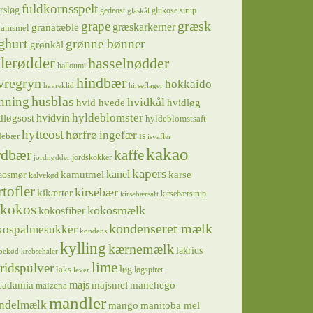
fuldkornsspelt
rsløg
gedeost
glukose sirup
glaskål
græsk
grape
græskarkerner
granatæble
hamsmel
ghurt
grønne bønner
grønkål
lerødder
hasselnødder
halloumi
hindbær
vregryn
hokkaido
havreklid
hirseflager
husblas
nning
hvidkål
hvidløg
hvid hvede
hyldeblomster
hvidvin
dløgsost
hyldeblomstsaft
hytteost
hørfrø
ingefær
is
debær
isvafler
kakao
rdbær
kaffe
jordskokker
jordnødder
kapers
kanel
kamutmel
karse
aosmør
kalvekød
rtofler
kirsebær
kikærter
kirsebærsirup
kirsebærsaft
kokos
kokosmælk
kokosfiber
kondenseret mælk
kospalmesukker
kondens
kylling
kærnemælk
lakrids
bekød
krebsehaler
lime
ridspulver
løg
laks
løgspirer
lever
majs
majsmel
manchego
cadamia
maizena
mandler
ndelmælk
mango
manitoba mel