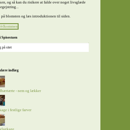
en, og så kan du risikere at falde over noget livsglæde
egejstring...
 på blomsten og læs introduktionen til siden.
i Spisestuen
lære indlæg
bærtærte - nem og lækker
kage i festlige farver
elagkage