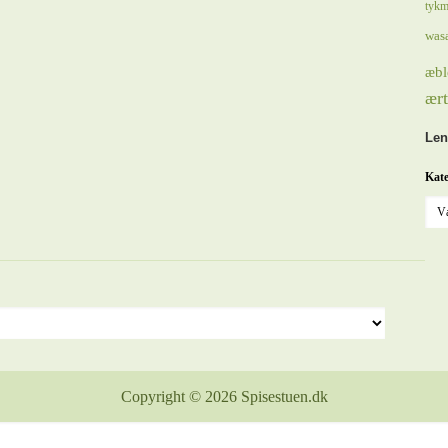
tykm
was
æbl
ært
Len
Kate
Copyright © 2026 Spisestuen.dk