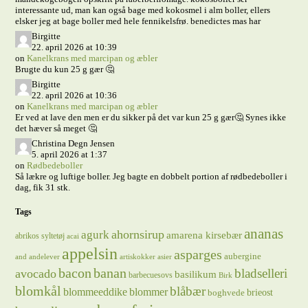
interessante ud, man kan også bage med kokosmel i alm boller, ellers
elsker jeg at bage boller med hele fennikelsfrø. benedictes mas har
Birgitte
22. april 2026 at 10:39
on
Kanelkrans med marcipan og æbler
Brugte du kun 25 g gær 🤔
Birgitte
22. april 2026 at 10:36
on
Kanelkrans med marcipan og æbler
Er ved at lave den men er du sikker på det var kun 25 g gær🤔 Synes ikke
det hæver så meget 🤔
Christina Degn Jensen
5. april 2026 at 1:37
on
Rødbedeboller
Så lækre og luftige boller. Jeg bagte en dobbelt portion af rødbedeboller i
dag, fik 31 stk.
Tags
ananas
ahornsirup
agurk
amarena kirsebær
abrikos syltetøj
acai
appelsin
asparges
aubergine
and
andelever
artiskokker
asier
bacon
banan
bladselleri
avocado
basilikum
barbecuesovs
Birk
blomkål
blåbær
blommeeddike
blommer
brieost
boghvede