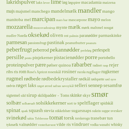
lime
lakridspulver
løg
macadamia
laks
maizena
løgspirer
lever
mandler
majs
mandelmælk
majsmel
manchego
mango
marcipan
mayo
manitoba mel
mascarpone
melon
mars bar
mozzarella
mælk
mynte
mørk maltmel
nougat
muscovadosirup
oksekød
oliven
parmaskinke
paranødder
nudler
ost
Nutella
palmin
parmesan
pastinak
peanutbutter
passionsfrugt
peanuts
peberfrugt
pekannødder
peberrod
perlespelt
perleløg
persille
porre
pistacienødder
pinjekerner
portobello
pesto
rabarber
pære
proteinpulver
rejer
pølser
quinoa
radiser
rasp
rosiner
rugkerner
ris
rom
ribs
rosenkål
rugflager
Rose's Apricot
rucola
rugmel
rødbede
rødbedekrystaller
rødkål
rødspætte
rød syre
sennep
røget laks
selleri
sesamfrø
rødvin
røget ørred
safran
savoykål
smør
sirup
skinke
sigtemel
skildpadder - Toms
skyr
sild
solbær
solsikkekerner
speltflager
spidskål
sort te
solbærsaft
spinat
squash
stevia
sugarsnaps
svesker
stikkelsbær
sukrin
suppe
spæk
tomat
svinekød
torsk
tranebær
tun
torskerogn
tahin
Toblerone
vindruer
valnødder
vilde ris
whisky
wasabi
tykmælk
vodka
vesterhavsost