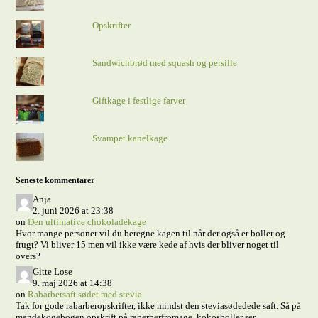
Opskrifter
Sandwichbrød med squash og persille
Giftkage i festlige farver
Svampet kanelkage
Seneste kommentarer
Anja
2. juni 2026 at 23:38
on
Den ultimative chokoladekage
Hvor mange personer vil du beregne kagen til når der også er boller og
frugt? Vi bliver 15 men vil ikke være kede af hvis der bliver noget til
overs?
Gitte Lose
9. maj 2026 at 14:38
on
Rabarbersaft sødet med stevia
Tak for gode rabarberopskrifter, ikke mindst den steviasødedede saft. Så på
mandekogebogen opskrift på raberberfromage. kokosboller ser