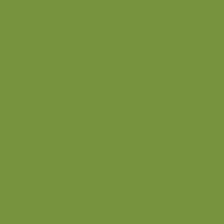
Frugt
Is
Kage
Sovse og toppings
Back
Drikke
Eftertrænings-måltider
Forret
Frokost
Juice
Madpakke
Morgenmad
Paleo-venlig
Pandekager
Rester
Smoothie
Smørepålæg
Snack
Syltet
Marmelade og syltetøj
Syltet surt
Back
Back
Ædru og lykkelig
Alle de andre gode dage
Ferie
Mærkedage
Back