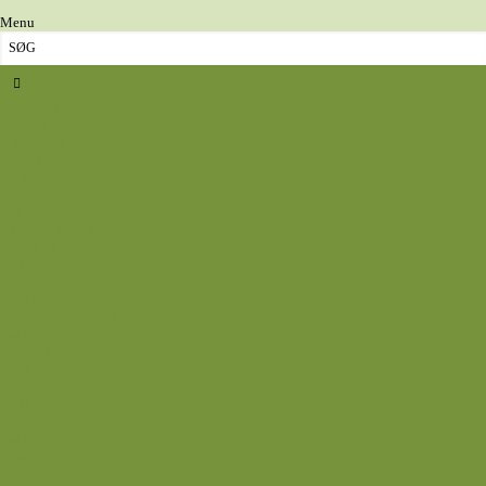
Menu
Sidste nyt
Opskrifter
Aftensmad
Omelet
Fjerkræ
Vegetar
Fisk
Okse- og kalvekød
Svinekød
Wok
Suppe
Tilbehør
Sovse og dressinger
Back
Bagværk
Brød
Kage
Småkager
Cremer og sovse
Back
Dessert
Mousse og fromage