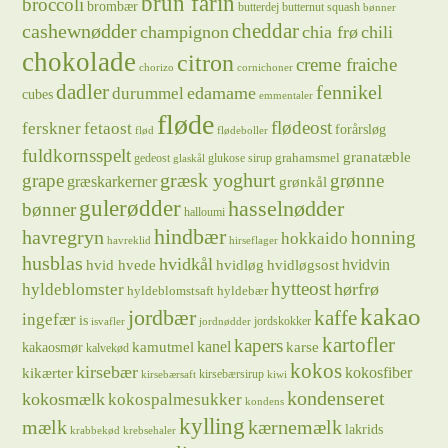
brun farin
broccoli
brombær
butterdej
butternut squash
bønner
cheddar
cashewnødder
champignon
chia frø
chili
chokolade
citron
creme fraiche
chorizo
cornichoner
dadler
fennikel
edamame
durummel
cubes
emmentaler
fløde
flødeost
ferskner
fetaost
forårsløg
flød
flødeboller
fuldkornsspelt
granatæble
grahamsmel
gedeost
glukose sirup
glaskål
græsk yoghurt
grape
grønne
græskarkerner
grønkål
gulerødder
hasselnødder
bønner
halloumi
hindbær
havregryn
honning
hokkaido
havreklid
hirseflager
husblas
hvidkål
hvidløg
hvidvin
hvid hvede
hvidløgsost
hytteost
hørfrø
hyldeblomster
hyldeblomstsaft
hyldebær
kakao
jordbær
kaffe
ingefær
is
jordskokker
isvafler
jordnødder
kartofler
kapers
kanel
kamutmel
karse
kakaosmør
kalvekød
kokos
kirsebær
kikærter
kokosfiber
kirsebærsirup
kirsebærsaft
kiwi
kondenseret
kokosmælk
kokospalmesukker
kondens
kylling
mælk
kærnemælk
lakrids
krabbekød
krebsehaler