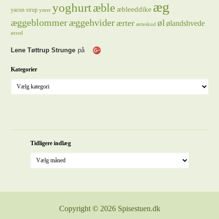
æg
yoghurt
æble
æbleeddike
yacon sirup
ymer
æggeblommer
æggehvider
øl
ærter
ølandshvede
ærteskud
ørred
Lene Tøttrup Strunge
på
Kategorier
Tidligere indlæg
Copyright © 2026 Spisestuen.dk