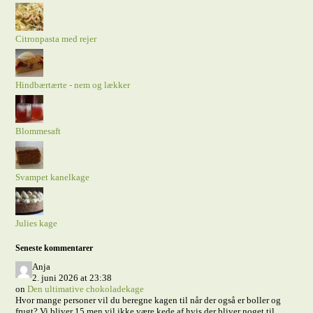
Citronpasta med rejer
Hindbærtærte - nem og lækker
Blommesaft
Svampet kanelkage
Julies kage
Seneste kommentarer
Anja
2. juni 2026 at 23:38
on
Den ultimative chokoladekage
Hvor mange personer vil du beregne kagen til når der også er boller og
frugt? Vi bliver 15 men vil ikke være kede af hvis der bliver noget til