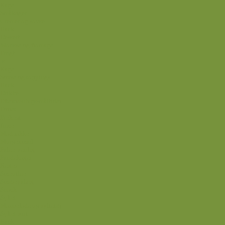
Kage
Småkager
Cremer og sovse
Back
Dessert
Mousse og fromage
Frugt
Is
Kage
Sovse og toppings
Back
Drikke
Eftertrænings-måltider
Forret
Frokost
Juice
Madpakke
Morgenmad
Paleo-venlig
Pandekager
Rester
Smoothie
Smørepålæg
Snack
Syltet
Marmelade og syltetøj
Syltet surt
Back