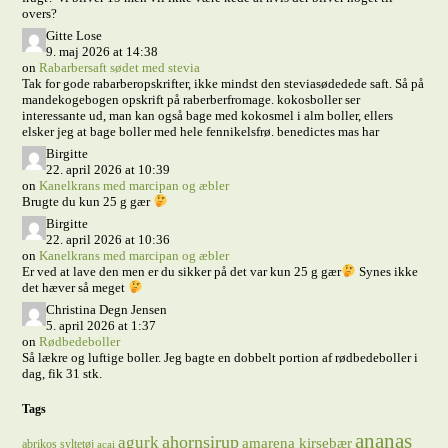
overs?
Gitte Lose
9. maj 2026 at 14:38
on
Rabarbersaft sødet med stevia
Tak for gode rabarberopskrifter, ikke mindst den steviasødedede saft. Så på
mandekogebogen opskrift på raberberfromage. kokosboller ser
interessante ud, man kan også bage med kokosmel i alm boller, ellers
elsker jeg at bage boller med hele fennikelsfrø. benedictes mas har
Birgitte
22. april 2026 at 10:39
on
Kanelkrans med marcipan og æbler
Brugte du kun 25 g gær
Birgitte
22. april 2026 at 10:36
on
Kanelkrans med marcipan og æbler
Er ved at lave den men er du sikker på det var kun 25 g gær
Synes ikke
det hæver så meget
Christina Degn Jensen
5. april 2026 at 1:37
on
Rødbedeboller
Så lækre og luftige boller. Jeg bagte en dobbelt portion af rødbedeboller i
dag, fik 31 stk.
Tags
ananas
ahornsirup
agurk
amarena kirsebær
abrikos syltetøj
acai