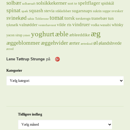
solbær
solsikkekerner
speltflager
spidskål
sort te
solbærsaft
spinat
squash
stevia
sugarsnaps
svesker
stikkelsbær
sukrin
suppe
spæk
tomat
svinekød
torsk
tranebær
tun
torskerogn
tahin
Toblerone
vindruer
valnødder
vilde ris
whisky
wasabi
tykmælk
vodka
vesterhavsost
æg
yoghurt
æble
æbleeddike
yacon sirup
ymer
æggeblommer
æggehvider
øl
ærter
ølandshvede
ærteskud
ørred
Lene Tøttrup Strunge
på
Kategorier
Tidligere indlæg