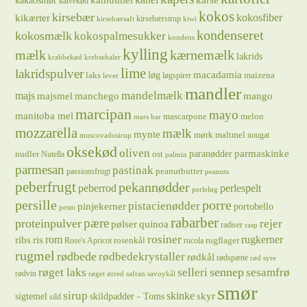
kakaosmør
kalvekød
kokos
kirsebær
kikærter
kokosfiber
kirsebærsirup
kirsebærsaft
kiwi
kondenseret
kokosmælk
kokospalmesukker
kondens
kylling
mælk
kærnemælk
lakrids
krabbekød
krebsehaler
lime
lakridspulver
løg
macadamia
laks
maizena
løgspirer
lever
mandler
majs
mandelmælk
majsmel
manchego
mango
marcipan
mayo
manitoba mel
mascarpone
melon
mars bar
mozzarella
mælk
mynte
mørk maltmel
nougat
muscovadosirup
oksekød
oliven
parmaskinke
paranødder
nudler
ost
Nutella
palmin
parmesan
pastinak
peanutbutter
passionsfrugt
peanuts
peberfrugt
pekannødder
peberrod
perlespelt
perleløg
persille
porre
pistacienødder
pinjekerner
portobello
pesto
rabarber
pære
proteinpulver
rejer
pølser
quinoa
radiser
rasp
rosiner
rugkerner
ris
rom
ribs
rosenkål
rugflager
Rose's Apricot
rucola
rugmel
rødbede
rødbedekrystaller
rødkål
rødspætte
rød syre
sennep
røget laks
selleri
sesamfrø
rødvin
røget ørred
safran
savoykål
smør
sirup
skinke
sigtemel
skildpadder - Toms
skyr
sild