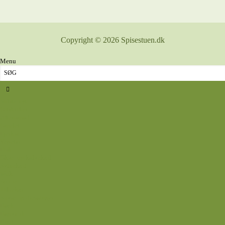
Copyright © 2026 Spisestuen.dk
Menu
Sidste nyt
Opskrifter
Aftensmad
Omelet
Fjerkræ
Vegetar
Fisk
Okse- og kalvekød
Svinekød
Wok
Suppe
Tilbehør
Sovse og dressinger
Back
Bagværk
Brød