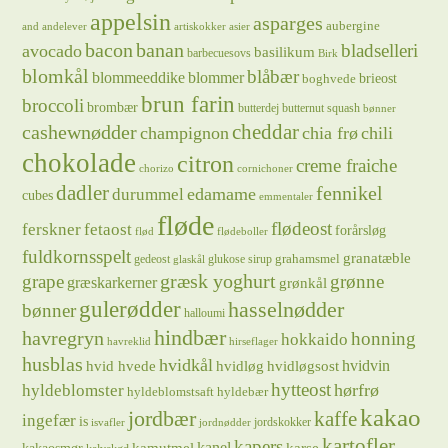
appelsin
asparges
aubergine
and
andelever
artiskokker
asier
bacon
banan
bladselleri
avocado
basilikum
barbecuesovs
Birk
blomkål
blåbær
blommeeddike
blommer
brieost
boghvede
brun farin
broccoli
brombær
butterdej
butternut squash
bønner
cheddar
cashewnødder
champignon
chia frø
chili
chokolade
citron
creme fraiche
chorizo
cornichoner
dadler
fennikel
edamame
durummel
cubes
emmentaler
fløde
flødeost
ferskner
fetaost
forårsløg
flød
flødeboller
fuldkornsspelt
granatæble
grahamsmel
gedeost
glukose sirup
glaskål
græsk yoghurt
grape
grønne
græskarkerner
grønkål
gulerødder
hasselnødder
bønner
halloumi
hindbær
havregryn
honning
hokkaido
havreklid
hirseflager
husblas
hvidkål
hvidløg
hvidvin
hvid hvede
hvidløgsost
hytteost
hørfrø
hyldeblomster
hyldeblomstsaft
hyldebær
kakao
jordbær
kaffe
ingefær
is
jordskokker
isvafler
jordnødder
kartofler
kapers
kanel
kamutmel
karse