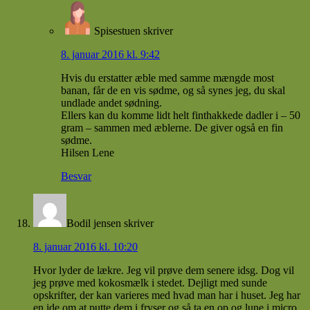
Spisestuen
skriver
8. januar 2016 kl. 9:42
Hvis du erstatter æble med samme mængde most
banan, får de en vis sødme, og så synes jeg, du skal
undlade andet sødning.
Ellers kan du komme lidt helt finthakkede dadler i – 50
gram – sammen med æblerne. De giver også en fin
sødme.
Hilsen Lene
Besvar
Bodil jensen
skriver
8. januar 2016 kl. 10:20
Hvor lyder de lækre. Jeg vil prøve dem senere idsg. Dog vil
jeg prøve med kokosmælk i stedet. Dejligt med sunde
opskrifter, der kan varieres med hvad man har i huset. Jeg har
en ide om at putte dem i fryser og så ta en op og lune i micro,