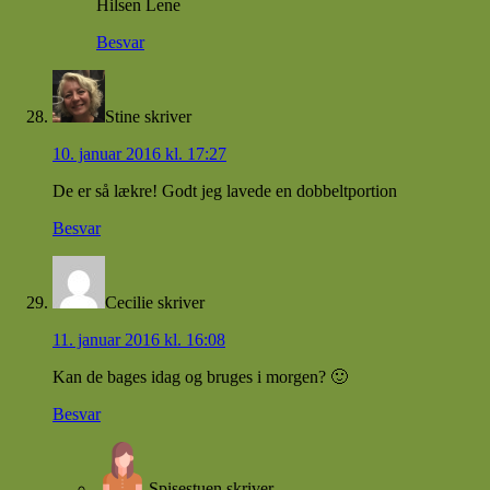
Hilsen Lene
Besvar
Stine
skriver
10. januar 2016 kl. 17:27
De er så lækre! Godt jeg lavede en dobbeltportion
Besvar
Cecilie
skriver
11. januar 2016 kl. 16:08
Kan de bages idag og bruges i morgen? 🙂
Besvar
Spisestuen
skriver