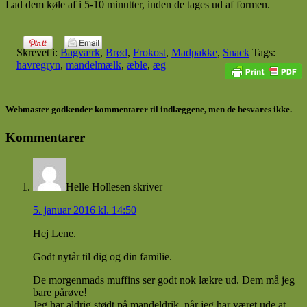
Lad dem køle af i 5-10 minutter, inden de tages ud af formen.
Skrevet i:
Bagværk
,
Brød
,
Frokost
,
Madpakke
,
Snack
Tags:
havregryn
,
mandelmælk
,
æble
,
æg
Webmaster godkender kommentarer til indlæggene, men de besvares ikke.
Kommentarer
Helle Hollesen
skriver
5. januar 2016 kl. 14:50
Hej Lene.
Godt nytår til dig og din familie.
De morgenmads muffins ser godt nok lækre ud. Dem må jeg
bare pårøve!
Jeg har aldrig stødt på mandeldrik, når jeg har været ude at