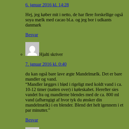
6. januar 2016 kl. 14:28
Hej, jeg køber mit i netto, de har flere forskellige også
soya mælk med cacao bl.a. og jeg bor i udkants
danmark
Besvar
Hjalti
skriver
7. januar 2016 kl. 0:40
du kan også bare lave ægte Mandelmælk. Det er bare
mandler og vand.
“Mandler lægges i blød i rigeligt med koldt vand i ca.
10-12 timer (natten over) i køleskabet. Herefter sies
vandet fra og mandlerne blendes med de ca. 800 ml
vand (afhængigt af hvor tyk du ønsker din
mandelmælk) i en blender. Blend det helt igennem i et
par minutter.”
Besvar