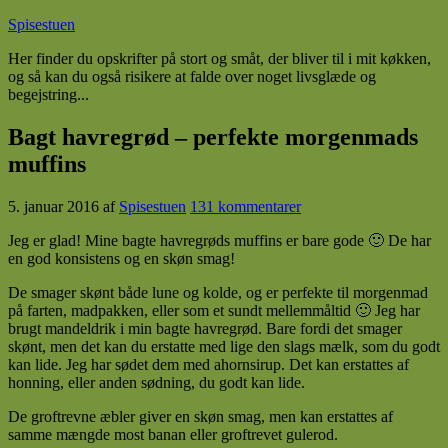
Spisestuen
Her finder du opskrifter på stort og småt, der bliver til i mit køkken,
og så kan du også risikere at falde over noget livsglæde og
begejstring...
Bagt havregrød – perfekte morgenmads
muffins
5. januar 2016
af
Spisestuen
131 kommentarer
Jeg er glad! Mine bagte havregrøds muffins er bare gode 🙂 De har
en god konsistens og en skøn smag!
De smager skønt både lune og kolde, og er perfekte til morgenmad
på farten, madpakken, eller som et sundt mellemmåltid 🙂 Jeg har
brugt mandeldrik i min bagte havregrød. Bare fordi det smager
skønt, men det kan du erstatte med lige den slags mælk, som du godt
kan lide. Jeg har sødet dem med ahornsirup. Det kan erstattes af
honning, eller anden sødning, du godt kan lide.
De groftrevne æbler giver en skøn smag, men kan erstattes af
samme mængde most banan eller groftrevet gulerod.