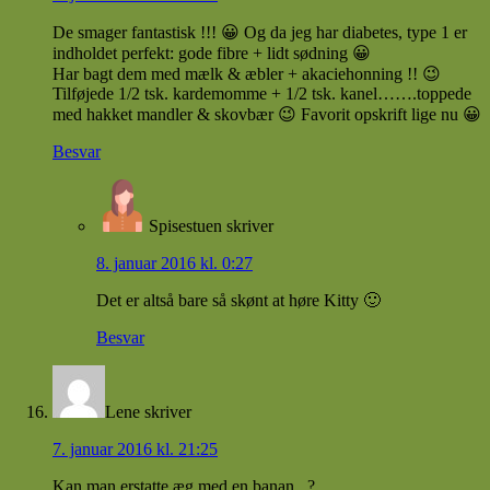
De smager fantastisk !!! 😀 Og da jeg har diabetes, type 1 er
indholdet perfekt: gode fibre + lidt sødning 😀
Har bagt dem med mælk & æbler + akaciehonning !! 😉
Tilføjede 1/2 tsk. kardemomme + 1/2 tsk. kanel…….toppede
med hakket mandler & skovbær 😉 Favorit opskrift lige nu 😀
Besvar
Spisestuen
skriver
8. januar 2016 kl. 0:27
Det er altså bare så skønt at høre Kitty 🙂
Besvar
Lene
skriver
7. januar 2016 kl. 21:25
Kan man erstatte æg med en banan ..?