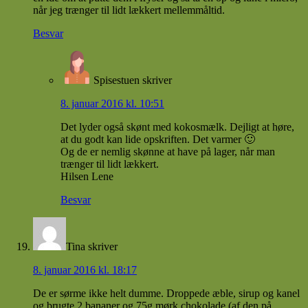
når jeg trænger til lidt lækkert mellemmåltid.
Besvar
Spisestuen
skriver
8. januar 2016 kl. 10:51
Det lyder også skønt med kokosmælk. Dejligt at høre,
at du godt kan lide opskriften. Det varmer 🙂
Og de er nemlig skønne at have på lager, når man
trænger til lidt lækkert.
Hilsen Lene
Besvar
Tina
skriver
8. januar 2016 kl. 18:17
De er sørme ikke helt dumme. Droppede æble, sirup og kanel
og brugte 2 bananer og 75g mørk chokolade (af den på