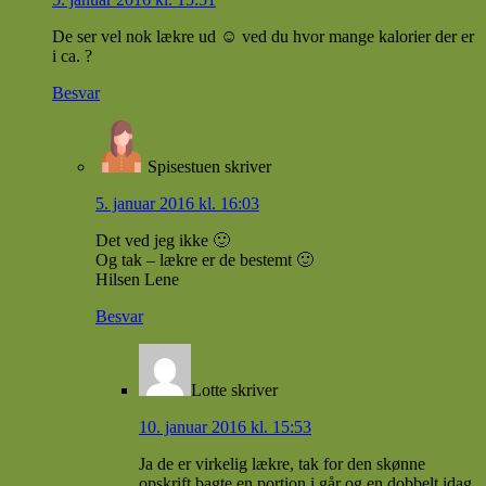
De ser vel nok lækre ud ☺ ved du hvor mange kalorier der er
i ca. ?
Besvar
Spisestuen
skriver
5. januar 2016 kl. 16:03
Det ved jeg ikke 🙂
Og tak – lækre er de bestemt 🙂
Hilsen Lene
Besvar
Lotte
skriver
10. januar 2016 kl. 15:53
Ja de er virkelig lækre, tak for den skønne
opskrift bagte en portion i går og en dobbelt idag.