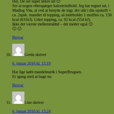
Hej. De ser super lækre ud 🙂
Ser at nogen efterspørger kalorieindhold. Jeg har regnet ud, i
Madlog Vita, at ved at benytte de ingr. der står i din opskrift +
ca. 2spsk. mandler til topping, så indeholder 1 muffins ca. 150
kcal (631kJ). Uden topping, ca. 92 kcal (554 kJ).
Ikke det værste mellemmåltid – det metter også 🙂
🙂 🙂
Besvar
Gerda
skriver
6. januar 2016 kl. 15:19
Har lige købt mandelmælk i SuperBrugsen.
Er igang med at bage nu
Besvar
Line
skriver
6. januar 2016 kl. 15:24