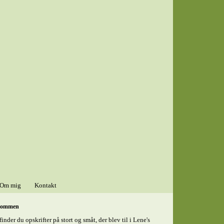
Om mig
Kontakt
kommen
finder du opskrifter på stort og småt, der blev til i Lene's