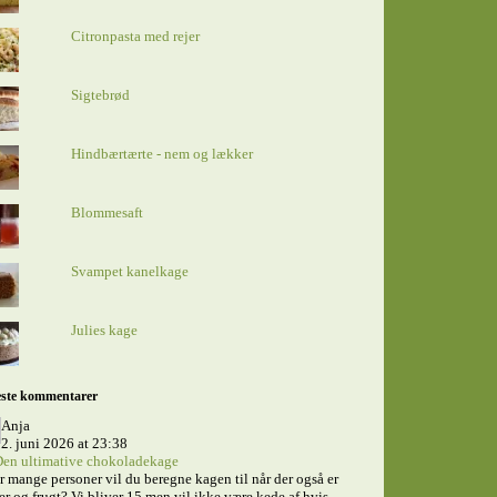
Citronpasta med rejer
Sigtebrød
Hindbærtærte - nem og lækker
Blommesaft
Svampet kanelkage
Julies kage
ste kommentarer
Anja
2. juni 2026 at 23:38
en ultimative chokoladekage
 mange personer vil du beregne kagen til når der også er
er og frugt? Vi bliver 15 men vil ikke være kede af hvis