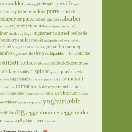
kannødder
persille
perlespelt
perleløg
pesto
porre
pistacienødder
jekerner
portobello
rabarber
pære
teinpulver
pølser
quinoa
rejer
ris
rom
ribs
rosenkål
er
Rose's Apricot
rasp
rugmel
rødbede
iner
rugkerner
rugflager
rucola
bedekrystaller
rødkål
rødspætte
rødvin
rød syre
sennep
et laks
selleri
røget ørred
safran
savoykål
sirup
samfrø
skinke
sigtemel
skildpadder - Toms
sild
smør
solbær
solsikkekerner
r
sort
solbærsaft
spinat
squash
peltflager
spidskål
stevia
spæk
svinekød
sugarsnaps
svesker
kelsbær
sukrin
suppe
tomat
torsk
tranebær
tun
torskerogn
Toblerone
vindruer
valnødder
vilde ris
ælk
vodka
vesterhavsost
yoghurt
æble
whisky
abi
yacon sirup
ymer
æg
æggeblommer
æggehvider
eeddike
øl
er
ølandshvede
ærteskud
ørred