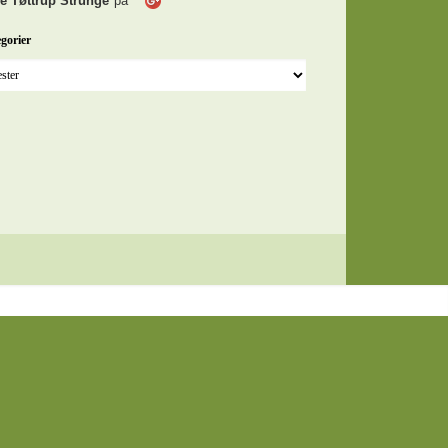
e Tøttrup Strunge
på
gorier