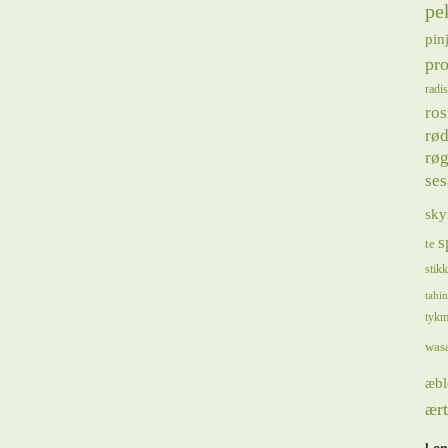
pe
pin
pro
radis
ros
rød
røg
se
sky
s
te
stik
tahin
tykm
was
æbl
ært