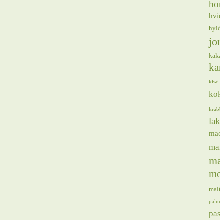
ho
hvi
hyl
jo
kak
ka
kiwi
ko
krab
lak
ma
ma
ma
mo
mal
palm
pas