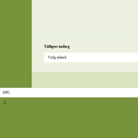
Tidligere indlæg
Sidste nyt
Opskrifter
Aftensmad
Omelet
Fjerkræ
Vegetar