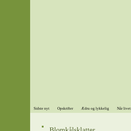
Sidste nyt
Opskrifter
Ædru og lykkelig
Når livet
Blomkålsklatter