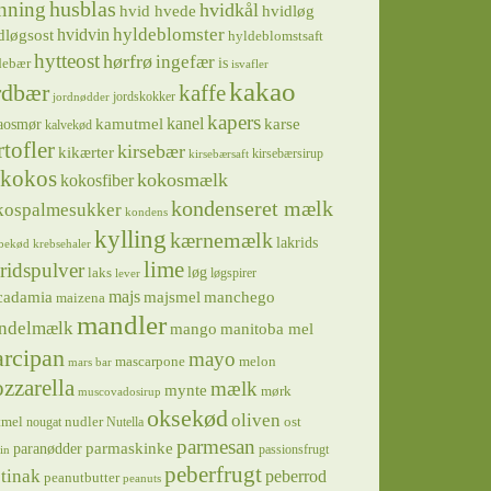
husblas
nning
hvidkål
hvidløg
hvid hvede
hyldeblomster
hvidvin
dløgsost
hyldeblomstsaft
hytteost
hørfrø
ingefær
is
debær
isvafler
kakao
rdbær
kaffe
jordskokker
jordnødder
kapers
kanel
kamutmel
karse
aosmør
kalvekød
rtofler
kirsebær
kikærter
kirsebærsirup
kirsebærsaft
kokos
kokosmælk
kokosfiber
kondenseret mælk
kospalmesukker
kondens
kylling
kærnemælk
lakrids
bekød
krebsehaler
lime
ridspulver
løg
laks
løgspirer
lever
majs
majsmel
manchego
cadamia
maizena
mandler
ndelmælk
mango
manitoba mel
rcipan
mayo
mascarpone
melon
mars bar
zzarella
mælk
mynte
mørk
muscovadosirup
oksekød
oliven
tmel
nudler
ost
nougat
Nutella
parmesan
parmaskinke
paranødder
passionsfrugt
in
peberfrugt
tinak
peberrod
peanutbutter
peanuts