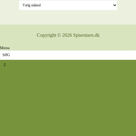
Copyright © 2026 Spisestuen.dk
Menu
Sidste nyt
Opskrifter
Aftensmad
Omelet
Fjerkræ
Vegetar
Fisk
Okse- og kalvekød
Svinekød
Wok
Suppe
Tilbehør
Sovse og dressinger
Back