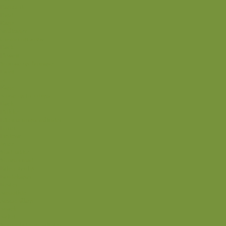
Bagværk
Brød
Kage
Småkager
Cremer og sovse
Back
Dessert
Mousse og fromage
Frugt
Is
Kage
Sovse og toppings
Back
Drikke
Eftertrænings-måltider
Forret
Frokost
Juice
Madpakke
Morgenmad
Paleo-venlig
Pandekager
Rester
Smoothie
Smørepålæg
Snack
Syltet
Marmelade og syltetøj