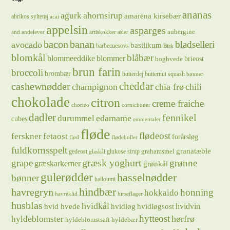
ananas
ahornsirup
agurk
amarena kirsebær
abrikos syltetøj
acai
appelsin
asparges
aubergine
and
andelever
artiskokker
asier
bacon
banan
bladselleri
avocado
basilikum
barbecuesovs
Birk
blomkål
blåbær
blommeeddike
blommer
brieost
boghvede
brun farin
broccoli
brombær
butterdej
butternut squash
bønner
cheddar
cashewnødder
champignon
chia frø
chili
chokolade
citron
creme fraiche
chorizo
cornichoner
dadler
fennikel
edamame
durummel
cubes
emmentaler
fløde
flødeost
ferskner
fetaost
forårsløg
flød
flødeboller
fuldkornsspelt
granatæble
grahamsmel
gedeost
glukose sirup
glaskål
græsk yoghurt
grape
grønne
græskarkerner
grønkål
gulerødder
hasselnødder
bønner
halloumi
hindbær
havregryn
honning
hokkaido
havreklid
hirseflager
husblas
hvidkål
hvidløg
hvidvin
hvid hvede
hvidløgsost
hytteost
hørfrø
hyldeblomster
hyldeblomstsaft
hyldebær