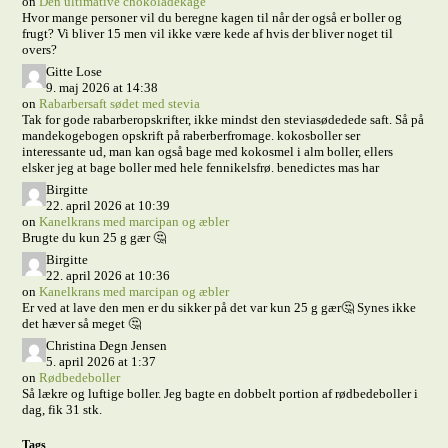
on
Den ultimative chokoladekage
Hvor mange personer vil du beregne kagen til når der også er boller og
frugt? Vi bliver 15 men vil ikke være kede af hvis der bliver noget til
overs?
Gitte Lose
9. maj 2026 at 14:38
on
Rabarbersaft sødet med stevia
Tak for gode rabarberopskrifter, ikke mindst den steviasødedede saft. Så på
mandekogebogen opskrift på raberberfromage. kokosboller ser
interessante ud, man kan også bage med kokosmel i alm boller, ellers
elsker jeg at bage boller med hele fennikelsfrø. benedictes mas har
Birgitte
22. april 2026 at 10:39
on
Kanelkrans med marcipan og æbler
Brugte du kun 25 g gær 🤔
Birgitte
22. april 2026 at 10:36
on
Kanelkrans med marcipan og æbler
Er ved at lave den men er du sikker på det var kun 25 g gær🤔 Synes ikke
det hæver så meget 🤔
Christina Degn Jensen
5. april 2026 at 1:37
on
Rødbedeboller
Så lækre og luftige boller. Jeg bagte en dobbelt portion af rødbedeboller i
dag, fik 31 stk.
Tags