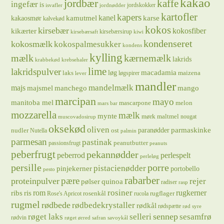
kakao
jordbær
kaffe
ingefær
is
jordskokker
isvafler
jordnødder
kartofler
kapers
kanel
kamutmel
karse
kakaosmør
kalvekød
kokos
kirsebær
kikærter
kokosfiber
kirsebærsirup
kirsebærsaft
kiwi
kondenseret
kokosmælk
kokospalmesukker
kondens
kylling
mælk
kærnemælk
lakrids
krabbekød
krebsehaler
lime
lakridspulver
løg
macadamia
laks
maizena
løgspirer
lever
mandler
majs
mandelmælk
majsmel
manchego
mango
marcipan
mayo
manitoba mel
mascarpone
melon
mars bar
mozzarella
mælk
mynte
mørk maltmel
nougat
muscovadosirup
oksekød
oliven
parmaskinke
paranødder
nudler
ost
Nutella
palmin
parmesan
pastinak
peanutbutter
passionsfrugt
peanuts
peberfrugt
pekannødder
peberrod
perlespelt
perleløg
persille
porre
pistacienødder
pinjekerner
portobello
pesto
rabarber
pære
proteinpulver
rejer
pølser
quinoa
radiser
rasp
rosiner
rugkerner
ris
rom
ribs
rosenkål
rugflager
Rose's Apricot
rucola
rugmel
rødbede
rødbedekrystaller
rødkål
rødspætte
rød syre
sennep
røget laks
selleri
sesamfrø
rødvin
røget ørred
safran
savoykål