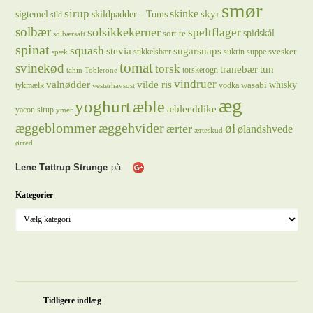
smør
sirup
skinke
sigtemel
skildpadder - Toms
skyr
sild
solbær
solsikkekerner
speltflager
spidskål
sort te
solbærsaft
spinat
squash
stevia
sugarsnaps
svesker
stikkelsbær
sukrin
suppe
spæk
tomat
svinekød
torsk
tranebær
tun
torskerogn
tahin
Toblerone
vindruer
valnødder
vilde ris
whisky
wasabi
tykmælk
vodka
vesterhavsost
æg
yoghurt
æble
æbleeddike
yacon sirup
ymer
æggeblommer
æggehvider
øl
ærter
ølandshvede
ærteskud
ørred
Lene Tøttrup Strunge
på
Kategorier
Tidligere indlæg