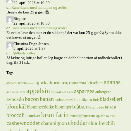
22. april 2026 at 10:39
on
Kanelkrans med marcipan og æbler
Brugte du kun 25 g gær 🤔
Birgitte
22. april 2026 at 10:36
on
Kanelkrans med marcipan og æbler
Er ved at lave den men er du sikker på det var kun 25 g gær🤔 Synes ikke
det hæver så meget 🤔
Christina Degn Jensen
5. april 2026 at 1:37
on
Rødbedeboller
Så lækre og luftige boller. Jeg bagte en dobbelt portion af rødbedeboller i
dag, fik 31 stk.
Tags
ananas
ahornsirup
agurk
amarena kirsebær
abrikos syltetøj
acai
appelsin
asparges
aubergine
and
andelever
artiskokker
asier
bacon
banan
bladselleri
avocado
basilikum
barbecuesovs
Birk
blomkål
blåbær
blommeeddike
blommer
brieost
boghvede
brun farin
broccoli
brombær
butterdej
butternut squash
bønner
cheddar
cashewnødder
champignon
chia frø
chili