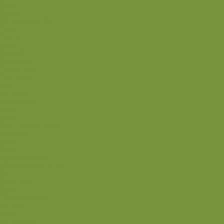
Back
Drikke
Eftertrænings-måltider
Forret
Frokost
Juice
Madpakke
Morgenmad
Paleo-venlig
Pandekager
Rester
Smoothie
Smørepålæg
Snack
Syltet
Marmelade og syltetøj
Syltet surt
Back
Back
Ædru og lykkelig
Alle de andre gode dage
Ferie
Mærkedage
Back
Når livet er svært
Sommerliv
Have
Sommerdrikke