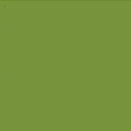
Sidste nyt
Opskrifter
Aftensmad
Omelet
Fjerkræ
Vegetar
Fisk
Okse- og kalvekød
Svinekød
Wok
Suppe
Tilbehør
Sovse og dressinger
Back
Bagværk
Brød
Kage
Småkager
Cremer og sovse
Back
Dessert
Mousse og fromage
Frugt
Is
Kage
Sovse og toppings