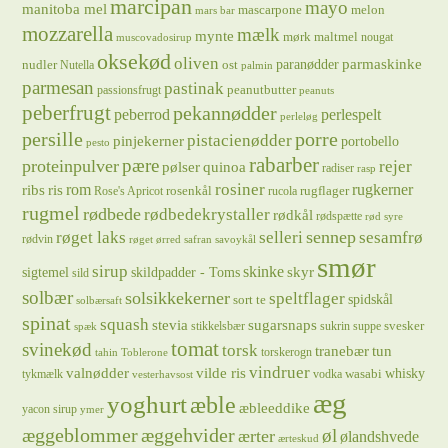
marcipan
mayo
manitoba mel
mascarpone
melon
mars bar
mozzarella
mælk
mynte
mørk maltmel
nougat
muscovadosirup
oksekød
oliven
parmaskinke
paranødder
nudler
ost
Nutella
palmin
parmesan
pastinak
peanutbutter
passionsfrugt
peanuts
peberfrugt
pekannødder
peberrod
perlespelt
perleløg
persille
porre
pistacienødder
pinjekerner
portobello
pesto
rabarber
pære
proteinpulver
rejer
pølser
quinoa
radiser
rasp
rosiner
rugkerner
ris
rom
ribs
rosenkål
rugflager
Rose's Apricot
rucola
rugmel
rødbede
rødbedekrystaller
rødkål
rødspætte
rød syre
sennep
røget laks
selleri
sesamfrø
rødvin
røget ørred
safran
savoykål
smør
sirup
skinke
sigtemel
skildpadder - Toms
skyr
sild
solbær
solsikkekerner
speltflager
spidskål
sort te
solbærsaft
spinat
squash
stevia
sugarsnaps
svesker
stikkelsbær
sukrin
suppe
spæk
tomat
svinekød
torsk
tranebær
tun
torskerogn
tahin
Toblerone
vindruer
valnødder
vilde ris
whisky
wasabi
tykmælk
vodka
vesterhavsost
æg
yoghurt
æble
æbleeddike
yacon sirup
ymer
æggeblommer
æggehvider
øl
ærter
ølandshvede
ærteskud