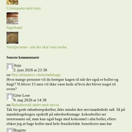
Citronpasta med rejer
Sigtebrød
Vaniljecreme - når det skal være bedst
Seneste kommentarer
Anja
2. juni 2026 at 23:38
on
Den ultimative chokoladekage
Hvor mange personer vil du beregne kagen til når der også er boller og
frugt? Vi bliver 15 men vil ikke være kede af hvis der bliver noget til
overs?
Gitte Lose
9. maj 2026 at 14:38
on
Rabarbersaft sødet med stevia
Tak for gode rabarberopskrifter, ikke mindst den steviasødedede saft. Så på
mandekogebogen opskrift på raberberfromage. kokosboller ser
interessante ud, man kan også bage med kokosmel i alm boller, ellers
elsker jeg at bage boller med hele fennikelsfrø. benedictes mas har
Birgitte