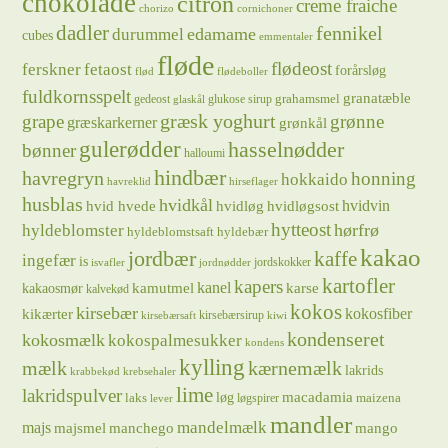
chokolade
citron
creme fraiche
chorizo
cornichoner
dadler
fennikel
edamame
durummel
cubes
emmentaler
fløde
flødeost
ferskner
fetaost
forårsløg
flød
flødeboller
fuldkornsspelt
granatæble
grahamsmel
gedeost
glukose sirup
glaskål
græsk yoghurt
grape
grønne
græskarkerner
grønkål
gulerødder
hasselnødder
bønner
halloumi
hindbær
havregryn
honning
hokkaido
havreklid
hirseflager
husblas
hvidkål
hvidløg
hvidvin
hvid hvede
hvidløgsost
hytteost
hørfrø
hyldeblomster
hyldeblomstsaft
hyldebær
kakao
jordbær
kaffe
ingefær
is
jordskokker
isvafler
jordnødder
kartofler
kapers
kanel
kamutmel
karse
kakaosmør
kalvekød
kokos
kirsebær
kikærter
kokosfiber
kirsebærsirup
kirsebærsaft
kiwi
kondenseret
kokosmælk
kokospalmesukker
kondens
kylling
mælk
kærnemælk
lakrids
krabbekød
krebsehaler
lime
lakridspulver
løg
macadamia
laks
maizena
løgspirer
lever
mandler
majs
mandelmælk
majsmel
manchego
mango