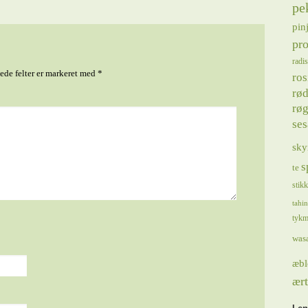
pe
pin
pro
radis
de felter er markeret med
*
ros
rød
røg
se
sky
s
te
stik
tahin
tykm
was
æbl
ært