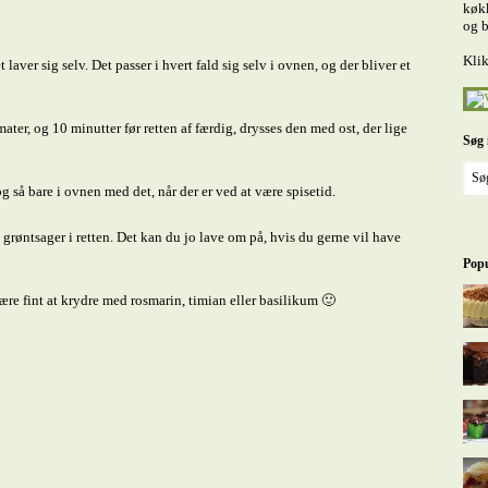
køkk
og b
Klik
laver sig selv. Det passer i hvert fald sig selv i ovnen, og der bliver et
ater, og 10 minutter før retten af færdig, drysses den med ost, der lige
Søg 
 og så bare i ovnen med det, når der er ved at være spisetid.
 grøntsager i retten. Det kan du jo lave om på, hvis du gerne vil have
Popu
ære fint at krydre med rosmarin, timian eller basilikum 🙂