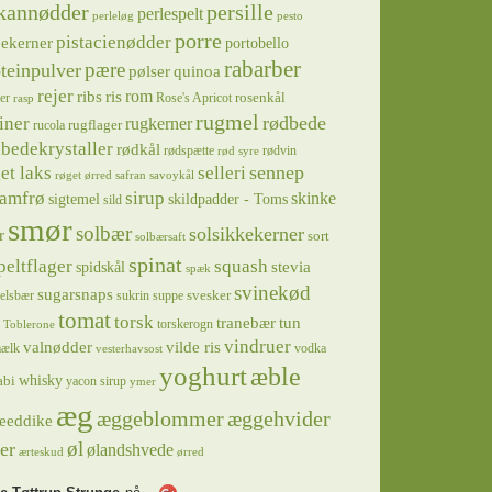
kannødder
persille
perlespelt
perleløg
pesto
porre
pistacienødder
jekerner
portobello
rabarber
pære
teinpulver
pølser
quinoa
rejer
ris
rom
ribs
rosenkål
er
Rose's Apricot
rasp
rugmel
rødbede
iner
rugkerner
rugflager
rucola
bedekrystaller
rødkål
rødspætte
rødvin
rød syre
sennep
et laks
selleri
røget ørred
safran
savoykål
sirup
samfrø
skinke
sigtemel
skildpadder - Toms
sild
smør
solbær
solsikkekerner
r
sort
solbærsaft
spinat
squash
peltflager
spidskål
stevia
spæk
svinekød
sugarsnaps
svesker
kelsbær
sukrin
suppe
tomat
torsk
tranebær
tun
torskerogn
Toblerone
vindruer
valnødder
vilde ris
ælk
vodka
vesterhavsost
yoghurt
æble
whisky
abi
yacon sirup
ymer
æg
æggeblommer
æggehvider
eeddike
øl
er
ølandshvede
ærteskud
ørred