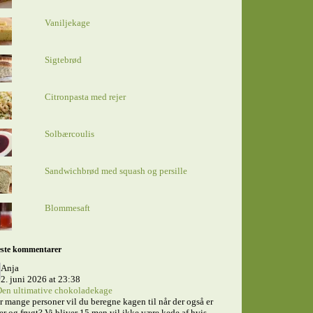
Vaniljekage
Sigtebrød
Citronpasta med rejer
Solbærcoulis
Sandwichbrød med squash og persille
Blommesaft
ste kommentarer
Anja
2. juni 2026 at 23:38
en ultimative chokoladekage
 mange personer vil du beregne kagen til når der også er
er og frugt? Vi bliver 15 men vil ikke være kede af hvis