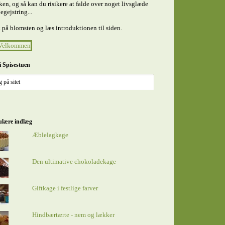
en, og så kan du risikere at falde over noget livsglæde
egejstring...
 på blomsten og læs introduktionen til siden.
i Spisestuen
lære indlæg
Æblelagkage
Den ultimative chokoladekage
Giftkage i festlige farver
Hindbærtærte - nem og lækker