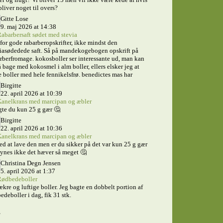
bliver noget til overs?
Gitte Lose
9. maj 2026 at 14:38
abarbersaft sødet med stevia
for gode rabarberopskrifter, ikke mindst den
iasødedede saft. Så på mandekogebogen opskrift på
rberfromage. kokosboller ser interessante ud, man kan
 bage med kokosmel i alm boller, ellers elsker jeg at
 boller med hele fennikelsfrø. benedictes mas har
Birgitte
22. april 2026 at 10:39
anelkrans med marcipan og æbler
te du kun 25 g gær 🤔
Birgitte
22. april 2026 at 10:36
anelkrans med marcipan og æbler
ed at lave den men er du sikker på det var kun 25 g gær
ynes ikke det hæver så meget 🤔
Christina Degn Jensen
5. april 2026 at 1:37
ødbedeboller
ækre og luftige boller. Jeg bagte en dobbelt portion af
edeboller i dag, fik 31 stk.
s