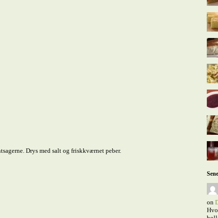
tsagerne. Drys med salt og friskkværnet peber.
Sene
on
D
Hvor
boll