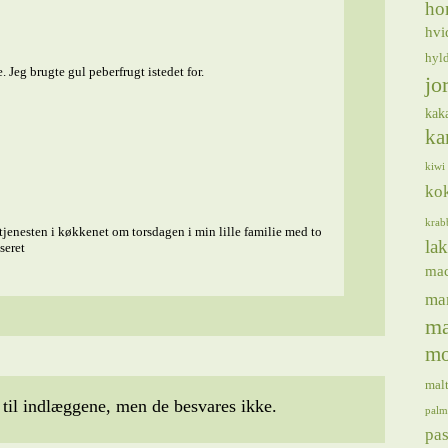
ho
hvi
hyl
 Jeg brugte gul peberfrugt istedet for.
jo
kak
ka
kiwi
ko
krab
 tjenesten i køkkenet om torsdagen i min lille familie med to
lak
seret
ma
ma
ma
mo
mal
il indlæggene, men de besvares ikke.
palm
pas