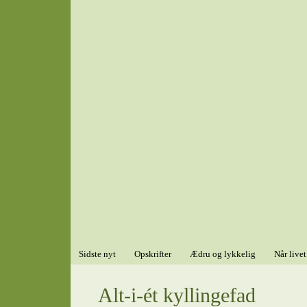
Sidste nyt
Opskrifter
Ædru og lykkelig
Når livet
Alt-i-ét kyllingefad