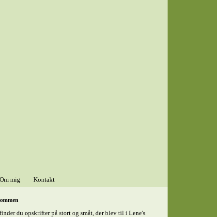
Om mig
Kontakt
kommen
finder du opskrifter på stort og småt, der blev til i Lene's