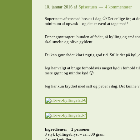
10. januar 2016
af
Spisestuen
4 kommentarer
Super nem aftensmad hos os i dag 🙂 Det er lige før, at det 
minimum af opvask – og det er værd at tage med!
Der er grøntsager i bunden af fadet, så kylling og små tom
skal smelte og blive gyldent.
Du kan gøre fadet klar i rigtig god tid. Stille det på køl,
Jeg har valgt at bruge forholdsvis meget kød i forhold til
mere grønt og mindre kød 🙂
Jeg har kun krydret med salt og peber i dag. Det kunne v
Ingredienser – 2 personer
3 styk kyllingebryst – ca. 500 gram
2 store kartofler