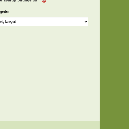
e Tøttrup Strunge
på
gorier