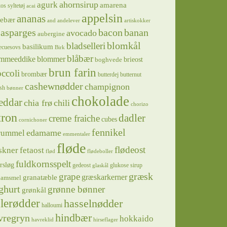
ahornsirup
agurk
amarena
os syltetøj
acai
appelsin
ananas
sebær
and
andelever
artiskokker
asparges
bacon
banan
avocado
aubergine
blomkål
bladselleri
basilikum
ecuesovs
Birk
blåbær
mmeeddike
blommer
brieost
boghvede
brun farin
ccoli
brombær
butterdej
butternut
cashewnødder
champignon
sh
bønner
chokolade
eddar
chia frø
chili
chorizo
tron
dadler
creme fraiche
cubes
cornichoner
fennikel
edamame
rummel
emmentaler
fløde
flødeost
skner
fetaost
flød
flødeboller
fuldkornsspelt
rsløg
gedeost
glukose sirup
glaskål
græsk
grape
græskarkerner
granatæble
hamsmel
ghurt
grønne bønner
grønkål
lerødder
hasselnødder
halloumi
hindbær
vregryn
hokkaido
havreklid
hirseflager