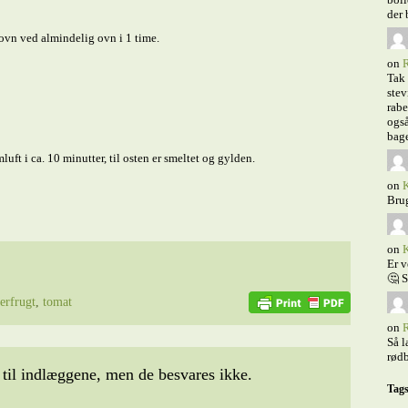
der 
ovn ved almindelig ovn i 1 time.
on
R
Tak 
stev
rabe
også
bage
uft i ca. 10 minutter, til osten er smeltet og gylden.
on
K
Brug
on
K
Er v
🤔 S
erfrugt
,
tomat
on
R
Så l
rødb
il indlæggene, men de besvares ikke.
Tag