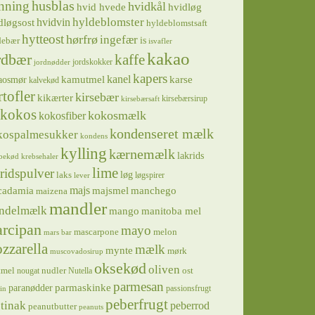
husblas
nning
hvidkål
hvidløg
hvid hvede
hyldeblomster
hvidvin
dløgsost
hyldeblomstsaft
hytteost
hørfrø
ingefær
is
debær
isvafler
kakao
rdbær
kaffe
jordskokker
jordnødder
kapers
kanel
kamutmel
karse
aosmør
kalvekød
rtofler
kirsebær
kikærter
kirsebærsirup
kirsebærsaft
kokos
kokosmælk
kokosfiber
kondenseret mælk
kospalmesukker
kondens
kylling
kærnemælk
lakrids
bekød
krebsehaler
lime
ridspulver
løg
laks
løgspirer
lever
majs
majsmel
manchego
cadamia
maizena
mandler
ndelmælk
mango
manitoba mel
rcipan
mayo
mascarpone
melon
mars bar
zzarella
mælk
mynte
mørk
muscovadosirup
oksekød
oliven
tmel
nudler
ost
nougat
Nutella
parmesan
parmaskinke
paranødder
passionsfrugt
in
peberfrugt
tinak
peberrod
peanutbutter
peanuts