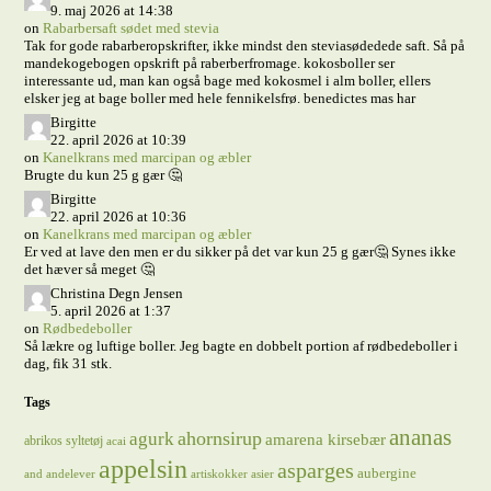
9. maj 2026 at 14:38
on
Rabarbersaft sødet med stevia
Tak for gode rabarberopskrifter, ikke mindst den steviasødedede saft. Så på
mandekogebogen opskrift på raberberfromage. kokosboller ser
interessante ud, man kan også bage med kokosmel i alm boller, ellers
elsker jeg at bage boller med hele fennikelsfrø. benedictes mas har
Birgitte
22. april 2026 at 10:39
on
Kanelkrans med marcipan og æbler
Brugte du kun 25 g gær 🤔
Birgitte
22. april 2026 at 10:36
on
Kanelkrans med marcipan og æbler
Er ved at lave den men er du sikker på det var kun 25 g gær🤔 Synes ikke
det hæver så meget 🤔
Christina Degn Jensen
5. april 2026 at 1:37
on
Rødbedeboller
Så lækre og luftige boller. Jeg bagte en dobbelt portion af rødbedeboller i
dag, fik 31 stk.
Tags
ananas
ahornsirup
agurk
amarena kirsebær
abrikos syltetøj
acai
appelsin
asparges
aubergine
and
andelever
artiskokker
asier