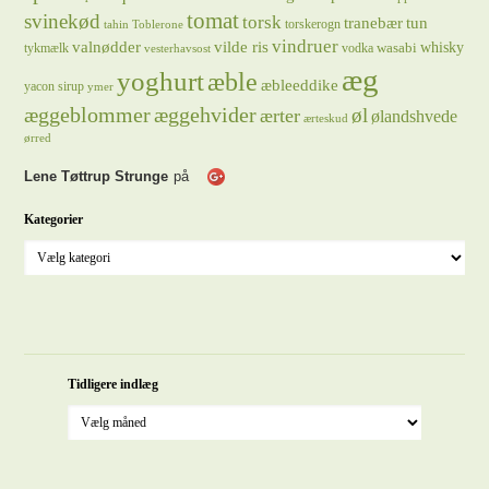
tomat
svinekød
torsk
tranebær
tun
torskerogn
tahin
Toblerone
vindruer
valnødder
vilde ris
whisky
wasabi
tykmælk
vodka
vesterhavsost
æg
yoghurt
æble
æbleeddike
yacon sirup
ymer
æggeblommer
æggehvider
øl
ærter
ølandshvede
ærteskud
ørred
Lene Tøttrup Strunge
på
Kategorier
Tidligere indlæg