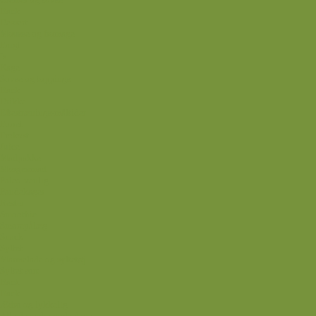
Back
Dessert
Mousse og fromage
Frugt
Is
Kage
Sovse og toppings
Back
Drikke
Eftertrænings-måltider
Forret
Frokost
Juice
Madpakke
Morgenmad
Paleo-venlig
Pandekager
Rester
Smoothie
Smørepålæg
Snack
Syltet
Marmelade og syltetøj
Syltet surt
Back
Back
Ædru og lykkelig
Alle de andre gode dage