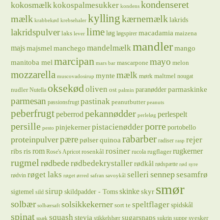
kondenseret
kokosmælk
kokospalmesukker
kondens
kylling
mælk
kærnemælk
lakrids
krabbekød
krebsehaler
lime
lakridspulver
løg
macadamia
laks
maizena
løgspirer
lever
mandler
majs
mandelmælk
majsmel
manchego
mango
marcipan
mayo
manitoba mel
mascarpone
melon
mars bar
mozzarella
mælk
mynte
mørk maltmel
nougat
muscovadosirup
oksekød
oliven
parmaskinke
paranødder
nudler
ost
Nutella
palmin
parmesan
pastinak
peanutbutter
passionsfrugt
peanuts
peberfrugt
pekannødder
peberrod
perlespelt
perleløg
persille
porre
pistacienødder
pinjekerner
portobello
pesto
rabarber
pære
proteinpulver
rejer
pølser
quinoa
radiser
rasp
rosiner
rugkerner
ris
rom
ribs
rosenkål
rugflager
Rose's Apricot
rucola
rugmel
rødbede
rødbedekrystaller
rødkål
rødspætte
rød syre
sennep
røget laks
selleri
sesamfrø
rødvin
røget ørred
safran
savoykål
smør
sirup
skinke
sigtemel
skildpadder - Toms
skyr
sild
solbær
solsikkekerner
speltflager
spidskål
sort te
solbærsaft
spinat
squash
stevia
sugarsnaps
svesker
stikkelsbær
sukrin
suppe
spæk