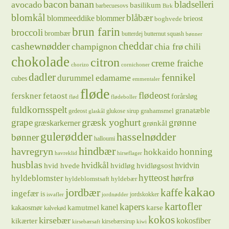
bacon
banan
bladselleri
avocado
basilikum
barbecuesovs
Birk
blomkål
blåbær
blommeeddike
blommer
brieost
boghvede
brun farin
broccoli
brombær
butterdej
butternut squash
bønner
cheddar
cashewnødder
champignon
chia frø
chili
chokolade
citron
creme fraiche
chorizo
cornichoner
dadler
fennikel
edamame
durummel
cubes
emmentaler
fløde
flødeost
ferskner
fetaost
forårsløg
flød
flødeboller
fuldkornsspelt
granatæble
grahamsmel
gedeost
glukose sirup
glaskål
græsk yoghurt
grape
grønne
græskarkerner
grønkål
gulerødder
hasselnødder
bønner
halloumi
hindbær
havregryn
honning
hokkaido
havreklid
hirseflager
husblas
hvidkål
hvidløg
hvidvin
hvid hvede
hvidløgsost
hytteost
hørfrø
hyldeblomster
hyldeblomstsaft
hyldebær
kakao
jordbær
kaffe
ingefær
is
jordskokker
isvafler
jordnødder
kartofler
kapers
kanel
kamutmel
karse
kakaosmør
kalvekød
kokos
kirsebær
kikærter
kokosfiber
kirsebærsirup
kirsebærsaft
kiwi