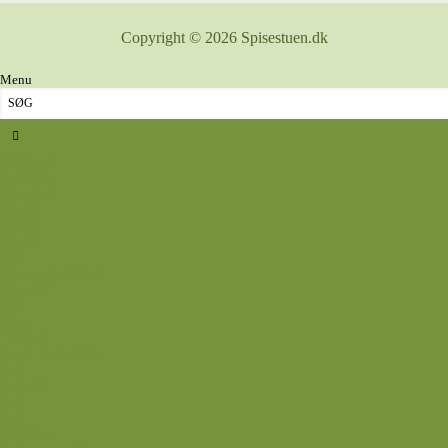
Copyright © 2026 Spisestuen.dk
Menu
Sidste nyt
Opskrifter
Aftensmad
Omelet
Fjerkræ
Vegetar
Fisk
Okse- og kalvekød
Svinekød
Wok
Suppe
Tilbehør
Sovse og dressinger
Back
Bagværk
Brød
Kage
Småkager
Cremer og sovse