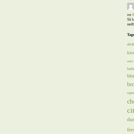
on
R
Så l
rødb
Tag
abrik
kir
asier
barb
blo
bro
squa
ch
ci
du
fer