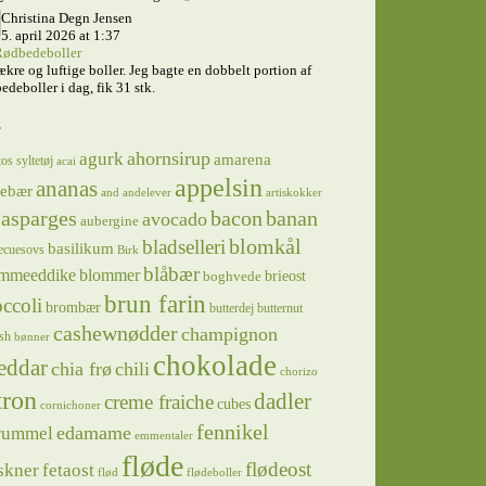
Christina Degn Jensen
5. april 2026 at 1:37
ødbedeboller
ækre og luftige boller. Jeg bagte en dobbelt portion af
edeboller i dag, fik 31 stk.
s
ahornsirup
agurk
amarena
os syltetøj
acai
appelsin
ananas
sebær
and
andelever
artiskokker
asparges
bacon
banan
avocado
aubergine
blomkål
bladselleri
basilikum
ecuesovs
Birk
blåbær
mmeeddike
blommer
brieost
boghvede
brun farin
ccoli
brombær
butterdej
butternut
cashewnødder
champignon
sh
bønner
chokolade
eddar
chia frø
chili
chorizo
tron
dadler
creme fraiche
cubes
cornichoner
fennikel
edamame
rummel
emmentaler
fløde
flødeost
skner
fetaost
flød
flødeboller