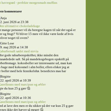
 havregrød - perfekte morgenmads muffins
ste kommentarer
Anja
2. juni 2026 at 23:38
en ultimative chokoladekage
 mange personer vil du beregne kagen til når der også er
er og frugt? Vi bliver 15 men vil ikke være kede af hvis
bliver noget til overs?
Gitte Lose
9. maj 2026 at 14:38
abarbersaft sødet med stevia
for gode rabarberopskrifter, ikke mindst den
iasødedede saft. Så på mandekogebogen opskrift på
rberfromage. kokosboller ser interessante ud, man kan
 bage med kokosmel i alm boller, ellers elsker jeg at
 boller med hele fennikelsfrø. benedictes mas har
Birgitte
22. april 2026 at 10:39
anelkrans med marcipan og æbler
te du kun 25 g gær 🤔
Birgitte
22. april 2026 at 10:36
anelkrans med marcipan og æbler
ed at lave den men er du sikker på det var kun 25 g gær
ynes ikke det hæver så meget 🤔