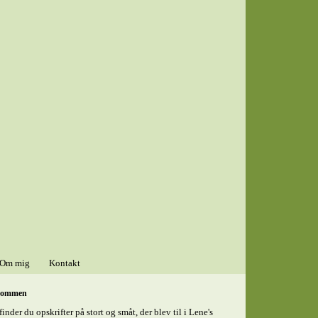
Om mig
Kontakt
kommen
finder du opskrifter på stort og småt, der blev til i Lene's