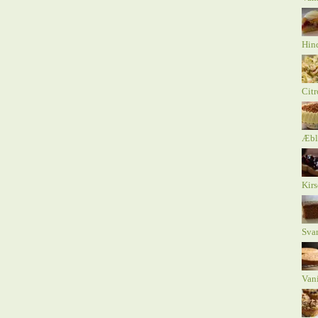
Hind
Citr
Æbl
Kirs
Sva
Vani