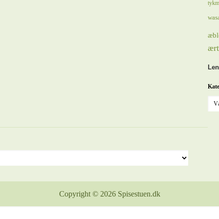
tykm
was
æbl
ært
Len
Kate
Copyright © 2026 Spisestuen.dk