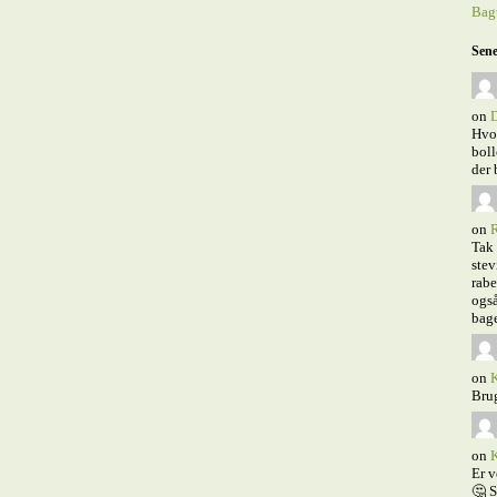
Bagt
Sene
on
D
Hvor
boll
der 
on
R
Tak 
stev
rabe
også
bage
on
K
Brug
on
K
Er v
🤔 S