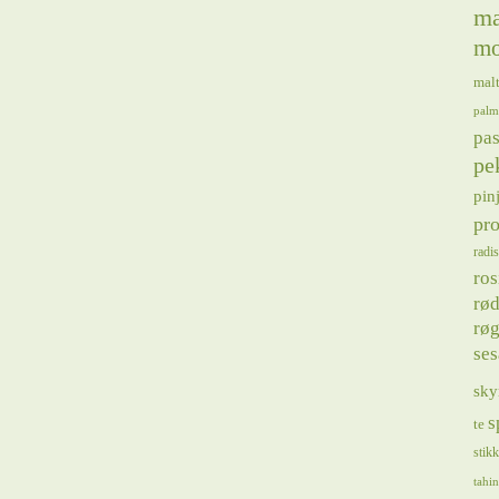
ma
mo
mal
palm
pas
pe
pin
pro
radis
ros
rød
røg
se
sky
s
te
stik
tahin