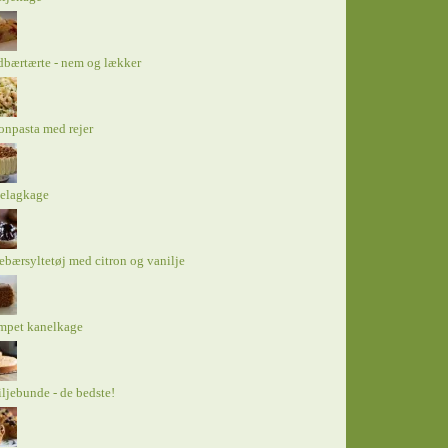
bærtærte - nem og lækker
onpasta med rejer
elagkage
ebærsyltetøj med citron og vanilje
mpet kanelkage
ljebunde - de bedste!