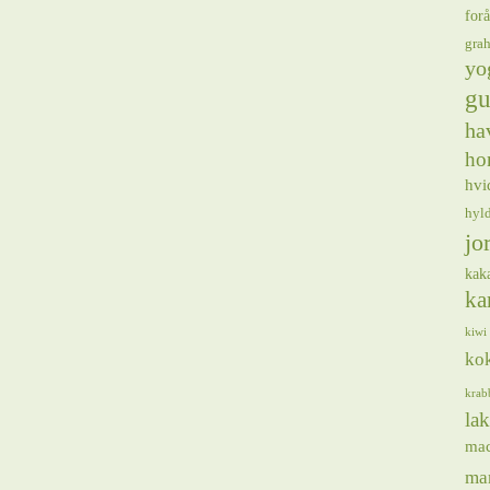
forå
gra
yo
gu
ha
ho
hvi
hyl
jo
kak
ka
kiwi
ko
krab
lak
ma
ma