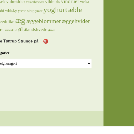
vindruer
valnødder
vilde ris
ælk
vodka
vesterhavsost
yoghurt
æble
whisky
abi
yacon sirup
ymer
æg
æggeblommer
æggehvider
eeddike
øl
er
ølandshvede
ærteskud
ørred
e Tøttrup Strunge
på
gorier