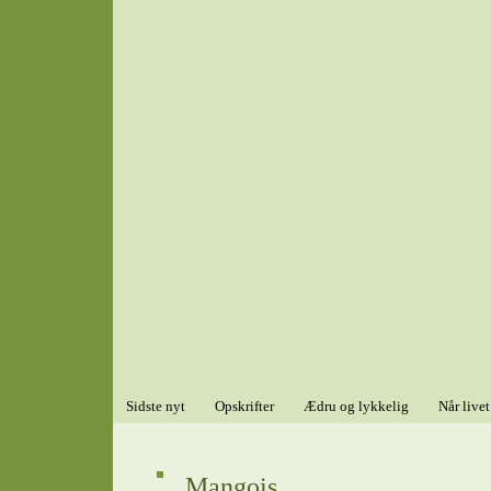
Sidste nyt
Opskrifter
Ædru og lykkelig
Når livet
Mangois