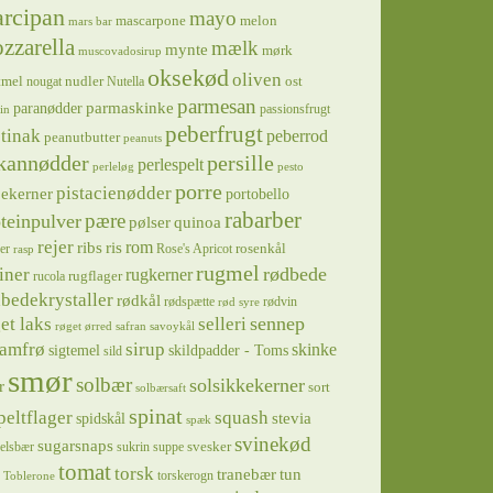
rcipan
mayo
mascarpone
melon
mars bar
zzarella
mælk
mynte
mørk
muscovadosirup
oksekød
oliven
tmel
nudler
ost
nougat
Nutella
parmesan
parmaskinke
paranødder
passionsfrugt
in
peberfrugt
tinak
peberrod
peanutbutter
peanuts
kannødder
persille
perlespelt
perleløg
pesto
porre
pistacienødder
jekerner
portobello
rabarber
pære
teinpulver
pølser
quinoa
rejer
ris
rom
ribs
rosenkål
er
Rose's Apricot
rasp
rugmel
rødbede
iner
rugkerner
rugflager
rucola
bedekrystaller
rødkål
rødspætte
rødvin
rød syre
sennep
et laks
selleri
røget ørred
safran
savoykål
sirup
samfrø
skinke
sigtemel
skildpadder - Toms
sild
smør
solbær
solsikkekerner
r
sort
solbærsaft
spinat
squash
peltflager
spidskål
stevia
spæk
svinekød
sugarsnaps
svesker
kelsbær
sukrin
suppe
tomat
torsk
tranebær
tun
torskerogn
Toblerone