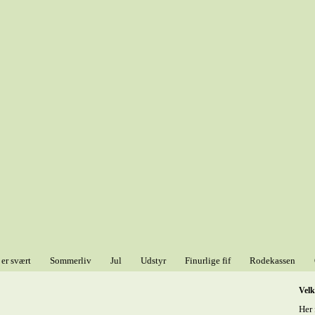
 er svært
Sommerliv
Jul
Udstyr
Finurlige fif
Rodekassen
Vel
Her 