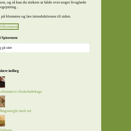
en, og så kan du risikere at falde over noget livsglæde
egejstring...
 på blomsten og læs introduktionen til siden.
i Spisestuen
lære indlæg
 ultimative chokoladekage
dløgssnegle med ost
iljekage