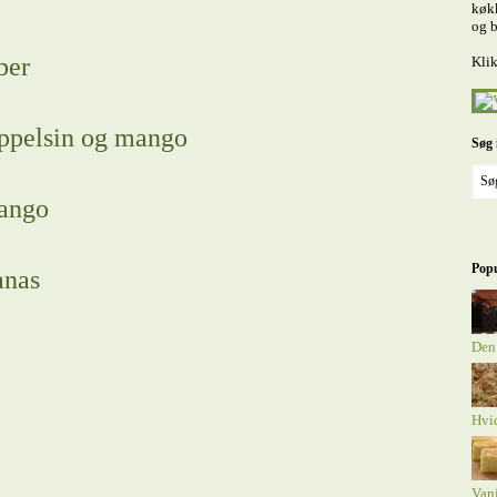
køkk
og b
ber
Klik
appelsin og mango
Søg 
ango
Popu
anas
Den
Hvi
Van