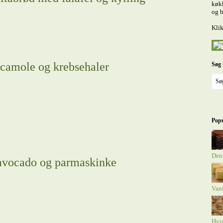
køkk
og b
Klik
camole og krebsehaler
Søg 
Popu
Den
avocado og parmaskinke
Van
Hvi