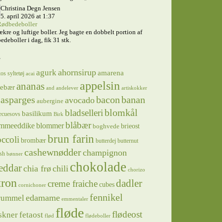
Christina Degn Jensen
5. april 2026 at 1:37
ødbedeboller
ækre og luftige boller. Jeg bagte en dobbelt portion af
edeboller i dag, fik 31 stk.
s
ahornsirup
agurk
amarena
os syltetøj
acai
appelsin
ananas
sebær
and
andelever
artiskokker
asparges
bacon
banan
avocado
aubergine
blomkål
bladselleri
basilikum
ecuesovs
Birk
blåbær
mmeeddike
blommer
brieost
boghvede
brun farin
ccoli
brombær
butterdej
butternut
cashewnødder
champignon
sh
bønner
chokolade
eddar
chia frø
chili
chorizo
tron
dadler
creme fraiche
cubes
cornichoner
fennikel
edamame
rummel
emmentaler
fløde
flødeost
skner
fetaost
flød
flødeboller