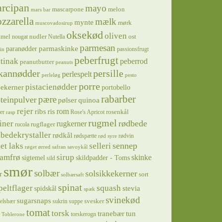
rcipan
mayo
mascarpone
melon
mars bar
zzarella
mælk
mynte
mørk
muscovadosirup
oksekød
oliven
tmel
nudler
ost
nougat
Nutella
parmesan
parmaskinke
paranødder
passionsfrugt
in
peberfrugt
tinak
peberrod
peanutbutter
peanuts
kannødder
persille
perlespelt
perleløg
pesto
porre
pistacienødder
jekerner
portobello
rabarber
pære
teinpulver
pølser
quinoa
rejer
ris
rom
ribs
rosenkål
er
Rose's Apricot
rasp
rugmel
rødbede
iner
rugkerner
rugflager
rucola
bedekrystaller
rødkål
rødspætte
rødvin
rød syre
sennep
et laks
selleri
røget ørred
safran
savoykål
sirup
samfrø
skinke
sigtemel
skildpadder - Toms
sild
smør
solbær
solsikkekerner
r
sort
solbærsaft
spinat
squash
peltflager
spidskål
stevia
spæk
svinekød
sugarsnaps
svesker
kelsbær
sukrin
suppe
tomat
torsk
tranebær
tun
torskerogn
Toblerone