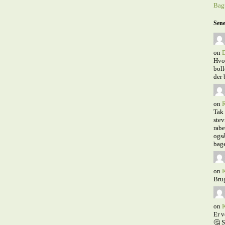
Bagt
Sene
on
D
Hvor
boll
der 
on
R
Tak 
stev
rabe
også
bage
on
K
Brug
on
K
Er v
🤔 S