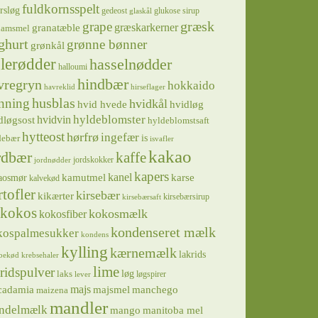
fuldkornsspelt
rsløg
gedeost
glukose sirup
glaskål
græsk
grape
græskarkerner
granatæble
hamsmel
ghurt
grønne bønner
grønkål
lerødder
hasselnødder
halloumi
hindbær
vregryn
hokkaido
havreklid
hirseflager
husblas
nning
hvidkål
hvidløg
hvid hvede
hyldeblomster
hvidvin
dløgsost
hyldeblomstsaft
hytteost
hørfrø
ingefær
is
debær
isvafler
kakao
rdbær
kaffe
jordskokker
jordnødder
kapers
kanel
kamutmel
karse
aosmør
kalvekød
rtofler
kirsebær
kikærter
kirsebærsirup
kirsebærsaft
kokos
kokosmælk
kokosfiber
kondenseret mælk
kospalmesukker
kondens
kylling
kærnemælk
lakrids
bekød
krebsehaler
lime
ridspulver
løg
laks
løgspirer
lever
majs
majsmel
manchego
cadamia
maizena
mandler
ndelmælk
mango
manitoba mel