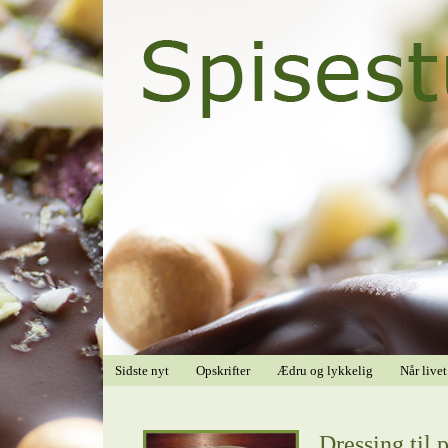
Sidste nyt
Opskrifter
Ædru og lykkelig
Når livet
Dressing til 