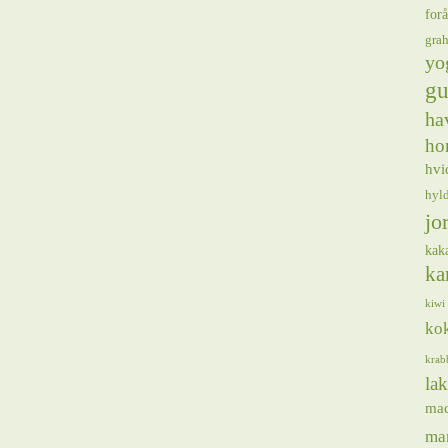
forå
gra
yo
gu
ha
ho
hvi
hyl
jo
kak
ka
kiwi
ko
krab
lak
ma
ma