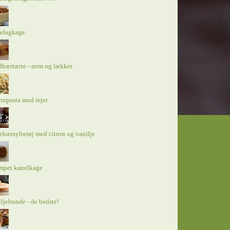
elagkage
bærtærte - nem og lækker
onpasta med rejer
ebærsyltetøj med citron og vanilje
mpet kanelkage
ljebunde - de bedste!