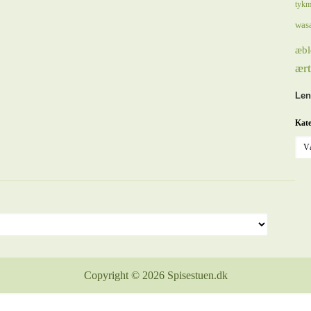
tykm
was
æbl
ært
Len
Kate
Copyright © 2026 Spisestuen.dk