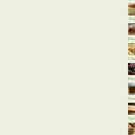
Æbl
Hind
Citr
Kirs
Sva
Vani