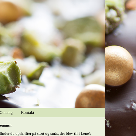
Om mig
Kontakt
kommen
finder du opskrifter på stort og småt, der blev til i Lene's