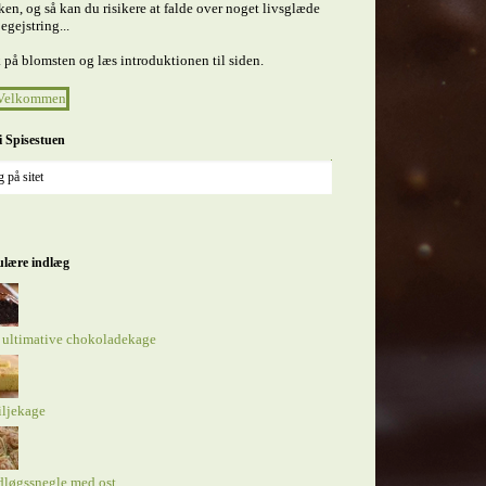
en, og så kan du risikere at falde over noget livsglæde
egejstring...
 på blomsten og læs introduktionen til siden.
i Spisestuen
lære indlæg
 ultimative chokoladekage
iljekage
dløgssnegle med ost