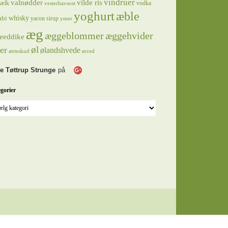
vindruer
valnødder
vilde ris
ælk
vodka
vesterhavsost
yoghurt
æble
whisky
abi
yacon sirup
ymer
æg
æggeblommer
æggehvider
eeddike
øl
er
ølandshvede
ærteskud
ørred
e Tøttrup Strunge
på
gorier