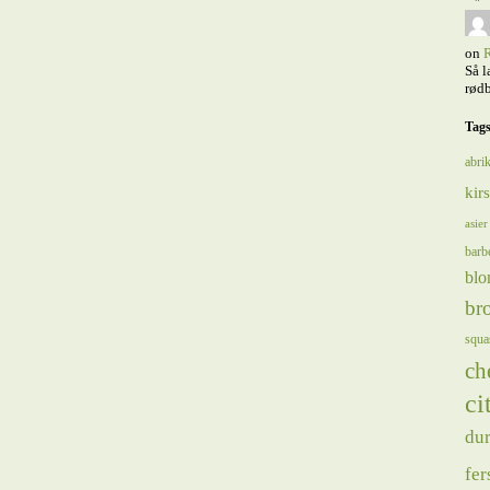
on
R
Så l
rødb
Tag
abrik
kir
asier
barb
blo
bro
squa
ch
ci
du
fer