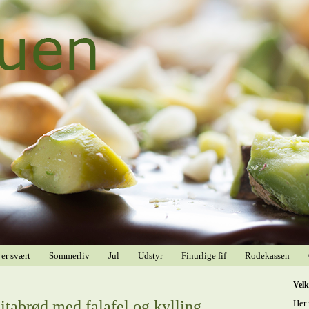
 er svært
Sommerliv
Jul
Udstyr
Finurlige fif
Rodekassen
Vel
pitabrød med falafel og kylling
Her 