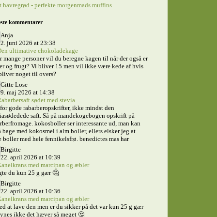
 havregrød - perfekte morgenmads muffins
ste kommentarer
Anja
2. juni 2026 at 23:38
en ultimative chokoladekage
 mange personer vil du beregne kagen til når der også er
er og frugt? Vi bliver 15 men vil ikke være kede af hvis
bliver noget til overs?
Gitte Lose
9. maj 2026 at 14:38
abarbersaft sødet med stevia
for gode rabarberopskrifter, ikke mindst den
iasødedede saft. Så på mandekogebogen opskrift på
rberfromage. kokosboller ser interessante ud, man kan
 bage med kokosmel i alm boller, ellers elsker jeg at
 boller med hele fennikelsfrø. benedictes mas har
Birgitte
22. april 2026 at 10:39
anelkrans med marcipan og æbler
te du kun 25 g gær 🤔
Birgitte
22. april 2026 at 10:36
anelkrans med marcipan og æbler
ed at lave den men er du sikker på det var kun 25 g gær
ynes ikke det hæver så meget 🤔