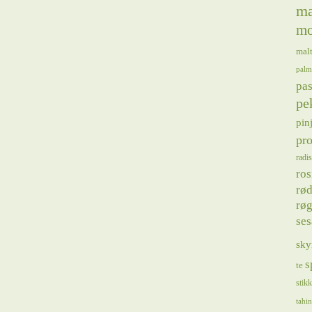
ma
mo
mal
palm
pas
pe
pin
pro
radis
ros
rød
røg
se
sky
s
te
stik
tahin