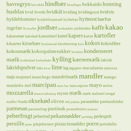
hindbær
havregryn
honning
hokkaido
havreklid
hirseflager
husblas
hvidkål
hvidløg
hvidvin
hvid hvede
hvidløgsost
hytteost
hørfrø
hyldeblomster
hyldeblomstsaft
hyldebær
kakao
jordbær
kaffe
ingefær
is
jordskokker
isvafler
jordnødder
kartofler
kapers
kanel
kamutmel
karse
kakaosmør
kalvekød
kokos
kirsebær
kikærter
kokosfiber
kirsebærsirup
kirsebærsaft
kiwi
kondenseret
kokosmælk
kokospalmesukker
kondens
kylling
mælk
kærnemælk
lakrids
krabbekød
krebsehaler
lime
lakridspulver
løg
macadamia
laks
maizena
løgspirer
lever
mandler
majs
mandelmælk
majsmel
manchego
mango
marcipan
mayo
manitoba mel
mascarpone
melon
mars bar
mozzarella
mælk
mynte
mørk maltmel
nougat
muscovadosirup
oksekød
oliven
parmaskinke
paranødder
nudler
ost
Nutella
palmin
parmesan
pastinak
peanutbutter
passionsfrugt
peanuts
peberfrugt
pekannødder
peberrod
perlespelt
perleløg
persille
porre
pistacienødder
pinjekerner
portobello
pesto