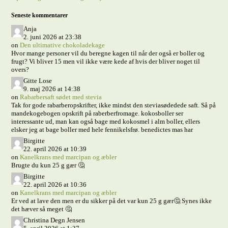
Seneste kommentarer
Anja
2. juni 2026 at 23:38
on
Den ultimative chokoladekage
Hvor mange personer vil du beregne kagen til når der også er boller og
frugt? Vi bliver 15 men vil ikke være kede af hvis der bliver noget til
overs?
Gitte Lose
9. maj 2026 at 14:38
on
Rabarbersaft sødet med stevia
Tak for gode rabarberopskrifter, ikke mindst den steviasødedede saft. Så på
mandekogebogen opskrift på raberberfromage. kokosboller ser
interessante ud, man kan også bage med kokosmel i alm boller, ellers
elsker jeg at bage boller med hele fennikelsfrø. benedictes mas har
Birgitte
22. april 2026 at 10:39
on
Kanelkrans med marcipan og æbler
Brugte du kun 25 g gær 🤔
Birgitte
22. april 2026 at 10:36
on
Kanelkrans med marcipan og æbler
Er ved at lave den men er du sikker på det var kun 25 g gær🤔 Synes ikke
det hæver så meget 🤔
Christina Degn Jensen