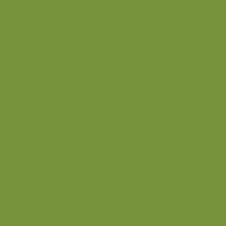
Svinekød
Wok
Suppe
Tilbehør
Sovse og dressinger
Back
Bagværk
Brød
Kage
Småkager
Cremer og sovse
Back
Dessert
Mousse og fromage
Frugt
Is
Kage
Sovse og toppings
Back
Drikke
Eftertrænings-måltider
Forret
Frokost
Juice
Madpakke
Morgenmad
Paleo-venlig
Pandekager