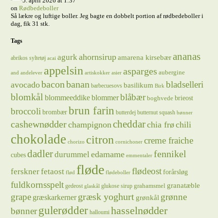
5. april 2026 at 1:37
on
Rødbedeboller
Så lækre og luftige boller. Jeg bagte en dobbelt portion af rødbedeboller i
dag, fik 31 stk.
Tags
ananas
ahornsirup
agurk
amarena kirsebær
abrikos syltetøj
acai
appelsin
asparges
aubergine
and
andelever
artiskokker
asier
bacon
banan
bladselleri
avocado
basilikum
barbecuesovs
Birk
blomkål
blåbær
blommeeddike
blommer
brieost
boghvede
brun farin
broccoli
brombær
butterdej
butternut squash
bønner
cheddar
cashewnødder
champignon
chia frø
chili
chokolade
citron
creme fraiche
chorizo
cornichoner
dadler
fennikel
edamame
durummel
cubes
emmentaler
fløde
flødeost
ferskner
fetaost
forårsløg
flød
flødeboller
fuldkornsspelt
granatæble
grahamsmel
gedeost
glukose sirup
glaskål
græsk yoghurt
grape
grønne
græskarkerner
grønkål
gulerødder
hasselnødder
bønner
halloumi