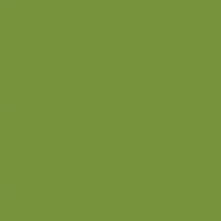
Rester
Smoothie
Smørepålæg
Snack
Syltet
Marmelade og syltetøj
Syltet surt
Back
Back
Ædru og lykkelig
Alle de andre gode dage
Ferie
Mærkedage
Back
Når livet er svært
Sommerliv
Have
Sommerdrikke
Sommermad
Back
Jul
Udstyr
Finurlige fif
Rodekassen
Fastekur 5:2
Fastedage
Back
Give away mm.