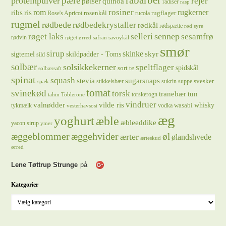
rabarber
pære
proteinpulver
rejer
pølser
quinoa
radiser
rasp
rosiner
rugkerner
ris
rom
ribs
rosenkål
rugflager
Rose's Apricot
rucola
rugmel
rødbede
rødbedekrystaller
rødkål
rødspætte
rød syre
sennep
røget laks
selleri
sesamfrø
rødvin
røget ørred
safran
savoykål
smør
sirup
skinke
sigtemel
skildpadder - Toms
skyr
sild
solbær
solsikkekerner
speltflager
spidskål
sort te
solbærsaft
spinat
squash
stevia
sugarsnaps
svesker
stikkelsbær
sukrin
suppe
spæk
tomat
svinekød
torsk
tranebær
tun
torskerogn
tahin
Toblerone
vindruer
valnødder
vilde ris
whisky
wasabi
tykmælk
vodka
vesterhavsost
æg
yoghurt
æble
æbleeddike
yacon sirup
ymer
æggeblommer
æggehvider
øl
ærter
ølandshvede
ærteskud
ørred
Lene Tøttrup Strunge
på
Kategorier