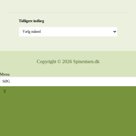
Tidligere indlæg
Copyright © 2026 Spisestuen.dk
Menu
Sidste nyt
Opskrifter
Aftensmad
Omelet
Fjerkræ
Vegetar
Fisk
Okse- og kalvekød