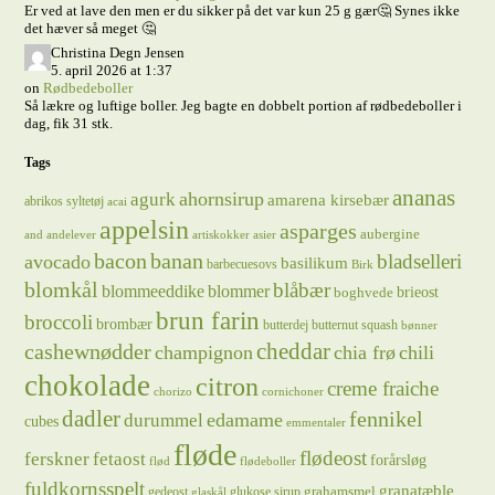
Er ved at lave den men er du sikker på det var kun 25 g gær🤔 Synes ikke
det hæver så meget 🤔
Christina Degn Jensen
5. april 2026 at 1:37
on
Rødbedeboller
Så lækre og luftige boller. Jeg bagte en dobbelt portion af rødbedeboller i
dag, fik 31 stk.
Tags
ananas
ahornsirup
agurk
amarena kirsebær
abrikos syltetøj
acai
appelsin
asparges
aubergine
and
andelever
artiskokker
asier
bacon
banan
bladselleri
avocado
basilikum
barbecuesovs
Birk
blomkål
blåbær
blommeeddike
blommer
brieost
boghvede
brun farin
broccoli
brombær
butterdej
butternut squash
bønner
cheddar
cashewnødder
champignon
chia frø
chili
chokolade
citron
creme fraiche
chorizo
cornichoner
dadler
fennikel
edamame
durummel
cubes
emmentaler
fløde
flødeost
ferskner
fetaost
forårsløg
flød
flødeboller
fuldkornsspelt
granatæble
grahamsmel
gedeost
glukose sirup
glaskål