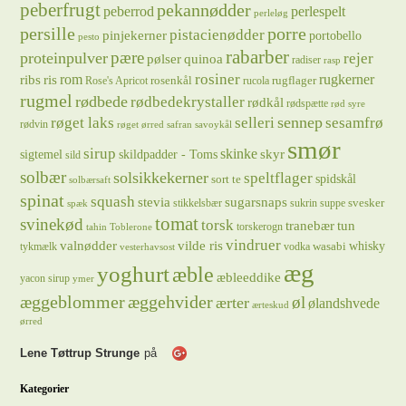
peberfrugt
pekannødder
peberrod
perlespelt
perleløg
persille
porre
pistacienødder
pinjekerner
portobello
pesto
rabarber
pære
proteinpulver
rejer
pølser
quinoa
radiser
rasp
rosiner
rugkerner
ris
rom
ribs
rosenkål
rugflager
Rose's Apricot
rucola
rugmel
rødbede
rødbedekrystaller
rødkål
rødspætte
rød syre
sennep
røget laks
selleri
sesamfrø
rødvin
røget ørred
safran
savoykål
smør
sirup
skinke
sigtemel
skildpadder - Toms
skyr
sild
solbær
solsikkekerner
speltflager
spidskål
sort te
solbærsaft
spinat
squash
stevia
sugarsnaps
svesker
stikkelsbær
sukrin
suppe
spæk
tomat
svinekød
torsk
tranebær
tun
torskerogn
tahin
Toblerone
vindruer
valnødder
vilde ris
whisky
wasabi
tykmælk
vodka
vesterhavsost
æg
yoghurt
æble
æbleeddike
yacon sirup
ymer
æggeblommer
æggehvider
øl
ærter
ølandshvede
ærteskud
ørred
Lene Tøttrup Strunge
på
Kategorier