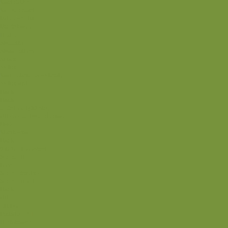
Madpakke
Morgenmad
Paleo-venlig
Pandekager
Rester
Smoothie
Smørepålæg
Snack
Syltet
Marmelade og syltetøj
Syltet surt
Back
Back
Ædru og lykkelig
Alle de andre gode dage
Ferie
Mærkedage
Back
Når livet er svært
Sommerliv
Have
Sommerdrikke
Sommermad
Back
Jul
Udstyr
Finurlige fif
Rodekassen