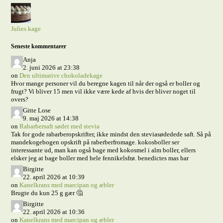
Julies kage
Seneste kommentarer
Anja
2. juni 2026 at 23:38
on
Den ultimative chokoladekage
Hvor mange personer vil du beregne kagen til når der også er boller og
frugt? Vi bliver 15 men vil ikke være kede af hvis der bliver noget til
overs?
Gitte Lose
9. maj 2026 at 14:38
on
Rabarbersaft sødet med stevia
Tak for gode rabarberopskrifter, ikke mindst den steviasødedede saft. Så på
mandekogebogen opskrift på raberberfromage. kokosboller ser
interessante ud, man kan også bage med kokosmel i alm boller, ellers
elsker jeg at bage boller med hele fennikelsfrø. benedictes mas har
Birgitte
22. april 2026 at 10:39
on
Kanelkrans med marcipan og æbler
Brugte du kun 25 g gær 🤔
Birgitte
22. april 2026 at 10:36
on
Kanelkrans med marcipan og æbler