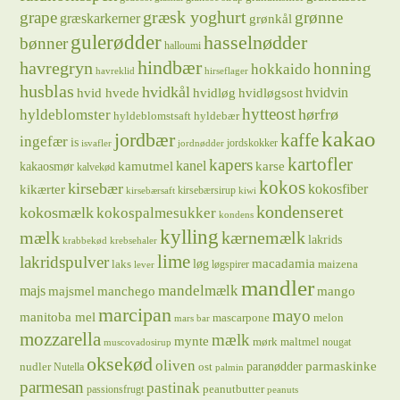
græsk yoghurt
grape
grønne
græskarkerner
grønkål
gulerødder
hasselnødder
bønner
halloumi
hindbær
havregryn
honning
hokkaido
havreklid
hirseflager
husblas
hvidkål
hvidløg
hvidvin
hvid hvede
hvidløgsost
hytteost
hørfrø
hyldeblomster
hyldeblomstsaft
hyldebær
kakao
jordbær
kaffe
ingefær
is
jordskokker
isvafler
jordnødder
kartofler
kapers
kanel
kamutmel
karse
kakaosmør
kalvekød
kokos
kirsebær
kikærter
kokosfiber
kirsebærsirup
kirsebærsaft
kiwi
kondenseret
kokosmælk
kokospalmesukker
kondens
kylling
mælk
kærnemælk
lakrids
krabbekød
krebsehaler
lime
lakridspulver
løg
macadamia
laks
maizena
løgspirer
lever
mandler
majs
mandelmælk
majsmel
manchego
mango
marcipan
mayo
manitoba mel
mascarpone
melon
mars bar
mozzarella
mælk
mynte
mørk maltmel
nougat
muscovadosirup
oksekød
oliven
parmaskinke
paranødder
nudler
ost
Nutella
palmin
parmesan
pastinak
peanutbutter
passionsfrugt
peanuts