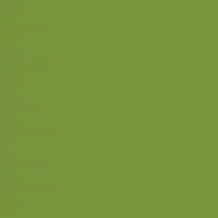
Fjerkræ
Vegetar
Fisk
Okse- og kalvekød
Svinekød
Wok
Suppe
Tilbehør
Sovse og dressinger
Back
Bagværk
Brød
Kage
Småkager
Cremer og sovse
Back
Dessert
Mousse og fromage
Frugt
Is
Kage
Sovse og toppings
Back
Drikke
Eftertrænings-måltider
Forret
Frokost
Juice