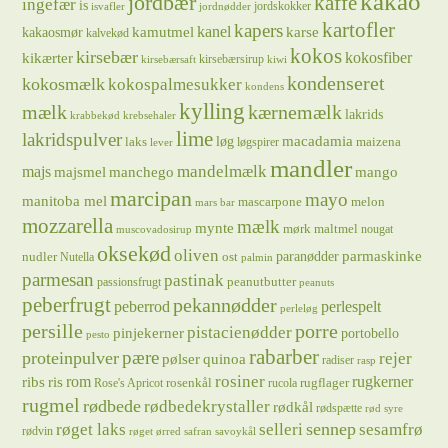
kakao
jordbær
kaffe
ingefær
is
jordskokker
isvafler
jordnødder
kartofler
kapers
kanel
kamutmel
karse
kakaosmør
kalvekød
kokos
kirsebær
kikærter
kokosfiber
kirsebærsirup
kirsebærsaft
kiwi
kondenseret
kokosmælk
kokospalmesukker
kondens
kylling
mælk
kærnemælk
lakrids
krabbekød
krebsehaler
lime
lakridspulver
løg
macadamia
laks
maizena
løgspirer
lever
mandler
majs
mandelmælk
majsmel
manchego
mango
marcipan
mayo
manitoba mel
mascarpone
melon
mars bar
mozzarella
mælk
mynte
mørk maltmel
nougat
muscovadosirup
oksekød
oliven
parmaskinke
paranødder
nudler
ost
Nutella
palmin
parmesan
pastinak
peanutbutter
passionsfrugt
peanuts
peberfrugt
pekannødder
peberrod
perlespelt
perleløg
persille
porre
pistacienødder
pinjekerner
portobello
pesto
rabarber
pære
proteinpulver
rejer
pølser
quinoa
radiser
rasp
rosiner
rugkerner
ris
rom
ribs
rosenkål
rugflager
Rose's Apricot
rucola
rugmel
rødbede
rødbedekrystaller
rødkål
rødspætte
rød syre
sennep
røget laks
selleri
sesamfrø
rødvin
røget ørred
safran
savoykål