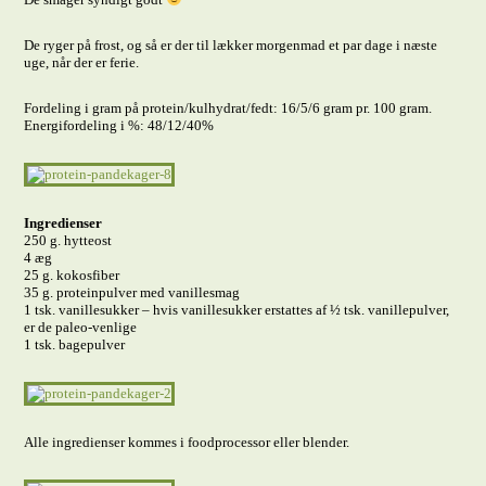
De ryger på frost, og så er der til lækker morgenmad et par dage i næste
uge, når der er ferie.
Fordeling i gram på protein/kulhydrat/fedt: 16/5/6 gram pr. 100 gram.
Energifordeling i %: 48/12/40%
Ingrediens
er
250 g. hytteost
4 æg
25 g. kokosfiber
35 g. proteinpulver med vanillesmag
1 tsk. vanillesukker – hvis vanillesukker erstattes af ½ tsk. vanillepulver,
er de paleo-venlige
1 tsk. bagepulver
Alle ingredienser kommes i foodprocessor eller blender.