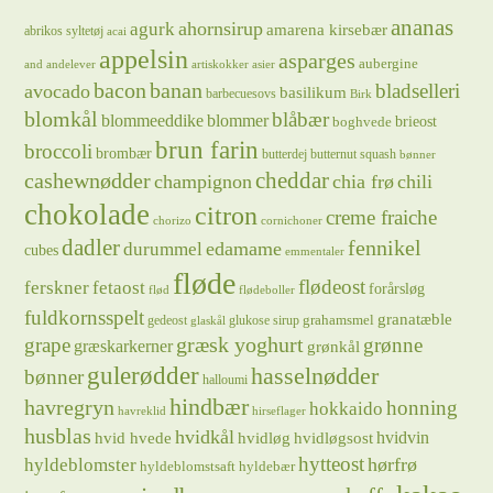
ananas
ahornsirup
agurk
amarena kirsebær
abrikos syltetøj
acai
appelsin
asparges
aubergine
and
andelever
artiskokker
asier
bacon
banan
bladselleri
avocado
basilikum
barbecuesovs
Birk
blomkål
blåbær
blommeeddike
blommer
brieost
boghvede
brun farin
broccoli
brombær
butterdej
butternut squash
bønner
cheddar
cashewnødder
champignon
chia frø
chili
chokolade
citron
creme fraiche
chorizo
cornichoner
dadler
fennikel
edamame
durummel
cubes
emmentaler
fløde
flødeost
ferskner
fetaost
forårsløg
flød
flødeboller
fuldkornsspelt
granatæble
grahamsmel
gedeost
glukose sirup
glaskål
græsk yoghurt
grape
grønne
græskarkerner
grønkål
gulerødder
hasselnødder
bønner
halloumi
hindbær
havregryn
honning
hokkaido
havreklid
hirseflager
husblas
hvidkål
hvidløg
hvidvin
hvid hvede
hvidløgsost
hytteost
hørfrø
hyldeblomster
hyldeblomstsaft
hyldebær