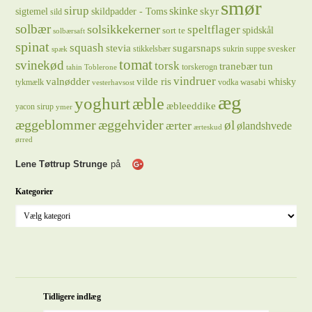
smør
sirup
skinke
sigtemel
skildpadder - Toms
skyr
sild
solbær
solsikkekerner
speltflager
spidskål
sort te
solbærsaft
spinat
squash
stevia
sugarsnaps
svesker
stikkelsbær
sukrin
suppe
spæk
tomat
svinekød
torsk
tranebær
tun
torskerogn
tahin
Toblerone
vindruer
valnødder
vilde ris
whisky
wasabi
tykmælk
vodka
vesterhavsost
æg
yoghurt
æble
æbleeddike
yacon sirup
ymer
æggeblommer
æggehvider
øl
ærter
ølandshvede
ærteskud
ørred
Lene Tøttrup Strunge
på
Kategorier
Tidligere indlæg