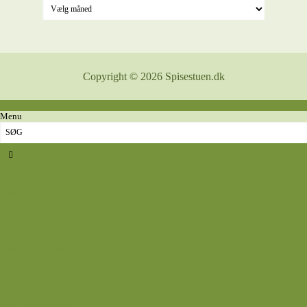
Copyright © 2026 Spisestuen.dk
Menu
Sidste nyt
Opskrifter
Aftensmad
Omelet
Fjerkræ
Vegetar
Fisk
Okse- og kalvekød
Svinekød
Wok
Suppe
Tilbehør
Sovse og dressinger