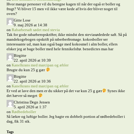
Hvor mange personer vil du beregne kagen til når der også er boller og
frugt? Vi bliver 15 men vil ikke være kede af hvis der bliver noget til
overs?
Gitte Lose
9. maj 2026 at 14:38
on
Rabarbersaft sødet med stevia
Tak for gode rabarberopskrifter, ikke mindst den steviasødedede saft. Så på
mandekogebogen opskrift på raberberfromage. kokosboller ser
interessante ud, man kan også bage med kokosmel i alm boller, ellers
elsker jeg at bage boller med hele fennikelsfrø. benedictes mas har
Birgitte
22. april 2026 at 10:39
on
Kanelkrans med marcipan og æbler
Brugte du kun 25 g gær
Birgitte
22. april 2026 at 10:36
on
Kanelkrans med marcipan og æbler
Er ved at lave den men er du sikker på det var kun 25 g gær
Synes ikke
det hæver så meget
Christina Degn Jensen
5. april 2026 at 1:37
on
Rødbedeboller
Så lækre og luftige boller. Jeg bagte en dobbelt portion af rødbedeboller i
dag, fik 31 stk.
Tags