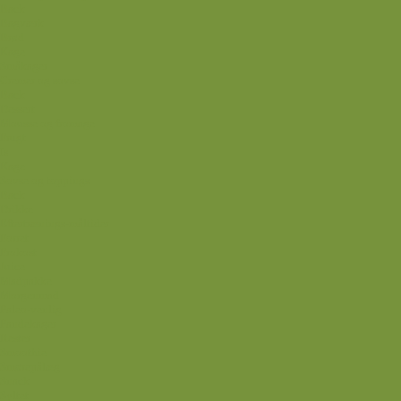
Back
Bagværk
Brød
Kage
Småkager
Cremer og sovse
Back
Dessert
Mousse og fromage
Frugt
Is
Kage
Sovse og toppings
Back
Drikke
Eftertrænings-måltider
Forret
Frokost
Juice
Madpakke
Morgenmad
Paleo-venlig
Pandekager
Rester
Smoothie
Smørepålæg
Snack
Syltet