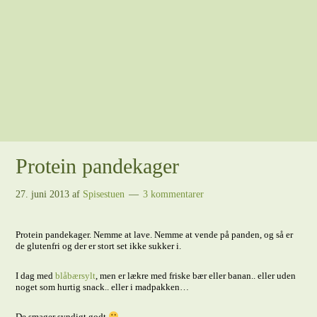
Protein pandekager
27. juni 2013
af
Spisestuen
3 kommentarer
Protein pandekager. Nemme at lave. Nemme at vende på panden, og så er
de glutenfri og der er stort set ikke sukker i.
I dag med
blåbærsylt
, men er lækre med friske bær eller banan.. eller uden
noget som hurtig snack.. eller i madpakken…
De smager syndigt godt