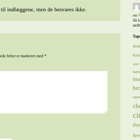
il indlæggene, men de besvares ikke.
on
R
Så l
rødb
Tag
abrik
kir
de felter er markeret med
*
asier
barb
blo
bro
squa
ch
ci
du
fer