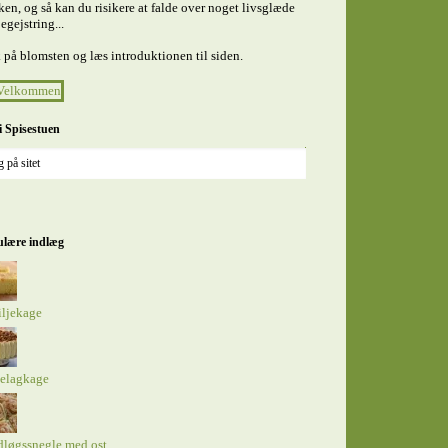
en, og så kan du risikere at falde over noget livsglæde
egejstring...
 på blomsten og læs introduktionen til siden.
i Spisestuen
lære indlæg
iljekage
elagkage
dløgssnegle med ost