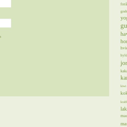
forå
gra
yo
gu
ha
s
ho
hvi
hyl
jo
kak
ka
kiwi
ko
krab
lak
ma
ma