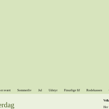
 er svært
Sommerliv
Jul
Udstyr
Finurlige fif
Rodekassen
Vel
erdag
Her 