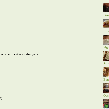
Den
Hind
Sig
men, så der ikke er klumper i.
Sand
Bagt
Opsk
ej.