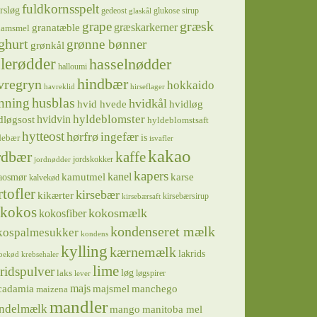
fuldkornsspelt
rsløg
gedeost
glukose sirup
glaskål
græsk
grape
græskarkerner
granatæble
hamsmel
ghurt
grønne bønner
grønkål
lerødder
hasselnødder
halloumi
hindbær
vregryn
hokkaido
havreklid
hirseflager
husblas
nning
hvidkål
hvidløg
hvid hvede
hyldeblomster
hvidvin
dløgsost
hyldeblomstsaft
hytteost
hørfrø
ingefær
is
debær
isvafler
kakao
rdbær
kaffe
jordskokker
jordnødder
kapers
kanel
kamutmel
karse
aosmør
kalvekød
rtofler
kirsebær
kikærter
kirsebærsirup
kirsebærsaft
kokos
kokosmælk
kokosfiber
kondenseret mælk
kospalmesukker
kondens
kylling
kærnemælk
lakrids
bekød
krebsehaler
lime
ridspulver
løg
laks
løgspirer
lever
majs
majsmel
manchego
cadamia
maizena
mandler
ndelmælk
mango
manitoba mel