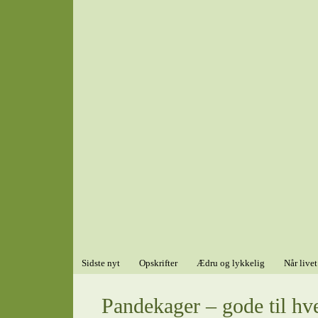
Sidste nyt
Opskrifter
Ædru og lykkelig
Når livet
Pandekager – gode til hv