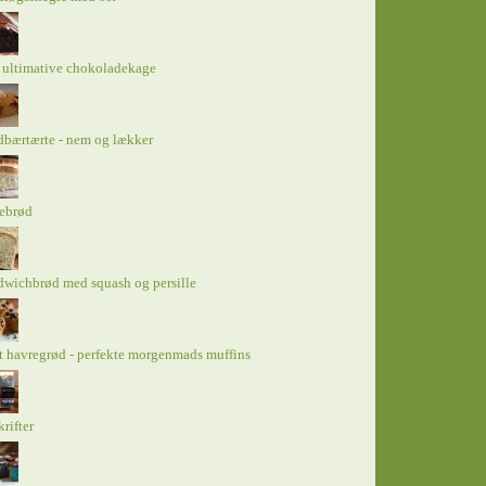
 ultimative chokoladekage
bærtærte - nem og lækker
tebrød
wichbrød med squash og persille
 havregrød - perfekte morgenmads muffins
rifter