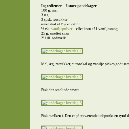
Ingredienser – 6 store pandekager
100 g. mel
3 æg
3 spsk. rørsukker
revet skal af ½ øko citron
½ tsk.
vaniljepulver
– eller korn af 1 vaniljestang
25 g. smeltet smør
2½ dl. sødmælk
Mel, æg, rørsukker, citronskal og vanilje piskes godt sam
Pisk den smeltede smør i.
Pisk mælken i. Den er på nuværende tidspunkt en tynd d