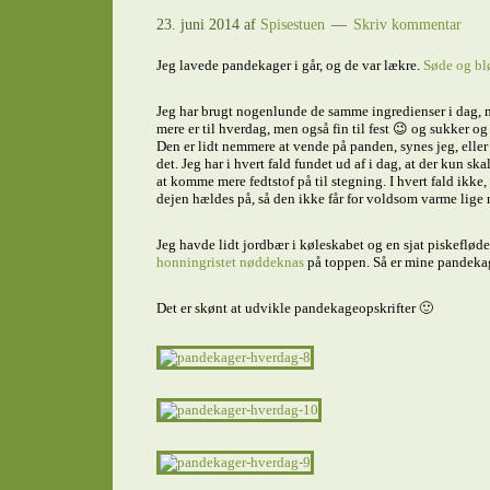
23. juni 2014
af
Spisestuen
Skriv kommentar
Jeg lavede pandekager i går, og de var lækre.
Søde og bl
Jeg har brugt nogenlunde de samme ingredienser i dag, me
mere er til hverdag, men også fin til fest 😉 og sukker o
Den er lidt nemmere at vende på panden, synes jeg, elle
det. Jeg har i hvert fald fundet ud af i dag, at der kun s
at komme mere fedtstof på til stegning. I hvert fald ikke
dejen hældes på, så den ikke får for voldsom varme lige m
Jeg havde lidt jordbær i køleskabet og en sjat piskefløde.
honningristet nøddeknas
på toppen. Så er mine pandekag
Det er skønt at udvikle pandekageopskrifter 🙂