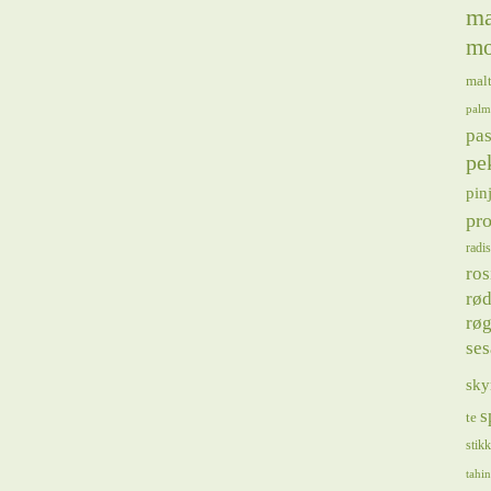
ma
mo
mal
palm
pas
pe
pin
pro
radis
ros
rød
røg
se
sky
s
te
stik
tahin