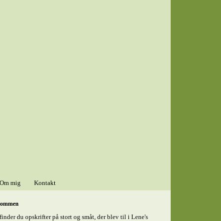
Om mig
Kontakt
kommen
finder du opskrifter på stort og småt, der blev til i Lene's