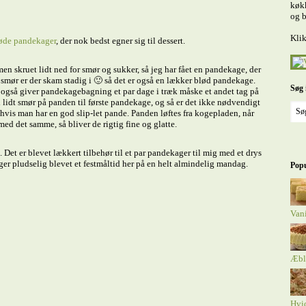
køkk
og b
Klik
øde pandekager
, der nok bedst egner sig til dessert.
n skruet lidt ned for smør og sukker, så jeg har fået en pandekage, der
g smør er der skam stadig i 🙂 så det er også en lækker blød pandekage.
Søg 
r også giver pandekagebagning et par dage i træk måske et andet tag på
kal lidt smør på panden til første pandekage, og så er det ikke nødvendigt
, hvis man har en god slip-let pande. Panden løftes fra kogepladen, når
ed det samme, så bliver de rigtig fine og glatte.
 Det er blevet lækkert tilbehør til et par pandekager til mig med et drys
er pludselig blevet et festmåltid her på en helt almindelig mandag.
Popu
Van
Æbl
Hvi