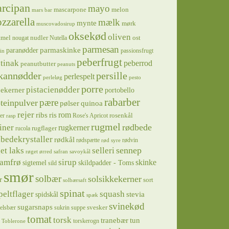
rcipan
mayo
mascarpone
melon
mars bar
zzarella
mælk
mynte
mørk
muscovadosirup
oksekød
oliven
tmel
nudler
ost
nougat
Nutella
parmesan
parmaskinke
paranødder
passionsfrugt
in
peberfrugt
tinak
peberrod
peanutbutter
peanuts
kannødder
persille
perlespelt
perleløg
pesto
porre
pistacienødder
jekerner
portobello
rabarber
pære
teinpulver
pølser
quinoa
rejer
ris
rom
ribs
rosenkål
er
Rose's Apricot
rasp
rugmel
rødbede
iner
rugkerner
rugflager
rucola
bedekrystaller
rødkål
rødspætte
rødvin
rød syre
sennep
et laks
selleri
røget ørred
safran
savoykål
sirup
samfrø
skinke
sigtemel
skildpadder - Toms
sild
smør
solbær
solsikkekerner
r
sort
solbærsaft
spinat
squash
peltflager
spidskål
stevia
spæk
svinekød
sugarsnaps
svesker
kelsbær
sukrin
suppe
tomat
torsk
tranebær
tun
torskerogn
Toblerone