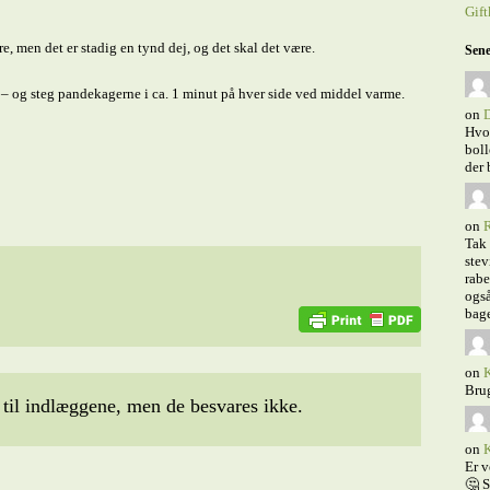
Gift
e, men det er stadig en tynd dej, og det skal det være.
Sene
– og steg pandekagerne i ca. 1 minut på hver side ved middel varme.
on
D
Hvor
boll
der 
on
R
Tak 
stev
rabe
også
bage
on
K
Brug
il indlæggene, men de besvares ikke.
on
K
Er v
🤔 S