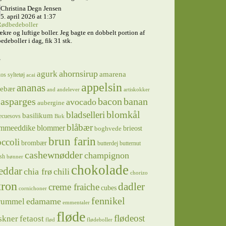
Christina Degn Jensen
5. april 2026 at 1:37
ødbedeboller
ækre og luftige boller. Jeg bagte en dobbelt portion af
edeboller i dag, fik 31 stk.
s
ahornsirup
agurk
amarena
os syltetøj
acai
appelsin
ananas
sebær
and
andelever
artiskokker
asparges
bacon
banan
avocado
aubergine
blomkål
bladselleri
basilikum
ecuesovs
Birk
blåbær
mmeeddike
blommer
brieost
boghvede
brun farin
ccoli
brombær
butterdej
butternut
cashewnødder
champignon
sh
bønner
chokolade
eddar
chia frø
chili
chorizo
tron
dadler
creme fraiche
cubes
cornichoner
fennikel
edamame
rummel
emmentaler
fløde
flødeost
skner
fetaost
flød
flødeboller