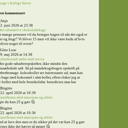
kage i festlige farver
ste kommentarer
Anja
2. juni 2026 at 23:38
en ultimative chokoladekage
 mange personer vil du beregne kagen til når der også er
er og frugt? Vi bliver 15 men vil ikke være kede af hvis
bliver noget til overs?
Gitte Lose
9. maj 2026 at 14:38
abarbersaft sødet med stevia
for gode rabarberopskrifter, ikke mindst den
iasødedede saft. Så på mandekogebogen opskrift på
rberfromage. kokosboller ser interessante ud, man kan
 bage med kokosmel i alm boller, ellers elsker jeg at
 boller med hele fennikelsfrø. benedictes mas har
Birgitte
22. april 2026 at 10:39
anelkrans med marcipan og æbler
te du kun 25 g gær 🤔
Birgitte
22. april 2026 at 10:36
anelkrans med marcipan og æbler
ed at lave den men er du sikker på det var kun 25 g gær
ynes ikke det hæver så meget 🤔