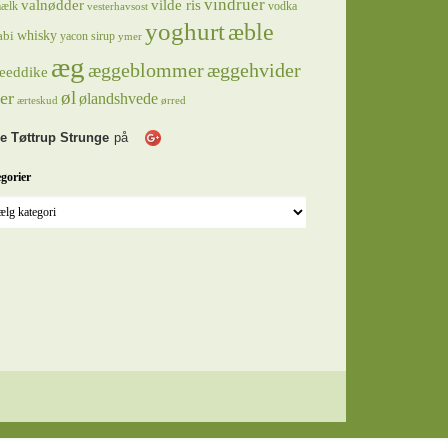
vindruer
valnødder
vilde ris
ælk
vodka
vesterhavsost
yoghurt
æble
whisky
abi
yacon sirup
ymer
æg
æggeblommer
æggehvider
eeddike
øl
er
ølandshvede
ærteskud
ørred
e Tøttrup Strunge
på
gorier