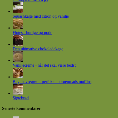
Squashkage med citron og vanilje
Flutes - hurtige og gode
Den ultimative chokoladekage
Vaniljecreme - når det skal være bedst
Bagt havregrød - perfekte morgenmads muffins
Sigtebrød
Seneste kommentarer