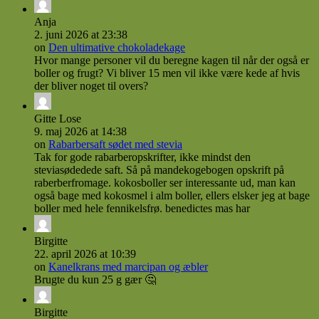
Anja
2. juni 2026 at 23:38
on
Den ultimative chokoladekage
Hvor mange personer vil du beregne kagen til når der også er
boller og frugt? Vi bliver 15 men vil ikke være kede af hvis
der bliver noget til overs?
Gitte Lose
9. maj 2026 at 14:38
on
Rabarbersaft sødet med stevia
Tak for gode rabarberopskrifter, ikke mindst den
steviasødedede saft. Så på mandekogebogen opskrift på
raberberfromage. kokosboller ser interessante ud, man kan
også bage med kokosmel i alm boller, ellers elsker jeg at bage
boller med hele fennikelsfrø. benedictes mas har
Birgitte
22. april 2026 at 10:39
on
Kanelkrans med marcipan og æbler
Brugte du kun 25 g gær 🤔
Birgitte