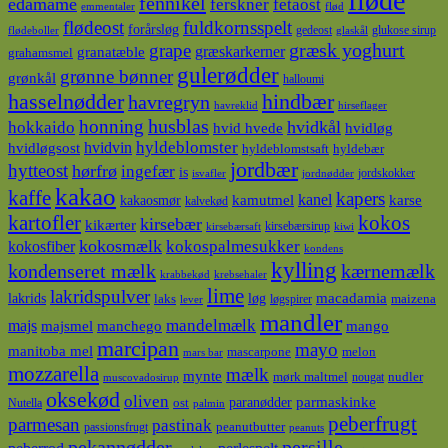
fløde
fennikel
edamame
ferskner
fetaost
emmentaler
flød
flødeost
fuldkornsspelt
forårsløg
gedeost
glukose sirup
flødeboller
glaskål
græsk yoghurt
grape
græskarkerner
granatæble
grahamsmel
gulerødder
grønne bønner
grønkål
halloumi
hasselnødder
hindbær
havregryn
havreklid
hirseflager
husblas
honning
hokkaido
hvidkål
hvidløg
hvid hvede
hyldeblomster
hvidvin
hvidløgsost
hyldeblomstsaft
hyldebær
jordbær
hytteost
hørfrø
ingefær
is
jordskokker
isvafler
jordnødder
kakao
kaffe
kapers
kanel
kamutmel
karse
kakaosmør
kalvekød
kokos
kartofler
kirsebær
kikærter
kirsebærsirup
kirsebærsaft
kiwi
kokosmælk
kokospalmesukker
kokosfiber
kondens
kylling
kondenseret mælk
kærnemælk
krabbekød
krebsehaler
lime
lakridspulver
lakrids
løg
macadamia
laks
maizena
løgspirer
lever
mandler
majs
mandelmælk
majsmel
manchego
mango
marcipan
mayo
manitoba mel
mascarpone
melon
mars bar
mozzarella
mælk
mynte
mørk maltmel
nudler
nougat
muscovadosirup
oksekød
oliven
parmaskinke
paranødder
ost
Nutella
palmin
peberfrugt
parmesan
pastinak
peanutbutter
passionsfrugt
peanuts
pekannødder
persille