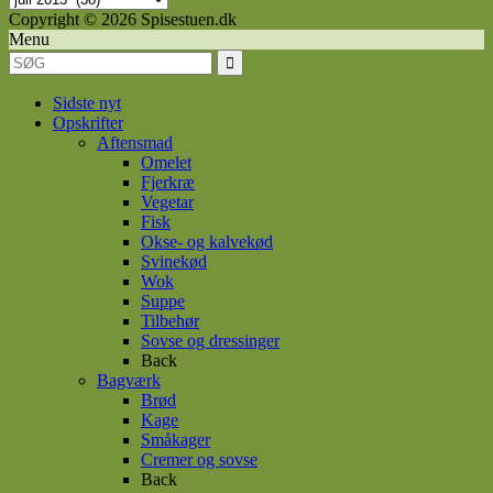
indlæg
Copyright © 2026 Spisestuen.dk
Menu
Sidste nyt
Opskrifter
Aftensmad
Omelet
Fjerkræ
Vegetar
Fisk
Okse- og kalvekød
Svinekød
Wok
Suppe
Tilbehør
Sovse og dressinger
Back
Bagværk
Brød
Kage
Småkager
Cremer og sovse
Back