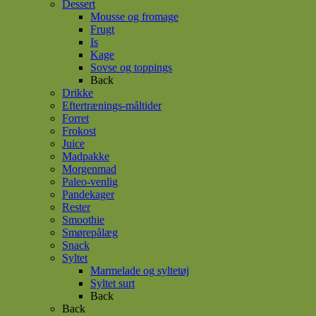
Dessert
Mousse og fromage
Frugt
Is
Kage
Sovse og toppings
Back
Drikke
Eftertrænings-måltider
Forret
Frokost
Juice
Madpakke
Morgenmad
Paleo-venlig
Pandekager
Rester
Smoothie
Smørepålæg
Snack
Syltet
Marmelade og syltetøj
Syltet surt
Back
Back