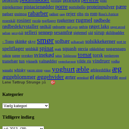
peberrod
perlespelt
perleløg
pesto
porre
pære
proteinpulver
pistacienødder
pinjekerner
portobello
rabarber
rejer
ris
rom
pølser
quinoa
ribs
radiser
Rose's Apricot
rasp
rugmel
rødbede
rosiner
rugkerner
rosenkål
rugflager
rucola
rødbedekrystaller
røget laks
rødkål
rødspætte
rødvin
rød syre
røget ørred
sennep
sirup
selleri
sesamfrø
sigtemel
skildpadder
sild
safran
savoykål
smør
solbær
solsikkekerner
skinke
- Toms
skyr
sort te
solbærsaft
spinat
squash
speltflager
spidskål
stevia
sugarsnaps
stikkelsbær
spæk
tomat
svinekød
torsk
svesker
sukrin
suppe
torskerogn
tahin
Toblerone
vindruer
tranebær
tun
valnødder
vilde ris
tykmælk
vodka
vesterhavsost
æg
yoghurt
æble
whisky
æbleeddike
wasabi
yacon sirup
ymer
æggeblommer
æggehvider
øl
ærter
ølandshvede
ærteskud
ørred
Lene Tøttrup Strunge
på
Kategorier
Kategorier
Tidligere indlæg
Tidligere