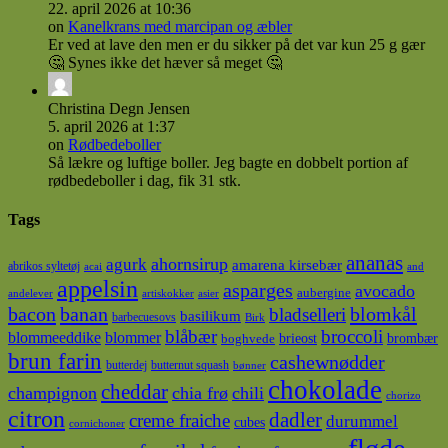
22. april 2026 at 10:36
on
Kanelkrans med marcipan og æbler
Er ved at lave den men er du sikker på det var kun 25 g gær
🤔 Synes ikke det hæver så meget 🤔
Christina Degn Jensen
5. april 2026 at 1:37
on
Rødbedeboller
Så lækre og luftige boller. Jeg bagte en dobbelt portion af
rødbedeboller i dag, fik 31 stk.
Tags
ananas
ahornsirup
agurk
amarena kirsebær
abrikos syltetøj
acai
and
appelsin
asparges
avocado
aubergine
andelever
artiskokker
asier
bacon
banan
blomkål
bladselleri
basilikum
barbecuesovs
Birk
blåbær
broccoli
blommeeddike
blommer
brieost
brombær
boghvede
brun farin
cashewnødder
butterdej
butternut squash
bønner
chokolade
cheddar
champignon
chia frø
chili
chorizo
citron
dadler
creme fraiche
durummel
cubes
cornichoner