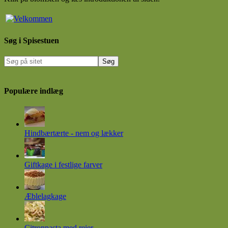
Søg i Spisestuen
Populære indlæg
Hindbærtærte - nem og lækker
Giftkage i festlige farver
Æblelagkage
Citronpasta med rejer