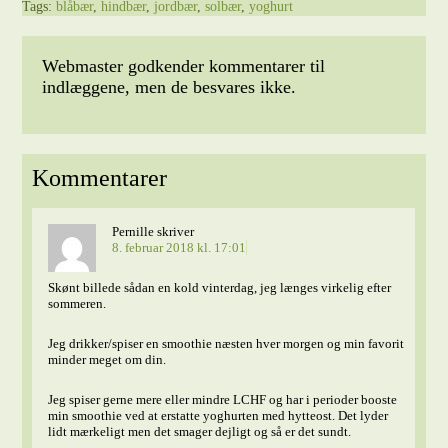
Tags:
blåbær
,
hindbær
,
jordbær
,
solbær
,
yoghurt
Webmaster godkender kommentarer til
indlæggene, men de besvares ikke.
Kommentarer
Pernille
skriver
8. februar 2018 kl. 17:01
Skønt billede sådan en kold vinterdag, jeg længes virkelig efter
sommeren.
Jeg drikker/spiser en smoothie næsten hver morgen og min favorit
minder meget om din.
Jeg spiser gerne mere eller mindre LCHF og har i perioder booste
min smoothie ved at erstatte yoghurten med hytteost. Det lyder
lidt mærkeligt men det smager dejligt og så er det sundt.