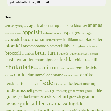
rødbedeboller i dag, fik 31 stk.
Tags
ananas
ahornsirup
agurk
amarena kirsebær
abrikos syltetøj
acai
appelsin
asparges
aubergine
and
andelever
artiskokker
asier
bacon
banan
bladselleri
avocado
basilikum
barbecuesovs
Birk
blomkål
blåbær
blommeeddike
blommer
brieost
boghvede
brun farin
broccoli
brombær
butterdej
butternut squash
bønner
cheddar
cashewnødder
champignon
chia frø
chili
chokolade
citron
creme fraiche
chorizo
cornichoner
dadler
fennikel
edamame
durummel
cubes
emmentaler
fløde
flødeost
ferskner
fetaost
forårsløg
flød
flødeboller
fuldkornsspelt
granatæble
grahamsmel
gedeost
glukose sirup
glaskål
græsk yoghurt
grape
grønne
græskarkerner
grønkål
gulerødder
hasselnødder
bønner
halloumi
hindbær
havregryn
honning
hokkaido