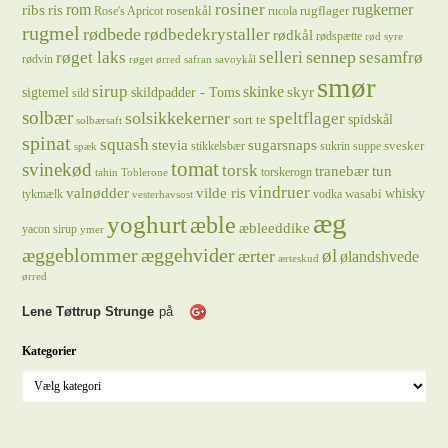
rosiner
rugkerner
ris
rom
ribs
rosenkål
rugflager
Rose's Apricot
rucola
rugmel
rødbede
rødbedekrystaller
rødkål
rødspætte
rød syre
sennep
røget laks
selleri
sesamfrø
rødvin
røget ørred
safran
savoykål
smør
sirup
skinke
sigtemel
skildpadder - Toms
skyr
sild
solbær
solsikkekerner
speltflager
spidskål
sort te
solbærsaft
spinat
squash
stevia
sugarsnaps
svesker
stikkelsbær
sukrin
suppe
spæk
tomat
svinekød
torsk
tranebær
tun
torskerogn
tahin
Toblerone
vindruer
valnødder
vilde ris
whisky
wasabi
tykmælk
vodka
vesterhavsost
æg
yoghurt
æble
æbleeddike
yacon sirup
ymer
æggeblommer
æggehvider
øl
ærter
ølandshvede
ærteskud
ørred
Lene Tøttrup Strunge
på
Kategorier