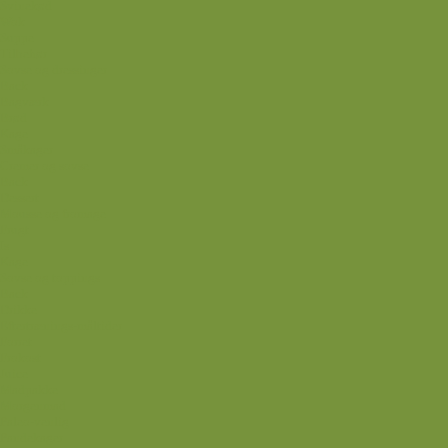
Svinekød
Wok
Suppe
Tilbehør
Sovse og dressinger
Back
Bagværk
Brød
Kage
Småkager
Cremer og sovse
Back
Dessert
Mousse og fromage
Frugt
Is
Kage
Sovse og toppings
Back
Drikke
Eftertrænings-måltider
Forret
Frokost
Juice
Madpakke
Morgenmad
Paleo-venlig
Pandekager