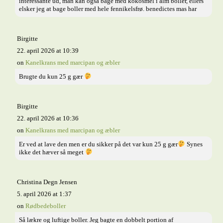
interessante ud, man kan også bage med kokosmel i alm boller, ellers
elsker jeg at bage boller med hele fennikelsfrø. benedictes mas har
Birgitte
22. april 2026 at 10:39
on
Kanelkrans med marcipan og æbler
Brugte du kun 25 g gær
Birgitte
22. april 2026 at 10:36
on
Kanelkrans med marcipan og æbler
Er ved at lave den men er du sikker på det var kun 25 g gær
Synes
ikke det hæver så meget
Christina Degn Jensen
5. april 2026 at 1:37
on
Rødbedeboller
Så lækre og luftige boller. Jeg bagte en dobbelt portion af