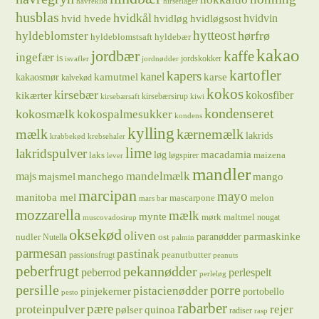
havreklid
hirseflager
husblas
hvidkål
hvidløg
hvidvin
hvid hvede
hvidløgsost
hytteost
hørfrø
hyldeblomster
hyldeblomstsaft
hyldebær
kakao
jordbær
kaffe
ingefær
is
jordskokker
isvafler
jordnødder
kartofler
kapers
kanel
kamutmel
karse
kakaosmør
kalvekød
kokos
kirsebær
kikærter
kokosfiber
kirsebærsirup
kirsebærsaft
kiwi
kondenseret
kokosmælk
kokospalmesukker
kondens
kylling
mælk
kærnemælk
lakrids
krabbekød
krebsehaler
lime
lakridspulver
løg
macadamia
laks
maizena
løgspirer
lever
mandler
majs
mandelmælk
majsmel
manchego
mango
marcipan
mayo
manitoba mel
mascarpone
melon
mars bar
mozzarella
mælk
mynte
mørk maltmel
nougat
muscovadosirup
oksekød
oliven
parmaskinke
paranødder
nudler
ost
Nutella
palmin
parmesan
pastinak
peanutbutter
passionsfrugt
peanuts
peberfrugt
pekannødder
peberrod
perlespelt
perleløg
persille
porre
pistacienødder
pinjekerner
portobello
pesto
rabarber
pære
proteinpulver
rejer
pølser
quinoa
radiser
rasp