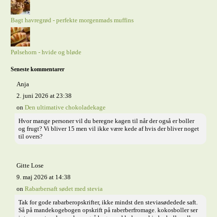
Bagt havregrød - perfekte morgenmads muffins
Pølsehorn - hvide og bløde
Seneste kommentarer
Anja
2. juni 2026 at 23:38
on
Den ultimative chokoladekage
Hvor mange personer vil du beregne kagen til når der også er boller
og frugt? Vi bliver 15 men vil ikke være kede af hvis der bliver noget
til overs?
Gitte Lose
9. maj 2026 at 14:38
on
Rabarbersaft sødet med stevia
Tak for gode rabarberopskrifter, ikke mindst den steviasødedede saft.
Så på mandekogebogen opskrift på raberberfromage. kokosboller ser