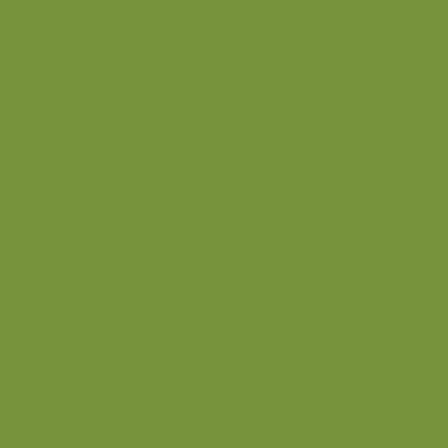
Rester
Smoothie
Smørepålæg
Snack
Syltet
Marmelade og syltetøj
Syltet surt
Back
Back
Ædru og lykkelig
Alle de andre gode dage
Ferie
Mærkedage
Back
Når livet er svært
Sommerliv
Have
Sommerdrikke
Sommermad
Back
Jul
Udstyr
Finurlige fif
Rodekassen
Fastekur 5:2
Fastedage
Back
Give away mm.