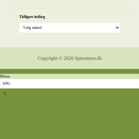
Tidligere indlæg
Copyright © 2026 Spisestuen.dk
Menu
Sidste nyt
Opskrifter
Aftensmad
Omelet
Fjerkræ
Vegetar
Fisk
Okse- og kalvekød