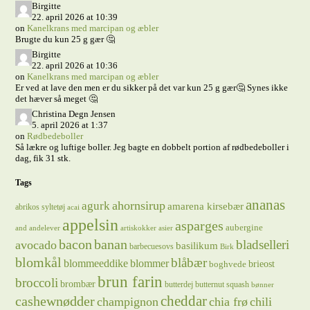
Birgitte
22. april 2026 at 10:39
on
Kanelkrans med marcipan og æbler
Brugte du kun 25 g gær 🤔
Birgitte
22. april 2026 at 10:36
on
Kanelkrans med marcipan og æbler
Er ved at lave den men er du sikker på det var kun 25 g gær🤔 Synes ikke
det hæver så meget 🤔
Christina Degn Jensen
5. april 2026 at 1:37
on
Rødbedeboller
Så lækre og luftige boller. Jeg bagte en dobbelt portion af rødbedeboller i
dag, fik 31 stk.
Tags
ananas
ahornsirup
agurk
amarena kirsebær
abrikos syltetøj
acai
appelsin
asparges
aubergine
and
andelever
artiskokker
asier
bacon
banan
bladselleri
avocado
basilikum
barbecuesovs
Birk
blomkål
blåbær
blommeeddike
blommer
brieost
boghvede
brun farin
broccoli
brombær
butterdej
butternut squash
bønner
cheddar
cashewnødder
champignon
chia frø
chili