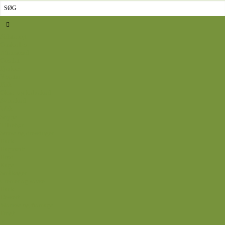
Sidste nyt
Opskrifter
Aftensmad
Omelet
Fjerkræ
Vegetar
Fisk
Okse- og kalvekød
Svinekød
Wok
Suppe
Tilbehør
Sovse og dressinger
Back
Bagværk
Brød
Kage
Småkager
Cremer og sovse
Back
Dessert
Mousse og fromage
Frugt
Is