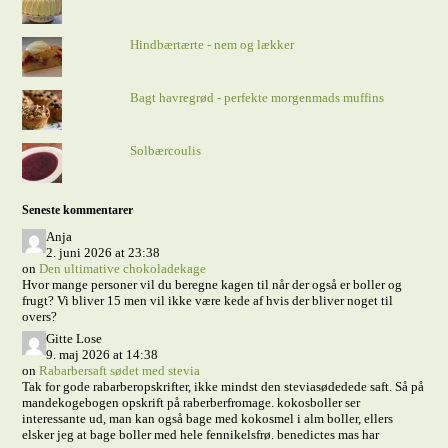
Hindbærtærte - nem og lækker
Bagt havregrød - perfekte morgenmads muffins
Solbærcoulis
Seneste kommentarer
Anja
2. juni 2026 at 23:38
on
Den ultimative chokoladekage
Hvor mange personer vil du beregne kagen til når der også er boller og
frugt? Vi bliver 15 men vil ikke være kede af hvis der bliver noget til
overs?
Gitte Lose
9. maj 2026 at 14:38
on
Rabarbersaft sødet med stevia
Tak for gode rabarberopskrifter, ikke mindst den steviasødedede saft. Så på
mandekogebogen opskrift på raberberfromage. kokosboller ser
interessante ud, man kan også bage med kokosmel i alm boller, ellers
elsker jeg at bage boller med hele fennikelsfrø. benedictes mas har