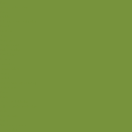
Kage
Sovse og toppings
Back
Drikke
Eftertrænings-måltider
Forret
Frokost
Juice
Madpakke
Morgenmad
Paleo-venlig
Pandekager
Rester
Smoothie
Smørepålæg
Snack
Syltet
Marmelade og syltetøj
Syltet surt
Back
Back
Ædru og lykkelig
Alle de andre gode dage
Ferie
Mærkedage
Back
Når livet er svært
Sommerliv