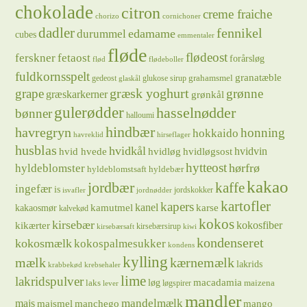
chokolade
citron
creme fraiche
chorizo
cornichoner
dadler
fennikel
edamame
durummel
cubes
emmentaler
fløde
flødeost
ferskner
fetaost
forårsløg
flød
flødeboller
fuldkornsspelt
granatæble
grahamsmel
gedeost
glukose sirup
glaskål
græsk yoghurt
grape
grønne
græskarkerner
grønkål
gulerødder
hasselnødder
bønner
halloumi
hindbær
havregryn
honning
hokkaido
havreklid
hirseflager
husblas
hvidkål
hvidløg
hvidvin
hvid hvede
hvidløgsost
hytteost
hørfrø
hyldeblomster
hyldeblomstsaft
hyldebær
kakao
jordbær
kaffe
ingefær
is
jordskokker
isvafler
jordnødder
kartofler
kapers
kanel
kamutmel
karse
kakaosmør
kalvekød
kokos
kirsebær
kikærter
kokosfiber
kirsebærsirup
kirsebærsaft
kiwi
kondenseret
kokosmælk
kokospalmesukker
kondens
kylling
mælk
kærnemælk
lakrids
krabbekød
krebsehaler
lime
lakridspulver
løg
macadamia
laks
maizena
løgspirer
lever
mandler
majs
mandelmælk
majsmel
manchego
mango