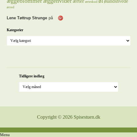
æggeblommer
æggehvider
øl
ærter
ølandshvede
ærteskud
ørred
Lene Tøttrup Strunge
på
Kategorier
Tidligere indlæg
Copyright © 2026 Spisestuen.dk
Menu