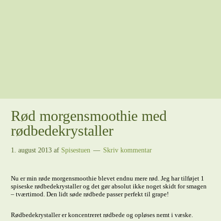
Rød morgensmoothie med
rødbedekrystaller
1. august 2013
af
Spisestuen
Skriv kommentar
Nu er min røde morgensmoothie blevet endnu mere rød. Jeg har tilføjet 1
spiseske rødbedekrystaller og det gør absolut ikke noget skidt for smagen
– tværtimod. Den lidt søde rødbede passer perfekt til grape!
Rødbedekrystaller er koncentreret rødbede og opløses nemt i væske.