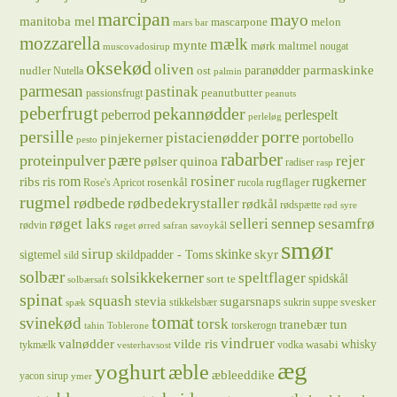
marcipan
mayo
manitoba mel
mascarpone
melon
mars bar
mozzarella
mælk
mynte
mørk maltmel
nougat
muscovadosirup
oksekød
oliven
parmaskinke
paranødder
nudler
ost
Nutella
palmin
parmesan
pastinak
peanutbutter
passionsfrugt
peanuts
peberfrugt
pekannødder
peberrod
perlespelt
perleløg
persille
porre
pistacienødder
pinjekerner
portobello
pesto
rabarber
pære
proteinpulver
rejer
pølser
quinoa
radiser
rasp
rosiner
rugkerner
ris
rom
ribs
rosenkål
rugflager
Rose's Apricot
rucola
rugmel
rødbede
rødbedekrystaller
rødkål
rødspætte
rød syre
sennep
røget laks
selleri
sesamfrø
rødvin
røget ørred
safran
savoykål
smør
sirup
skinke
sigtemel
skildpadder - Toms
skyr
sild
solbær
solsikkekerner
speltflager
spidskål
sort te
solbærsaft
spinat
squash
stevia
sugarsnaps
svesker
stikkelsbær
sukrin
suppe
spæk
tomat
svinekød
torsk
tranebær
tun
torskerogn
tahin
Toblerone
vindruer
valnødder
vilde ris
whisky
wasabi
tykmælk
vodka
vesterhavsost
æg
yoghurt
æble
æbleeddike
yacon sirup
ymer