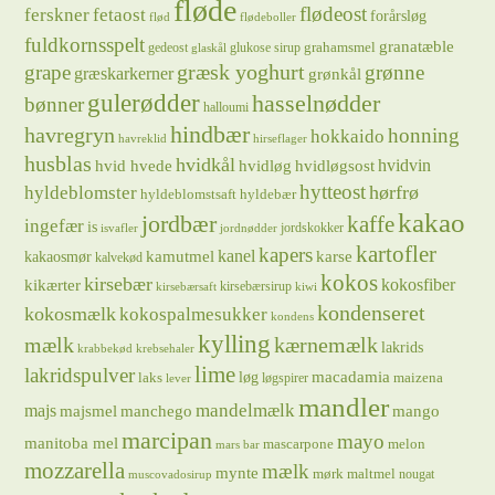
fløde
flødeost
ferskner
fetaost
forårsløg
flød
flødeboller
fuldkornsspelt
granatæble
grahamsmel
gedeost
glukose sirup
glaskål
græsk yoghurt
grape
grønne
græskarkerner
grønkål
gulerødder
hasselnødder
bønner
halloumi
hindbær
havregryn
honning
hokkaido
havreklid
hirseflager
husblas
hvidkål
hvidløg
hvidvin
hvid hvede
hvidløgsost
hytteost
hørfrø
hyldeblomster
hyldeblomstsaft
hyldebær
kakao
jordbær
kaffe
ingefær
is
jordskokker
isvafler
jordnødder
kartofler
kapers
kanel
kamutmel
karse
kakaosmør
kalvekød
kokos
kirsebær
kikærter
kokosfiber
kirsebærsirup
kirsebærsaft
kiwi
kondenseret
kokosmælk
kokospalmesukker
kondens
kylling
mælk
kærnemælk
lakrids
krabbekød
krebsehaler
lime
lakridspulver
løg
macadamia
laks
maizena
løgspirer
lever
mandler
majs
mandelmælk
majsmel
manchego
mango
marcipan
mayo
manitoba mel
mascarpone
melon
mars bar
mozzarella
mælk
mynte
mørk maltmel
nougat
muscovadosirup