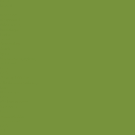
Forret
Frokost
Juice
Madpakke
Morgenmad
Paleo-venlig
Pandekager
Rester
Smoothie
Smørepålæg
Snack
Syltet
Marmelade og syltetøj
Syltet surt
Back
Back
Ædru og lykkelig
Alle de andre gode dage
Ferie
Mærkedage
Back
Når livet er svært
Sommerliv
Have
Sommerdrikke
Sommermad
Back
Jul