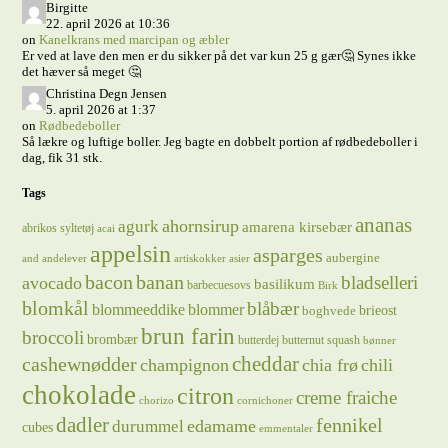
Birgitte
22. april 2026 at 10:36
on
Kanelkrans med marcipan og æbler
Er ved at lave den men er du sikker på det var kun 25 g gær🤔 Synes ikke
det hæver så meget 🤔
Christina Degn Jensen
5. april 2026 at 1:37
on
Rødbedeboller
Så lækre og luftige boller. Jeg bagte en dobbelt portion af rødbedeboller i
dag, fik 31 stk.
Tags
ananas
ahornsirup
agurk
amarena kirsebær
abrikos syltetøj
acai
appelsin
asparges
aubergine
and
andelever
artiskokker
asier
bacon
banan
bladselleri
avocado
basilikum
barbecuesovs
Birk
blomkål
blåbær
blommeeddike
blommer
brieost
boghvede
brun farin
broccoli
brombær
butterdej
butternut squash
bønner
cheddar
cashewnødder
champignon
chia frø
chili
chokolade
citron
creme fraiche
chorizo
cornichoner
dadler
fennikel
edamame
durummel
cubes
emmentaler