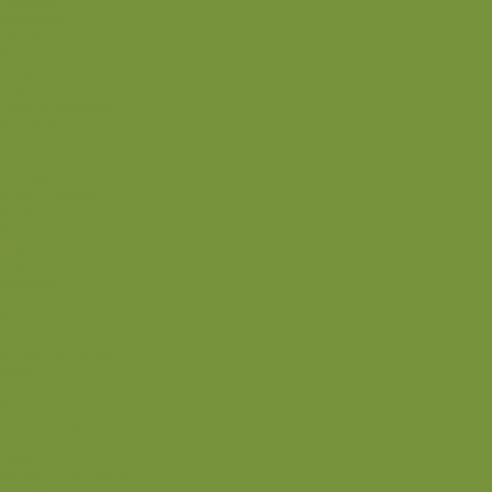
Opskrifter
Aftensmad
Omelet
Fjerkræ
Vegetar
Fisk
Okse- og kalvekød
Svinekød
Wok
Suppe
Tilbehør
Sovse og dressinger
Back
Bagværk
Brød
Kage
Småkager
Cremer og sovse
Back
Dessert
Mousse og fromage
Frugt
Is
Kage
Sovse og toppings
Back
Drikke
Eftertrænings-måltider