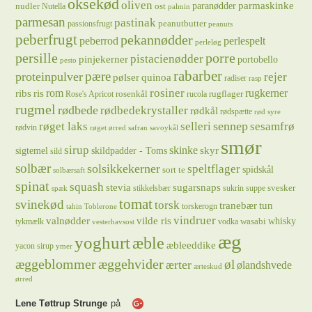
oksekød
oliven
parmaskinke
paranødder
nudler
ost
Nutella
palmin
parmesan
pastinak
peanutbutter
passionsfrugt
peanuts
peberfrugt
pekannødder
peberrod
perlespelt
perleløg
persille
porre
pistacienødder
pinjekerner
portobello
pesto
rabarber
pære
proteinpulver
rejer
pølser
quinoa
radiser
rasp
rosiner
rugkerner
ris
rom
ribs
rosenkål
rugflager
Rose's Apricot
rucola
rugmel
rødbede
rødbedekrystaller
rødkål
rødspætte
rød syre
sennep
røget laks
selleri
sesamfrø
rødvin
røget ørred
safran
savoykål
smør
sirup
skinke
sigtemel
skildpadder - Toms
skyr
sild
solbær
solsikkekerner
speltflager
spidskål
sort te
solbærsaft
spinat
squash
stevia
sugarsnaps
svesker
stikkelsbær
sukrin
suppe
spæk
tomat
svinekød
torsk
tranebær
tun
torskerogn
tahin
Toblerone
vindruer
valnødder
vilde ris
whisky
wasabi
tykmælk
vodka
vesterhavsost
æg
yoghurt
æble
æbleeddike
yacon sirup
ymer
æggeblommer
æggehvider
øl
ærter
ølandshvede
ærteskud
ørred
Lene Tøttrup Strunge
på