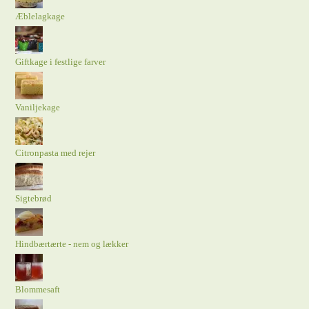
Æblelagkage
Giftkage i festlige farver
Vaniljekage
Citronpasta med rejer
Sigtebrød
Hindbærtærte - nem og lækker
Blommesaft