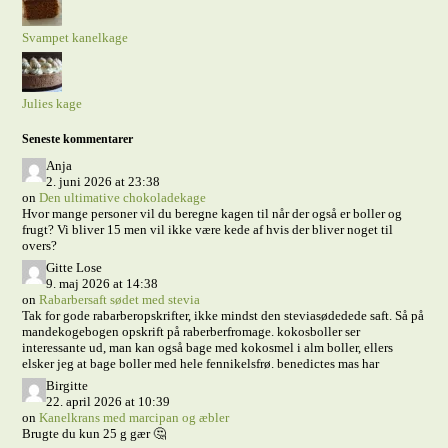
Svampet kanelkage
Julies kage
Seneste kommentarer
Anja
2. juni 2026 at 23:38
on
Den ultimative chokoladekage
Hvor mange personer vil du beregne kagen til når der også er boller og
frugt? Vi bliver 15 men vil ikke være kede af hvis der bliver noget til
overs?
Gitte Lose
9. maj 2026 at 14:38
on
Rabarbersaft sødet med stevia
Tak for gode rabarberopskrifter, ikke mindst den steviasødedede saft. Så på
mandekogebogen opskrift på raberberfromage. kokosboller ser
interessante ud, man kan også bage med kokosmel i alm boller, ellers
elsker jeg at bage boller med hele fennikelsfrø. benedictes mas har
Birgitte
22. april 2026 at 10:39
on
Kanelkrans med marcipan og æbler
Brugte du kun 25 g gær 🤔