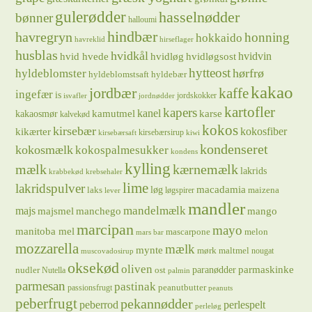
gulerødder
hasselnødder
bønner
halloumi
hindbær
havregryn
honning
hokkaido
havreklid
hirseflager
husblas
hvidkål
hvidløg
hvidvin
hvid hvede
hvidløgsost
hytteost
hørfrø
hyldeblomster
hyldeblomstsaft
hyldebær
kakao
jordbær
kaffe
ingefær
is
jordskokker
isvafler
jordnødder
kartofler
kapers
kanel
kamutmel
karse
kakaosmør
kalvekød
kokos
kirsebær
kikærter
kokosfiber
kirsebærsirup
kirsebærsaft
kiwi
kondenseret
kokosmælk
kokospalmesukker
kondens
kylling
mælk
kærnemælk
lakrids
krabbekød
krebsehaler
lime
lakridspulver
løg
macadamia
laks
maizena
løgspirer
lever
mandler
majs
mandelmælk
majsmel
manchego
mango
marcipan
mayo
manitoba mel
mascarpone
melon
mars bar
mozzarella
mælk
mynte
mørk maltmel
nougat
muscovadosirup
oksekød
oliven
parmaskinke
paranødder
nudler
ost
Nutella
palmin
parmesan
pastinak
peanutbutter
passionsfrugt
peanuts
peberfrugt
pekannødder
peberrod
perlespelt
perleløg