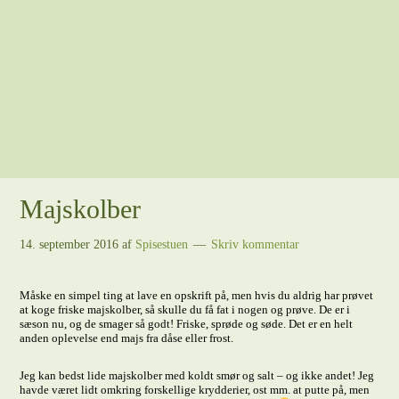
Majskolber
14. september 2016
af
Spisestuen
Skriv kommentar
Måske en simpel ting at lave en opskrift på, men hvis du aldrig har prøvet
at koge friske majskolber, så skulle du få fat i nogen og prøve. De er i
sæson nu, og de smager så godt! Friske, sprøde og søde. Det er en helt
anden oplevelse end majs fra dåse eller frost.
Jeg kan bedst lide majskolber med koldt smør og salt – og ikke andet! Jeg
havde været lidt omkring forskellige krydderier, ost mm. at putte på, men