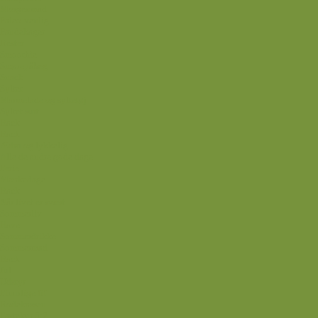
Morgenmad
Paleo-venlig
Pandekager
Rester
Smoothie
Smørepålæg
Snack
Syltet
Marmelade og syltetøj
Syltet surt
Back
Back
Ædru og lykkelig
Alle de andre gode dage
Ferie
Mærkedage
Back
Når livet er svært
Sommerliv
Have
Sommerdrikke
Sommermad
Back
Jul
Udstyr
Finurlige fif
Rodekassen
Fastekur 5:2