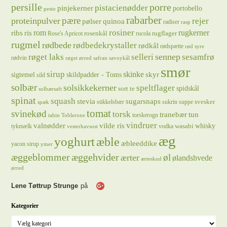
persille
porre
pistacienødder
pinjekerner
portobello
pesto
rabarber
pære
proteinpulver
rejer
pølser
quinoa
radiser
rasp
rosiner
rugkerner
ris
rom
ribs
rosenkål
rugflager
Rose's Apricot
rucola
rugmel
rødbede
rødbedekrystaller
rødkål
rødspætte
rød syre
sennep
røget laks
selleri
sesamfrø
rødvin
røget ørred
safran
savoykål
smør
sirup
skinke
sigtemel
skildpadder - Toms
skyr
sild
solbær
solsikkekerner
speltflager
spidskål
sort te
solbærsaft
spinat
squash
stevia
sugarsnaps
svesker
stikkelsbær
sukrin
suppe
spæk
tomat
svinekød
torsk
tranebær
tun
torskerogn
tahin
Toblerone
vindruer
valnødder
vilde ris
whisky
wasabi
tykmælk
vodka
vesterhavsost
æg
yoghurt
æble
æbleeddike
yacon sirup
ymer
æggeblommer
æggehvider
øl
ærter
ølandshvede
ærteskud
ørred
Lene Tøttrup Strunge
på
Kategorier