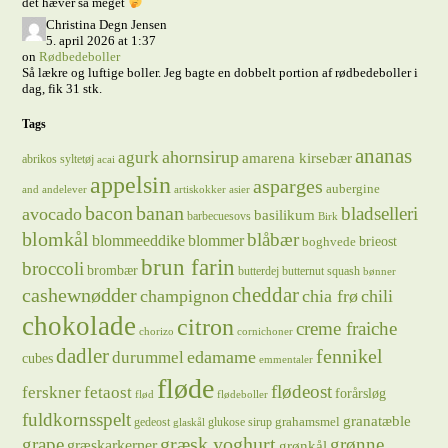
det hæver så meget
Christina Degn Jensen
5. april 2026 at 1:37
on
Rødbedeboller
Så lækre og luftige boller. Jeg bagte en dobbelt portion af rødbedeboller i
dag, fik 31 stk.
Tags
ananas
ahornsirup
agurk
amarena kirsebær
abrikos syltetøj
acai
appelsin
asparges
aubergine
and
andelever
artiskokker
asier
bacon
banan
bladselleri
avocado
basilikum
barbecuesovs
Birk
blomkål
blåbær
blommeeddike
blommer
brieost
boghvede
brun farin
broccoli
brombær
butterdej
butternut squash
bønner
cheddar
cashewnødder
champignon
chia frø
chili
chokolade
citron
creme fraiche
chorizo
cornichoner
dadler
fennikel
edamame
durummel
cubes
emmentaler
fløde
flødeost
ferskner
fetaost
forårsløg
flød
flødeboller
fuldkornsspelt
granatæble
grahamsmel
gedeost
glukose sirup
glaskål
græsk yoghurt
grape
grønne
græskarkerner
grønkål