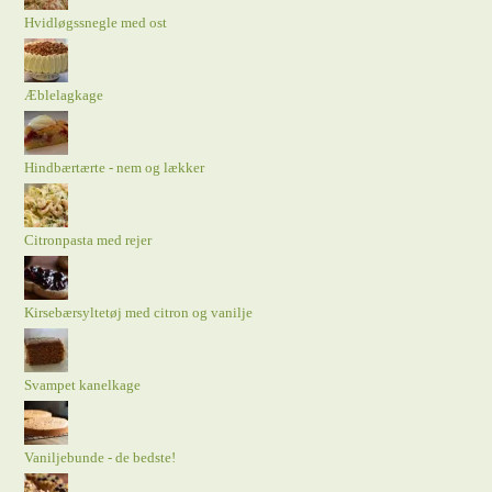
Hvidløgssnegle med ost
Æblelagkage
Hindbærtærte - nem og lækker
Citronpasta med rejer
Kirsebærsyltetøj med citron og vanilje
Svampet kanelkage
Vaniljebunde - de bedste!