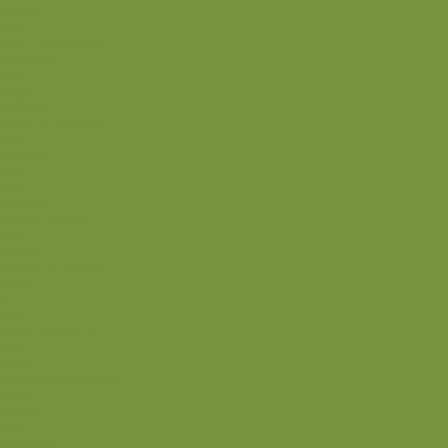
Vegetar
Fisk
Okse- og kalvekød
Svinekød
Wok
Suppe
Tilbehør
Sovse og dressinger
Back
Bagværk
Brød
Kage
Småkager
Cremer og sovse
Back
Dessert
Mousse og fromage
Frugt
Is
Kage
Sovse og toppings
Back
Drikke
Eftertrænings-måltider
Forret
Frokost
Juice
Madpakke