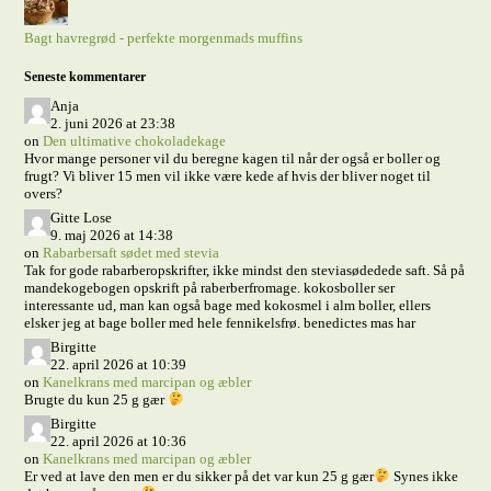
Bagt havregrød - perfekte morgenmads muffins
Seneste kommentarer
Anja
2. juni 2026 at 23:38
on
Den ultimative chokoladekage
Hvor mange personer vil du beregne kagen til når der også er boller og
frugt? Vi bliver 15 men vil ikke være kede af hvis der bliver noget til
overs?
Gitte Lose
9. maj 2026 at 14:38
on
Rabarbersaft sødet med stevia
Tak for gode rabarberopskrifter, ikke mindst den steviasødedede saft. Så på
mandekogebogen opskrift på raberberfromage. kokosboller ser
interessante ud, man kan også bage med kokosmel i alm boller, ellers
elsker jeg at bage boller med hele fennikelsfrø. benedictes mas har
Birgitte
22. april 2026 at 10:39
on
Kanelkrans med marcipan og æbler
Brugte du kun 25 g gær
Birgitte
22. april 2026 at 10:36
on
Kanelkrans med marcipan og æbler
Er ved at lave den men er du sikker på det var kun 25 g gær
Synes ikke