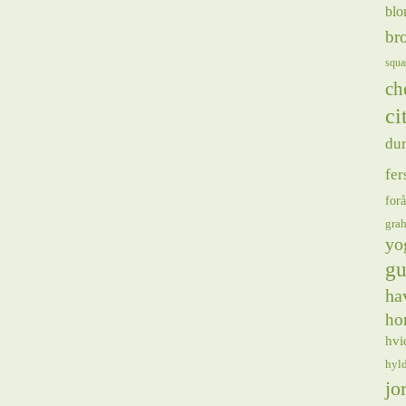
blo
bro
squa
ch
ci
du
fer
forå
gra
yo
gu
ha
ho
hvi
hyl
jo