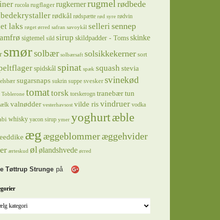
rugmel
rødbede
iner
rugkerner
rugflager
rucola
bedekrystaller
rødkål
rødspætte
rødvin
rød syre
sennep
et laks
selleri
røget ørred
safran
savoykål
sirup
samfrø
skinke
sigtemel
skildpadder - Toms
sild
smør
solbær
solsikkekerner
r
sort
solbærsaft
spinat
squash
peltflager
spidskål
stevia
spæk
svinekød
sugarsnaps
svesker
kelsbær
sukrin
suppe
tomat
torsk
tranebær
tun
torskerogn
Toblerone
vindruer
valnødder
vilde ris
ælk
vodka
vesterhavsost
yoghurt
æble
whisky
abi
yacon sirup
ymer
æg
æggeblommer
æggehvider
eeddike
øl
er
ølandshvede
ærteskud
ørred
e Tøttrup Strunge
på
gorier