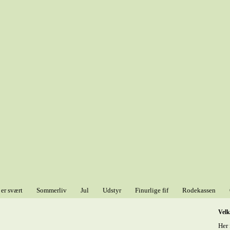
 er svært
Sommerliv
Jul
Udstyr
Finurlige fif
Rodekassen
Vel
Her 