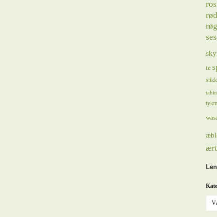
ros
rød
røg
se
sky
s
te
stik
tahin
tykm
was
æbl
ært
Len
Kate