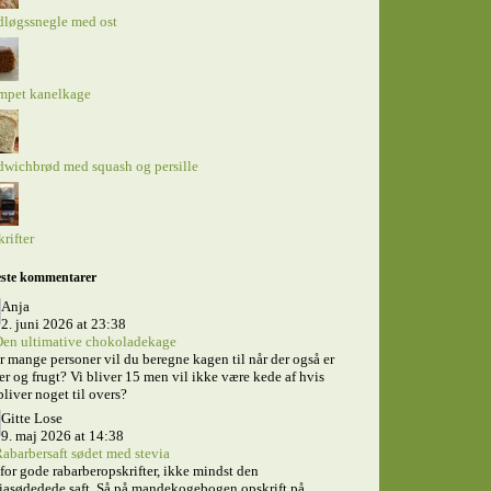
dløgssnegle med ost
mpet kanelkage
wichbrød med squash og persille
rifter
ste kommentarer
Anja
2. juni 2026 at 23:38
en ultimative chokoladekage
 mange personer vil du beregne kagen til når der også er
er og frugt? Vi bliver 15 men vil ikke være kede af hvis
bliver noget til overs?
Gitte Lose
9. maj 2026 at 14:38
abarbersaft sødet med stevia
for gode rabarberopskrifter, ikke mindst den
iasødedede saft. Så på mandekogebogen opskrift på