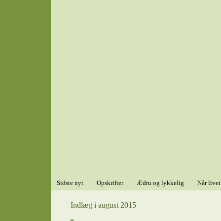
Sidste nyt
Opskrifter
Ædru og lykkelig
Når livet
Indlæg i august 2015