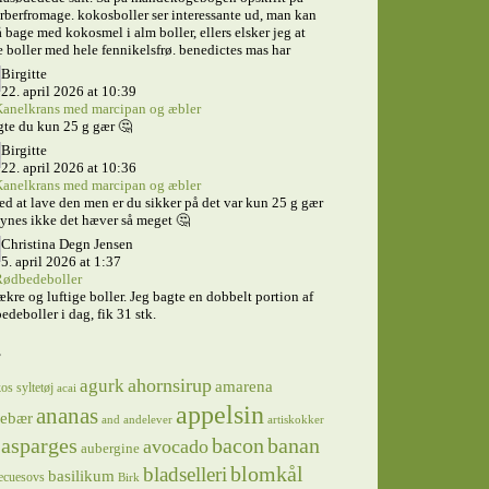
rberfromage. kokosboller ser interessante ud, man kan
 bage med kokosmel i alm boller, ellers elsker jeg at
 boller med hele fennikelsfrø. benedictes mas har
Birgitte
22. april 2026 at 10:39
anelkrans med marcipan og æbler
te du kun 25 g gær 🤔
Birgitte
22. april 2026 at 10:36
anelkrans med marcipan og æbler
ed at lave den men er du sikker på det var kun 25 g gær
ynes ikke det hæver så meget 🤔
Christina Degn Jensen
5. april 2026 at 1:37
ødbedeboller
ækre og luftige boller. Jeg bagte en dobbelt portion af
edeboller i dag, fik 31 stk.
s
ahornsirup
agurk
amarena
os syltetøj
acai
appelsin
ananas
sebær
and
andelever
artiskokker
asparges
bacon
banan
avocado
aubergine
blomkål
bladselleri
basilikum
ecuesovs
Birk