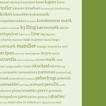
kapers
kanel
kamutmel
karse
aosmør
kalvekød
rtofler
kirsebær
kikærter
kirsebærsirup
kirsebærsaft
kokos
kokosmælk
kokosfiber
kondenseret mælk
kospalmesukker
kondens
kylling
kærnemælk
lakrids
bekød
krebsehaler
lime
ridspulver
løg
laks
løgspirer
lever
majs
majsmel
manchego
cadamia
maizena
mandler
ndelmælk
mango
manitoba mel
rcipan
mayo
mascarpone
melon
mars bar
zzarella
mælk
mynte
mørk
muscovadosirup
oksekød
oliven
tmel
nudler
ost
nougat
Nutella
parmesan
parmaskinke
paranødder
passionsfrugt
in
peberfrugt
tinak
peberrod
peanutbutter
peanuts
kannødder
persille
perlespelt
perleløg
pesto
porre
pistacienødder
jekerner
portobello
rabarber
pære
teinpulver
pølser
quinoa
rejer
ris
rom
ribs
rosenkål
er
Rose's Apricot
rasp