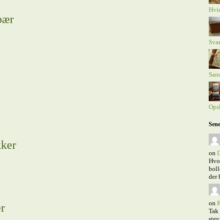
Hvi
bær
Sva
Sand
Opsk
Sene
kker
on
D
Hvor
boll
der 
on
R
r
Tak 
stev