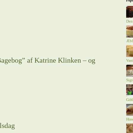
Popu
Den
Æbl
gebog” af Katrine Klinken – og
Van
Sig
Gift
Hind
elsdag