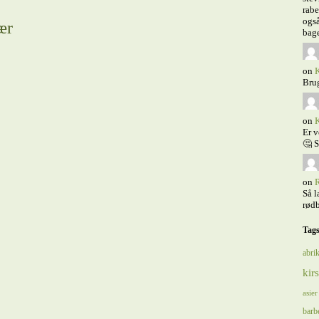
rabe
også
ær
bage
on
K
Brug
on
K
Er v
🤔 S
on
R
Så l
rødb
Tag
abrik
kir
asier
barb