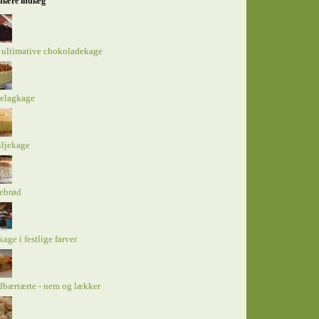
lære indlæg
 ultimative chokoladekage
elagkage
iljekage
tebrød
kage i festlige farver
bærtærte - nem og lækker