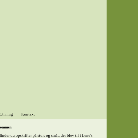
Om mig
Kontakt
kommen
finder du opskrifter på stort og småt, der blev til i Lene's