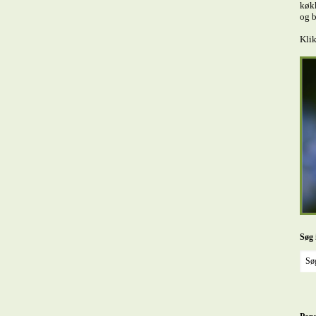
køkk
og b
Klik
Søg 