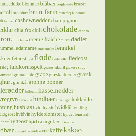
blåbær
mmeeddike
blommer
brieost
boghvede
brun farin
ccoli
brombær
butterdej
butternut
cashewnødder
champignon
sh
bønner
chokolade
eddar
chia frø
chili
chorizo
tron
dadler
creme fraiche
cubes
cornichoner
fennikel
edamame
rummel
emmentaler
fløde
flødeost
skner
fetaost
flød
flødeboller
fuldkornsspelt
rsløg
gedeost
glukose sirup
glaskål
græsk
grape
græskarkerner
granatæble
hamsmel
ghurt
grønne bønner
grønkål
lerødder
hasselnødder
halloumi
hindbær
vregryn
hokkaido
havreklid
hirseflager
husblas
nning
hvidkål
hvidløg
hvid hvede
hyldeblomster
hvidvin
dløgsost
hyldeblomstsaft
hytteost
hørfrø
ingefær
is
debær
isvafler
kakao
rdbær
kaffe
jordskokker
jordnødder