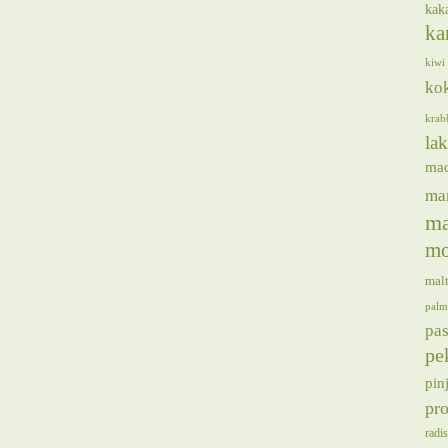
kak
ka
kiwi
ko
krab
lak
ma
ma
ma
mo
mal
palm
pas
pe
pin
pro
radis