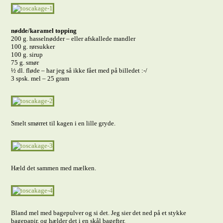
nødde/karamel topping
200 g. hasselnødder – eller afskallede mandler
100 g. rørsukker
100 g. sirup
75 g. smør
½ dl. fløde – har jeg så ikke fået med på billedet :-/
3 spsk. mel – 25 gram
Smelt smørret til kagen i en lille gryde.
Hæld det sammen med mælken.
Bland mel med bagepulver og si det. Jeg sier det ned på et stykke
bagepapir, og hælder det i en skål bagefter.