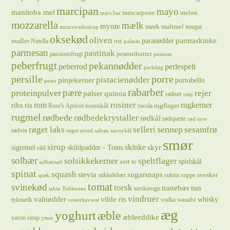
marcipan
mayo
manitoba mel
mascarpone
melon
mars bar
mozzarella
mælk
mynte
mørk maltmel
nougat
muscovadosirup
oksekød
oliven
parmaskinke
paranødder
nudler
ost
Nutella
palmin
parmesan
pastinak
peanutbutter
passionsfrugt
peanuts
peberfrugt
pekannødder
peberrod
perlespelt
perleløg
persille
porre
pistacienødder
pinjekerner
portobello
pesto
rabarber
pære
proteinpulver
rejer
pølser
quinoa
radiser
rasp
rosiner
rugkerner
ris
rom
ribs
rosenkål
rugflager
Rose's Apricot
rucola
rugmel
rødbede
rødbedekrystaller
rødkål
rødspætte
rød syre
sennep
røget laks
selleri
sesamfrø
rødvin
røget ørred
safran
savoykål
smør
sirup
skinke
sigtemel
skildpadder - Toms
skyr
sild
solbær
solsikkekerner
speltflager
spidskål
sort te
solbærsaft
spinat
squash
stevia
sugarsnaps
svesker
stikkelsbær
sukrin
suppe
spæk
tomat
svinekød
torsk
tranebær
tun
torskerogn
tahin
Toblerone
vindruer
valnødder
vilde ris
whisky
wasabi
tykmælk
vodka
vesterhavsost
æg
yoghurt
æble
æbleeddike
yacon sirup
ymer