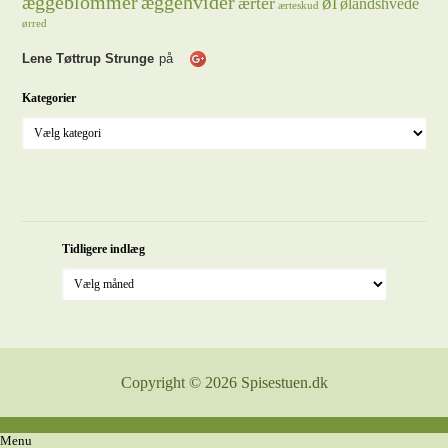
æggeblommer
æggehvider
øl
ærter
ølandshvede
ærteskud
ørred
Lene Tøttrup Strunge
på
Kategorier
Tidligere indlæg
Copyright © 2026 Spisestuen.dk
Menu