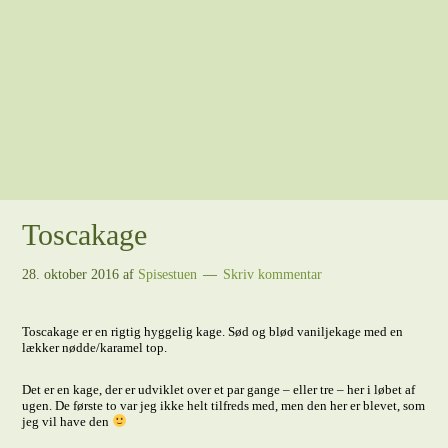
Toscakage
28. oktober 2016
af
Spisestuen
Skriv kommentar
Toscakage er en rigtig hyggelig kage. Sød og blød vaniljekage med en
lækker nødde/karamel top.
Det er en kage, der er udviklet over et par gange – eller tre – her i løbet af
ugen. De første to var jeg ikke helt tilfreds med, men den her er blevet, som
jeg vil have den