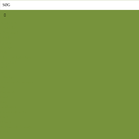
Sidste nyt
Opskrifter
Aftensmad
Omelet
Fjerkræ
Vegetar
Fisk
Okse- og kalvekød
Svinekød
Wok
Suppe
Tilbehør
Sovse og dressinger
Back
Bagværk
Brød
Kage
Småkager
Cremer og sovse
Back
Dessert
Mousse og fromage
Frugt
Is