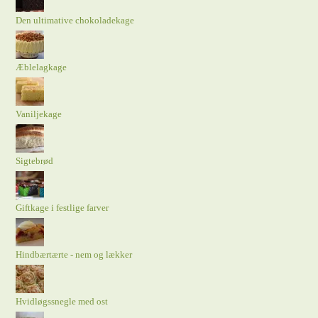
Den ultimative chokoladekage
Æblelagkage
Vaniljekage
Sigtebrød
Giftkage i festlige farver
Hindbærtærte - nem og lækker
Hvidløgssnegle med ost