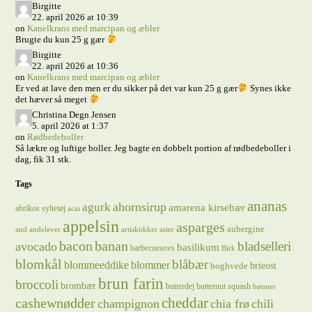
Birgitte
22. april 2026 at 10:39
on
Kanelkrans med marcipan og æbler
Brugte du kun 25 g gær
Birgitte
22. april 2026 at 10:36
on
Kanelkrans med marcipan og æbler
Er ved at lave den men er du sikker på det var kun 25 g gær
Synes ikke
det hæver så meget
Christina Degn Jensen
5. april 2026 at 1:37
on
Rødbedeboller
Så lækre og luftige boller. Jeg bagte en dobbelt portion af rødbedeboller i
dag, fik 31 stk.
Tags
ananas
ahornsirup
agurk
amarena kirsebær
abrikos syltetøj
acai
appelsin
asparges
aubergine
and
andelever
artiskokker
asier
bacon
banan
bladselleri
avocado
basilikum
barbecuesovs
Birk
blomkål
blåbær
blommeeddike
blommer
brieost
boghvede
brun farin
broccoli
brombær
butterdej
butternut squash
bønner
cheddar
cashewnødder
champignon
chia frø
chili