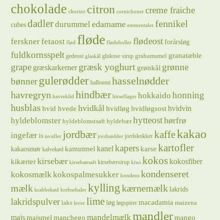
chokolade
citron
creme fraiche
chorizo
cornichoner
dadler
fennikel
edamame
durummel
cubes
emmentaler
fløde
flødeost
ferskner
fetaost
forårsløg
flød
flødeboller
fuldkornsspelt
granatæble
grahamsmel
gedeost
glukose sirup
glaskål
græsk yoghurt
grape
grønne
græskarkerner
grønkål
gulerødder
hasselnødder
bønner
halloumi
hindbær
havregryn
honning
hokkaido
havreklid
hirseflager
husblas
hvidkål
hvidløg
hvidvin
hvid hvede
hvidløgsost
hytteost
hørfrø
hyldeblomster
hyldeblomstsaft
hyldebær
kakao
jordbær
kaffe
ingefær
is
jordskokker
isvafler
jordnødder
kartofler
kapers
kanel
kamutmel
karse
kakaosmør
kalvekød
kokos
kirsebær
kikærter
kokosfiber
kirsebærsirup
kirsebærsaft
kiwi
kondenseret
kokosmælk
kokospalmesukker
kondens
kylling
mælk
kærnemælk
lakrids
krabbekød
krebsehaler
lime
lakridspulver
løg
macadamia
laks
maizena
løgspirer
lever
mandler
majs
mandelmælk
majsmel
manchego
mango