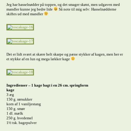
Jeg har hasselnødder på toppen, og det smager skønt, men udgaven med
mandler kunne jeg bedre lide
Så note til mig selv: Hasselnødderne
skiftes ud med mandler
Det er lidt svært at skære helt skarpe og pæne stykker af kagen, men her er
et stykke af en lun og mega lækker kage
Ingredienser – 1 kage bagt i en 26 cm. springform
kage
3 æg
150 g. rørsukker
korn af 1 vaniljestang
150 g. smør
1 dl. mælk
250 g. hvedemel
1½ tsk. bagepulver