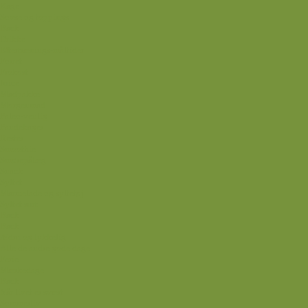
Kage
Sovse og toppings
Back
Drikke
Eftertrænings-måltider
Forret
Frokost
Juice
Madpakke
Morgenmad
Paleo-venlig
Pandekager
Rester
Smoothie
Smørepålæg
Snack
Syltet
Marmelade og syltetøj
Syltet surt
Back
Back
Ædru og lykkelig
Alle de andre gode dage
Ferie
Mærkedage
Back
Når livet er svært
Sommerliv