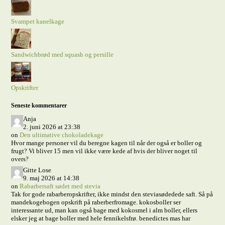
Svampet kanelkage
Sandwichbrød med squash og persille
Opskrifter
Seneste kommentarer
Anja
2. juni 2026 at 23:38
on
Den ultimative chokoladekage
Hvor mange personer vil du beregne kagen til når der også er boller og
frugt? Vi bliver 15 men vil ikke være kede af hvis der bliver noget til
overs?
Gitte Lose
9. maj 2026 at 14:38
on
Rabarbersaft sødet med stevia
Tak for gode rabarberopskrifter, ikke mindst den steviasødedede saft. Så på
mandekogebogen opskrift på raberberfromage. kokosboller ser
interessante ud, man kan også bage med kokosmel i alm boller, ellers
elsker jeg at bage boller med hele fennikelsfrø. benedictes mas har