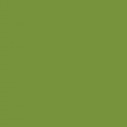
Aftensmad
Omelet
Fjerkræ
Vegetar
Fisk
Okse- og kalvekød
Svinekød
Wok
Suppe
Tilbehør
Sovse og dressinger
Back
Bagværk
Brød
Kage
Småkager
Cremer og sovse
Back
Dessert
Mousse og fromage
Frugt
Is
Kage
Sovse og toppings
Back
Drikke
Eftertrænings-måltider
Forret