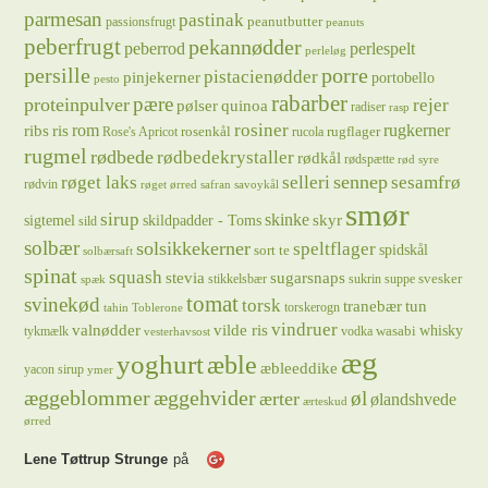
parmesan
pastinak
peanutbutter
passionsfrugt
peanuts
peberfrugt
pekannødder
peberrod
perlespelt
perleløg
persille
porre
pistacienødder
pinjekerner
portobello
pesto
rabarber
pære
proteinpulver
rejer
pølser
quinoa
radiser
rasp
rosiner
rugkerner
ris
rom
ribs
rosenkål
rugflager
Rose's Apricot
rucola
rugmel
rødbede
rødbedekrystaller
rødkål
rødspætte
rød syre
sennep
røget laks
selleri
sesamfrø
rødvin
røget ørred
safran
savoykål
smør
sirup
skinke
sigtemel
skildpadder - Toms
skyr
sild
solbær
solsikkekerner
speltflager
spidskål
sort te
solbærsaft
spinat
squash
stevia
sugarsnaps
svesker
stikkelsbær
sukrin
suppe
spæk
tomat
svinekød
torsk
tranebær
tun
torskerogn
tahin
Toblerone
vindruer
valnødder
vilde ris
whisky
wasabi
tykmælk
vodka
vesterhavsost
æg
yoghurt
æble
æbleeddike
yacon sirup
ymer
æggeblommer
æggehvider
øl
ærter
ølandshvede
ærteskud
ørred
Lene Tøttrup Strunge
på