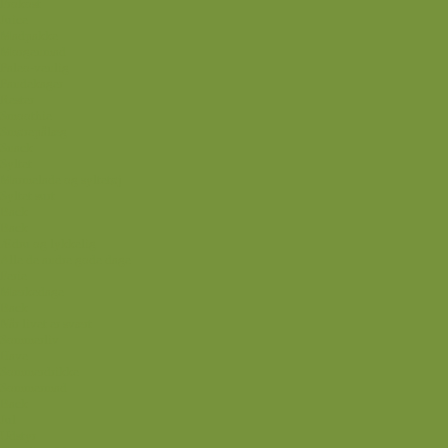
Frokost
Juice
Madpakke
Morgenmad
Paleo-venlig
Pandekager
Rester
Smoothie
Smørepålæg
Snack
Syltet
Marmelade og syltetøj
Syltet surt
Back
Back
Ædru og lykkelig
Alle de andre gode dage
Ferie
Mærkedage
Back
Når livet er svært
Sommerliv
Have
Sommerdrikke
Sommermad
Back
Jul
Udstyr