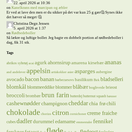
22. april 2026 at 10:36
on
Kanelkrans med marcipan og æbler
Er ved at lave den men er du sikker på det var kun 25 g gær🤔 Synes ikke
det hæver så meget 🤔
Christina Degn Jensen
5. april 2026 at 1:37
on
Rødbedeboller
Så lækre og luftige boller. Jeg bagte en dobbelt portion af rødbedeboller i
dag, fik 31 stk.
Tags
ananas
ahornsirup
agurk
amarena kirsebær
abrikos syltetøj
acai
appelsin
asparges
aubergine
and
andelever
artiskokker
asier
bacon
banan
bladselleri
avocado
basilikum
barbecuesovs
Birk
blomkål
blåbær
blommeeddike
blommer
brieost
boghvede
brun farin
broccoli
brombær
butterdej
butternut squash
bønner
cheddar
cashewnødder
champignon
chia frø
chili
chokolade
citron
creme fraiche
chorizo
cornichoner
dadler
fennikel
edamame
durummel
cubes
emmentaler
fløde
flødeost
ferskner
fetaost