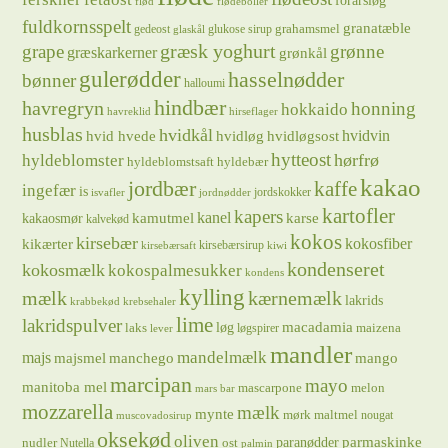
forårsløg
flød
flødeboller
fuldkornsspelt
granatæble
grahamsmel
gedeost
glukose sirup
glaskål
græsk yoghurt
grape
grønne
græskarkerner
grønkål
gulerødder
hasselnødder
bønner
halloumi
hindbær
havregryn
honning
hokkaido
havreklid
hirseflager
husblas
hvidkål
hvidløg
hvidvin
hvid hvede
hvidløgsost
hytteost
hørfrø
hyldeblomster
hyldeblomstsaft
hyldebær
kakao
jordbær
kaffe
ingefær
is
jordskokker
isvafler
jordnødder
kartofler
kapers
kanel
kamutmel
karse
kakaosmør
kalvekød
kokos
kirsebær
kikærter
kokosfiber
kirsebærsirup
kirsebærsaft
kiwi
kondenseret
kokosmælk
kokospalmesukker
kondens
kylling
mælk
kærnemælk
lakrids
krabbekød
krebsehaler
lime
lakridspulver
løg
macadamia
laks
maizena
løgspirer
lever
mandler
majs
mandelmælk
majsmel
manchego
mango
marcipan
mayo
manitoba mel
mascarpone
melon
mars bar
mozzarella
mælk
mynte
mørk maltmel
nougat
muscovadosirup
oksekød
oliven
parmaskinke
paranødder
nudler
ost
Nutella
palmin