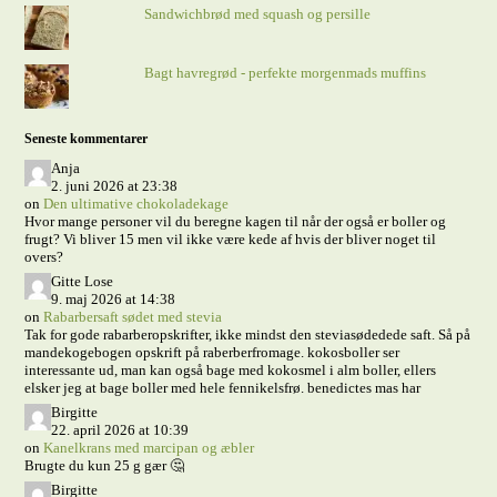
Sandwichbrød med squash og persille
Bagt havregrød - perfekte morgenmads muffins
Seneste kommentarer
Anja
2. juni 2026 at 23:38
on
Den ultimative chokoladekage
Hvor mange personer vil du beregne kagen til når der også er boller og
frugt? Vi bliver 15 men vil ikke være kede af hvis der bliver noget til
overs?
Gitte Lose
9. maj 2026 at 14:38
on
Rabarbersaft sødet med stevia
Tak for gode rabarberopskrifter, ikke mindst den steviasødedede saft. Så på
mandekogebogen opskrift på raberberfromage. kokosboller ser
interessante ud, man kan også bage med kokosmel i alm boller, ellers
elsker jeg at bage boller med hele fennikelsfrø. benedictes mas har
Birgitte
22. april 2026 at 10:39
on
Kanelkrans med marcipan og æbler
Brugte du kun 25 g gær 🤔
Birgitte