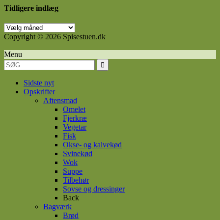
Tidligere indlæg
Tidligere
indlæg
Copyright © 2026 Spisestuen.dk
Menu
Sidste nyt
Opskrifter
Aftensmad
Omelet
Fjerkræ
Vegetar
Fisk
Okse- og kalvekød
Svinekød
Wok
Suppe
Tilbehør
Sovse og dressinger
Back
Bagværk
Brød