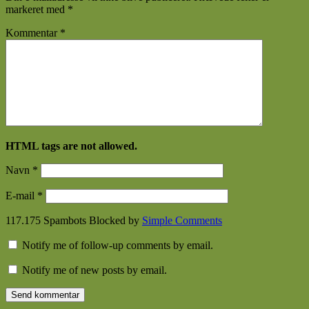
markeret med
*
Kommentar
*
HTML tags are not allowed.
Navn
*
E-mail
*
117.175 Spambots Blocked by
Simple Comments
Notify me of follow-up comments by email.
Notify me of new posts by email.