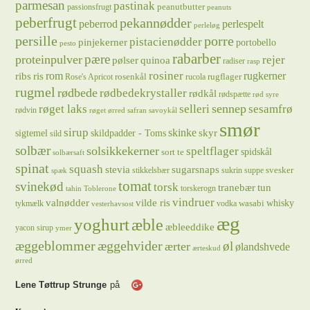
parmesan
pastinak
peanutbutter
passionsfrugt
peanuts
peberfrugt
pekannødder
peberrod
perlespelt
perleløg
persille
porre
pistacienødder
pinjekerner
portobello
pesto
rabarber
pære
proteinpulver
rejer
pølser
quinoa
radiser
rasp
rosiner
rugkerner
ris
rom
ribs
rosenkål
rugflager
Rose's Apricot
rucola
rugmel
rødbede
rødbedekrystaller
rødkål
rødspætte
rød syre
sennep
røget laks
selleri
sesamfrø
rødvin
røget ørred
safran
savoykål
smør
sirup
skinke
sigtemel
skildpadder - Toms
skyr
sild
solbær
solsikkekerner
speltflager
spidskål
sort te
solbærsaft
spinat
squash
stevia
sugarsnaps
svesker
stikkelsbær
sukrin
suppe
spæk
tomat
svinekød
torsk
tranebær
tun
torskerogn
tahin
Toblerone
vindruer
valnødder
vilde ris
whisky
wasabi
tykmælk
vodka
vesterhavsost
æg
yoghurt
æble
æbleeddike
yacon sirup
ymer
æggeblommer
æggehvider
øl
ærter
ølandshvede
ærteskud
ørred
Lene Tøttrup Strunge
på