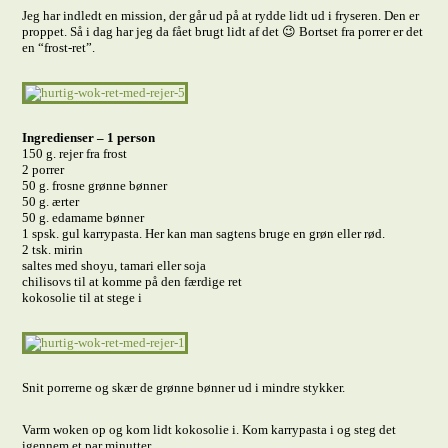
Jeg har indledt en mission, der går ud på at rydde lidt ud i fryseren. Den er
proppet. Så i dag har jeg da fået brugt lidt af det 😉 Bortset fra porrer er det
en “frost-ret”.
Ingredienser – 1 person
150 g. rejer fra frost
2 porrer
50 g. frosne grønne bønner
50 g. ærter
50 g. edamame bønner
1 spsk. gul karrypasta. Her kan man sagtens bruge en grøn eller rød.
2 tsk. mirin
saltes med shoyu, tamari eller soja
chilisovs til at komme på den færdige ret
kokosolie til at stege i
Snit porrerne og skær de grønne bønner ud i mindre stykker.
Varm woken op og kom lidt kokosolie i. Kom karrypasta i og steg det
igennem et par minutter.