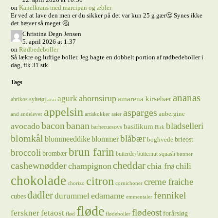
on
Kanelkrans med marcipan og æbler
Er ved at lave den men er du sikker på det var kun 25 g gær🤔 Synes ikke
det hæver så meget 🤔
Christina Degn Jensen
5. april 2026 at 1:37
on
Rødbedeboller
Så lækre og luftige boller. Jeg bagte en dobbelt portion af rødbedeboller i
dag, fik 31 stk.
Tags
ananas
ahornsirup
agurk
amarena kirsebær
abrikos syltetøj
acai
appelsin
asparges
aubergine
and
andelever
artiskokker
asier
bacon
banan
bladselleri
avocado
basilikum
barbecuesovs
Birk
blomkål
blåbær
blommeeddike
blommer
brieost
boghvede
brun farin
broccoli
brombær
butterdej
butternut squash
bønner
cheddar
cashewnødder
champignon
chia frø
chili
chokolade
citron
creme fraiche
chorizo
cornichoner
dadler
fennikel
edamame
durummel
cubes
emmentaler
fløde
flødeost
ferskner
fetaost
forårsløg
flød
flødeboller