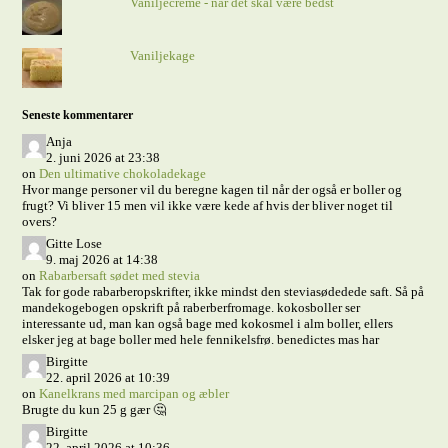
Vaniljecreme - når det skal være bedst
Vaniljekage
Seneste kommentarer
Anja
2. juni 2026 at 23:38
on
Den ultimative chokoladekage
Hvor mange personer vil du beregne kagen til når der også er boller og
frugt? Vi bliver 15 men vil ikke være kede af hvis der bliver noget til
overs?
Gitte Lose
9. maj 2026 at 14:38
on
Rabarbersaft sødet med stevia
Tak for gode rabarberopskrifter, ikke mindst den steviasødedede saft. Så på
mandekogebogen opskrift på raberberfromage. kokosboller ser
interessante ud, man kan også bage med kokosmel i alm boller, ellers
elsker jeg at bage boller med hele fennikelsfrø. benedictes mas har
Birgitte
22. april 2026 at 10:39
on
Kanelkrans med marcipan og æbler
Brugte du kun 25 g gær 🤔
Birgitte
22. april 2026 at 10:36