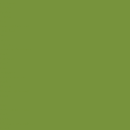
Aftensmad
Omelet
Fjerkræ
Vegetar
Fisk
Okse- og kalvekød
Svinekød
Wok
Suppe
Tilbehør
Sovse og dressinger
Back
Bagværk
Brød
Kage
Småkager
Cremer og sovse
Back
Dessert
Mousse og fromage
Frugt
Is
Kage
Sovse og toppings
Back
Drikke
Eftertrænings-måltider
Forret