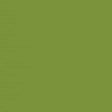
Frokost
Juice
Madpakke
Morgenmad
Paleo-venlig
Pandekager
Rester
Smoothie
Smørepålæg
Snack
Syltet
Marmelade og syltetøj
Syltet surt
Back
Back
Ædru og lykkelig
Alle de andre gode dage
Ferie
Mærkedage
Back
Når livet er svært
Sommerliv
Have
Sommerdrikke
Sommermad
Back
Jul
Udstyr