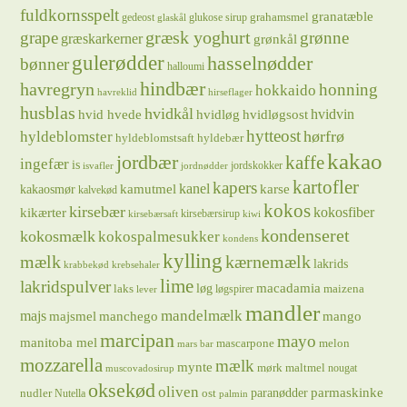
fuldkornsspelt
granatæble
grahamsmel
gedeost
glukose sirup
glaskål
græsk yoghurt
grape
grønne
græskarkerner
grønkål
gulerødder
hasselnødder
bønner
halloumi
hindbær
havregryn
honning
hokkaido
havreklid
hirseflager
husblas
hvidkål
hvidløg
hvidvin
hvid hvede
hvidløgsost
hytteost
hørfrø
hyldeblomster
hyldeblomstsaft
hyldebær
kakao
jordbær
kaffe
ingefær
is
jordskokker
isvafler
jordnødder
kartofler
kapers
kanel
kamutmel
karse
kakaosmør
kalvekød
kokos
kirsebær
kikærter
kokosfiber
kirsebærsirup
kirsebærsaft
kiwi
kondenseret
kokosmælk
kokospalmesukker
kondens
kylling
mælk
kærnemælk
lakrids
krabbekød
krebsehaler
lime
lakridspulver
løg
macadamia
laks
maizena
løgspirer
lever
mandler
majs
mandelmælk
majsmel
manchego
mango
marcipan
mayo
manitoba mel
mascarpone
melon
mars bar
mozzarella
mælk
mynte
mørk maltmel
nougat
muscovadosirup
oksekød
oliven
parmaskinke
paranødder
nudler
ost
Nutella
palmin