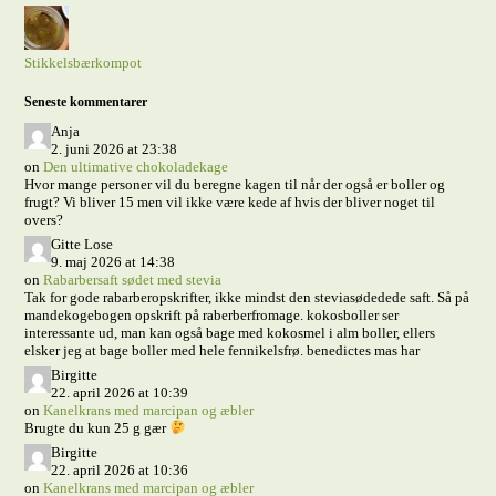
Stikkelsbærkompot
Seneste kommentarer
Anja
2. juni 2026 at 23:38
on
Den ultimative chokoladekage
Hvor mange personer vil du beregne kagen til når der også er boller og
frugt? Vi bliver 15 men vil ikke være kede af hvis der bliver noget til
overs?
Gitte Lose
9. maj 2026 at 14:38
on
Rabarbersaft sødet med stevia
Tak for gode rabarberopskrifter, ikke mindst den steviasødedede saft. Så på
mandekogebogen opskrift på raberberfromage. kokosboller ser
interessante ud, man kan også bage med kokosmel i alm boller, ellers
elsker jeg at bage boller med hele fennikelsfrø. benedictes mas har
Birgitte
22. april 2026 at 10:39
on
Kanelkrans med marcipan og æbler
Brugte du kun 25 g gær
Birgitte
22. april 2026 at 10:36
on
Kanelkrans med marcipan og æbler