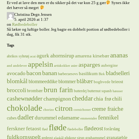
Er ved at lave den men er du sikker på det var kun 25 g gær
Synes ikke
det hæver så meget
Christina Degn Jensen
5. april 2026 at 1:37
on
Rødbedeboller
Så lækre og luftige boller. Jeg bagte en dobbelt portion af rødbedeboller i
dag, fik 31 stk.
Tags
ananas
ahornsirup
agurk
amarena kirsebær
abrikos syltetøj
acai
appelsin
asparges
aubergine
and
andelever
artiskokker
asier
bacon
banan
bladselleri
avocado
basilikum
barbecuesovs
Birk
blomkål
blåbær
blommeeddike
blommer
brieost
boghvede
brun farin
broccoli
brombær
butterdej
butternut squash
bønner
cheddar
cashewnødder
champignon
chia frø
chili
chokolade
citron
creme fraiche
chorizo
cornichoner
dadler
fennikel
edamame
durummel
cubes
emmentaler
fløde
flødeost
ferskner
fetaost
forårsløg
flød
flødeboller
fuldkornsspelt
granatæble
grahamsmel
gedeost
glukose sirup
glaskål