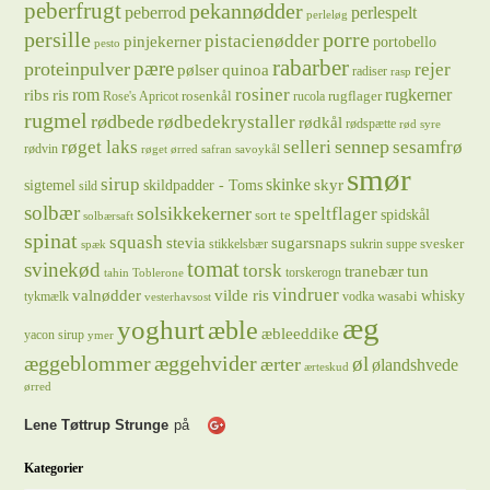
peberfrugt
pekannødder
peberrod
perlespelt
perleløg
persille
porre
pistacienødder
pinjekerner
portobello
pesto
rabarber
pære
proteinpulver
rejer
pølser
quinoa
radiser
rasp
rosiner
rugkerner
ris
rom
ribs
rosenkål
rugflager
Rose's Apricot
rucola
rugmel
rødbede
rødbedekrystaller
rødkål
rødspætte
rød syre
sennep
røget laks
selleri
sesamfrø
rødvin
røget ørred
safran
savoykål
smør
sirup
skinke
sigtemel
skildpadder - Toms
skyr
sild
solbær
solsikkekerner
speltflager
spidskål
sort te
solbærsaft
spinat
squash
stevia
sugarsnaps
svesker
stikkelsbær
sukrin
suppe
spæk
tomat
svinekød
torsk
tranebær
tun
torskerogn
tahin
Toblerone
vindruer
valnødder
vilde ris
whisky
wasabi
tykmælk
vodka
vesterhavsost
æg
yoghurt
æble
æbleeddike
yacon sirup
ymer
æggeblommer
æggehvider
øl
ærter
ølandshvede
ærteskud
ørred
Lene Tøttrup Strunge
på
Kategorier