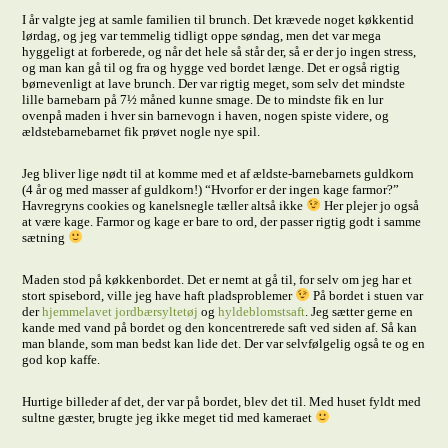
I år valgte jeg at samle familien til brunch. Det krævede noget køkkentid
lørdag, og jeg var temmelig tidligt oppe søndag, men det var mega
hyggeligt at forberede, og når det hele så står der, så er der jo ingen stress,
og man kan gå til og fra og hygge ved bordet længe. Det er også rigtig
børnevenligt at lave brunch. Der var rigtig meget, som selv det mindste
lille barnebarn på 7½ måned kunne smage. De to mindste fik en lur
ovenpå maden i hver sin barnevogn i haven, nogen spiste videre, og
ældstebarnebarnet fik prøvet nogle nye spil.
Jeg bliver lige nødt til at komme med et af ældste-barnebarnets guldkorn
(4 år og med masser af guldkorn!) “Hvorfor er der ingen kage farmor?”
Havregryns cookies og kanelsnegle tæller altså ikke
Her plejer jo også
at være kage. Farmor og kage er bare to ord, der passer rigtig godt i samme
sætning
Maden stod på køkkenbordet. Det er nemt at gå til, for selv om jeg har et
stort spisebord, ville jeg have haft pladsproblemer
På bordet i stuen var
der
hjemmelavet jordbærsyltetøj
og
hyldeblomstsaft
. Jeg sætter gerne en
kande med vand på bordet og den koncentrerede saft ved siden af. Så kan
man blande, som man bedst kan lide det. Der var selvfølgelig også te og en
god kop kaffe.
Hurtige billeder af det, der var på bordet, blev det til. Med huset fyldt med
sultne gæster, brugte jeg ikke meget tid med kameraet