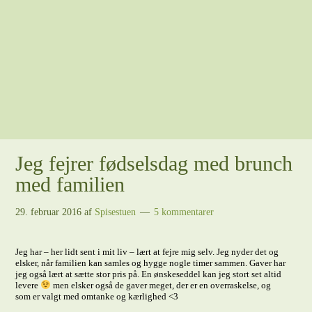
Jeg fejrer fødselsdag med brunch
med familien
29. februar 2016
af
Spisestuen
5 kommentarer
Jeg har – her lidt sent i mit liv – lært at fejre mig selv. Jeg nyder det og
elsker, når familien kan samles og hygge nogle timer sammen. Gaver har
jeg også lært at sætte stor pris på. En ønskeseddel kan jeg stort set altid
levere
men elsker også de gaver meget, der er en overraskelse, og
som er valgt med omtanke og kærlighed <3