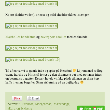
Ko-ost (kalder vi den), brieost og mild cheddar skåret i stænger.
Majsboller
,
bondebrød
og
havregryns cookies
med chokolade.
Til aften var vi to gamle inde og spise på Hereford
Löjrom med rødløg,
creme fraiche og blinis til forret og den skønneste bøf med pommes frites
og bearnaise bagefter. Dessert havde vi ikke plads til, men en skøn kop
kaffe hjemme bagefter. Skøn afslutning på en dejlig dag
Skrevet i:
Frokost
,
Morgenmad
,
Mærkedage
,
Ædru og lykkelig