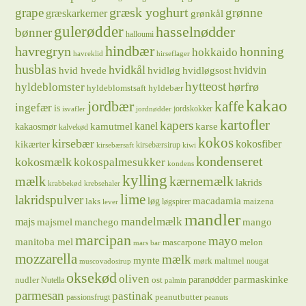
græsk yoghurt
grape
grønne
græskarkerner
grønkål
gulerødder
hasselnødder
bønner
halloumi
hindbær
havregryn
honning
hokkaido
havreklid
hirseflager
husblas
hvidkål
hvidløg
hvidvin
hvid hvede
hvidløgsost
hytteost
hørfrø
hyldeblomster
hyldeblomstsaft
hyldebær
kakao
jordbær
kaffe
ingefær
is
jordskokker
isvafler
jordnødder
kartofler
kapers
kanel
kamutmel
karse
kakaosmør
kalvekød
kokos
kirsebær
kikærter
kokosfiber
kirsebærsirup
kirsebærsaft
kiwi
kondenseret
kokosmælk
kokospalmesukker
kondens
kylling
mælk
kærnemælk
lakrids
krabbekød
krebsehaler
lime
lakridspulver
løg
macadamia
laks
maizena
løgspirer
lever
mandler
majs
mandelmælk
majsmel
manchego
mango
marcipan
mayo
manitoba mel
mascarpone
melon
mars bar
mozzarella
mælk
mynte
mørk maltmel
nougat
muscovadosirup
oksekød
oliven
parmaskinke
paranødder
nudler
ost
Nutella
palmin
parmesan
pastinak
peanutbutter
passionsfrugt
peanuts