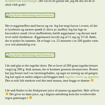
Koldhævede kanelsnegle
. Det var en ret genial idé, jeg fik der, for de er
altså vildt gode!
Her er æggemuffins med bacon og ost. Jeg har stegt bacon i ovnen, til det
er lysebrunt og næsten sprødt (1 skive pr. muffin). Jeg har lagt en
baconskive rundt i hver muffinsform, hældt æggemasse i og drysset med
revet mild cheddarost. Æggemassen lavede jeg af 11 æg og 1½ dl. fløde,
der er pisket let sammen. De er bagt i ca. 25 minutter i en 200 grader varm
ovn ved almindelig ovn.
I de små glas er der ingefær shots. Det er lavet af 200 gram ingefær (renset
vægt) og 300 g. frisk ananas, der er kommet gennem slowjuiceren. Resten
har jeg frosset ned i en isterningebakke, og tager en terning op ad gangen.
Jeg har også en anden udgave på bloggen med
ingefær, citron og appelsin
.
Den er nok lidt stærkere end den med ananas, men begge er skønne
I de små flasker er der friskpresset juice af ananas og appelsin. Halv af hver
Det giver en skøn juice, og i dagens anledning kom der overhovedet
ingen grøntsager i