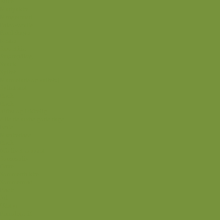
Juice
Madpakke
Morgenmad
Paleo-venlig
Pandekager
Rester
Smoothie
Smørepålæg
Snack
Syltet
Marmelade og syltetøj
Syltet surt
Back
Back
Ædru og lykkelig
Alle de andre gode dage
Ferie
Mærkedage
Back
Når livet er svært
Sommerliv
Have
Sommerdrikke
Sommermad
Back
Jul
Udstyr
Finurlige fif