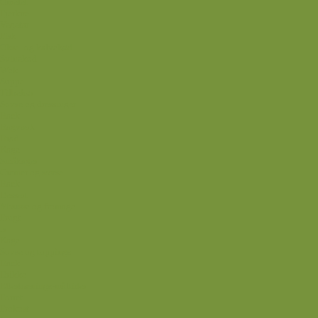
Omelet
Fjerkræ
Vegetar
Fisk
Okse- og kalvekød
Svinekød
Wok
Suppe
Tilbehør
Sovse og dressinger
Back
Bagværk
Brød
Kage
Småkager
Cremer og sovse
Back
Dessert
Mousse og fromage
Frugt
Is
Kage
Sovse og toppings
Back
Drikke
Eftertrænings-måltider
Forret
Frokost