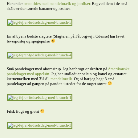
Her er der
smoothies med mandelmælk og jordbær
. Bagved dem i de små
skåle er der tørrede bananer og rosiner.
En af byens bedste slagtere (Slagteren på Fåborgvej i Odense) har lavet
leverpostej og spegepølse
Små pandekager med ahornsirup. Jeg har brugt opskriften på
Amerikanske
pandekager med appelsin
. Jeg har undladt appelsin og kanel og erstattet
kærnemælken med 3½ dl.
mandelmælk
. Og så har jeg bagt 3 små
pandekager ad gangen på panden i stedet for de noget større
Frisk frugt og grønt