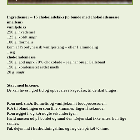
Ingredienser – 15 chokoladekiks (to bunde med chokolademasse
imellem)
vaniljekiks
250 g. hvedemel
125 g. koldt smør
100 g. flormelis
korn af ½ polynesisk vaniljestang – eller 1 almindelig
1 æg
chokolademasse
150 g. god mørk 70% chokolade – jeg har brugt Callebaut
150 g. kondenseret sødet mælk
20 g. smør
Start med kiksene
.
De kan laves i god tid og opbevares i kagedåse, til de skal bruges.
Kom mel, smør, flormelis og vaniljekorn i foodprocessoren.
Kør til blandingen er som fine krummer. Tager få sekunder.
Kom ægget i, og kør nogle sekunder igen.
Hæld massen ud på bordet og saml den. Dejen skal ikke æltes, kun lige
samles.
Pak dejen ind i husholdningsfilm, og læg den på køl ½ time.