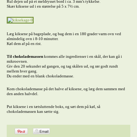
Rul dejen ud på et meldrysset bord i ca. 3 mm’s tykkelse.
Skær kiksene ud i en størrelse på 5 x 7½ cm.
Læg kiksene på bageplade, og bag dem i en 180 grader varm ovn ved
almindelig ovn i 8-10 minutter.
Køl dem af på en rist.
Til chokolademassen
kommes alle ingredienser i en skål, der kan gå i
mikroovnen.
Giv den 20 sekunder ad gangen, og tag skålen ud, og rør godt rundt
mellem hver gang.
Du ender med en blank chokolademasse.
Kom chokolademasse på det halve af kiksene, og læg dem sammen med
den anden halvdel.
Put kiksene i en tætsluttende boks, og sæt dem på køl, så
chokolademassen kan sætte sig.