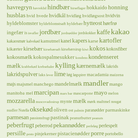
hindbær
havregryn
honning
hokkaido
havreklid
hirseflager
husblas
hvidkål
hvidløg
hvidvin
hvid hvede
hvidløgsost
hytteost
hørfrø
hyldeblomster
hyldeblomstsaft
hyldebær
kakao
jordbær
kaffe
ingefær
is
jordskokker
isvafler
jordnødder
kartofler
kapers
kanel
kamutmel
karse
kakaosmør
kalvekød
kokos
kirsebær
kikærter
kokosfiber
kirsebærsirup
kirsebærsaft
kiwi
kondenseret
kokosmælk
kokospalmesukker
kondens
kylling
mælk
kærnemælk
lakrids
krabbekød
krebsehaler
lime
lakridspulver
løg
macadamia
laks
maizena
løgspirer
lever
mandler
majs
mandelmælk
majsmel
manchego
mango
marcipan
mayo
manitoba mel
mascarpone
melon
mars bar
mozzarella
mælk
mynte
mørk maltmel
nougat
muscovadosirup
oksekød
oliven
parmaskinke
paranødder
nudler
ost
Nutella
palmin
parmesan
pastinak
peanutbutter
passionsfrugt
peanuts
peberfrugt
pekannødder
peberrod
perlespelt
perleløg
persille
porre
pistacienødder
pinjekerner
portobello
pesto