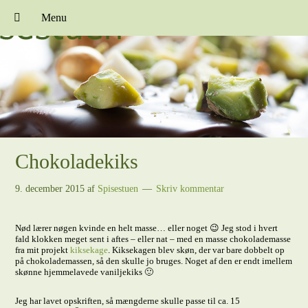
Menu
Chokoladekiks
9. december 2015
af
Spisestuen
Skriv kommentar
Nød lærer nøgen kvinde en helt masse… eller noget 😉 Jeg stod i hvert
fald klokken meget sent i aftes – eller nat – med en masse chokolademasse
fra mit projekt
kiksekage
. Kiksekagen blev skøn, der var bare dobbelt op
på chokolademassen, så den skulle jo bruges. Noget af den er endt imellem
skønne hjemmelavede vaniljekiks 🙂
Jeg har lavet opskriften, så mængderne skulle passe til ca. 15