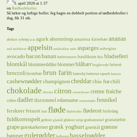
5. april 2026 at 1:37
on
Rødbedeboller
Så lækre og luftige boller. Jeg bagte en dobbelt portion af rødbedeboller i
dag, fik 31 stk.
Tags
ananas
ahornsirup
agurk
amarena kirsebær
abrikos syltetøj
acai
appelsin
asparges
aubergine
and
andelever
artiskokker
asier
bacon
banan
bladselleri
avocado
basilikum
barbecuesovs
Birk
blomkål
blåbær
blommeeddike
blommer
brieost
boghvede
brun farin
broccoli
brombær
butterdej
butternut squash
bønner
cheddar
cashewnødder
champignon
chia frø
chili
chokolade
citron
creme fraiche
chorizo
cornichoner
dadler
fennikel
edamame
durummel
cubes
emmentaler
fløde
flødeost
ferskner
fetaost
forårsløg
flød
flødeboller
fuldkornsspelt
granatæble
grahamsmel
gedeost
glukose sirup
glaskål
græsk yoghurt
grape
grønne
græskarkerner
grønkål
gulerødder
hasselnødder
bønner
halloumi