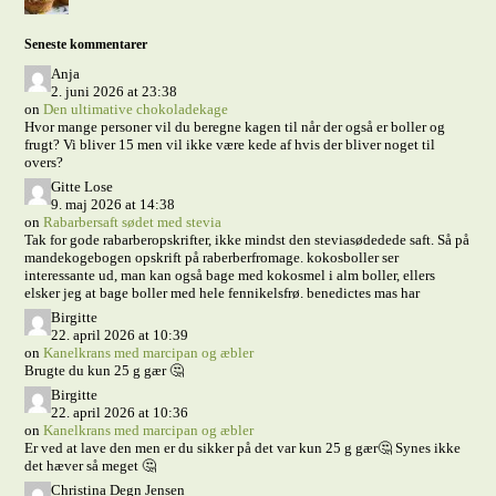
Seneste kommentarer
Anja
2. juni 2026 at 23:38
on
Den ultimative chokoladekage
Hvor mange personer vil du beregne kagen til når der også er boller og
frugt? Vi bliver 15 men vil ikke være kede af hvis der bliver noget til
overs?
Gitte Lose
9. maj 2026 at 14:38
on
Rabarbersaft sødet med stevia
Tak for gode rabarberopskrifter, ikke mindst den steviasødedede saft. Så på
mandekogebogen opskrift på raberberfromage. kokosboller ser
interessante ud, man kan også bage med kokosmel i alm boller, ellers
elsker jeg at bage boller med hele fennikelsfrø. benedictes mas har
Birgitte
22. april 2026 at 10:39
on
Kanelkrans med marcipan og æbler
Brugte du kun 25 g gær 🤔
Birgitte
22. april 2026 at 10:36
on
Kanelkrans med marcipan og æbler
Er ved at lave den men er du sikker på det var kun 25 g gær🤔 Synes ikke
det hæver så meget 🤔
Christina Degn Jensen