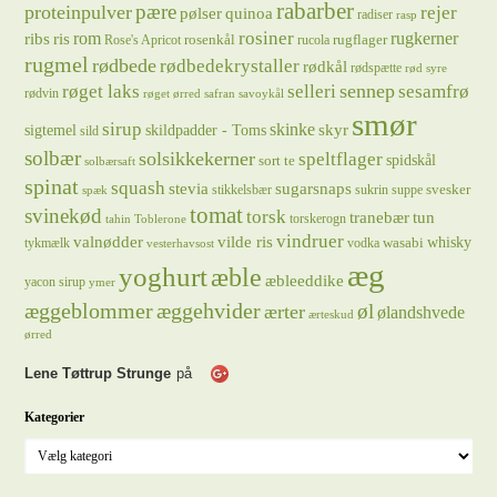
rabarber
pære
proteinpulver
rejer
pølser
quinoa
radiser
rasp
rosiner
rugkerner
ris
rom
ribs
rosenkål
rugflager
Rose's Apricot
rucola
rugmel
rødbede
rødbedekrystaller
rødkål
rødspætte
rød syre
sennep
røget laks
selleri
sesamfrø
rødvin
røget ørred
safran
savoykål
smør
sirup
skinke
sigtemel
skildpadder - Toms
skyr
sild
solbær
solsikkekerner
speltflager
spidskål
sort te
solbærsaft
spinat
squash
stevia
sugarsnaps
svesker
stikkelsbær
sukrin
suppe
spæk
tomat
svinekød
torsk
tranebær
tun
torskerogn
tahin
Toblerone
vindruer
valnødder
vilde ris
whisky
wasabi
tykmælk
vodka
vesterhavsost
æg
yoghurt
æble
æbleeddike
yacon sirup
ymer
æggeblommer
æggehvider
øl
ærter
ølandshvede
ærteskud
ørred
Lene Tøttrup Strunge
på
Kategorier