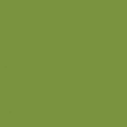
Fisk
Okse- og kalvekød
Svinekød
Wok
Suppe
Tilbehør
Sovse og dressinger
Back
Bagværk
Brød
Kage
Småkager
Cremer og sovse
Back
Dessert
Mousse og fromage
Frugt
Is
Kage
Sovse og toppings
Back
Drikke
Eftertrænings-måltider
Forret
Frokost
Juice
Madpakke
Morgenmad