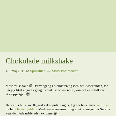
Chokolade milkshake
18. maj 2015
af
Spisestuen
Skriv kommentar
Mere milkshake 😉 Der var gang i blenderen og isen her i weekenden, for
når jeg først er gået i gang med at eksperimentere, kan det være lidt svært
at stoppe igen 🙂
Her er der brugt mælk, god kakaopulver og is. Jeg har brugt halv
vaniljeis
og halv
hasselnøddeis
. Med den sammensætning er vi ret meget på Nutella
– på den fede måde uden e-numre 😀