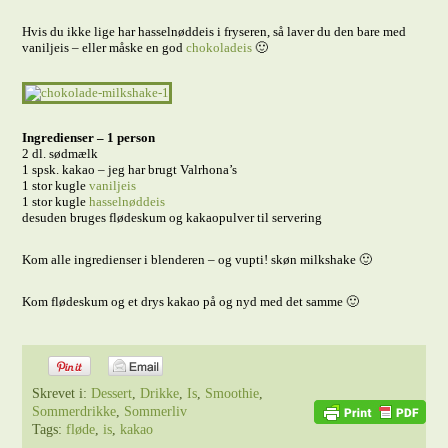
Hvis du ikke lige har hasselnøddeis i fryseren, så laver du den bare med
vaniljeis – eller måske en god
chokoladeis
🙂
Ingredienser – 1 person
2 dl. sødmælk
1 spsk. kakao – jeg har brugt Valrhona’s
1 stor kugle
vaniljeis
1 stor kugle
hasselnøddeis
desuden bruges flødeskum og kakaopulver til servering
Kom alle ingredienser i blenderen – og vupti! skøn milkshake 🙂
Kom flødeskum og et drys kakao på og nyd med det samme 🙂
Skrevet i:
Dessert
,
Drikke
,
Is
,
Smoothie
,
Sommerdrikke
,
Sommerliv
Tags:
fløde
,
is
,
kakao