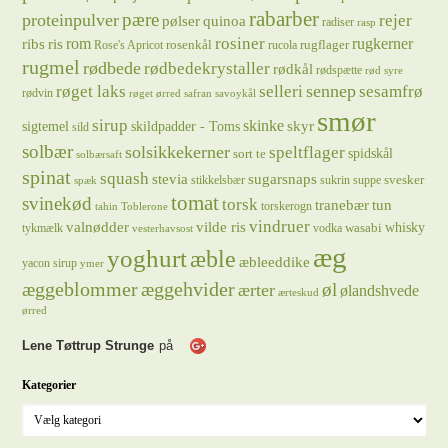
rabarber
pære
proteinpulver
rejer
pølser
quinoa
radiser
rasp
rosiner
rugkerner
ris
rom
ribs
rosenkål
rugflager
Rose's Apricot
rucola
rugmel
rødbede
rødbedekrystaller
rødkål
rødspætte
rød syre
sennep
røget laks
selleri
sesamfrø
rødvin
røget ørred
safran
savoykål
smør
sirup
skinke
sigtemel
skildpadder - Toms
skyr
sild
solbær
solsikkekerner
speltflager
spidskål
sort te
solbærsaft
spinat
squash
stevia
sugarsnaps
svesker
stikkelsbær
sukrin
suppe
spæk
tomat
svinekød
torsk
tranebær
tun
torskerogn
tahin
Toblerone
vindruer
valnødder
vilde ris
whisky
wasabi
tykmælk
vodka
vesterhavsost
æg
yoghurt
æble
æbleeddike
yacon sirup
ymer
æggeblommer
æggehvider
øl
ærter
ølandshvede
ærteskud
ørred
Lene Tøttrup Strunge
på
Kategorier