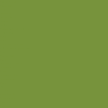
Paleo-venlig
Pandekager
Rester
Smoothie
Smørepålæg
Snack
Syltet
Marmelade og syltetøj
Syltet surt
Back
Back
Ædru og lykkelig
Alle de andre gode dage
Ferie
Mærkedage
Back
Når livet er svært
Sommerliv
Have
Sommerdrikke
Sommermad
Back
Jul
Udstyr
Finurlige fif
Rodekassen
Fastekur 5:2
Fastedage