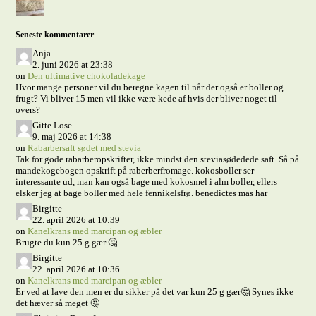
Seneste kommentarer
Anja
2. juni 2026 at 23:38
on
Den ultimative chokoladekage
Hvor mange personer vil du beregne kagen til når der også er boller og
frugt? Vi bliver 15 men vil ikke være kede af hvis der bliver noget til
overs?
Gitte Lose
9. maj 2026 at 14:38
on
Rabarbersaft sødet med stevia
Tak for gode rabarberopskrifter, ikke mindst den steviasødedede saft. Så på
mandekogebogen opskrift på raberberfromage. kokosboller ser
interessante ud, man kan også bage med kokosmel i alm boller, ellers
elsker jeg at bage boller med hele fennikelsfrø. benedictes mas har
Birgitte
22. april 2026 at 10:39
on
Kanelkrans med marcipan og æbler
Brugte du kun 25 g gær 🤔
Birgitte
22. april 2026 at 10:36
on
Kanelkrans med marcipan og æbler
Er ved at lave den men er du sikker på det var kun 25 g gær🤔 Synes ikke
det hæver så meget 🤔