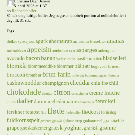
Christina Degn Jensen
5. april 2026 at 1:37
on
Rødbedeboller
Så lækre og luftige boller. Jeg bagte en dobbelt portion af rødbedeboller i
dag, fik 31 stk.
Tags
ananas
ahornsirup
agurk
amarena kirsebær
abrikos syltetøj
acai
appelsin
asparges
aubergine
and
andelever
artiskokker
asier
bacon
banan
bladselleri
avocado
basilikum
barbecuesovs
Birk
blomkål
blåbær
blommeeddike
blommer
brieost
boghvede
brun farin
broccoli
brombær
butterdej
butternut squash
bønner
cheddar
cashewnødder
champignon
chia frø
chili
chokolade
citron
creme fraiche
chorizo
cornichoner
dadler
fennikel
edamame
durummel
cubes
emmentaler
fløde
flødeost
ferskner
fetaost
forårsløg
flød
flødeboller
fuldkornsspelt
granatæble
grahamsmel
gedeost
glukose sirup
glaskål
græsk yoghurt
grape
grønne
græskarkerner
grønkål