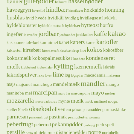
gulerødder
hasselnødder
bønner
halloumi
hindbær
havregryn
honning
hokkaido
havreklid
hirseflager
husblas
hvidkål
hvidløg
hvidvin
hvid hvede
hvidløgsost
hytteost
hørfrø
hyldeblomster
hyldeblomstsaft
hyldebær
kakao
jordbær
kaffe
ingefær
is
jordskokker
isvafler
jordnødder
kartofler
kapers
kanel
kamutmel
karse
kakaosmør
kalvekød
kokos
kirsebær
kikærter
kokosfiber
kirsebærsirup
kirsebærsaft
kiwi
kondenseret
kokosmælk
kokospalmesukker
kondens
kylling
mælk
kærnemælk
lakrids
krabbekød
krebsehaler
lime
lakridspulver
løg
macadamia
laks
maizena
løgspirer
lever
mandler
majs
mandelmælk
majsmel
manchego
mango
marcipan
mayo
manitoba mel
mascarpone
melon
mars bar
mozzarella
mælk
mynte
mørk maltmel
nougat
muscovadosirup
oksekød
oliven
parmaskinke
paranødder
nudler
ost
Nutella
palmin
parmesan
pastinak
peanutbutter
passionsfrugt
peanuts
peberfrugt
pekannødder
peberrod
perlespelt
perleløg
persille
porre
pistacienødder
pinjekerner
portobello
pesto