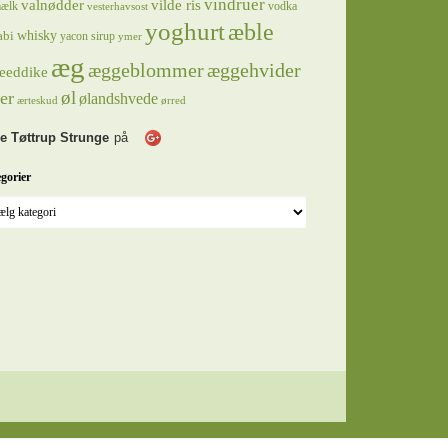
vindruer
valnødder
vilde ris
ælk
vodka
vesterhavsost
yoghurt
æble
whisky
abi
yacon sirup
ymer
æg
æggeblommer
æggehvider
eeddike
øl
er
ølandshvede
ærteskud
ørred
e Tøttrup Strunge
på
gorier