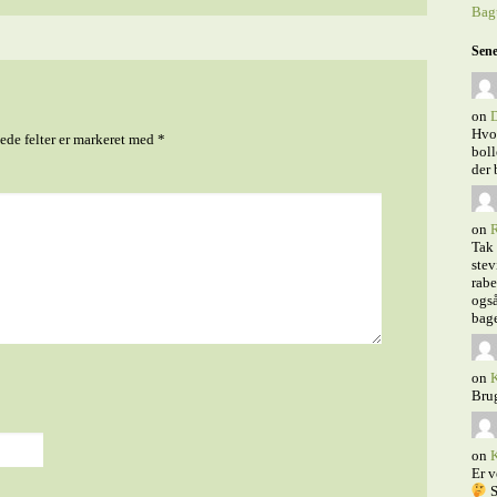
Bagt
Sene
on
D
Hvor
de felter er markeret med
*
boll
der 
on
R
Tak 
stev
rabe
også
bage
on
K
Bru
on
K
Er v
S