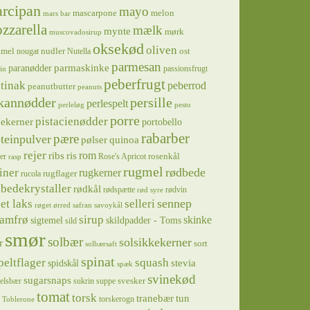
rcipan
mayo
mascarpone
melon
mars bar
zzarella
mælk
mynte
mørk
muscovadosirup
oksekød
oliven
tmel
nudler
ost
nougat
Nutella
parmesan
parmaskinke
paranødder
passionsfrugt
in
peberfrugt
tinak
peberrod
peanutbutter
peanuts
kannødder
persille
perlespelt
perleløg
pesto
porre
pistacienødder
jekerner
portobello
rabarber
pære
teinpulver
pølser
quinoa
rejer
ris
rom
ribs
rosenkål
er
Rose's Apricot
rasp
rugmel
rødbede
iner
rugkerner
rugflager
rucola
bedekrystaller
rødkål
rødspætte
rødvin
rød syre
sennep
et laks
selleri
røget ørred
safran
savoykål
sirup
samfrø
skinke
sigtemel
skildpadder - Toms
sild
smør
solbær
solsikkekerner
r
sort
solbærsaft
spinat
squash
peltflager
spidskål
stevia
spæk
svinekød
sugarsnaps
svesker
kelsbær
sukrin
suppe
tomat
torsk
tranebær
tun
torskerogn
Toblerone