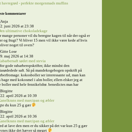
 havregrød - perfekte morgenmads muffins
ste kommentarer
Anja
2. juni 2026 at 23:38
en ultimative chokoladekage
 mange personer vil du beregne kagen til når der også er
er og frugt? Vi bliver 15 men vil ikke være kede af hvis
bliver noget til overs?
Gitte Lose
9. maj 2026 at 14:38
abarbersaft sødet med stevia
for gode rabarberopskrifter, ikke mindst den
iasødedede saft. Så på mandekogebogen opskrift på
rberfromage. kokosboller ser interessante ud, man kan
 bage med kokosmel i alm boller, ellers elsker jeg at
 boller med hele fennikelsfrø. benedictes mas har
Birgitte
22. april 2026 at 10:39
anelkrans med marcipan og æbler
gte du kun 25 g gær
Birgitte
22. april 2026 at 10:36
anelkrans med marcipan og æbler
ed at lave den men er du sikker på det var kun 25 g gær
ynes ikke det hæver så meget