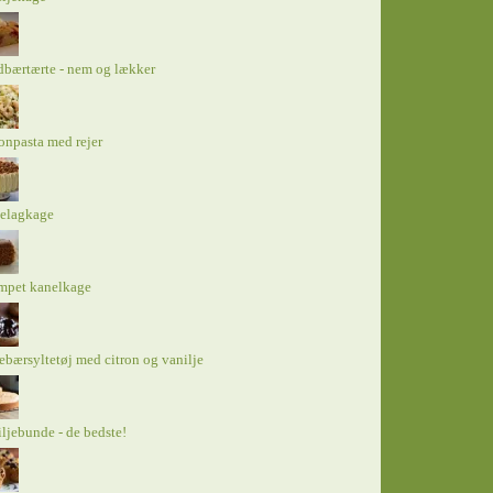
bærtærte - nem og lækker
onpasta med rejer
elagkage
mpet kanelkage
ebærsyltetøj med citron og vanilje
ljebunde - de bedste!