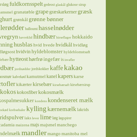
fuldkornsspelt
rsløg
gedeost
glukose sirup
glaskål
græsk
grape
græskarkerner
granatæble
hamsmel
ghurt
grønne bønner
grønkål
lerødder
hasselnødder
halloumi
hindbær
vregryn
hokkaido
havreklid
hirseflager
husblas
nning
hvidkål
hvidløg
hvid hvede
hyldeblomster
hvidvin
dløgsost
hyldeblomstsaft
hytteost
hørfrø
ingefær
is
debær
isvafler
kakao
rdbær
kaffe
jordskokker
jordnødder
kapers
kanel
kamutmel
karse
aosmør
kalvekød
rtofler
kirsebær
kikærter
kirsebærsirup
kirsebærsaft
kokos
kokosmælk
kokosfiber
kondenseret mælk
kospalmesukker
kondens
kylling
kærnemælk
lakrids
bekød
krebsehaler
lime
ridspulver
løg
laks
løgspirer
lever
majs
majsmel
manchego
cadamia
maizena
mandler
ndelmælk
mango
manitoba mel