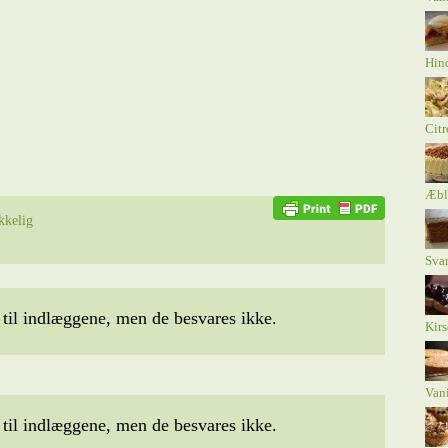
Hind
Citr
Æbl
kkelig
Sva
il indlæggene, men de besvares ikke.
Kirs
Vani
il indlæggene, men de besvares ikke.