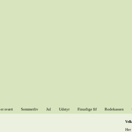
 er svært
Sommerliv
Jul
Udstyr
Finurlige fif
Rodekassen
Vel
Her 