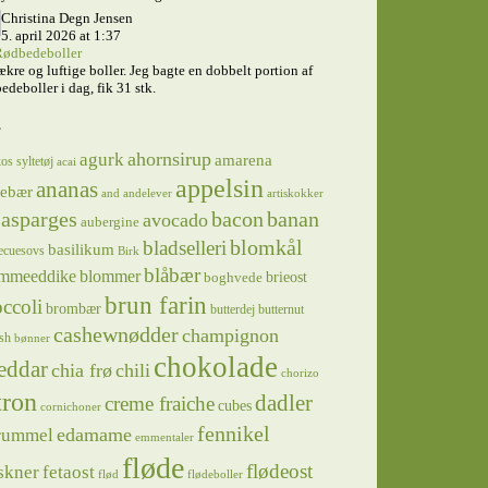
Christina Degn Jensen
5. april 2026 at 1:37
ødbedeboller
ækre og luftige boller. Jeg bagte en dobbelt portion af
edeboller i dag, fik 31 stk.
s
ahornsirup
agurk
amarena
os syltetøj
acai
appelsin
ananas
sebær
and
andelever
artiskokker
asparges
bacon
banan
avocado
aubergine
blomkål
bladselleri
basilikum
ecuesovs
Birk
blåbær
mmeeddike
blommer
brieost
boghvede
brun farin
ccoli
brombær
butterdej
butternut
cashewnødder
champignon
sh
bønner
chokolade
eddar
chia frø
chili
chorizo
tron
dadler
creme fraiche
cubes
cornichoner
fennikel
edamame
rummel
emmentaler
fløde
flødeost
skner
fetaost
flød
flødeboller