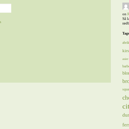
on
R
Så l
s
rødb
Tag
abrik
kir
asier
barb
blo
bro
squa
ch
ci
du
fer