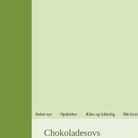
Sidste nyt
Opskrifter
Ædru og lykkelig
Når livet
Chokoladesovs