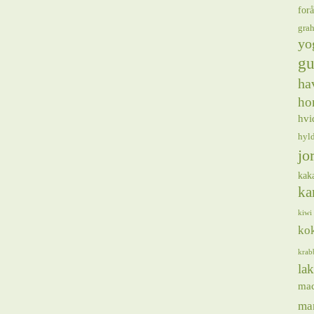
forå
gra
yo
gu
ha
ho
hvi
hyl
jo
kak
ka
kiwi
ko
krab
lak
ma
ma