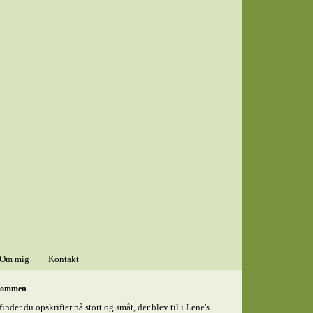
Om mig
Kontakt
kommen
finder du opskrifter på stort og småt, der blev til i Lene's