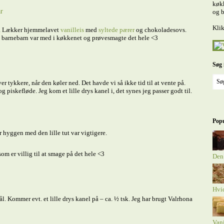
køkk
r
og b
Klik
ene. Lækker hjemmelavet
vanilleis
med
syltede pærer
og chokoladesovs.
lle barnebarn var med i køkkenet og prøvesmagte det hele <3
Søg 
r tykkere, når den køler ned. Det havde vi så ikke tid til at vente på.
piskefløde. Jeg kom et lille drys kanel i, det synes jeg passer godt til.
Popu
r hyggen med den lille tut var vigtigere.
om er villig til at smage på det hele <3
Den
Hvi
 Kommer evt. et lille drys kanel på – ca. ½ tsk. Jeg har brugt Valrhona
Van