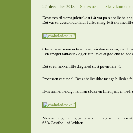
27. december 2013
af
Spisestuen
Skriv kommenta
Desserten til vores julefrokost i år var pærer belle hel
Det var en dessert, der faldt i alles smag. Mit skønne li
Chokoladesovsen er tynd i det, når den er varm, men blive
Den smager fantastisk og er kun lavet af god chokolade og 
Det er en lækker lille ting med stort potentiale <3
Processen er simpel. Der er heller ikke mange billeder, fo
Hvis man er heldig, har man sådan en lille hjælper med, s
Men man tager 250 g. god chokolade og kommer i en skål.
66% Caraibe – så lækkert.