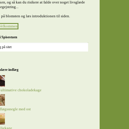
en, og så kan du risikere at falde over noget livsglæde
egejstring...
 på blomsten og læs introduktionen til siden.
i Spisestuen
lære indlæg
 ultimative chokoladekage
dløgssnegle med ost
iljekage