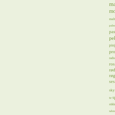
ma
mo
mal
palm
pas
pe
pin
pro
radis
ros
rød
røg
se
sky
s
te
stik
tahin