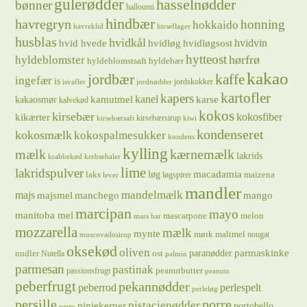
gulerødder
hasselnødder
bønner
halloumi
hindbær
havregryn
honning
hokkaido
havreklid
hirseflager
husblas
hvidkål
hvidløg
hvidvin
hvid hvede
hvidløgsost
hytteost
hørfrø
hyldeblomster
hyldeblomstsaft
hyldebær
kakao
jordbær
kaffe
ingefær
is
jordskokker
isvafler
jordnødder
kartofler
kapers
kanel
kamutmel
karse
kakaosmør
kalvekød
kokos
kirsebær
kikærter
kokosfiber
kirsebærsirup
kirsebærsaft
kiwi
kondenseret
kokosmælk
kokospalmesukker
kondens
kylling
mælk
kærnemælk
lakrids
krabbekød
krebsehaler
lime
lakridspulver
løg
macadamia
laks
maizena
løgspirer
lever
mandler
majs
mandelmælk
majsmel
manchego
mango
marcipan
mayo
manitoba mel
mascarpone
melon
mars bar
mozzarella
mælk
mynte
mørk maltmel
nougat
muscovadosirup
oksekød
oliven
parmaskinke
paranødder
nudler
ost
Nutella
palmin
parmesan
pastinak
peanutbutter
passionsfrugt
peanuts
peberfrugt
pekannødder
peberrod
perlespelt
perleløg
persille
porre
pistacienødder
pinjekerner
portobello
pesto