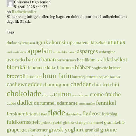
Christina Degn Jensen
5. april 2026 at 1:37
on
Rødbedeboller
Så lækre og luftige boller. Jeg bagte en dobbelt portion af rødbedeboller i
dag, fik 31 stk.
Tags
ananas
ahornsirup
agurk
amarena kirsebær
abrikos syltetøj
acai
appelsin
asparges
aubergine
and
andelever
artiskokker
asier
bacon
banan
bladselleri
avocado
basilikum
barbecuesovs
Birk
blomkål
blåbær
blommeeddike
blommer
brieost
boghvede
brun farin
broccoli
brombær
butterdej
butternut squash
bønner
cheddar
cashewnødder
champignon
chia frø
chili
chokolade
citron
creme fraiche
chorizo
cornichoner
dadler
fennikel
edamame
durummel
cubes
emmentaler
fløde
flødeost
ferskner
fetaost
forårsløg
flød
flødeboller
fuldkornsspelt
granatæble
grahamsmel
gedeost
glukose sirup
glaskål
græsk yoghurt
grape
grønne
græskarkerner
grønkål