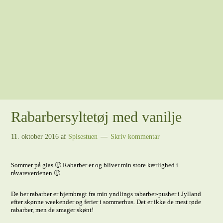
Rabarbersyltetøj med vanilje
11. oktober 2016
af
Spisestuen
Skriv kommentar
Sommer på glas 🙂 Rabarber er og bliver min store kærlighed i
råvareverdenen 🙂
De her rabarber er hjembragt fra min yndlings rabarber-pusher i Jylland
efter skønne weekender og ferier i sommerhus. Det er ikke de mest røde
rabarber, men de smager skønt!