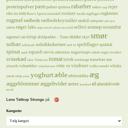
rabarber
pære
proteinpulver
rejer
pølser
quinoa
radiser
rasp
rosiner
rugkerner
ris
rom
ribs
rosenkål
rugflager
Rose's Apricot
rucola
rugmel
rødbede
rødbedekrystaller
rødkål
rødspætte
rød syre
sennep
røget laks
selleri
sesamfrø
rødvin
røget ørred
safran
savoykål
smør
sirup
skinke
sigtemel
skildpadder - Toms
skyr
sild
solbær
solsikkekerner
speltflager
spidskål
sort te
solbærsaft
spinat
squash
stevia
sugarsnaps
svesker
stikkelsbær
sukrin
suppe
spæk
tomat
svinekød
torsk
tranebær
tun
torskerogn
tahin
Toblerone
vindruer
valnødder
vilde ris
whisky
wasabi
tykmælk
vodka
vesterhavsost
æg
yoghurt
æble
æbleeddike
yacon sirup
ymer
æggeblommer
æggehvider
øl
ærter
ølandshvede
ærteskud
ørred
Lene Tøttrup Strunge
på
Kategorier