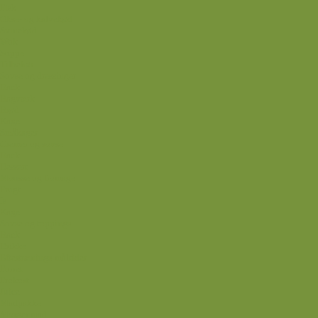
Fisk
Okse- og kalvekød
Svinekød
Wok
Suppe
Tilbehør
Sovse og dressinger
Back
Bagværk
Brød
Kage
Småkager
Cremer og sovse
Back
Dessert
Mousse og fromage
Frugt
Is
Kage
Sovse og toppings
Back
Drikke
Eftertrænings-måltider
Forret
Frokost
Juice
Madpakke
Morgenmad