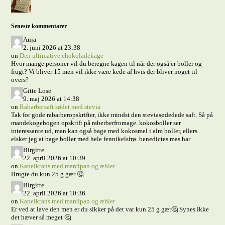
Seneste kommentarer
Anja
2. juni 2026 at 23:38
on
Den ultimative chokoladekage
Hvor mange personer vil du beregne kagen til når der også er boller og
frugt? Vi bliver 15 men vil ikke være kede af hvis der bliver noget til
overs?
Gitte Lose
9. maj 2026 at 14:38
on
Rabarbersaft sødet med stevia
Tak for gode rabarberopskrifter, ikke mindst den steviasødedede saft. Så på
mandekogebogen opskrift på raberberfromage. kokosboller ser
interessante ud, man kan også bage med kokosmel i alm boller, ellers
elsker jeg at bage boller med hele fennikelsfrø. benedictes mas har
Birgitte
22. april 2026 at 10:39
on
Kanelkrans med marcipan og æbler
Brugte du kun 25 g gær 🤔
Birgitte
22. april 2026 at 10:36
on
Kanelkrans med marcipan og æbler
Er ved at lave den men er du sikker på det var kun 25 g gær🤔 Synes ikke
det hæver så meget 🤔