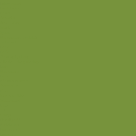
Paleo-venlig
Pandekager
Rester
Smoothie
Smørepålæg
Snack
Syltet
Marmelade og syltetøj
Syltet surt
Back
Back
Ædru og lykkelig
Alle de andre gode dage
Ferie
Mærkedage
Back
Når livet er svært
Sommerliv
Have
Sommerdrikke
Sommermad
Back
Jul
Udstyr
Finurlige fif
Rodekassen
Fastekur 5:2
Fastedage