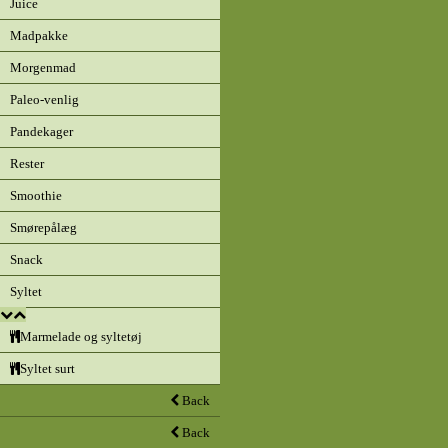
Juice
Madpakke
Morgenmad
Paleo-venlig
Pandekager
Rester
Smoothie
Smørepålæg
Snack
Syltet
Marmelade og syltetøj
Syltet surt
Back
Back