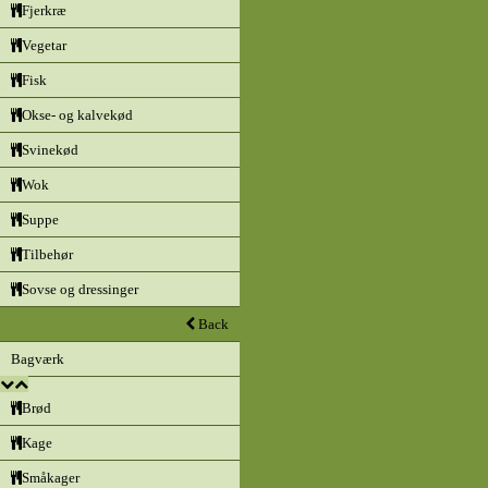
Fjerkræ
Vegetar
Fisk
Okse- og kalvekød
Svinekød
Wok
Suppe
Tilbehør
Sovse og dressinger
Back
Bagværk
Brød
Kage
Småkager