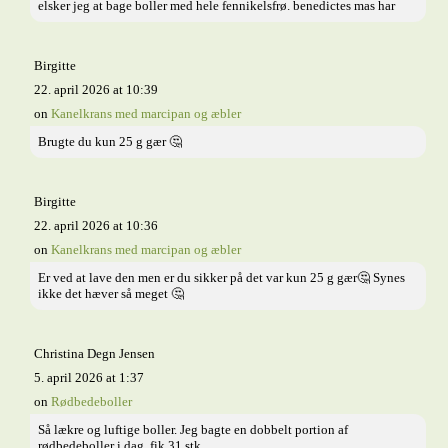
elsker jeg at bage boller med hele fennikelsfrø. benedictes mas har
Birgitte
22. april 2026 at 10:39
on
Kanelkrans med marcipan og æbler
Brugte du kun 25 g gær 🤔
Birgitte
22. april 2026 at 10:36
on
Kanelkrans med marcipan og æbler
Er ved at lave den men er du sikker på det var kun 25 g gær🤔 Synes
ikke det hæver så meget 🤔
Christina Degn Jensen
5. april 2026 at 1:37
on
Rødbedeboller
Så lækre og luftige boller. Jeg bagte en dobbelt portion af
rødbedeboller i dag, fik 31 stk.