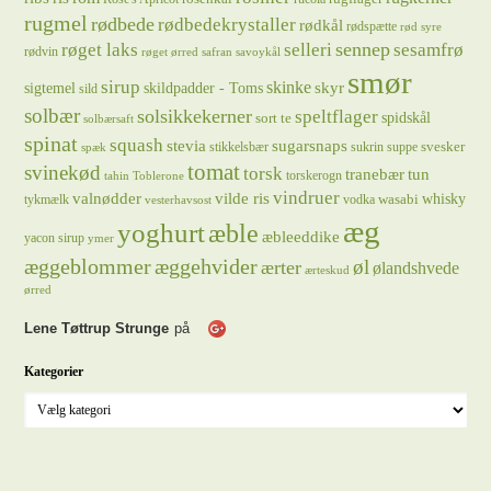
rugmel
rødbede
rødbedekrystaller
rødkål
rødspætte
rød syre
sennep
røget laks
selleri
sesamfrø
rødvin
røget ørred
safran
savoykål
smør
sirup
skinke
sigtemel
skildpadder - Toms
skyr
sild
solbær
solsikkekerner
speltflager
spidskål
sort te
solbærsaft
spinat
squash
stevia
sugarsnaps
svesker
stikkelsbær
sukrin
suppe
spæk
tomat
svinekød
torsk
tranebær
tun
torskerogn
tahin
Toblerone
vindruer
valnødder
vilde ris
whisky
wasabi
tykmælk
vodka
vesterhavsost
æg
yoghurt
æble
æbleeddike
yacon sirup
ymer
æggeblommer
æggehvider
øl
ærter
ølandshvede
ærteskud
ørred
Lene Tøttrup Strunge
på
Kategorier