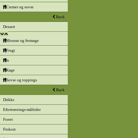
Cremer og sovse
Back
Dessert
Mousse og fromage
Frugt
Is
Kage
Sovse og toppings
Back
Drikke
Eftertrænings-måltider
Forret
Frokost