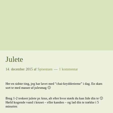
Julete
14. december 2015
af
Spisestuen
1 kommentar
Her en sidste ting, jeg har lavet med “chai-krydderierne” i dag. En skøn
sort te med masser af julesmag 🙂
Brug 1-2 teskeer julete pr. krus, alt efter hvor stærk du kan lide din te 🙂
Hæld kogende vand i kruset – eller kanden – og lad din te trække i 5
minutter.