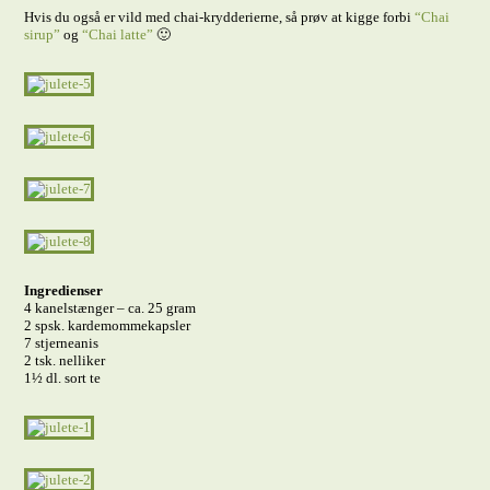
Hvis du også er vild med chai-krydderierne, så prøv at kigge forbi
“Chai
sirup”
og
“Chai latte”
🙂
Ingredienser
4 kanelstænger – ca. 25 gram
2 spsk. kardemommekapsler
7 stjerneanis
2 tsk. nelliker
1½ dl. sort te