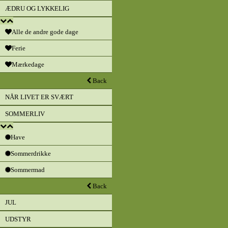
ÆDRU OG LYKKELIG
Alle de andre gode dage
Ferie
Mærkedage
Back
NÅR LIVET ER SVÆRT
SOMMERLIV
Have
Sommerdrikke
Sommermad
Back
JUL
UDSTYR