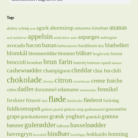
Tags
ananas
ahornsirup
agurk
amarena kirsebær
abrikos syltetøj
acai
appelsin
asparges
aubergine
and
andelever
artiskokker
asier
bacon
banan
bladselleri
avocado
basilikum
barbecuesovs
Birk
blomkål
blåbær
blommeeddike
blommer
brieost
boghvede
brun farin
broccoli
brombær
butterdej
butternut squash
bønner
cheddar
cashewnødder
champignon
chia frø
chili
chokolade
citron
creme fraiche
chorizo
cornichoner
dadler
fennikel
edamame
durummel
cubes
emmentaler
fløde
flødeost
ferskner
fetaost
forårsløg
flød
flødeboller
fuldkornsspelt
granatæble
grahamsmel
gedeost
glukose sirup
glaskål
græsk yoghurt
grape
grønne
græskarkerner
grønkål
gulerødder
hasselnødder
bønner
halloumi
hindbær
havregryn
honning
hokkaido
havreklid
hirseflager