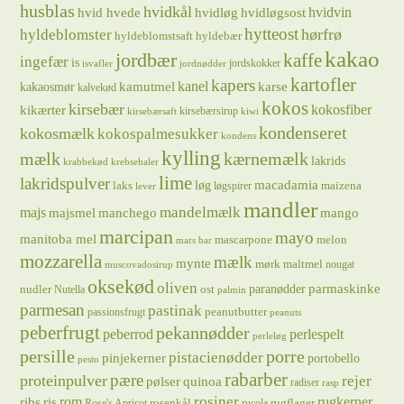
husblas
hvidkål
hvidløg
hvidvin
hvid hvede
hvidløgsost
hytteost
hørfrø
hyldeblomster
hyldeblomstsaft
hyldebær
kakao
jordbær
kaffe
ingefær
is
jordskokker
isvafler
jordnødder
kartofler
kapers
kanel
kamutmel
karse
kakaosmør
kalvekød
kokos
kirsebær
kikærter
kokosfiber
kirsebærsirup
kirsebærsaft
kiwi
kondenseret
kokosmælk
kokospalmesukker
kondens
kylling
mælk
kærnemælk
lakrids
krabbekød
krebsehaler
lime
lakridspulver
løg
macadamia
laks
maizena
løgspirer
lever
mandler
majs
mandelmælk
majsmel
manchego
mango
marcipan
mayo
manitoba mel
mascarpone
melon
mars bar
mozzarella
mælk
mynte
mørk maltmel
nougat
muscovadosirup
oksekød
oliven
parmaskinke
paranødder
nudler
ost
Nutella
palmin
parmesan
pastinak
peanutbutter
passionsfrugt
peanuts
peberfrugt
pekannødder
peberrod
perlespelt
perleløg
persille
porre
pistacienødder
pinjekerner
portobello
pesto
rabarber
pære
proteinpulver
rejer
pølser
quinoa
radiser
rasp
rosiner
rugkerner
ris
rom
ribs
rosenkål
rugflager
Rose's Apricot
rucola