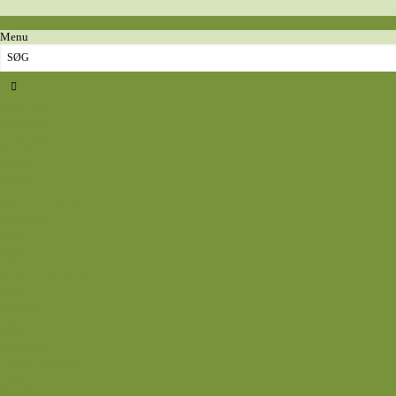
Menu
Sidste nyt
Opskrifter
Aftensmad
Omelet
Fjerkræ
Vegetar
Fisk
Okse- og kalvekød
Svinekød
Wok
Suppe
Tilbehør
Sovse og dressinger
Back
Bagværk
Brød
Kage
Småkager
Cremer og sovse
Back
Dessert