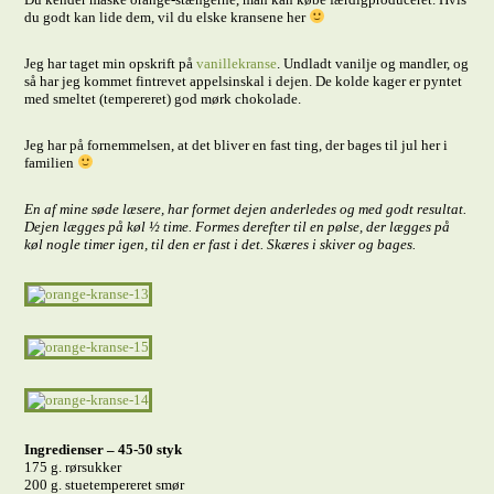
du godt kan lide dem, vil du elske kransene her
Jeg har taget min opskrift på
vanillekranse
. Undladt vanilje og mandler, og
så har jeg kommet fintrevet appelsinskal i dejen. De kolde kager er pyntet
med smeltet (tempereret) god mørk chokolade.
Jeg har på fornemmelsen, at det bliver en fast ting, der bages til jul her i
familien
En af mine søde læsere, har formet dejen anderledes og med godt resultat.
Dejen lægges på køl ½ time. Formes derefter til en pølse, der lægges på
køl nogle timer igen, til den er fast i det. Skæres i skiver og bages.
Ingredienser – 45-50 styk
175 g. rørsukker
200 g. stuetempereret smør