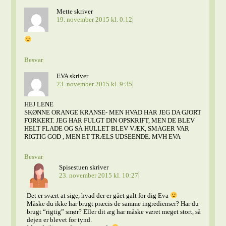
Mette
skriver
19. november 2015 kl. 0:12
Besvar
EVA
skriver
23. november 2015 kl. 9:35
HEJ LENE
SKØNNE ORANGE KRANSE- MEN HVAD HAR JEG DA GJORT
FORKERT. JEG HAR FULGT DIN OPSKRIFT, MEN DE BLEV
HELT FLADE OG SÅ HULLET BLEV VÆK, SMAGER VAR
RIGTIG GOD , MEN ET TRÆLS UDSEENDE. MVH EVA
Besvar
Spisestuen
skriver
23. november 2015 kl. 10:27
Det er svært at sige, hvad der er gået galt for dig Eva
Måske du ikke har brugt præcis de samme ingredienser? Har du
brugt “rigtig” smør? Eller dit æg har måske været meget stort, så
dejen er blevet for tynd.