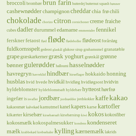
brun farin
broccoli
brombær
butterdej
butternut squash
bønner
cheddar
cashewnødder
champignon
chia frø
chili
chokolade
citron
creme fraiche
chorizo
cornichoner
dadler
fennikel
edamame
durummel
cubes
emmentaler
fløde
flødeost
ferskner
fetaost
forårsløg
flød
flødeboller
fuldkornsspelt
granatæble
grahamsmel
gedeost
glukose sirup
glaskål
græsk yoghurt
grape
grønne
græskarkerner
grønkål
gulerødder
hasselnødder
bønner
halloumi
hindbær
havregryn
honning
hokkaido
havreklid
hirseflager
husblas
hvidkål
hvidløg
hvidvin
hvid hvede
hvidløgsost
hytteost
hørfrø
hyldeblomster
hyldeblomstsaft
hyldebær
kakao
jordbær
kaffe
ingefær
is
jordskokker
isvafler
jordnødder
kartofler
kapers
kanel
kamutmel
karse
kakaosmør
kalvekød
kokos
kirsebær
kikærter
kokosfiber
kirsebærsirup
kirsebærsaft
kiwi
kondenseret
kokosmælk
kokospalmesukker
kondens
kylling
mælk
kærnemælk
lakrids
krabbekød
krebsehaler