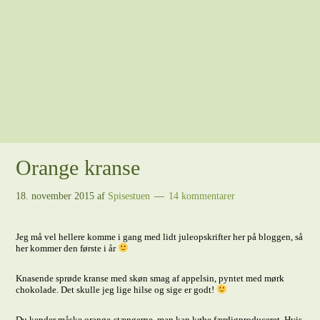
Orange kranse
18. november 2015
af
Spisestuen
14 kommentarer
Jeg må vel hellere komme i gang med lidt juleopskrifter her på bloggen, så
her kommer den første i år
Knasende sprøde kranse med skøn smag af appelsin, pyntet med mørk
chokolade. Det skulle jeg lige hilse og sige er godt!
Du kender måske orange-stængerne, man kan købe færdigproduceret. Hvis