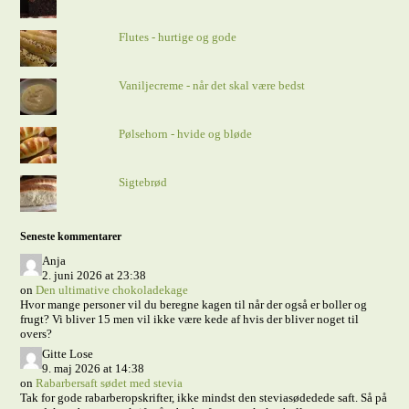
Flutes - hurtige og gode
Vaniljecreme - når det skal være bedst
Pølsehorn - hvide og bløde
Sigtebrød
Seneste kommentarer
Anja
2. juni 2026 at 23:38
on
Den ultimative chokoladekage
Hvor mange personer vil du beregne kagen til når der også er boller og
frugt? Vi bliver 15 men vil ikke være kede af hvis der bliver noget til
overs?
Gitte Lose
9. maj 2026 at 14:38
on
Rabarbersaft sødet med stevia
Tak for gode rabarberopskrifter, ikke mindst den steviasødedede saft. Så på