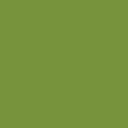
Mousse og fromage
Frugt
Is
Kage
Sovse og toppings
Back
Drikke
Eftertrænings-måltider
Forret
Frokost
Juice
Madpakke
Morgenmad
Paleo-venlig
Pandekager
Rester
Smoothie
Smørepålæg
Snack
Syltet
Marmelade og syltetøj
Syltet surt
Back
Back
Ædru og lykkelig
Alle de andre gode dage
Ferie
Mærkedage