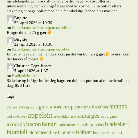
mandekogebogen opskrift på raberberfromage. kokosboller ser
interessante ud, man kan også bage med kokosmel i alm boller, ellers
elsker jeg at bage boller med hele fennikelsfrø. benedictes mas har
Birgitte
22. april 2026 at 10:39
on
Kanelkrans med marcipan og æbler
Brugte du kun 25 g gær
Birgitte
22. april 2026 at 10:36
on
Kanelkrans med marcipan og æbler
Er ved at lave den men er du sikker på det var kun 25 g gær
Synes ikke
det hæver så meget
Christina Degn Jensen
5. april 2026 at 1:37
on
Rødbedeboller
Så lækre og luftige boller. Jeg bagte en dobbelt portion af rødbedeboller i
dag, fik 31 stk.
Tags
ananas
ahornsirup
agurk
amarena kirsebær
abrikos syltetøj
acai
appelsin
asparges
aubergine
and
andelever
artiskokker
asier
bacon
banan
bladselleri
avocado
basilikum
barbecuesovs
Birk
blomkål
blåbær
blommeeddike
blommer
brieost
boghvede