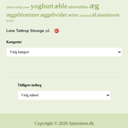
æg
yoghurt
æble
æbleeddike
yacon sirup
ymer
æggeblommer
æggehvider
øl
ærter
ølandshvede
ærteskud
ørred
Lene Tøttrup Strunge
på
Kategorier
Tidligere indlæg
Copyright © 2026 Spisestuen.dk