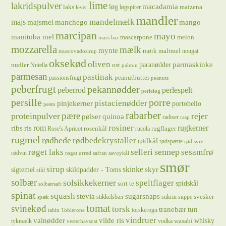
lime
lakridspulver
løg
macadamia
laks
maizena
løgspirer
lever
mandler
majs
mandelmælk
majsmel
manchego
mango
marcipan
mayo
manitoba mel
mascarpone
melon
mars bar
mozzarella
mælk
mynte
mørk maltmel
nougat
muscovadosirup
oksekød
oliven
parmaskinke
paranødder
nudler
ost
Nutella
palmin
parmesan
pastinak
peanutbutter
passionsfrugt
peanuts
peberfrugt
pekannødder
peberrod
perlespelt
perleløg
persille
porre
pistacienødder
pinjekerner
portobello
pesto
rabarber
pære
proteinpulver
rejer
pølser
quinoa
radiser
rasp
rosiner
rugkerner
ris
rom
ribs
rosenkål
rugflager
Rose's Apricot
rucola
rugmel
rødbede
rødbedekrystaller
rødkål
rødspætte
rød syre
sennep
røget laks
selleri
sesamfrø
rødvin
røget ørred
safran
savoykål
smør
sirup
skinke
sigtemel
skildpadder - Toms
skyr
sild
solbær
solsikkekerner
speltflager
spidskål
sort te
solbærsaft
spinat
squash
stevia
sugarsnaps
svesker
stikkelsbær
sukrin
suppe
spæk
tomat
svinekød
torsk
tranebær
tun
torskerogn
tahin
Toblerone
vindruer
valnødder
vilde ris
whisky
wasabi
tykmælk
vodka
vesterhavsost