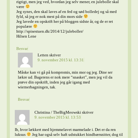
rigtigt, men jeg ved, hvordan jeg selv mener, en julebolle skal
være
Jeg synes, den skal laves af en fed og sød bolledej og så med
fyld, så jeg er nok mest på din mors side
Jeg lavede en opskrift her på bloggen sidste år, og de er ret
populære
http://spisestuen.dk/2014/12/juleboller/
Hilsen Lene
Besvar
Letten
skriver
9. november 2015 kl. 13:31
Måske kan vi gå på kompromis, min mor og jeg. Dine ser
lækre ud. Bagerens er nok mere “snasket”, men jeg vil da
prøve din opskrift, inden jeg går igang med
wiernerbagningen, tak.
Besvar
Christina / TheBigMeowski
skriver
9. november 2015 kl. 13:53
Ih, hvor lækkert med hjemmelavet marmelade i. Det er da ren
luksus
Jeg har også selv haft udstukket hindbærsnitter, dog til