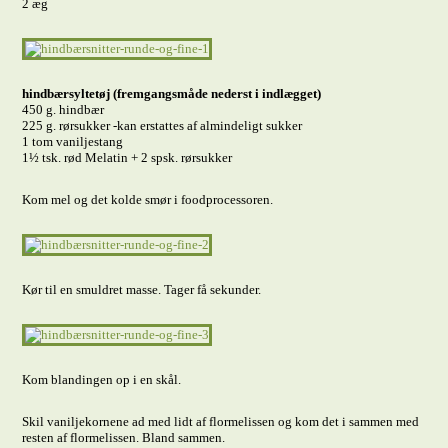
2 æg
hindbærsyltetøj (fremgangsmåde nederst i indlægget)
450 g. hindbær
225 g. rørsukker -kan erstattes af almindeligt sukker
1 tom vaniljestang
1½ tsk. rød Melatin + 2 spsk. rørsukker
Kom mel og det kolde smør i foodprocessoren.
Kør til en smuldret masse. Tager få sekunder.
Kom blandingen op i en skål.
Skil vaniljekornene ad med lidt af flormelissen og kom det i sammen med
resten af flormelissen. Bland sammen.