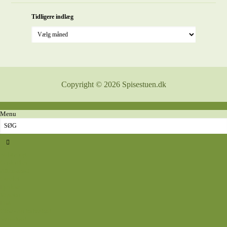
Tidligere indlæg
Copyright © 2026 Spisestuen.dk
Menu
Sidste nyt
Opskrifter
Aftensmad
Omelet
Fjerkræ
Vegetar
Fisk
Okse- og kalvekød
Svinekød