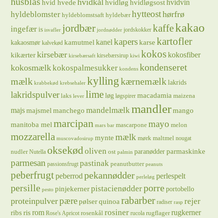
husblas
hvidkål
hvidløg
hvidvin
hvid hvede
hvidløgsost
hytteost
hørfrø
hyldeblomster
hyldeblomstsaft
hyldebær
kakao
jordbær
kaffe
ingefær
is
jordskokker
isvafler
jordnødder
kartofler
kapers
kanel
kamutmel
karse
kakaosmør
kalvekød
kokos
kirsebær
kikærter
kokosfiber
kirsebærsirup
kirsebærsaft
kiwi
kondenseret
kokosmælk
kokospalmesukker
kondens
kylling
mælk
kærnemælk
lakrids
krabbekød
krebsehaler
lime
lakridspulver
løg
macadamia
laks
maizena
løgspirer
lever
mandler
majs
mandelmælk
majsmel
manchego
mango
marcipan
mayo
manitoba mel
mascarpone
melon
mars bar
mozzarella
mælk
mynte
mørk maltmel
nougat
muscovadosirup
oksekød
oliven
parmaskinke
paranødder
nudler
ost
Nutella
palmin
parmesan
pastinak
peanutbutter
passionsfrugt
peanuts
peberfrugt
pekannødder
peberrod
perlespelt
perleløg
persille
porre
pistacienødder
pinjekerner
portobello
pesto
rabarber
pære
proteinpulver
rejer
pølser
quinoa
radiser
rasp
rosiner
rugkerner
ris
rom
ribs
rosenkål
rugflager
Rose's Apricot
rucola