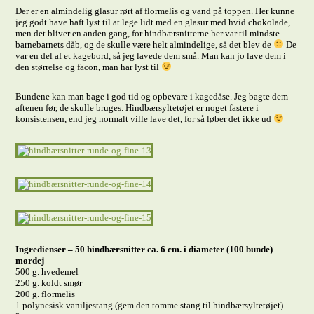
Der er en almindelig glasur rørt af flormelis og vand på toppen. Her kunne
jeg godt have haft lyst til at lege lidt med en glasur med hvid chokolade,
men det bliver en anden gang, for hindbærsnitterne her var til mindste-
barnebarnets dåb, og de skulle være helt almindelige, så det blev de
De
var en del af et kagebord, så jeg lavede dem små. Man kan jo lave dem i
den størrelse og facon, man har lyst til
Bundene kan man bage i god tid og opbevare i kagedåse. Jeg bagte dem
aftenen før, de skulle bruges. Hindbærsyltetøjet er noget fastere i
konsistensen, end jeg normalt ville lave det, for så løber det ikke ud
Ingredienser – 50 hindbærsnitter ca. 6 cm. i diameter (100 bunde)
mørdej
500 g. hvedemel
250 g. koldt smør
200 g. flormelis
1 polynesisk vaniljestang (gem den tomme stang til hindbærsyltetøjet)