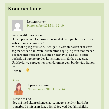
Kommentarer
Letten
skriver
9. november 2015 kl. 12:10
Ser som altid lækkert ud.
Har du prøvet at eksperimentere med at lave juleboller som man
køber dem hos bageren??
Min mor og jeg er ikke helt enige i, hvordan bollen skal være.
Jeg mener den skal være Wienerbrøds agtig, og min mor mener
det bare skal være en bolle med noget fyld. Kan ikke finde
opskrift på lige netop den konsistens man får hos bageren.
Undskyld jeg spørger her, men du om nogen, burde vide lidt om
det.
Kage guru
Besvar
Spisestuen
skriver
9. november 2015 kl. 12:44
Mange tak <3
Jeg må med skam erkende, at jeg meget sjældent har købt
bagerbrød i mit snart lange liv, så jeg ved det faktisk ikke