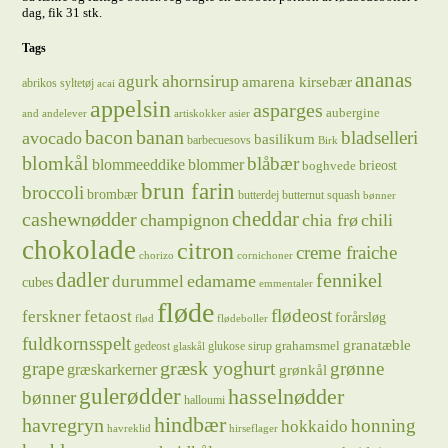
dag, fik 31 stk.
Tags
ananas
ahornsirup
agurk
amarena kirsebær
abrikos syltetøj
acai
appelsin
asparges
aubergine
and
andelever
artiskokker
asier
bacon
banan
bladselleri
avocado
basilikum
barbecuesovs
Birk
blomkål
blåbær
blommeeddike
blommer
brieost
boghvede
brun farin
broccoli
brombær
butterdej
butternut squash
bønner
cheddar
cashewnødder
champignon
chia frø
chili
chokolade
citron
creme fraiche
chorizo
cornichoner
dadler
fennikel
edamame
durummel
cubes
emmentaler
fløde
flødeost
ferskner
fetaost
forårsløg
flød
flødeboller
fuldkornsspelt
granatæble
grahamsmel
gedeost
glukose sirup
glaskål
græsk yoghurt
grape
grønne
græskarkerner
grønkål
gulerødder
hasselnødder
bønner
halloumi
hindbær
havregryn
honning
hokkaido
havreklid
hirseflager