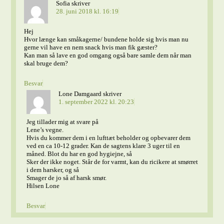
Sofia
skriver
28. juni 2018 kl. 16:19
Hej
Hvor længe kan småkagerne/ bundene holde sig hvis man nu
gerne vil have en nem snack hvis man fik gæster?
Kan man så lave en god omgang også bare samle dem når man
skal bruge dem?
Besvar
Lone Damgaard
skriver
1. september 2022 kl. 20:23
Jeg tillader mig at svare på
Lene’s vegne.
Hvis du kommer dem i en lufttæt beholder og opbevarer dem
ved en ca 10-12 grader. Kan de sagtens klare 3 uger til en
måned. Blot du har en god hygiejne, så
Sker der ikke noget. Står de for varmt, kan du ricikere at smørret
i dem harsker, og så
Smager de jo så af harsk smør.
Hilsen Lone
Besvar