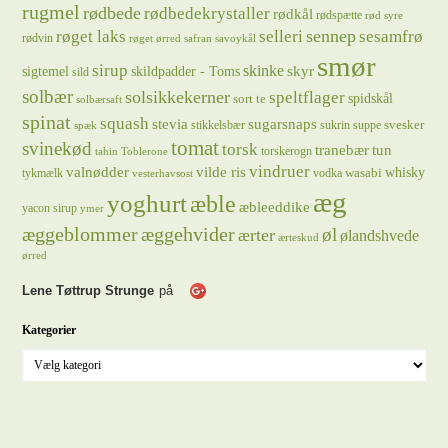
rugmel
rødbede
rødbedekrystaller
rødkål
rødspætte
rød syre
sennep
røget laks
selleri
sesamfrø
rødvin
røget ørred
safran
savoykål
smør
sirup
skinke
sigtemel
skildpadder - Toms
skyr
sild
solbær
solsikkekerner
speltflager
spidskål
sort te
solbærsaft
spinat
squash
stevia
sugarsnaps
svesker
stikkelsbær
sukrin
suppe
spæk
tomat
svinekød
torsk
tranebær
tun
torskerogn
tahin
Toblerone
vindruer
valnødder
vilde ris
whisky
wasabi
tykmælk
vodka
vesterhavsost
æg
yoghurt
æble
æbleeddike
yacon sirup
ymer
æggeblommer
æggehvider
øl
ærter
ølandshvede
ærteskud
ørred
Lene Tøttrup Strunge
på
Kategorier