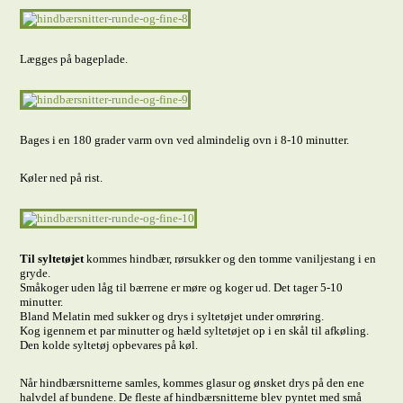
Lægges på bageplade.
Bages i en 180 grader varm ovn ved almindelig ovn i 8-10 minutter.
Køler ned på rist.
Til syltetøjet
kommes hindbær, rørsukker og den tomme vaniljestang i en
gryde.
Småkoger uden låg til bærrene er møre og koger ud. Det tager 5-10
minutter.
Bland Melatin med sukker og drys i syltetøjet under omrøring.
Kog igennem et par minutter og hæld syltetøjet op i en skål til afkøling.
Den kolde syltetøj opbevares på køl.
Når hindbærsnitterne samles, kommes glasur og ønsket drys på den ene
halvdel af bundene. De fleste af hindbærsnitterne blev pyntet med små