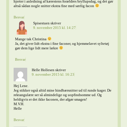
hjerter i anledning af kærestens forældres bryllupsdag, og det gør
altså sådan nogle snitter ekstra fine med særlig facon
Besvar
Spisestuen
skriver
9. november 2015 kl. 14:27
Mange tak Christina
Ja, det giver lidt ekstra i fine faconer, og hjemmelavet syltetøj
gør dem lige lidt mere lækre
Besvar
Helle Hollesen
skriver
9. november 2015 kl. 16:23
Hej Lene.
Jeg stikker også altid mine hindbærsnitter ud til runde kager. De
rektangulære ser så almindelige og uopfindsomme ud. Og
heldigvis er det ikke faconen, der afgør smagen!
M.V.H.
Helle
Besvar