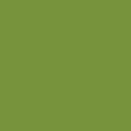
Wok
Suppe
Tilbehør
Sovse og dressinger
Back
Bagværk
Brød
Kage
Småkager
Cremer og sovse
Back
Dessert
Mousse og fromage
Frugt
Is
Kage
Sovse og toppings
Back
Drikke
Eftertrænings-måltider
Forret
Frokost
Juice
Madpakke
Morgenmad
Paleo-venlig
Pandekager
Rester