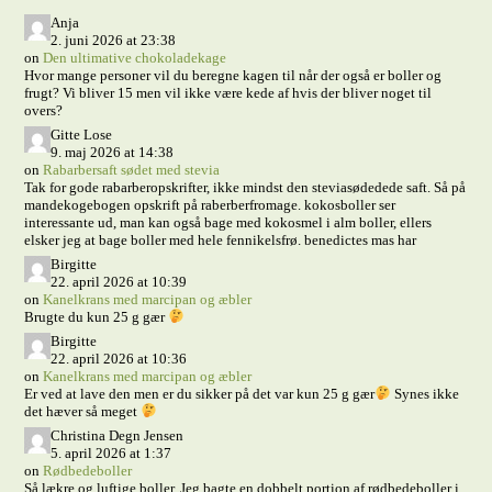
Anja
2. juni 2026 at 23:38
on
Den ultimative chokoladekage
Hvor mange personer vil du beregne kagen til når der også er boller og
frugt? Vi bliver 15 men vil ikke være kede af hvis der bliver noget til
overs?
Gitte Lose
9. maj 2026 at 14:38
on
Rabarbersaft sødet med stevia
Tak for gode rabarberopskrifter, ikke mindst den steviasødedede saft. Så på
mandekogebogen opskrift på raberberfromage. kokosboller ser
interessante ud, man kan også bage med kokosmel i alm boller, ellers
elsker jeg at bage boller med hele fennikelsfrø. benedictes mas har
Birgitte
22. april 2026 at 10:39
on
Kanelkrans med marcipan og æbler
Brugte du kun 25 g gær
Birgitte
22. april 2026 at 10:36
on
Kanelkrans med marcipan og æbler
Er ved at lave den men er du sikker på det var kun 25 g gær
Synes ikke
det hæver så meget
Christina Degn Jensen
5. april 2026 at 1:37
on
Rødbedeboller
Så lækre og luftige boller. Jeg bagte en dobbelt portion af rødbedeboller i