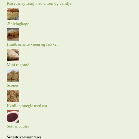
Kirsebærsyltetøj med citron og vanilje
Æblelagkage
Hindbærtærte - nem og lækker
Mini rugbrød
Scones
Hvidløgssnegle med ost
Solbærcoulis
Seneste kommentarer