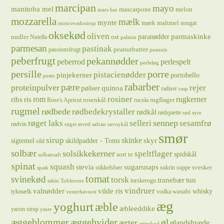
marcipan
mayo
manitoba mel
mascarpone
melon
mars bar
mozzarella
mælk
mynte
mørk maltmel
nougat
muscovadosirup
oksekød
oliven
parmaskinke
paranødder
nudler
ost
Nutella
palmin
parmesan
pastinak
peanutbutter
passionsfrugt
peanuts
peberfrugt
pekannødder
peberrod
perlespelt
perleløg
persille
porre
pistacienødder
pinjekerner
portobello
pesto
rabarber
pære
proteinpulver
rejer
pølser
quinoa
radiser
rasp
rosiner
rugkerner
ris
rom
ribs
rosenkål
rugflager
Rose's Apricot
rucola
rugmel
rødbede
rødbedekrystaller
rødkål
rødspætte
rød syre
sennep
røget laks
selleri
sesamfrø
rødvin
røget ørred
safran
savoykål
smør
sirup
skinke
sigtemel
skildpadder - Toms
skyr
sild
solbær
solsikkekerner
speltflager
spidskål
sort te
solbærsaft
spinat
squash
stevia
sugarsnaps
svesker
stikkelsbær
sukrin
suppe
spæk
tomat
svinekød
torsk
tranebær
tun
torskerogn
tahin
Toblerone
vindruer
valnødder
vilde ris
whisky
wasabi
tykmælk
vodka
vesterhavsost
æg
yoghurt
æble
æbleeddike
yacon sirup
ymer
æggeblommer
æggehvider
øl
ærter
ølandshvede
ærteskud