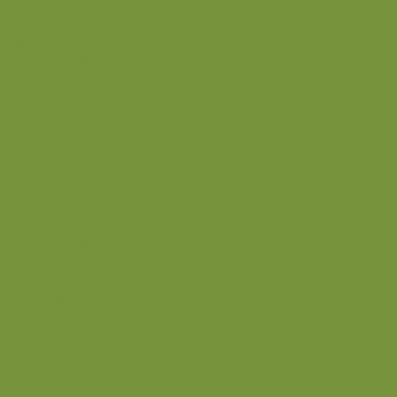
Kage
Sovse og toppings
Back
Drikke
Eftertrænings-måltider
Forret
Frokost
Juice
Madpakke
Morgenmad
Paleo-venlig
Pandekager
Rester
Smoothie
Smørepålæg
Snack
Syltet
Marmelade og syltetøj
Syltet surt
Back
Back
Ædru og lykkelig
Alle de andre gode dage
Ferie
Mærkedage
Back
Når livet er svært
Sommerliv