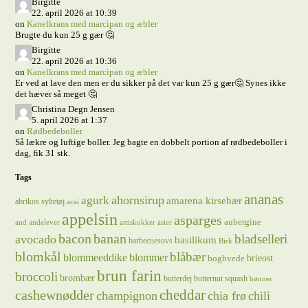
Birgitte
22. april 2026 at 10:39
on
Kanelkrans med marcipan og æbler
Brugte du kun 25 g gær 🤔
Birgitte
22. april 2026 at 10:36
on
Kanelkrans med marcipan og æbler
Er ved at lave den men er du sikker på det var kun 25 g gær🤔 Synes ikke
det hæver så meget 🤔
Christina Degn Jensen
5. april 2026 at 1:37
on
Rødbedeboller
Så lækre og luftige boller. Jeg bagte en dobbelt portion af rødbedeboller i
dag, fik 31 stk.
Tags
ananas
ahornsirup
agurk
amarena kirsebær
abrikos syltetøj
acai
appelsin
asparges
aubergine
and
andelever
artiskokker
asier
bacon
banan
bladselleri
avocado
basilikum
barbecuesovs
Birk
blomkål
blåbær
blommeeddike
blommer
brieost
boghvede
brun farin
broccoli
brombær
butterdej
butternut squash
bønner
cheddar
cashewnødder
champignon
chia frø
chili