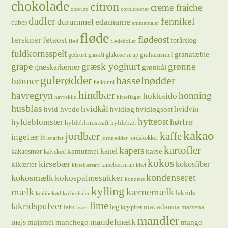
chokolade
citron
creme fraiche
chorizo
cornichoner
dadler
fennikel
edamame
durummel
cubes
emmentaler
fløde
flødeost
ferskner
fetaost
forårsløg
flød
flødeboller
fuldkornsspelt
granatæble
grahamsmel
gedeost
glukose sirup
glaskål
græsk yoghurt
grape
grønne
græskarkerner
grønkål
gulerødder
hasselnødder
bønner
halloumi
hindbær
havregryn
honning
hokkaido
havreklid
hirseflager
husblas
hvidkål
hvidløg
hvidvin
hvid hvede
hvidløgsost
hytteost
hørfrø
hyldeblomster
hyldeblomstsaft
hyldebær
kakao
jordbær
kaffe
ingefær
is
jordskokker
isvafler
jordnødder
kartofler
kapers
kanel
kamutmel
karse
kakaosmør
kalvekød
kokos
kirsebær
kikærter
kokosfiber
kirsebærsirup
kirsebærsaft
kiwi
kondenseret
kokosmælk
kokospalmesukker
kondens
kylling
mælk
kærnemælk
lakrids
krabbekød
krebsehaler
lime
lakridspulver
løg
macadamia
laks
maizena
løgspirer
lever
mandler
majs
mandelmælk
majsmel
manchego
mango