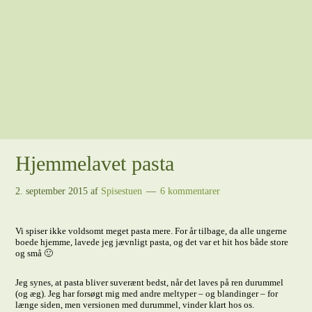
Hjemmelavet pasta
2. september 2015
af
Spisestuen
6 kommentarer
Vi spiser ikke voldsomt meget pasta mere. For år tilbage, da alle ungerne
boede hjemme, lavede jeg jævnligt pasta, og det var et hit hos både store
og små 🙂
Jeg synes, at pasta bliver suverænt bedst, når det laves på ren durummel
(og æg). Jeg har forsøgt mig med andre meltyper – og blandinger – for
længe siden, men versionen med durummel, vinder klart hos os.