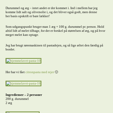
Durummel og æg – intet andet er der kommet i. Ind i mellem har jeg
komme lidt salt og olivenolie i, og det bliver også godt, men denne
her basis opskrift er bare lækker!
Som udgangspunkt bruger man 1 æg + 100 g. durummel pr. person. Hold
altid lidt af melet tilbage, for der er forskel på størrelsen af æg, og på hvor
meget melet kan optage.
Jeg har brugt røremaskinen til pastadejen, og så lige æltet den færdig på
bordet.
Her har vi fået
citronpasta med rejer
🙂
Ingredienser – 2 personer
200 g. durummel
2 æg