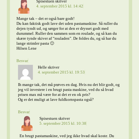
Spisestuen
skriver
4. september 2015 kl. 14:42
Mange tak – det er også bare godt!
Du kan faktisk godt lave det uden pastamaskine. Så ruller du
dejen tyndt ud, og sørger for at den er drysset godt med
durummel. Ruller den sammen som en roulade, og så kan du
skære tynde skiver af “rouladen”. De foldes du, og så har du
lange strimler pasta 🙂
Hilsen Lene
Besvar
Helle
skriver
4. september 2015 kl. 19:53
Ih mange tak, det må prøves en dag. Hvis nu det blir godt, og
jeg vil investere i en brugt pasta maskine, ved du så hvad
prisen max må være for at det er en ok pris?
Og er det muligt at lave fuldkornspasta også?
Besvar
Spisestuen
skriver
5. september 2015 kl. 10:38
En brugt pastamaskine, ved jeg ikke hvad skal koste. Du