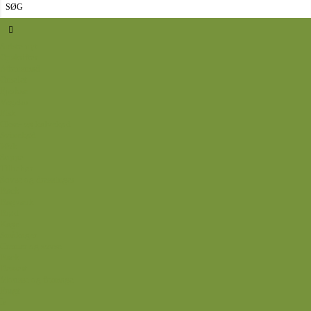
Sidste nyt
Opskrifter
Aftensmad
Omelet
Fjerkræ
Vegetar
Fisk
Okse- og kalvekød
Svinekød
Wok
Suppe
Tilbehør
Sovse og dressinger
Back
Bagværk
Brød
Kage
Småkager
Cremer og sovse
Back
Dessert
Mousse og fromage
Frugt
Is