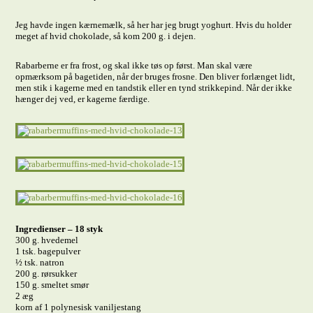
Jeg havde ingen kærnemælk, så her har jeg brugt yoghurt. Hvis du holder
meget af hvid chokolade, så kom 200 g. i dejen.
Rabarberne er fra frost, og skal ikke tøs op først. Man skal være
opmærksom på bagetiden, når der bruges frosne. Den bliver forlænget lidt,
men stik i kagerne med en tandstik eller en tynd strikkepind. Når der ikke
hænger dej ved, er kagerne færdige.
Ingredienser – 18 styk
300 g. hvedemel
1 tsk. bagepulver
½ tsk. natron
200 g. rørsukker
150 g. smeltet smør
2 æg
korn af 1 polynesisk vaniljestang