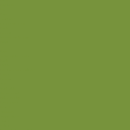
Back
Bagværk
Brød
Kage
Småkager
Cremer og sovse
Back
Dessert
Mousse og fromage
Frugt
Is
Kage
Sovse og toppings
Back
Drikke
Eftertrænings-måltider
Forret
Frokost
Juice
Madpakke
Morgenmad
Paleo-venlig
Pandekager
Rester
Smoothie
Smørepålæg
Snack
Syltet