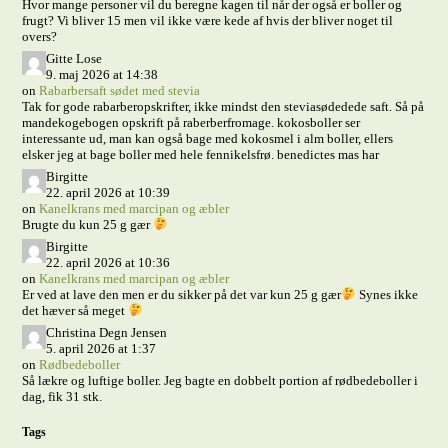
Hvor mange personer vil du beregne kagen til når der også er boller og
frugt? Vi bliver 15 men vil ikke være kede af hvis der bliver noget til
overs?
Gitte Lose
9. maj 2026 at 14:38
on
Rabarbersaft sødet med stevia
Tak for gode rabarberopskrifter, ikke mindst den steviasødedede saft. Så på
mandekogebogen opskrift på raberberfromage. kokosboller ser
interessante ud, man kan også bage med kokosmel i alm boller, ellers
elsker jeg at bage boller med hele fennikelsfrø. benedictes mas har
Birgitte
22. april 2026 at 10:39
on
Kanelkrans med marcipan og æbler
Brugte du kun 25 g gær
Birgitte
22. april 2026 at 10:36
on
Kanelkrans med marcipan og æbler
Er ved at lave den men er du sikker på det var kun 25 g gær
Synes ikke
det hæver så meget
Christina Degn Jensen
5. april 2026 at 1:37
on
Rødbedeboller
Så lækre og luftige boller. Jeg bagte en dobbelt portion af rødbedeboller i
dag, fik 31 stk.
Tags