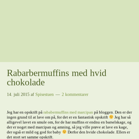
Rabarbermuffins med hvid
chokolade
14. juli 2015
af
Spisestuen
2 kommentarer
Jeg har en opskrift på
rababermuffins med marcipan
på bloggen. Den er der
ingen grund til at lave om på, for det er en fantastisk opskrift
Jeg har så
alligevel lavet en smule om, for de har muffins er endnu en barselskage, og
der er noget med marcipan og amning, så jeg ville prøve at lave en kage,
der også er mild og god for baby
Derfor den hvide chokolade. Ellers er
det stort set samme opskrift.