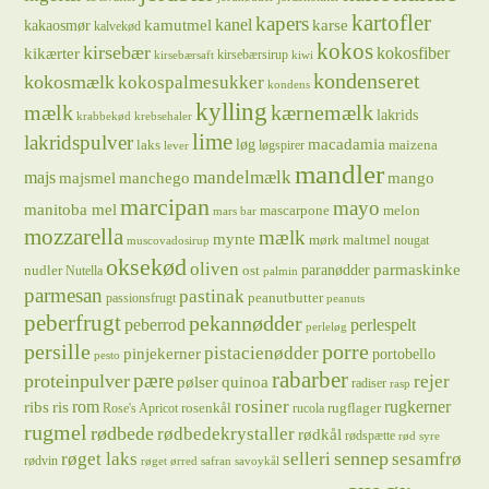
kartofler
kapers
kanel
kamutmel
karse
kakaosmør
kalvekød
kokos
kirsebær
kikærter
kokosfiber
kirsebærsirup
kirsebærsaft
kiwi
kondenseret
kokosmælk
kokospalmesukker
kondens
kylling
mælk
kærnemælk
lakrids
krabbekød
krebsehaler
lime
lakridspulver
løg
macadamia
laks
maizena
løgspirer
lever
mandler
majs
mandelmælk
majsmel
manchego
mango
marcipan
mayo
manitoba mel
mascarpone
melon
mars bar
mozzarella
mælk
mynte
mørk maltmel
nougat
muscovadosirup
oksekød
oliven
parmaskinke
paranødder
nudler
ost
Nutella
palmin
parmesan
pastinak
peanutbutter
passionsfrugt
peanuts
peberfrugt
pekannødder
peberrod
perlespelt
perleløg
persille
porre
pistacienødder
pinjekerner
portobello
pesto
rabarber
pære
proteinpulver
rejer
pølser
quinoa
radiser
rasp
rosiner
rugkerner
ris
rom
ribs
rosenkål
rugflager
Rose's Apricot
rucola
rugmel
rødbede
rødbedekrystaller
rødkål
rødspætte
rød syre
sennep
røget laks
selleri
sesamfrø
rødvin
røget ørred
safran
savoykål