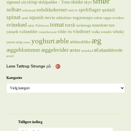
smør
sirup
skinke
sigtemel
skildpadder - Toms
skyr
sild
solbær
solsikkekerner
speltflager
spidskål
sort te
solbærsaft
spinat
squash
stevia
sugarsnaps
svesker
stikkelsbær
sukrin
suppe
spæk
tomat
svinekød
torsk
tranebær
tun
torskerogn
tahin
Toblerone
vindruer
valnødder
vilde ris
whisky
wasabi
tykmælk
vodka
vesterhavsost
æg
yoghurt
æble
æbleeddike
yacon sirup
ymer
æggeblommer
æggehvider
øl
ærter
ølandshvede
ærteskud
ørred
Lene Tøttrup Strunge
på
Kategorier
Tidligere indlæg