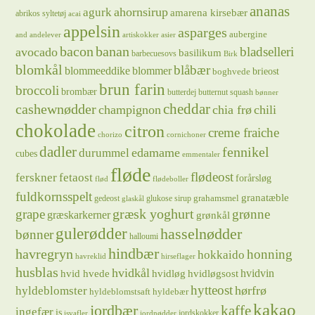
ananas
ahornsirup
agurk
amarena kirsebær
abrikos syltetøj
acai
appelsin
asparges
aubergine
and
andelever
artiskokker
asier
bacon
banan
bladselleri
avocado
basilikum
barbecuesovs
Birk
blomkål
blåbær
blommeeddike
blommer
brieost
boghvede
brun farin
broccoli
brombær
butterdej
butternut squash
bønner
cheddar
cashewnødder
champignon
chia frø
chili
chokolade
citron
creme fraiche
chorizo
cornichoner
dadler
fennikel
edamame
durummel
cubes
emmentaler
fløde
flødeost
ferskner
fetaost
forårsløg
flød
flødeboller
fuldkornsspelt
granatæble
grahamsmel
gedeost
glukose sirup
glaskål
græsk yoghurt
grape
grønne
græskarkerner
grønkål
gulerødder
hasselnødder
bønner
halloumi
hindbær
havregryn
honning
hokkaido
havreklid
hirseflager
husblas
hvidkål
hvidløg
hvidvin
hvid hvede
hvidløgsost
hytteost
hørfrø
hyldeblomster
hyldeblomstsaft
hyldebær
kakao
jordbær
kaffe
ingefær
is
jordskokker
isvafler
jordnødder