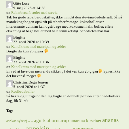
Gitte Lose
9. maj 2026 at 14:38
on
Rabarbersaft sødet med stevia
Tak for gode rabarberopskrifter, ikke mindst den steviasødedede saft. Så på
mandekogebogen opskrift på raberberfromage. kokosboller ser
interessante ud, man kan også bage med kokosmel i alm boller, ellers
elsker jeg at bage boller med hele fennikelsfrø. benedictes mas har
Birgitte
22. april 2026 at 10:39
on
Kanelkrans med marcipan og æbler
Brugte du kun 25 g gær
Birgitte
22. april 2026 at 10:36
on
Kanelkrans med marcipan og æbler
Er ved at lave den men er du sikker på det var kun 25 g gær
Synes ikke
det hæver så meget
Christina Degn Jensen
5. april 2026 at 1:37
on
Rødbedeboller
Så lækre og luftige boller. Jeg bagte en dobbelt portion af rødbedeboller i
dag, fik 31 stk.
Tags
ananas
ahornsirup
agurk
amarena kirsebær
abrikos syltetøj
acai
appelsin
asparges