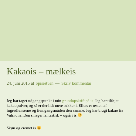
Kakaois – mælkeis
24. juni 2015
af
Spisestuen
Skriv kommentar
Jeg har taget udgangspunkt i min
grundopskrift på is
. Jeg har tilføjet
kakaopulver, og så er der lidt mere sukker i. Ellers er resten af
ingredienserne og fremgangsmåden den samme. Jeg har brugt kakao fra
Valrhona. Den smager fantastisk – også i is
Skøn og cremet is