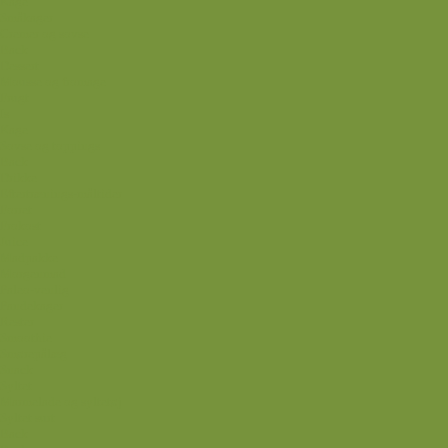
Kage
Småkager
Cremer og sovse
Back
Dessert
Mousse og fromage
Frugt
Is
Kage
Sovse og toppings
Back
Drikke
Eftertrænings-måltider
Forret
Frokost
Juice
Madpakke
Morgenmad
Paleo-venlig
Pandekager
Rester
Smoothie
Smørepålæg
Snack
Syltet
Marmelade og syltetøj
Syltet surt
Back