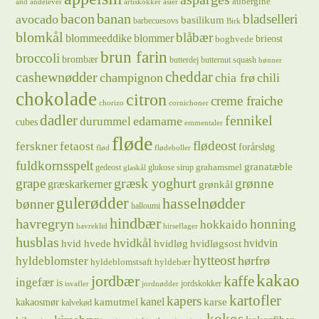
aubergine
and
andelever
artiskokker
asier
bacon
banan
bladselleri
avocado
basilikum
barbecuesovs
Birk
blomkål
blåbær
blommeeddike
blommer
brieost
boghvede
brun farin
broccoli
brombær
butterdej
butternut squash
bønner
cheddar
cashewnødder
champignon
chia frø
chili
chokolade
citron
creme fraiche
chorizo
cornichoner
dadler
fennikel
edamame
durummel
cubes
emmentaler
fløde
flødeost
ferskner
fetaost
forårsløg
flød
flødeboller
fuldkornsspelt
granatæble
grahamsmel
gedeost
glukose sirup
glaskål
græsk yoghurt
grape
grønne
græskarkerner
grønkål
gulerødder
hasselnødder
bønner
halloumi
hindbær
havregryn
honning
hokkaido
havreklid
hirseflager
husblas
hvidkål
hvidløg
hvidvin
hvid hvede
hvidløgsost
hytteost
hørfrø
hyldeblomster
hyldeblomstsaft
hyldebær
kakao
jordbær
kaffe
ingefær
is
jordskokker
isvafler
jordnødder
kartofler
kapers
kanel
kamutmel
karse
kakaosmør
kalvekød