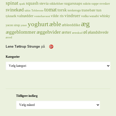
spinat
squash
stevia
sugarsnaps
svesker
stikkelsbær
sukrin
suppe
spæk
tomat
svinekød
torsk
tranebær
tun
torskerogn
tahin
Toblerone
vindruer
valnødder
vilde ris
whisky
wasabi
tykmælk
vodka
vesterhavsost
æg
yoghurt
æble
æbleeddike
yacon sirup
ymer
æggeblommer
æggehvider
øl
ærter
ølandshvede
ærteskud
ørred
Lene Tøttrup Strunge
på
Kategorier
Tidligere indlæg