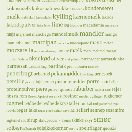
kokos
kirsebær
kikærter
kokosfiber
kirsebærsirup
kirsebærsaft
kiwi
kondenseret
kokosmælk
kokospalmesukker
kondens
kylling
mælk
kærnemælk
lakrids
krabbekød
krebsehaler
lime
lakridspulver
løg
macadamia
laks
maizena
løgspirer
lever
mandler
majs
mandelmælk
majsmel
manchego
mango
marcipan
mayo
manitoba mel
mascarpone
melon
mars bar
mozzarella
mælk
mynte
mørk maltmel
nougat
muscovadosirup
oksekød
oliven
parmaskinke
paranødder
nudler
ost
Nutella
palmin
parmesan
pastinak
peanutbutter
passionsfrugt
peanuts
peberfrugt
pekannødder
peberrod
perlespelt
perleløg
persille
porre
pistacienødder
pinjekerner
portobello
pesto
rabarber
pære
proteinpulver
rejer
pølser
quinoa
radiser
rasp
rosiner
rugkerner
ris
rom
ribs
rosenkål
rugflager
Rose's Apricot
rucola
rugmel
rødbede
rødbedekrystaller
rødkål
rødspætte
rød syre
sennep
røget laks
selleri
sesamfrø
rødvin
røget ørred
safran
savoykål
smør
sirup
skinke
sigtemel
skildpadder - Toms
skyr
sild
solbær
solsikkekerner
speltflager
spidskål
sort te
solbærsaft