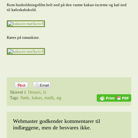
Kom husholdningsfilm helt ned på den varme kakao-iscreme og køl ned
til køleskabskold.
Køres på ismaskine.
Skrevet i:
Dessert
,
Is
Tags:
fløde
,
kakao
,
mælk
,
æg
Webmaster godkender kommentarer til
indlæggene, men de besvares ikke.