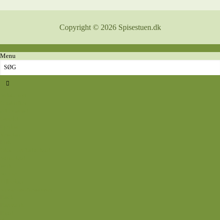
Copyright © 2026 Spisestuen.dk
Menu
Sidste nyt
Opskrifter
Aftensmad
Omelet
Fjerkræ
Vegetar
Fisk
Okse- og kalvekød
Svinekød
Wok
Suppe
Tilbehør
Sovse og dressinger
Back
Bagværk
Brød