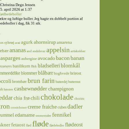
Christina Degn Jensen
5. april 2026 at 1:37
ødbedeboller
ækre og luftige boller. Jeg bagte en dobbelt portion af
edeboller i dag, fik 31 stk.
s
ahornsirup
agurk
amarena
os syltetøj
acai
appelsin
ananas
sebær
and
andelever
artiskokker
asparges
bacon
banan
avocado
aubergine
blomkål
bladselleri
basilikum
ecuesovs
Birk
blåbær
mmeeddike
blommer
brieost
boghvede
brun farin
ccoli
brombær
butterdej
butternut
cashewnødder
champignon
sh
bønner
chokolade
eddar
chia frø
chili
chorizo
tron
dadler
creme fraiche
cubes
cornichoner
fennikel
edamame
rummel
emmentaler
fløde
flødeost
skner
fetaost
flød
flødeboller