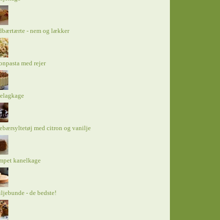
bærtærte - nem og lækker
onpasta med rejer
elagkage
ebærsyltetøj med citron og vanilje
mpet kanelkage
ljebunde - de bedste!