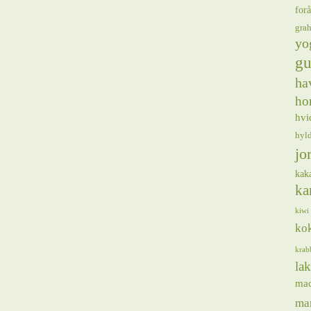
forå
gra
yo
gu
ha
ho
hvi
hyl
jo
kak
ka
kiwi
ko
krab
lak
ma
ma