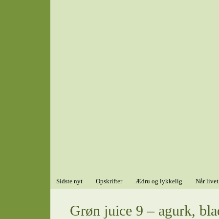
Sidste nyt
Opskrifter
Ædru og lykkelig
Når livet
Grøn juice 9 – agurk, blad