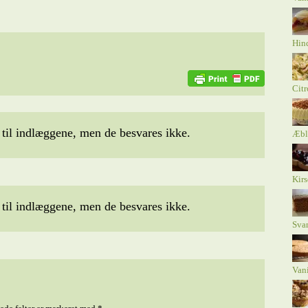
Hind
Citr
il indlæggene, men de besvares ikke.
Æbl
Kirs
il indlæggene, men de besvares ikke.
Sva
Vani