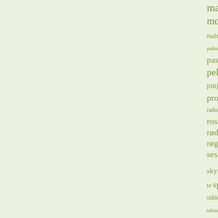
ma
mo
mal
palm
pas
pe
pin
pro
radis
ros
rød
røg
se
sky
s
te
stik
tahin