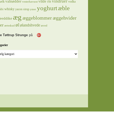
vindruer
valnødder
vilde ris
ælk
vodka
vesterhavsost
yoghurt
æble
whisky
abi
yacon sirup
ymer
æg
æggeblommer
æggehvider
eeddike
øl
er
ølandshvede
ærteskud
ørred
e Tøttrup Strunge
på
gorier