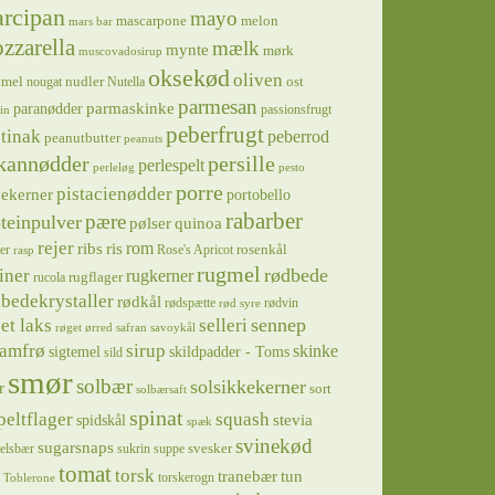
rcipan
mayo
mascarpone
melon
mars bar
zzarella
mælk
mynte
mørk
muscovadosirup
oksekød
oliven
tmel
nudler
ost
nougat
Nutella
parmesan
parmaskinke
paranødder
passionsfrugt
in
peberfrugt
tinak
peberrod
peanutbutter
peanuts
kannødder
persille
perlespelt
perleløg
pesto
porre
pistacienødder
jekerner
portobello
rabarber
pære
teinpulver
pølser
quinoa
rejer
ris
rom
ribs
rosenkål
er
Rose's Apricot
rasp
rugmel
rødbede
iner
rugkerner
rugflager
rucola
bedekrystaller
rødkål
rødspætte
rødvin
rød syre
sennep
et laks
selleri
røget ørred
safran
savoykål
sirup
samfrø
skinke
sigtemel
skildpadder - Toms
sild
smør
solbær
solsikkekerner
r
sort
solbærsaft
spinat
squash
peltflager
spidskål
stevia
spæk
svinekød
sugarsnaps
svesker
kelsbær
sukrin
suppe
tomat
torsk
tranebær
tun
torskerogn
Toblerone