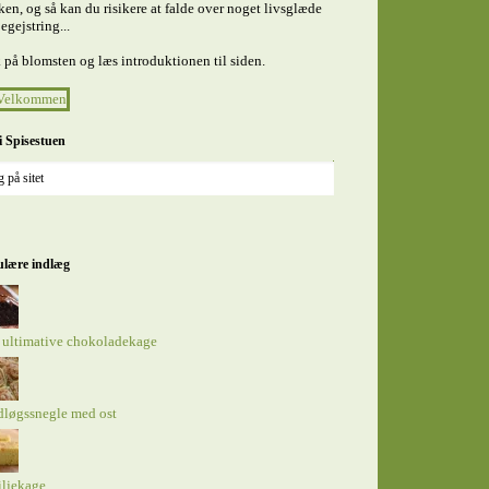
en, og så kan du risikere at falde over noget livsglæde
egejstring...
 på blomsten og læs introduktionen til siden.
i Spisestuen
lære indlæg
 ultimative chokoladekage
dløgssnegle med ost
iljekage