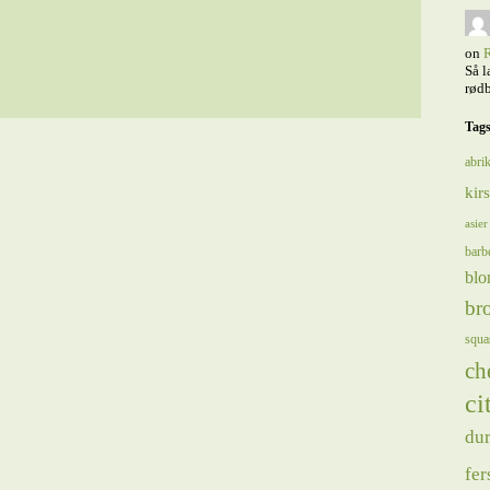
on
R
Så l
rødb
Tag
abrik
kir
asier
barb
blo
bro
squa
ch
ci
du
fer