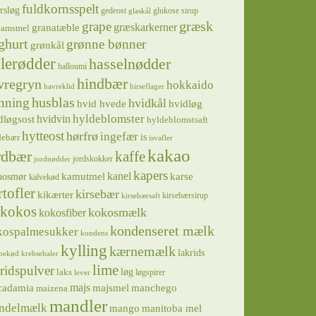
fuldkornsspelt
rsløg
gedeost
glukose sirup
glaskål
græsk
grape
græskarkerner
granatæble
hamsmel
ghurt
grønne bønner
grønkål
lerødder
hasselnødder
halloumi
hindbær
vregryn
hokkaido
havreklid
hirseflager
husblas
nning
hvidkål
hvidløg
hvid hvede
hyldeblomster
hvidvin
dløgsost
hyldeblomstsaft
hytteost
hørfrø
ingefær
is
debær
isvafler
kakao
rdbær
kaffe
jordskokker
jordnødder
kapers
kanel
kamutmel
karse
aosmør
kalvekød
rtofler
kirsebær
kikærter
kirsebærsirup
kirsebærsaft
kokos
kokosmælk
kokosfiber
kondenseret mælk
kospalmesukker
kondens
kylling
kærnemælk
lakrids
bekød
krebsehaler
lime
ridspulver
løg
laks
løgspirer
lever
majs
majsmel
manchego
cadamia
maizena
mandler
ndelmælk
mango
manitoba mel