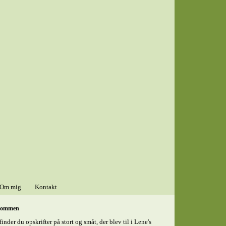
Om mig
Kontakt
kommen
finder du opskrifter på stort og småt, der blev til i Lene's