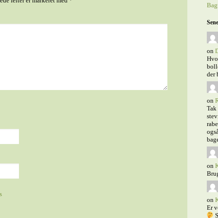
de felter er markeret med
*
Bagt
Sene
on
D
Hvor
boll
der 
on
R
Tak 
stev
rabe
også
bage
on
K
Bru
s
on
K
Er v
S