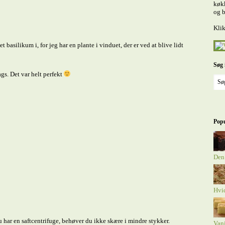
køkk
og b
Klik
basilikum i, for jeg har en plante i vinduet, der er ved at blive lidt
Søg 
ags. Det var helt perfekt
Popu
Den
Hvi
du har en saftcentrifuge, behøver du ikke skære i mindre stykker.
Van