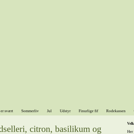
 er svært
Sommerliv
Jul
Udstyr
Finurlige fif
Rodekassen
Vel
selleri, citron, basilikum og
Her 