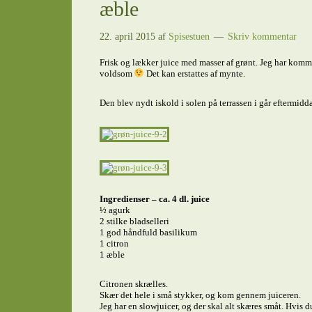
æble
22. april 2015
af
Spisestuen
Skriv kommentar
Frisk og lækker juice med masser af grønt. Jeg har kommet 
voldsom
Det kan erstattes af mynte.
Den blev nydt iskold i solen på terrassen i går eftermidd
Ingredienser – ca. 4 dl. juice
½ agurk
2 stilke bladselleri
1 god håndfuld basilikum
1 citron
1 æble
Citronen skrælles.
Skær det hele i små stykker, og kom gennem juiceren.
Jeg har en slowjuicer, og der skal alt skæres småt. Hvis 