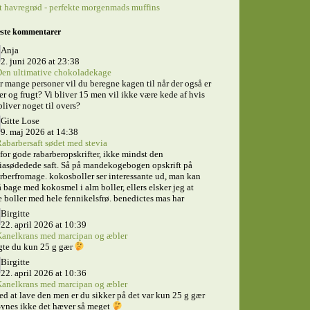
 havregrød - perfekte morgenmads muffins
ste kommentarer
Anja
2. juni 2026 at 23:38
en ultimative chokoladekage
 mange personer vil du beregne kagen til når der også er
er og frugt? Vi bliver 15 men vil ikke være kede af hvis
bliver noget til overs?
Gitte Lose
9. maj 2026 at 14:38
abarbersaft sødet med stevia
for gode rabarberopskrifter, ikke mindst den
iasødedede saft. Så på mandekogebogen opskrift på
rberfromage. kokosboller ser interessante ud, man kan
 bage med kokosmel i alm boller, ellers elsker jeg at
 boller med hele fennikelsfrø. benedictes mas har
Birgitte
22. april 2026 at 10:39
anelkrans med marcipan og æbler
gte du kun 25 g gær
Birgitte
22. april 2026 at 10:36
anelkrans med marcipan og æbler
ed at lave den men er du sikker på det var kun 25 g gær
ynes ikke det hæver så meget