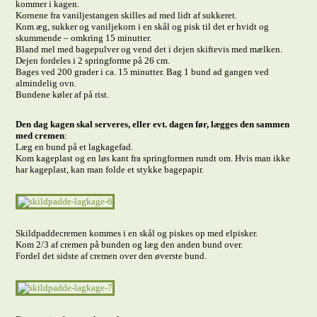
kommer i kagen.
Kornene fra vaniljestangen skilles ad med lidt af sukkeret.
Kom æg, sukker og vaniljekorn i en skål og pisk til det er hvidt og
skummende – omkring 15 minutter.
Bland mel med bagepulver og vend det i dejen skiftevis med mælken.
Dejen fordeles i 2 springforme på 26 cm.
Bages ved 200 grader i ca. 15 minutter. Bag 1 bund ad gangen ved
almindelig ovn.
Bundene køler af på rist.
Den dag kagen skal serveres, eller evt. dagen før, lægges den sammen
med cremen
:
Læg en bund på et lagkagefad.
Kom kageplast og en løs kant fra springformen rundt om. Hvis man ikke
har kageplast, kan man folde et stykke bagepapir.
Skildpaddecremen kommes i en skål og piskes op med elpisker.
Kom 2/3 af cremen på bunden og læg den anden bund over.
Fordel det sidste af cremen over den øverste bund.