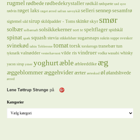
rugmel
rødbede
rødbedekrystaller
rødkål
rødspætte
rød syre
sennep
røget laks
selleri
sesamfrø
rødvin
røget ørred
safran
savoykål
smør
sirup
skinke
sigtemel
skildpadder - Toms
skyr
sild
solbær
solsikkekerner
speltflager
spidskål
sort te
solbærsaft
spinat
squash
stevia
sugarsnaps
svesker
stikkelsbær
sukrin
suppe
spæk
tomat
svinekød
torsk
tranebær
tun
torskerogn
tahin
Toblerone
vindruer
valnødder
vilde ris
whisky
wasabi
tykmælk
vodka
vesterhavsost
æg
yoghurt
æble
æbleeddike
yacon sirup
ymer
æggeblommer
æggehvider
øl
ærter
ølandshvede
ærteskud
ørred
Lene Tøttrup Strunge
på
Kategorier