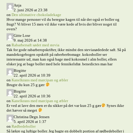
Anja
2. juni 2026 at 23:38
on
Den ultimative chokoladekage
Hvor mange personer vil du beregne kagen til når der også er boller og
frugt? Vi bliver 15 men vil ikke være kede af hvis der bliver noget til
overs?
Gitte Lose
9. maj 2026 at 14:38
on
Rabarbersaft sødet med stevia
Tak for gode rabarberopskrifter, ikke mindst den steviasødedede saft. Så på
mandekogebogen opskrift på raberberfromage. kokosboller ser
interessante ud, man kan også bage med kokosmel i alm boller, ellers
elsker jeg at bage boller med hele fennikelsfrø. benedictes mas har
Birgitte
22. april 2026 at 10:39
on
Kanelkrans med marcipan og æbler
Brugte du kun 25 g gær
Birgitte
22. april 2026 at 10:36
on
Kanelkrans med marcipan og æbler
Er ved at lave den men er du sikker på det var kun 25 g gær
Synes ikke
det hæver så meget
Christina Degn Jensen
5. april 2026 at 1:37
on
Rødbedeboller
Så lækre og luftige boller. Jeg bagte en dobbelt portion af rødbedeboller i