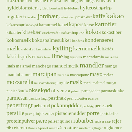
husblas
hvidkål
hvidløg
hvidvin
hvid hvede
hvidløgsost
hytteost
hørfrø
hyldeblomster
hyldeblomstsaft
hyldebær
kakao
jordbær
kaffe
ingefær
is
jordskokker
isvafler
jordnødder
kartofler
kapers
kanel
kamutmel
karse
kakaosmør
kalvekød
kokos
kirsebær
kikærter
kokosfiber
kirsebærsirup
kirsebærsaft
kiwi
kondenseret
kokosmælk
kokospalmesukker
kondens
kylling
mælk
kærnemælk
lakrids
krabbekød
krebsehaler
lime
lakridspulver
løg
macadamia
laks
maizena
løgspirer
lever
mandler
majs
mandelmælk
majsmel
manchego
mango
marcipan
mayo
manitoba mel
mascarpone
melon
mars bar
mozzarella
mælk
mynte
mørk maltmel
nougat
muscovadosirup
oksekød
oliven
parmaskinke
paranødder
nudler
ost
Nutella
palmin
parmesan
pastinak
peanutbutter
passionsfrugt
peanuts
peberfrugt
pekannødder
peberrod
perlespelt
perleløg
persille
porre
pistacienødder
pinjekerner
portobello
pesto
rabarber
pære
proteinpulver
rejer
pølser
quinoa
radiser
rasp
rosiner
rugkerner
ris
rom
ribs
rosenkål
rugflager
Rose's Apricot
rucola