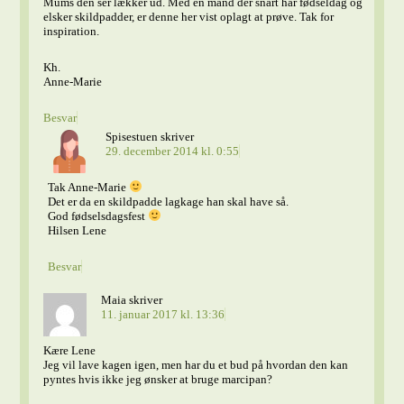
Mums den ser lækker ud. Med en mand der snart har fødseldag og
elsker skildpadder, er denne her vist oplagt at prøve. Tak for
inspiration.
Kh.
Anne-Marie
Besvar
Spisestuen
skriver
29. december 2014 kl. 0:55
Tak Anne-Marie
Det er da en skildpadde lagkage han skal have så.
God fødselsdagsfest
Hilsen Lene
Besvar
Maia
skriver
11. januar 2017 kl. 13:36
Kære Lene
Jeg vil lave kagen igen, men har du et bud på hvordan den kan
pyntes hvis ikke jeg ønsker at bruge marcipan?