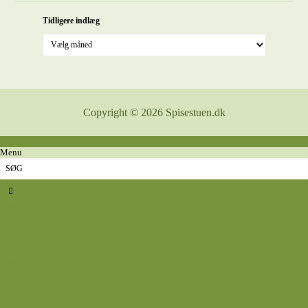
Tidligere indlæg
Copyright © 2026 Spisestuen.dk
Menu
Sidste nyt
Opskrifter
Aftensmad
Omelet
Fjerkræ
Vegetar
Fisk
Okse- og kalvekød
Svinekød
Wok