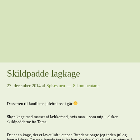
Skildpadde lagkage
27. december 2014
af
Spisestuen
8 kommentarer
Desserten til familiens julefrokost i går
Skøn kage med masser af lækkerhed, hvis man – som mig – elsker
skildpadderne fra Toms.
Det er en kage, der er lavet lidt i etaper. Bundene bagte jeg inden jul og
kom på frost. Cremen lavede jeg juleaften, for den skal på køl i minimum 1