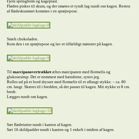
Fjern springform og kageplast.
Fløden piskes til skum, og der smøres et tyndt lag rundt om kagen. Resten
af flødeskummet kommes i en sprøjtepose.
Smelt chokoladen.
Kom den i en sprøjtepose og lav et tilfældigt mønster på kagen.
Til
marcipanovertrækket
æltes marcipanen med flormelis og
glukosesirup. Det er nemmest med hænderne, synes jeg.
Rulles ud på et bord drysset med flormelis til et aflangt stykke. – ca. 80
cm. langt. Skæres til i bredden, så det passer til kagen. Mit stykke er 8 cm.
bredt.
Lægges rundt om kagen.
Sæt flødetutter rundt i kanten af kagen.
Sæt 16 skildpadder rundt i kanten og 1 enkelt i midten af kagen.