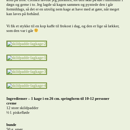
døgn og gerne i to. Jeg lagde så kagen sammen og pyntede den i går
formiddags, så det er en utrolig nem kage at have med at gøre, når meget
kan laves på forhånd.
Vi fik et stykke til en kop kaffe til frokost i dag, og den er lige så lækker,
som den var i går
Ingredienser – 1 kage i en 26 cm. springform til 10-12 personer
creme
12 store skildpadder
½ l. piskefløde
bunde
50 g. smør