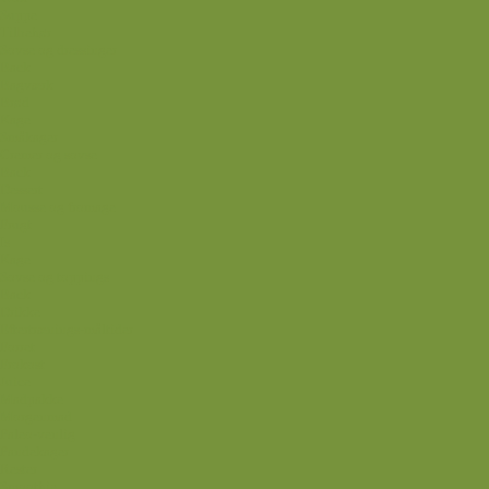
Suppe
Tilbehør
Sovse og dressinger
Back
Bagværk
Brød
Kage
Småkager
Cremer og sovse
Back
Dessert
Mousse og fromage
Frugt
Is
Kage
Sovse og toppings
Back
Drikke
Eftertrænings-måltider
Forret
Frokost
Juice
Madpakke
Morgenmad
Paleo-venlig
Pandekager
Rester
Smoothie