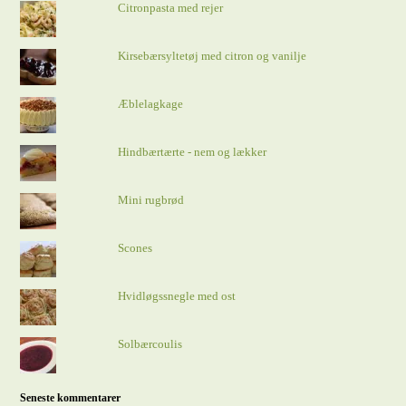
Citronpasta med rejer
Kirsebærsyltetøj med citron og vanilje
Æblelagkage
Hindbærtærte - nem og lækker
Mini rugbrød
Scones
Hvidløgssnegle med ost
Solbærcoulis
Seneste kommentarer