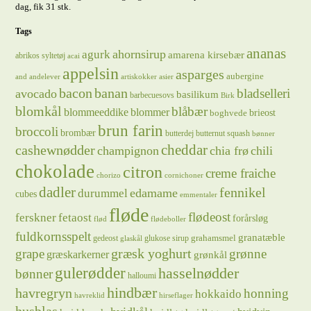
dag, fik 31 stk.
Tags
ananas
ahornsirup
agurk
amarena kirsebær
abrikos syltetøj
acai
appelsin
asparges
aubergine
and
andelever
artiskokker
asier
bacon
banan
bladselleri
avocado
basilikum
barbecuesovs
Birk
blomkål
blåbær
blommeeddike
blommer
brieost
boghvede
brun farin
broccoli
brombær
butterdej
butternut squash
bønner
cheddar
cashewnødder
champignon
chia frø
chili
chokolade
citron
creme fraiche
chorizo
cornichoner
dadler
fennikel
edamame
durummel
cubes
emmentaler
fløde
flødeost
ferskner
fetaost
forårsløg
flød
flødeboller
fuldkornsspelt
granatæble
grahamsmel
gedeost
glukose sirup
glaskål
græsk yoghurt
grape
grønne
græskarkerner
grønkål
gulerødder
hasselnødder
bønner
halloumi
hindbær
havregryn
honning
hokkaido
havreklid
hirseflager