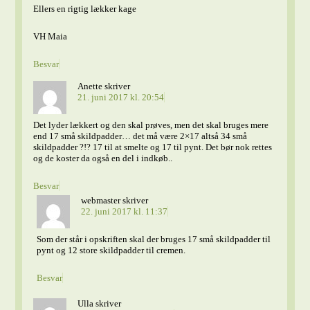
Ellers en rigtig lækker kage
VH Maia
Besvar
Anette
skriver
21. juni 2017 kl. 20:54
Det lyder lækkert og den skal prøves, men det skal bruges mere
end 17 små skildpadder… det må være 2×17 altså 34 små
skildpadder ?!? 17 til at smelte og 17 til pynt. Det bør nok rettes
og de koster da også en del i indkøb..
Besvar
webmaster
skriver
22. juni 2017 kl. 11:37
Som der står i opskriften skal der bruges 17 små skildpadder til
pynt og 12 store skildpadder til cremen.
Besvar
Ulla
skriver