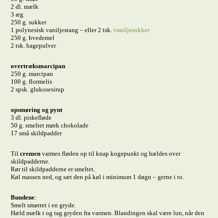
2 dl. mælk
3 æg
250 g. sukker
1 polynesisk vaniljestang – eller 2 tsk.
vaniljesukker
250 g. hvedemel
2 tsk. bagepulver
overtræksmarcipan
250 g. marcipan
100 g. flormelis
2 spsk. glukosesirup
opsmøring og pynt
3 dl. piskefløde
50 g. smeltet mørk chokolade
17 små skildpadder
Til
cremen
varmes fløden op til knap kogepunkt og hældes over
skildpadderne.
Rør til skildpadderne er smeltet.
Køl massen ned, og sæt den på køl i minimum 1 døgn – gerne i to.
Bundene
:
Smelt smørret i en gryde.
Hæld mælk i og tag gryden fra varmen. Blandingen skal være lun, når den