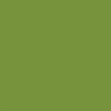
Smørepålæg
Snack
Syltet
Marmelade og syltetøj
Syltet surt
Back
Back
Ædru og lykkelig
Alle de andre gode dage
Ferie
Mærkedage
Back
Når livet er svært
Sommerliv
Have
Sommerdrikke
Sommermad
Back
Jul
Udstyr
Finurlige fif
Rodekassen
Fastekur 5:2
Fastedage
Back
Give away mm.
Shopping
Back