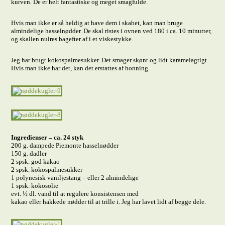
kurven. De er helt fantastiske og meget smagfulde.
Hvis man ikke er så heldig at have dem i skabet, kan man bruge
almindelige hasselnødder. De skal ristes i ovnen ved 180 i ca. 10 minutter,
og skallen nulres bagefter af i et viskestykke.
Jeg har brugt kokospalmesukker. Det smager skønt og lidt karamelagtigt.
Hvis man ikke har det, kan det erstattes af honning.
Ingredienser – ca. 24 styk
200 g. dampede Piemonte hasselnødder
150 g. dadler
2 spsk. god kakao
2 spsk. kokospalmesukker
1 polynesisk vaniljestang – eller 2 almindelige
1 spsk. kokosolie
evt. ½ dl. vand til at regulere konsistensen med
kakao eller hakkede nødder til at trille i. Jeg har lavet lidt af begge dele.