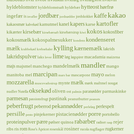
hytteost
hørfrø
hyldeblomster
hyldeblomstsaft
hyldebær
kakao
jordbær
kaffe
ingefær
is
jordskokker
isvafler
jordnødder
kartofler
kapers
kanel
kamutmel
karse
kakaosmør
kalvekød
kokos
kirsebær
kikærter
kokosfiber
kirsebærsirup
kirsebærsaft
kiwi
kondenseret
kokosmælk
kokospalmesukker
kondens
kylling
mælk
kærnemælk
lakrids
krabbekød
krebsehaler
lime
lakridspulver
løg
macadamia
laks
maizena
løgspirer
lever
mandler
majs
mandelmælk
majsmel
manchego
mango
marcipan
mayo
manitoba mel
mascarpone
melon
mars bar
mozzarella
mælk
mynte
mørk maltmel
nougat
muscovadosirup
oksekød
oliven
parmaskinke
paranødder
nudler
ost
Nutella
palmin
parmesan
pastinak
peanutbutter
passionsfrugt
peanuts
peberfrugt
pekannødder
peberrod
perlespelt
perleløg
persille
porre
pistacienødder
pinjekerner
portobello
pesto
rabarber
pære
proteinpulver
rejer
pølser
quinoa
radiser
rasp
rosiner
rugkerner
ris
rom
ribs
rosenkål
rugflager
Rose's Apricot
rucola