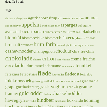
dag, fik 31 stk.
Tags
ananas
ahornsirup
agurk
amarena kirsebær
abrikos syltetøj
acai
appelsin
asparges
aubergine
and
andelever
artiskokker
asier
bacon
banan
bladselleri
avocado
basilikum
barbecuesovs
Birk
blomkål
blåbær
blommeeddike
blommer
brieost
boghvede
brun farin
broccoli
brombær
butterdej
butternut squash
bønner
cheddar
cashewnødder
champignon
chia frø
chili
chokolade
citron
creme fraiche
chorizo
cornichoner
dadler
fennikel
edamame
durummel
cubes
emmentaler
fløde
flødeost
ferskner
fetaost
forårsløg
flød
flødeboller
fuldkornsspelt
granatæble
grahamsmel
gedeost
glukose sirup
glaskål
græsk yoghurt
grape
grønne
græskarkerner
grønkål
gulerødder
hasselnødder
bønner
halloumi
hindbær
havregryn
honning
hokkaido
havreklid
hirseflager
husblas
hvidkål
hvidløg
hvidvin
hvid hvede
hvidløgsost