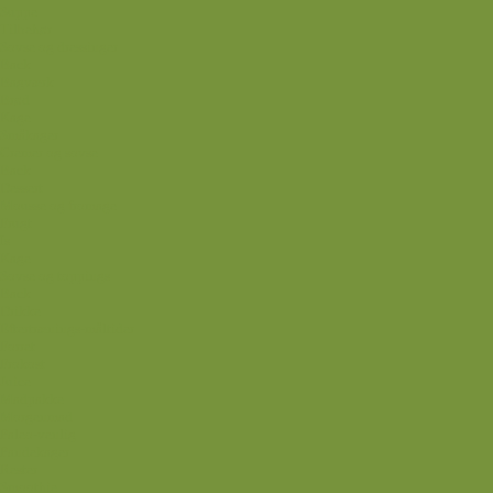
Suppe
Tilbehør
Sovse og dressinger
Back
Bagværk
Brød
Kage
Småkager
Cremer og sovse
Back
Dessert
Mousse og fromage
Frugt
Is
Kage
Sovse og toppings
Back
Drikke
Eftertrænings-måltider
Forret
Frokost
Juice
Madpakke
Morgenmad
Paleo-venlig
Pandekager
Rester
Smoothie