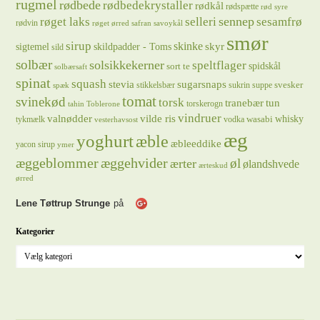
rugmel
rødbede
rødbedekrystaller
rødkål
rødspætte
rød syre
sennep
røget laks
selleri
sesamfrø
rødvin
røget ørred
safran
savoykål
smør
sirup
skinke
sigtemel
skildpadder - Toms
skyr
sild
solbær
solsikkekerner
speltflager
spidskål
sort te
solbærsaft
spinat
squash
stevia
sugarsnaps
svesker
stikkelsbær
sukrin
suppe
spæk
tomat
svinekød
torsk
tranebær
tun
torskerogn
tahin
Toblerone
vindruer
valnødder
vilde ris
whisky
wasabi
tykmælk
vodka
vesterhavsost
æg
yoghurt
æble
æbleeddike
yacon sirup
ymer
æggeblommer
æggehvider
øl
ærter
ølandshvede
ærteskud
ørred
Lene Tøttrup Strunge
på
Kategorier