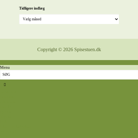
Tidligere indlæg
Copyright © 2026 Spisestuen.dk
Menu
Sidste nyt
Opskrifter
Aftensmad
Omelet
Fjerkræ
Vegetar
Fisk
Okse- og kalvekød
Svinekød
Wok