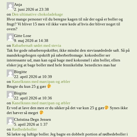
Anja
2. juni 2026 at 23:38
on
Den ultimative chokoladekage
Hvor mange personer vil du beregne kagen til når der også er boller og
frugt? Vi bliver 15 men vil ikke være kede af hvis der bliver noget til
overs?
Gitte Lose
9. maj 2026 at 14:38
on
Rabarbersaft sødet med stevia
Tak for gode rabarberopskrifter, ikke mindst den steviasødedede saft. Så på
mandekogebogen opskrift på raberberfromage. kokosboller ser
interessante ud, man kan også bage med kokosmel i alm boller, ellers
elsker jeg at bage boller med hele fennikelsfrø. benedictes mas har
Birgitte
22. april 2026 at 10:39
on
Kanelkrans med marcipan og æbler
Brugte du kun 25 g gær
Birgitte
22. april 2026 at 10:36
on
Kanelkrans med marcipan og æbler
Er ved at lave den men er du sikker på det var kun 25 g gær
Synes ikke
det hæver så meget
Christina Degn Jensen
5. april 2026 at 1:37
on
Rødbedeboller
Så lækre og luftige boller. Jeg bagte en dobbelt portion af rødbedeboller i