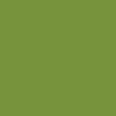
Smørepålæg
Snack
Syltet
Marmelade og syltetøj
Syltet surt
Back
Back
Ædru og lykkelig
Alle de andre gode dage
Ferie
Mærkedage
Back
Når livet er svært
Sommerliv
Have
Sommerdrikke
Sommermad
Back
Jul
Udstyr
Finurlige fif
Rodekassen
Fastekur 5:2
Fastedage
Back
Give away mm.
Shopping
Back