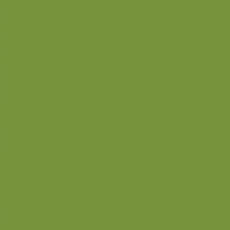
Cremer og sovse
Back
Dessert
Mousse og fromage
Frugt
Is
Kage
Sovse og toppings
Back
Drikke
Eftertrænings-måltider
Forret
Frokost
Juice
Madpakke
Morgenmad
Paleo-venlig
Pandekager
Rester
Smoothie
Smørepålæg
Snack
Syltet
Marmelade og syltetøj
Syltet surt
Back
Back
Ædru og lykkelig