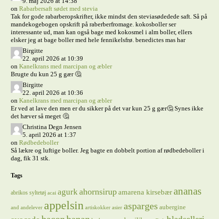
9. maj 2026 at 14:38
on
Rabarbersaft sødet med stevia
Tak for gode rabarberopskrifter, ikke mindst den steviasødedede saft. Så på
mandekogebogen opskrift på raberberfromage. kokosboller ser
interessante ud, man kan også bage med kokosmel i alm boller, ellers
elsker jeg at bage boller med hele fennikelsfrø. benedictes mas har
Birgitte
22. april 2026 at 10:39
on
Kanelkrans med marcipan og æbler
Brugte du kun 25 g gær 🤔
Birgitte
22. april 2026 at 10:36
on
Kanelkrans med marcipan og æbler
Er ved at lave den men er du sikker på det var kun 25 g gær🤔 Synes ikke
det hæver så meget 🤔
Christina Degn Jensen
5. april 2026 at 1:37
on
Rødbedeboller
Så lækre og luftige boller. Jeg bagte en dobbelt portion af rødbedeboller i
dag, fik 31 stk.
Tags
ananas
ahornsirup
agurk
amarena kirsebær
abrikos syltetøj
acai
appelsin
asparges
aubergine
and
andelever
artiskokker
asier