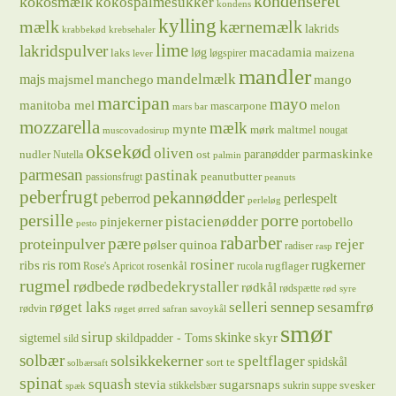
kondenseret
kokosmælk
kokospalmesukker
kondens
kylling
mælk
kærnemælk
lakrids
krabbekød
krebsehaler
lime
lakridspulver
løg
macadamia
laks
maizena
løgspirer
lever
mandler
majs
mandelmælk
majsmel
manchego
mango
marcipan
mayo
manitoba mel
mascarpone
melon
mars bar
mozzarella
mælk
mynte
mørk maltmel
nougat
muscovadosirup
oksekød
oliven
parmaskinke
paranødder
nudler
ost
Nutella
palmin
parmesan
pastinak
peanutbutter
passionsfrugt
peanuts
peberfrugt
pekannødder
peberrod
perlespelt
perleløg
persille
porre
pistacienødder
pinjekerner
portobello
pesto
rabarber
pære
proteinpulver
rejer
pølser
quinoa
radiser
rasp
rosiner
rugkerner
ris
rom
ribs
rosenkål
rugflager
Rose's Apricot
rucola
rugmel
rødbede
rødbedekrystaller
rødkål
rødspætte
rød syre
sennep
røget laks
selleri
sesamfrø
rødvin
røget ørred
safran
savoykål
smør
sirup
skinke
sigtemel
skildpadder - Toms
skyr
sild
solbær
solsikkekerner
speltflager
spidskål
sort te
solbærsaft
spinat
squash
stevia
sugarsnaps
svesker
stikkelsbær
sukrin
suppe
spæk