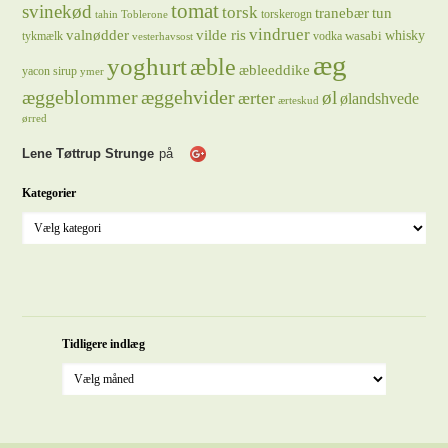
tomat
svinekød
torsk
tranebær
tun
torskerogn
tahin
Toblerone
vindruer
valnødder
vilde ris
whisky
wasabi
tykmælk
vodka
vesterhavsost
æg
yoghurt
æble
æbleeddike
yacon sirup
ymer
æggeblommer
æggehvider
øl
ærter
ølandshvede
ærteskud
ørred
Lene Tøttrup Strunge
på
Kategorier
Tidligere indlæg