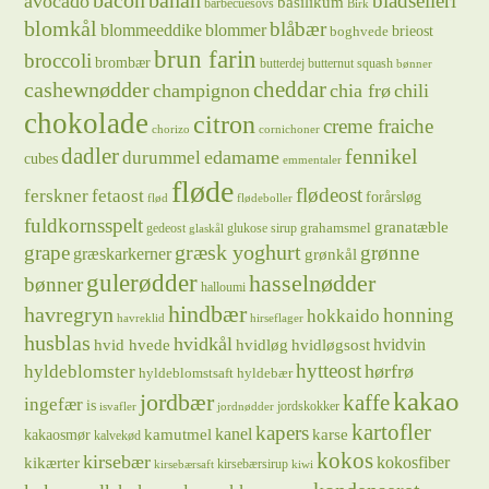
bacon
banan
bladselleri
avocado
basilikum
barbecuesovs
Birk
blomkål
blåbær
blommeeddike
blommer
brieost
boghvede
brun farin
broccoli
brombær
butterdej
butternut squash
bønner
cheddar
cashewnødder
champignon
chia frø
chili
chokolade
citron
creme fraiche
chorizo
cornichoner
dadler
fennikel
edamame
durummel
cubes
emmentaler
fløde
flødeost
ferskner
fetaost
forårsløg
flød
flødeboller
fuldkornsspelt
granatæble
grahamsmel
gedeost
glukose sirup
glaskål
græsk yoghurt
grape
grønne
græskarkerner
grønkål
gulerødder
hasselnødder
bønner
halloumi
hindbær
havregryn
honning
hokkaido
havreklid
hirseflager
husblas
hvidkål
hvidløg
hvidvin
hvid hvede
hvidløgsost
hytteost
hørfrø
hyldeblomster
hyldeblomstsaft
hyldebær
kakao
jordbær
kaffe
ingefær
is
jordskokker
isvafler
jordnødder
kartofler
kapers
kanel
kamutmel
karse
kakaosmør
kalvekød
kokos
kirsebær
kikærter
kokosfiber
kirsebærsirup
kirsebærsaft
kiwi