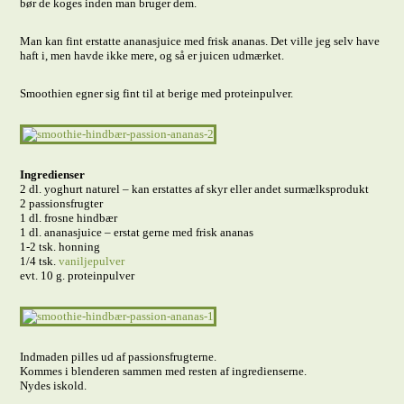
bør de koges inden man bruger dem.
Man kan fint erstatte ananasjuice med frisk ananas. Det ville jeg selv have
haft i, men havde ikke mere, og så er juicen udmærket.
Smoothien egner sig fint til at berige med proteinpulver.
Ingredienser
2 dl. yoghurt naturel – kan erstattes af skyr eller andet surmælksprodukt
2 passionsfrugter
1 dl. frosne hindbær
1 dl. ananasjuice – erstat gerne med frisk ananas
1-2 tsk. honning
1/4 tsk.
vaniljepulver
evt. 10 g. proteinpulver
Indmaden pilles ud af passionsfrugterne.
Kommes i blenderen sammen med resten af ingredienserne.
Nydes iskold.