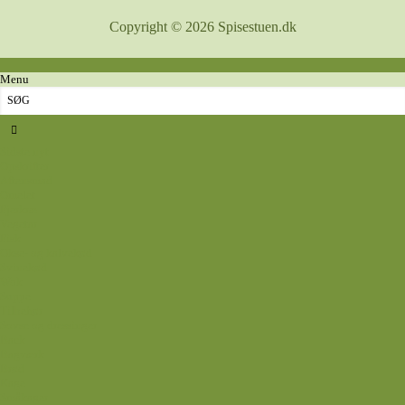
Copyright © 2026 Spisestuen.dk
Menu
Sidste nyt
Opskrifter
Aftensmad
Omelet
Fjerkræ
Vegetar
Fisk
Okse- og kalvekød
Svinekød
Wok
Suppe
Tilbehør
Sovse og dressinger
Back
Bagværk
Brød
Kage
Småkager