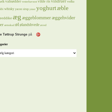
vindruer
valnødder
vilde ris
ælk
vodka
vesterhavsost
yoghurt
æble
whisky
abi
yacon sirup
ymer
æg
æggeblommer
æggehvider
eeddike
øl
er
ølandshvede
ærteskud
ørred
e Tøttrup Strunge
på
gorier