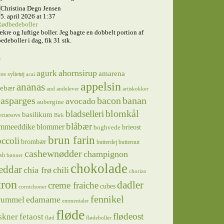
Christina Degn Jensen
5. april 2026 at 1:37
ødbedeboller
ækre og luftige boller. Jeg bagte en dobbelt portion af
edeboller i dag, fik 31 stk.
s
ahornsirup
agurk
amarena
os syltetøj
acai
appelsin
ananas
sebær
and
andelever
artiskokker
asparges
bacon
banan
avocado
aubergine
blomkål
bladselleri
basilikum
ecuesovs
Birk
blåbær
mmeeddike
blommer
brieost
boghvede
brun farin
ccoli
brombær
butterdej
butternut
cashewnødder
champignon
sh
bønner
chokolade
eddar
chia frø
chili
chorizo
tron
dadler
creme fraiche
cubes
cornichoner
fennikel
edamame
rummel
emmentaler
fløde
flødeost
skner
fetaost
flød
flødeboller