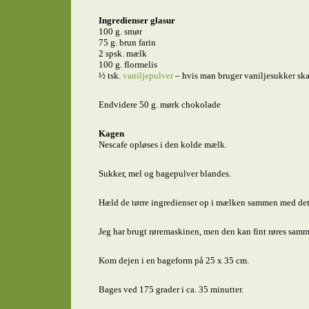
Ingredienser glasur
100 g. smør
75 g. brun farin
2 spsk. mælk
100 g. flormelis
½ tsk.
vaniljepulver
– hvis man bruger vaniljesukker skal
Endvidere 50 g. mørk chokolade
Kagen
Nescafe opløses i den kolde mælk.
Sukker, mel og bagepulver blandes.
Hæld de tørre ingredienser op i mælken sammen med det
Jeg har brugt røremaskinen, men den kan fint røres samm
Kom dejen i en bageform på 25 x 35 cm.
Bages ved 175 grader i ca. 35 minutter.