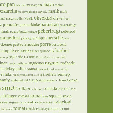
rcipan
mayo
mascarpone
melon
mars bar
zzarella
mælk
mynte
mørk
muscovadosirup
oksekød
oliven
tmel
nudler
ost
nougat
Nutella
parmesan
parmaskinke
paranødder
passionsfrugt
in
peberfrugt
tinak
peberrod
peanutbutter
peanuts
kannødder
persille
perlespelt
perleløg
pesto
porre
pistacienødder
jekerner
portobello
rabarber
pære
teinpulver
pølser
quinoa
rejer
ris
rom
ribs
rosenkål
er
Rose's Apricot
rasp
rugmel
rødbede
iner
rugkerner
rugflager
rucola
bedekrystaller
rødkål
rødspætte
rødvin
rød syre
sennep
et laks
selleri
røget ørred
safran
savoykål
sirup
samfrø
skinke
sigtemel
skildpadder - Toms
sild
smør
solbær
solsikkekerner
r
sort
solbærsaft
spinat
squash
peltflager
spidskål
stevia
spæk
svinekød
sugarsnaps
svesker
kelsbær
sukrin
suppe
tomat
torsk
tranebær
tun
torskerogn
Toblerone