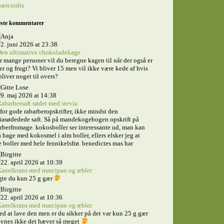
bærcoulis
ste kommentarer
Anja
2. juni 2026 at 23:38
en ultimative chokoladekage
 mange personer vil du beregne kagen til når der også er
er og frugt? Vi bliver 15 men vil ikke være kede af hvis
bliver noget til overs?
Gitte Lose
9. maj 2026 at 14:38
abarbersaft sødet med stevia
for gode rabarberopskrifter, ikke mindst den
iasødedede saft. Så på mandekogebogen opskrift på
rberfromage. kokosboller ser interessante ud, man kan
 bage med kokosmel i alm boller, ellers elsker jeg at
 boller med hele fennikelsfrø. benedictes mas har
Birgitte
22. april 2026 at 10:39
anelkrans med marcipan og æbler
gte du kun 25 g gær
Birgitte
22. april 2026 at 10:36
anelkrans med marcipan og æbler
ed at lave den men er du sikker på det var kun 25 g gær
ynes ikke det hæver så meget