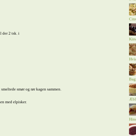
Citr
 der 2 tsk. i
Kirs
Hvi
Bagt
 smeltede smør og rør kagen sammen.
Æbl
en med elpisker.
Hind