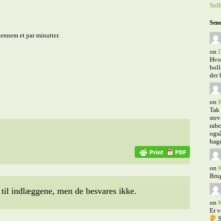
Sol
Sene
ennem et par minutter.
on
D
Hvor
boll
der 
on
R
Tak 
stev
rabe
også
bage
on
K
Bru
il indlæggene, men de besvares ikke.
on
K
Er v
S