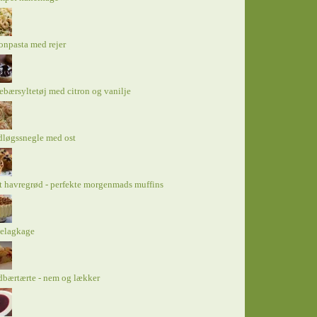
onpasta med rejer
ebærsyltetøj med citron og vanilje
dløgssnegle med ost
 havregrød - perfekte morgenmads muffins
elagkage
bærtærte - nem og lækker