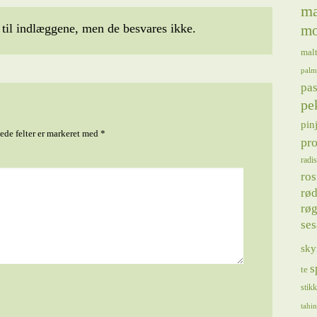
ma
il indlæggene, men de besvares ikke.
mo
mal
palm
pas
pe
pin
de felter er markeret med
*
pro
radis
ros
rød
røg
se
sky
s
te
stik
tahin