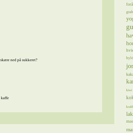
forå
gra
yo
gu
ha
ho
hvi
hyl
 skære ned på sukkeret?
jo
kak
ka
kiwi
ko
 kaffe
krab
lak
ma
ma