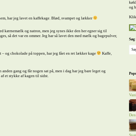
køkk
og b
Klik
 nem, har jeg lavet en kaffekage. Blød, svampet og lækker
 med kærnemælk og natron, men jeg synes ikke den her egner sig til
ges, så det var en ommer. Jeg har så lavet den med mælk og bagepulver,
Søg 
t – og chokolade på toppen, har jeg fået en ret lækker kage
Kaffe,
en anden gang og får nogen sat på, men i dag har jeg bare leget og
Popu
f et stykke af kagen til sidst.
Van
Den
Sva