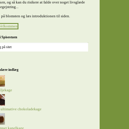
en, og så kan du risikere at falde over noget livsglæde
egejstring...
 på blomsten og læs introduktionen til siden.
i Spisestuen
lære indlæg
iljekage
 ultimative chokoladekage
mpet kanelkage