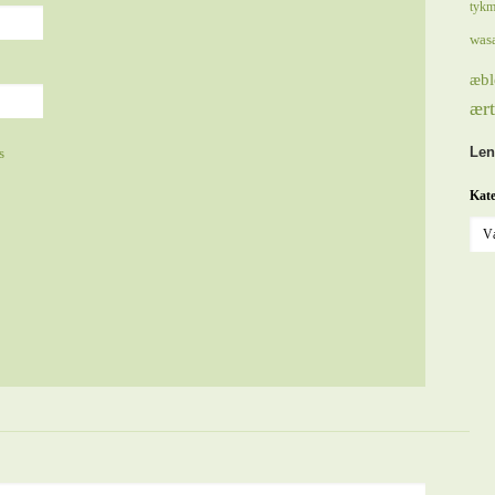
tykm
was
æbl
ært
Len
s
Kate