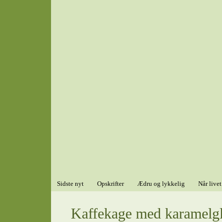
Sidste nyt
Opskrifter
Ædru og lykkelig
Når livet
Kaffekage med karamelgl