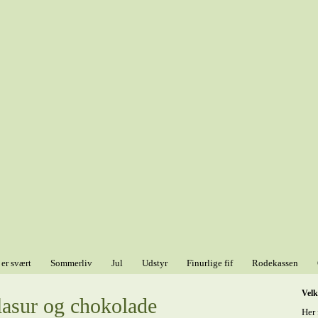
 er svært
Sommerliv
Jul
Udstyr
Finurlige fif
Rodekassen
Vel
asur og chokolade
Her 