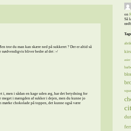
on
R
Så l
rødb
Tag
abrik
en tror du man kan skære ned på sukkeret ? Der er altid så
kir
 nødvendigvis bliver bedre af det :-/
asier
barb
blo
bro
squa
ret i, men i sådan en kage uden æg, har det betydning for
ch
ære meget i mængden af sukker i dejen, men du kunne jo
n mørke chokolade på toppen, det kunne også være
ci
du
fer