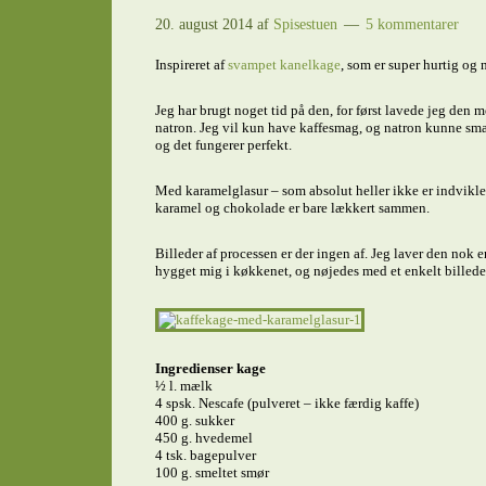
20. august 2014
af
Spisestuen
5 kommentarer
Inspireret af
svampet kanelkage
, som er super hurtig og
Jeg har brugt noget tid på den, for først lavede jeg den
natron. Jeg vil kun have kaffesmag, og natron kunne sma
og det fungerer perfekt.
Med karamelglasur – som absolut heller ikke er indvikle
karamel og chokolade er bare lækkert sammen.
Billeder af processen er der ingen af. Jeg laver den nok 
hygget mig i køkkenet, og nøjedes med et enkelt billede a
Ingredienser kage
½ l. mælk
4 spsk. Nescafe (pulveret – ikke færdig kaffe)
400 g. sukker
450 g. hvedemel
4 tsk. bagepulver
100 g. smeltet smør