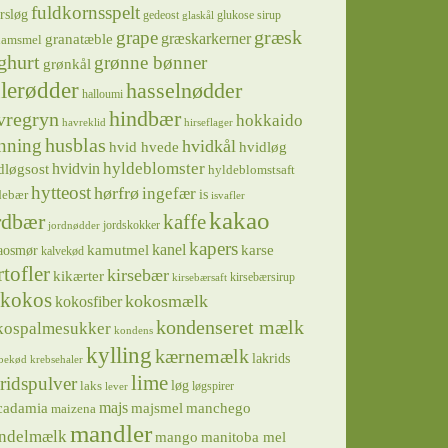
fuldkornsspelt
rsløg
gedeost
glukose sirup
glaskål
græsk
grape
græskarkerner
granatæble
hamsmel
ghurt
grønne bønner
grønkål
lerødder
hasselnødder
halloumi
hindbær
vregryn
hokkaido
havreklid
hirseflager
husblas
nning
hvidkål
hvidløg
hvid hvede
hyldeblomster
hvidvin
dløgsost
hyldeblomstsaft
hytteost
hørfrø
ingefær
is
debær
isvafler
kakao
rdbær
kaffe
jordskokker
jordnødder
kapers
kanel
kamutmel
karse
aosmør
kalvekød
rtofler
kirsebær
kikærter
kirsebærsirup
kirsebærsaft
kokos
kokosmælk
kokosfiber
kondenseret mælk
kospalmesukker
kondens
kylling
kærnemælk
lakrids
bekød
krebsehaler
lime
ridspulver
løg
laks
løgspirer
lever
majs
majsmel
manchego
cadamia
maizena
mandler
ndelmælk
mango
manitoba mel