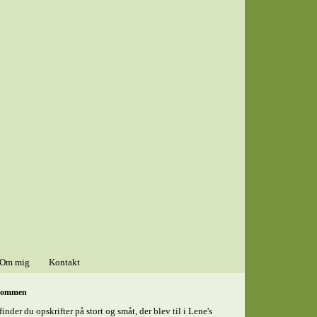
Om mig
Kontakt
kommen
finder du opskrifter på stort og småt, der blev til i Lene's