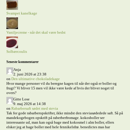
Svampet kanelkage
Vaniljecreme - når det skal være bedst
Solbærcoulis
Seneste kommentarer
Anja
2. juni 2026 at 23:38
on
Den ultimative chokoladekage
Hvor mange personer vil du beregne kagen til når der også er boller og
frugt? Vi bliver 15 men vil ikke være kede af hvis der bliver noget til
overs?
Gitte Lose
9. maj 2026 at 14:38
on
Rabarbersaft sødet med stevia
Tak for gode rabarberopskrifter, ikke mindst den steviasødedede saft. Så på
mandekogebogen opskrift på raberberfromage. kokosboller ser
interessante ud, man kan også bage med kokosmel i alm boller, ellers
elsker jeg at bage boller med hele fennikelsfrø. benedictes mas har