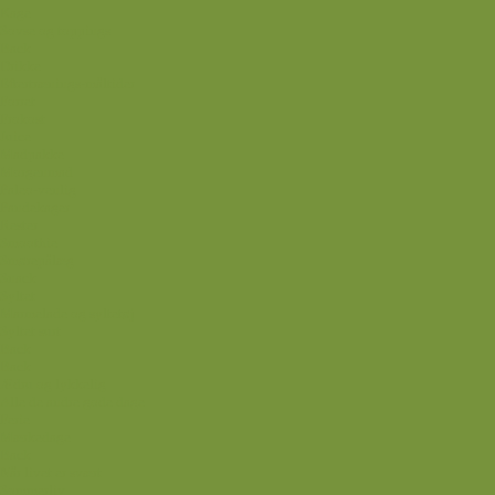
Kage
Sovse og toppings
Back
Drikke
Eftertrænings-måltider
Forret
Frokost
Juice
Madpakke
Morgenmad
Paleo-venlig
Pandekager
Rester
Smoothie
Smørepålæg
Snack
Syltet
Marmelade og syltetøj
Syltet surt
Back
Back
Ædru og lykkelig
Alle de andre gode dage
Ferie
Mærkedage
Back
Når livet er svært
Sommerliv