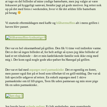
at tage en del billeder af mine yndige børnebørn, men jeg valgte at være
fokuseret på hyggeligt samvær, fremfor jagt på gode motiver. Jeg retter nok
op på det med fotos i weekenden, hvor vi får det ældste lille barnebarn
på besøg
Vi startede eftermiddagen med kaffe og
blåbærmuffins
alt i mens grillen i
haven blev passet.
Der var en hel oksemørbrad på grillen. Den fik ½ time ved indirekte varme.
Det er der så ingen billeder af, for helt ærligt så synes jeg ikke billeder af
kød er ret tiltalende – det er min kødelskende familie nok ikke enig med
mig i. Der kom også nogle gode øko-pølser fra Hanegal på grillen.
Der var et fad med
asparges med parmaskinke.
Det er egentlig en forret,
men passer også fint på et bord som tilbehør til en grill-middag. Der var så
lidt specielle udgaver af retten. En enkelt asparges med 1 skive
parmaskinke om til lill-pigen, Teen fik uden parmesan og min store pige
fik en uden parmaskinke..
Jeg havde lavet
syltede radiser.
Et lidt anderledes, men spændende