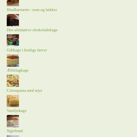
Hindbærtærte - nem og lækker
Den ultimative chokoladekage
Giftkage i festlige farver
Æblelagkage
Citronpasta med rejer
Vaniljekage
Sigtebrød