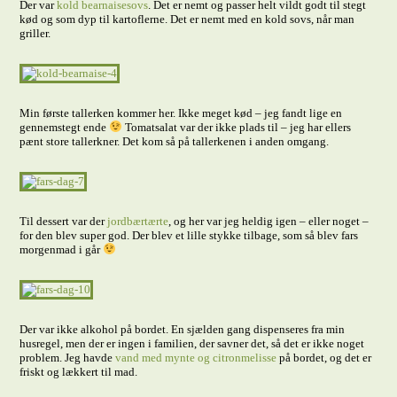
Der var
kold bearnaisesovs
. Det er nemt og passer helt vildt godt til stegt
kød og som dyp til kartoflerne. Det er nemt med en kold sovs, når man
griller.
Min første tallerken kommer her. Ikke meget kød – jeg fandt lige en
gennemstegt ende
Tomatsalat var der ikke plads til – jeg har ellers
pænt store tallerkner. Det kom så på tallerkenen i anden omgang.
Til dessert var der
jordbærtærte
, og her var jeg heldig igen – eller noget –
for den blev super god. Der blev et lille stykke tilbage, som så blev fars
morgenmad i går
Der var ikke alkohol på bordet. En sjælden gang dispenseres fra min
husregel, men der er ingen i familien, der savner det, så det er ikke noget
problem. Jeg havde
vand med mynte og citronmelisse
på bordet, og det er
friskt og lækkert til mad.