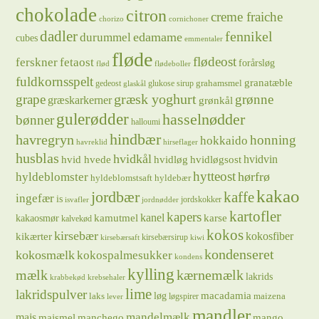
chokolade
citron
creme fraiche
chorizo
cornichoner
dadler
fennikel
edamame
durummel
cubes
emmentaler
fløde
flødeost
ferskner
fetaost
forårsløg
flød
flødeboller
fuldkornsspelt
granatæble
grahamsmel
gedeost
glukose sirup
glaskål
græsk yoghurt
grape
grønne
græskarkerner
grønkål
gulerødder
hasselnødder
bønner
halloumi
hindbær
havregryn
honning
hokkaido
havreklid
hirseflager
husblas
hvidkål
hvidløg
hvidvin
hvid hvede
hvidløgsost
hytteost
hørfrø
hyldeblomster
hyldeblomstsaft
hyldebær
kakao
jordbær
kaffe
ingefær
is
jordskokker
isvafler
jordnødder
kartofler
kapers
kanel
kamutmel
karse
kakaosmør
kalvekød
kokos
kirsebær
kikærter
kokosfiber
kirsebærsirup
kirsebærsaft
kiwi
kondenseret
kokosmælk
kokospalmesukker
kondens
kylling
mælk
kærnemælk
lakrids
krabbekød
krebsehaler
lime
lakridspulver
løg
macadamia
laks
maizena
løgspirer
lever
mandler
majs
mandelmælk
majsmel
manchego
mango