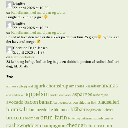
Birgitte
22. april 2026 at 10:39
on
Kanelkrans med marcipan og æbler
Brugte du kun 25 g gær
Birgitte
22. april 2026 at 10:36
on
Kanelkrans med marcipan og æbler
Er ved at lave den men er du sikker på det var kun 25 g gær
Synes ikke
det hæver så meget
Christina Degn Jensen
5. april 2026 at 1:37
on
Rødbedeboller
Så lækre og luftige boller. Jeg bagte en dobbelt portion af rødbedeboller i
dag, fik 31 stk.
Tags
ananas
ahornsirup
agurk
amarena kirsebær
abrikos syltetøj
acai
appelsin
asparges
aubergine
and
andelever
artiskokker
asier
bacon
banan
bladselleri
avocado
basilikum
barbecuesovs
Birk
blomkål
blåbær
blommeeddike
blommer
brieost
boghvede
brun farin
broccoli
brombær
butterdej
butternut squash
bønner
cheddar
cashewnødder
champignon
chia frø
chili