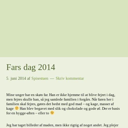
Fars dag 2014
5. juni 2014
af
Spisestuen
Skriv kommentar
Mine unger har en skøn far. Han er ikke hjemme til at blive fejret i dag,
men fejres skulle han, så jeg samlede familien i forgårs. Når faren her i
familien skal fejres, gøres det bedst med god mad – og kage, masser af
kage
Han blev begavet med slik og chokolade og gode øl. Der er basis
for en hygge-aften – eller to
Jeg har taget billeder af maden, men ikke rigtig af noget andet. Jeg plejer