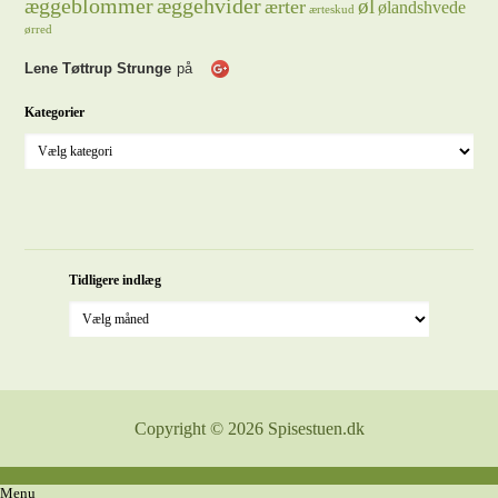
æggeblommer
æggehvider
øl
ærter
ølandshvede
ærteskud
ørred
Lene Tøttrup Strunge
på
Kategorier
Tidligere indlæg
Copyright © 2026 Spisestuen.dk
Menu