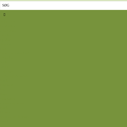
Sidste nyt
Opskrifter
Aftensmad
Omelet
Fjerkræ
Vegetar
Fisk
Okse- og kalvekød
Svinekød
Wok
Suppe
Tilbehør
Sovse og dressinger
Back
Bagværk
Brød
Kage
Småkager
Cremer og sovse
Back
Dessert
Mousse og fromage
Frugt
Is