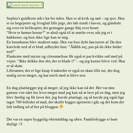
Sophia’s guldkorn står i kø for tiden. Hun er så kvik og sød – og sjov. Hun
er en begejstret og livsglad lille pige, der løb rundt i haven, og glædede
sig over en helikopter, der gentagne gange fløj over huset.
“Hvor er farmor henne?” er altså også til at smelte over, når jeg er i
køkkenet, og hun ikke lige kan se mig.
En brumbasse blev studeret nøje. Den var hun dybt fascineret af. Da den
kravlede ned af et blad, udbryder hun: “Åååhh nej, pas på du ikke falder
ned!”
Flaskerne med mynte og citronmelisse fik også et par kvikke ord med på
vejen: “Ikke drikke den der, der er blade i!” – og jeg kunne blive ved. Hun
er så skøn.
Lillesøster, der er lige knap 4 måneder er også en skøn lille tut, der dog
stadig sover meget, og har travlt med at blive stor.
En dag planlægger jeg så meget, så jeg ikke kan nå det. Her var min
grænse vist nået for, hvor meget mad jeg kan nå at lave på en dag, men jeg
blev færdig og fik lavet det, jeg havde planlagt, og så havde jeg også lige
taget 760 billeder af mad, der skulle kigges igennem i går, og det kom der
lidt indlæg ud af her på bloggen
Det var en super hyggelig eftermiddag og aften. Familiehygge er bare
dejligt <3