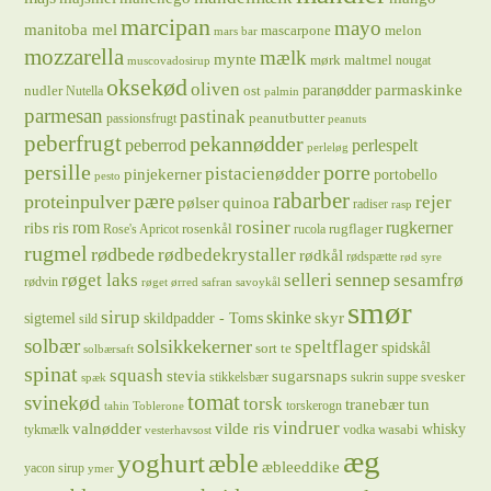
marcipan
mayo
manitoba mel
mascarpone
melon
mars bar
mozzarella
mælk
mynte
mørk maltmel
nougat
muscovadosirup
oksekød
oliven
parmaskinke
paranødder
nudler
ost
Nutella
palmin
parmesan
pastinak
peanutbutter
passionsfrugt
peanuts
peberfrugt
pekannødder
peberrod
perlespelt
perleløg
persille
porre
pistacienødder
pinjekerner
portobello
pesto
rabarber
pære
proteinpulver
rejer
pølser
quinoa
radiser
rasp
rosiner
rugkerner
ris
rom
ribs
rosenkål
rugflager
Rose's Apricot
rucola
rugmel
rødbede
rødbedekrystaller
rødkål
rødspætte
rød syre
sennep
røget laks
selleri
sesamfrø
rødvin
røget ørred
safran
savoykål
smør
sirup
skinke
sigtemel
skildpadder - Toms
skyr
sild
solbær
solsikkekerner
speltflager
spidskål
sort te
solbærsaft
spinat
squash
stevia
sugarsnaps
svesker
stikkelsbær
sukrin
suppe
spæk
tomat
svinekød
torsk
tranebær
tun
torskerogn
tahin
Toblerone
vindruer
valnødder
vilde ris
whisky
wasabi
tykmælk
vodka
vesterhavsost
æg
yoghurt
æble
æbleeddike
yacon sirup
ymer