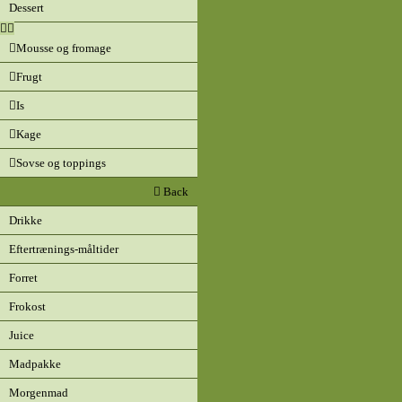
Dessert
Mousse og fromage
Frugt
Is
Kage
Sovse og toppings
Back
Drikke
Eftertrænings-måltider
Forret
Frokost
Juice
Madpakke
Morgenmad