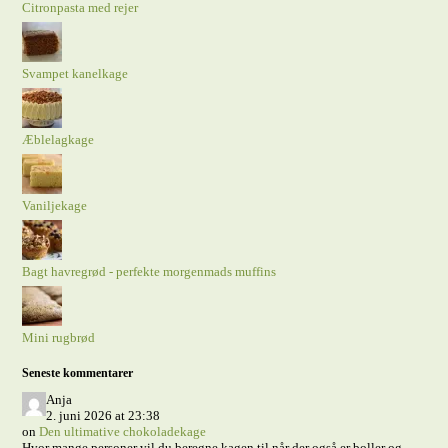
Citronpasta med rejer
Svampet kanelkage
Æblelagkage
Vaniljekage
Bagt havregrød - perfekte morgenmads muffins
Mini rugbrød
Seneste kommentarer
Anja
2. juni 2026 at 23:38
on
Den ultimative chokoladekage
Hvor mange personer vil du beregne kagen til når der også er boller og