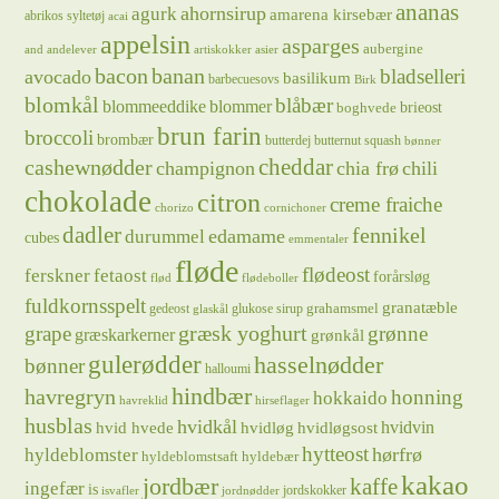
ananas
ahornsirup
agurk
amarena kirsebær
abrikos syltetøj
acai
appelsin
asparges
aubergine
and
andelever
artiskokker
asier
bacon
banan
bladselleri
avocado
basilikum
barbecuesovs
Birk
blomkål
blåbær
blommeeddike
blommer
brieost
boghvede
brun farin
broccoli
brombær
butterdej
butternut squash
bønner
cheddar
cashewnødder
champignon
chia frø
chili
chokolade
citron
creme fraiche
chorizo
cornichoner
dadler
fennikel
edamame
durummel
cubes
emmentaler
fløde
flødeost
ferskner
fetaost
forårsløg
flød
flødeboller
fuldkornsspelt
granatæble
grahamsmel
gedeost
glukose sirup
glaskål
græsk yoghurt
grape
grønne
græskarkerner
grønkål
gulerødder
hasselnødder
bønner
halloumi
hindbær
havregryn
honning
hokkaido
havreklid
hirseflager
husblas
hvidkål
hvidløg
hvidvin
hvid hvede
hvidløgsost
hytteost
hørfrø
hyldeblomster
hyldeblomstsaft
hyldebær
kakao
jordbær
kaffe
ingefær
is
jordskokker
isvafler
jordnødder