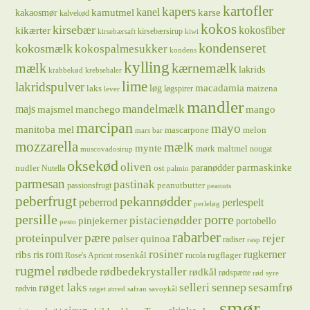
kartofler
kapers
kanel
kamutmel
karse
kakaosmør
kalvekød
kokos
kirsebær
kikærter
kokosfiber
kirsebærsirup
kirsebærsaft
kiwi
kondenseret
kokosmælk
kokospalmesukker
kondens
kylling
mælk
kærnemælk
lakrids
krabbekød
krebsehaler
lime
lakridspulver
løg
macadamia
laks
maizena
løgspirer
lever
mandler
majs
mandelmælk
majsmel
manchego
mango
marcipan
mayo
manitoba mel
mascarpone
melon
mars bar
mozzarella
mælk
mynte
mørk maltmel
nougat
muscovadosirup
oksekød
oliven
parmaskinke
paranødder
nudler
ost
Nutella
palmin
parmesan
pastinak
peanutbutter
passionsfrugt
peanuts
peberfrugt
pekannødder
peberrod
perlespelt
perleløg
persille
porre
pistacienødder
pinjekerner
portobello
pesto
rabarber
pære
proteinpulver
rejer
pølser
quinoa
radiser
rasp
rosiner
rugkerner
ris
rom
ribs
rosenkål
rugflager
Rose's Apricot
rucola
rugmel
rødbede
rødbedekrystaller
rødkål
rødspætte
rød syre
sennep
røget laks
selleri
sesamfrø
rødvin
røget ørred
safran
savoykål
smør