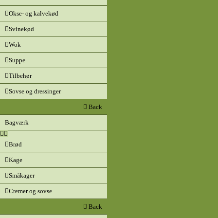
Okse- og kalvekød
Svinekød
Wok
Suppe
Tilbehør
Sovse og dressinger
Back
Bagværk
Brød
Kage
Småkager
Cremer og sovse
Back