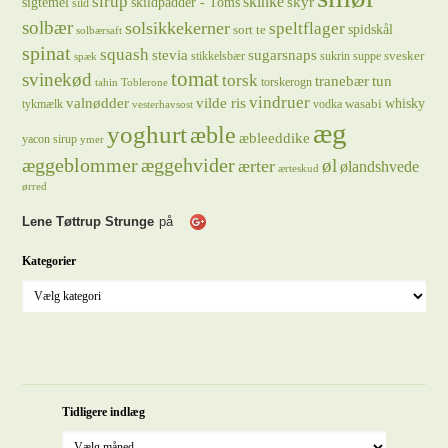
sirup
skinke
sigtemel
skildpadder - Toms
skyr
sild
solbær
solsikkekerner
speltflager
spidskål
sort te
solbærsaft
spinat
squash
stevia
sugarsnaps
svesker
stikkelsbær
sukrin
suppe
spæk
tomat
svinekød
torsk
tranebær
tun
torskerogn
tahin
Toblerone
vindruer
valnødder
vilde ris
whisky
wasabi
tykmælk
vodka
vesterhavsost
æg
yoghurt
æble
æbleeddike
yacon sirup
ymer
æggeblommer
æggehvider
øl
ærter
ølandshvede
ærteskud
ørred
Lene Tøttrup Strunge
på
Kategorier
Tidligere indlæg