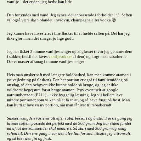
vanilje – det er den, jeg bedst kan lide.
Den fortyndes med vand. Jeg synes, det er passende i forholdet 1:3. Saften
vil også være skøn blandet i hvidvin, champagne eller vodka 🙂
Jeg kunne have investeret i fine flasker til at hælde saften på. Det har jeg
ikke gjort, men det smager jo lige godt.
Jeg har fisket 2 tomme vaniljestænger op af glasset (hvor jeg gemmer dem
i sukker, indtil der laves
vaniljesukker
af dem) og kogt med rabarberne.
Der er masser af smag i tomme vaniljestænger.
Hvis man ønsker saft med længere holdbarhed, kan man komme atamon i
(se vejledning på flasken). Den her portion er også til familiemiddag på
onsdag, så den behøver ikke kunne holde så længe, og jeg er ikke
voldsomt begejstret for at bruge atamon. Prøv eventuelt at google
natriumbenzoat (E211) – ikke hyggelig læsning. Jeg vil hellere lave
mindre portioner, som vi kan nå et få spist, og så have frugt på frost. Man
kan hurtigt lave en ny portion, når man får lyst til rabarbersaft.
Sukkermængden varierer alt efter rabarbersort og årstid. Første gang jeg
lavede saften, passede det perfekt med de 500 gram. Jeg har siden fundet
ud af, at der sommetider skal mindre i. Så start med 300 gram og smag
saften til. Den ene gang, hvor den blev lidt for sød, tilsatte jeg citronsaft,
og så blev den fin og frisk.