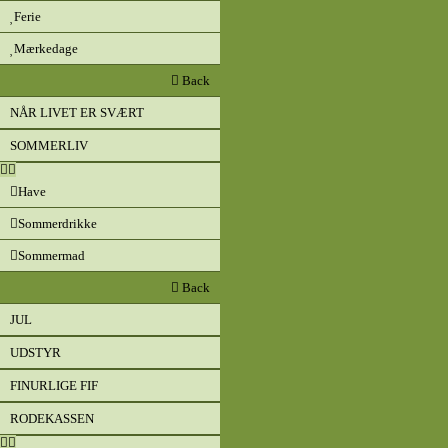
Ferie
Mærkedage
Back
NÅR LIVET ER SVÆRT
SOMMERLIV
Have
Sommerdrikke
Sommermad
Back
JUL
UDSTYR
FINURLIGE FIF
RODEKASSEN