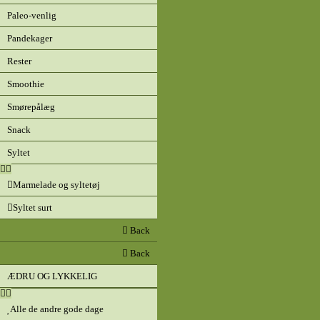
Paleo-venlig
Pandekager
Rester
Smoothie
Smørepålæg
Snack
Syltet
Marmelade og syltetøj
Syltet surt
Back
Back
ÆDRU OG LYKKELIG
Alle de andre gode dage