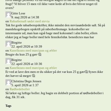
frugt? Vi bliver 15 men vil ikke være kede af hvis der bliver noget til
overs?
Gitte Lose
9. maj 2026 at 14:38
on
Rabarbersaft sødet med stevia
Tak for gode rabarberopskrifter, ikke mindst den steviasødedede saft. Så på
mandekogebogen opskrift på raberberfromage. kokosboller ser
interessante ud, man kan også bage med kokosmel i alm boller, ellers
elsker jeg at bage boller med hele fennikelsfrø. benedictes mas har
Birgitte
22. april 2026 at 10:39
on
Kanelkrans med marcipan og æbler
Brugte du kun 25 g gær 🤔
Birgitte
22. april 2026 at 10:36
on
Kanelkrans med marcipan og æbler
Er ved at lave den men er du sikker på det var kun 25 g gær🤔 Synes ikke
det hæver så meget 🤔
Christina Degn Jensen
5. april 2026 at 1:37
on
Rødbedeboller
Så lækre og luftige boller. Jeg bagte en dobbelt portion af rødbedeboller i
dag, fik 31 stk.
Tags